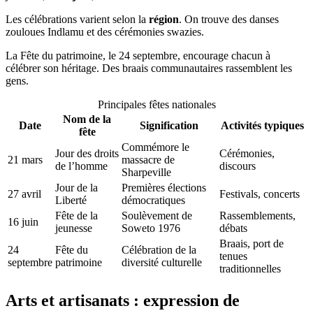
Les célébrations varient selon la
région
. On trouve des danses
zouloues Indlamu et des cérémonies swazies.
La Fête du patrimoine, le 24 septembre, encourage chacun à
célébrer son héritage. Des braais communautaires rassemblent les
gens.
Principales fêtes nationales
Nom de la
Date
Signification
Activités typiques
fête
Commémore le
Jour des droits
Cérémonies,
21 mars
massacre de
de l’homme
discours
Sharpeville
Jour de la
Premières élections
27 avril
Festivals, concerts
Liberté
démocratiques
Fête de la
Soulèvement de
Rassemblements,
16 juin
jeunesse
Soweto 1976
débats
Braais, port de
24
Fête du
Célébration de la
tenues
septembre
patrimoine
diversité culturelle
traditionnelles
Arts et artisanats : expression de