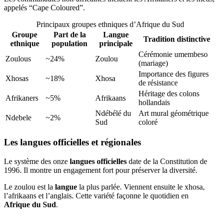
appelés “Cape Coloured”.
Principaux groupes ethniques d’Afrique du Sud
Groupe
Part de la
Langue
Tradition distinctive
ethnique
population
principale
Cérémonie umembeso
Zoulous
~24%
Zoulou
(mariage)
Importance des figures
Xhosas
~18%
Xhosa
de résistance
Héritage des colons
Afrikaners
~5%
Afrikaans
hollandais
Ndébélé du
Art mural géométrique
Ndebele
~2%
Sud
coloré
Les langues officielles et régionales
Le système des onze
langues officielles
date de la Constitution de
1996. Il montre un engagement fort pour préserver la diversité.
Le zoulou est la
langue
la plus parlée. Viennent ensuite le xhosa,
l’afrikaans et l’anglais. Cette variété façonne le quotidien en
Afrique du Sud
.