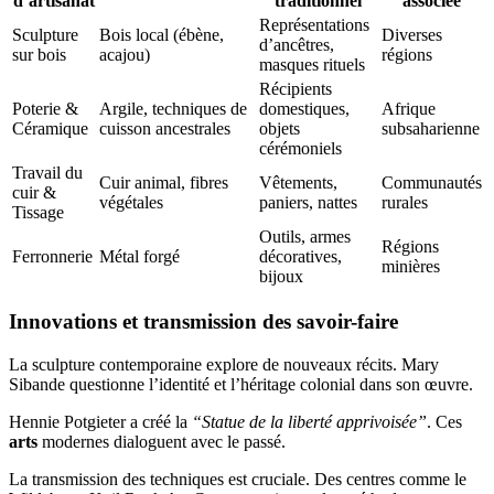
d’artisanat
traditionnel
associée
Représentations
Sculpture
Bois local (ébène,
Diverses
d’ancêtres,
sur bois
acajou)
régions
masques rituels
Récipients
Poterie &
Argile, techniques de
domestiques,
Afrique
Céramique
cuisson ancestrales
objets
subsaharienne
cérémoniels
Travail du
Cuir animal, fibres
Vêtements,
Communautés
cuir &
végétales
paniers, nattes
rurales
Tissage
Outils, armes
Régions
Ferronnerie
Métal forgé
décoratives,
minières
bijoux
Innovations et transmission des savoir-faire
La sculpture contemporaine explore de nouveaux récits. Mary
Sibande questionne l’identité et l’héritage colonial dans son œuvre.
Hennie Potgieter a créé la
“Statue de la liberté apprivoisée”
. Ces
arts
modernes dialoguent avec le passé.
La transmission des techniques est cruciale. Des centres comme le