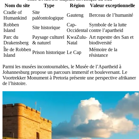
Nom du site
Type
Région
Valeur exceptionnelle
Cradle of
Site
Gauteng
Berceau de l’humanité
Humankind
paléontologique
Robben
Cap-
Symbole de la lutte
Site historique
Island
Occidental
contre l’apartheid
Parc du
Paysage culturel
KwaZulu-
Art rupestre des San et
Drakensberg
& naturel
Natal
biodiversité
Île de Robben
Mémoire de la
Prison historique
Le Cap
Island
résistance
Parmi les musées incontournables, le Musée de l’Apartheid à
Johannesburg propose un parcours immersif et bouleversant. Le
Voortrekker Monument à Pretoria présente une perspective afrikaner
de l’histoire.