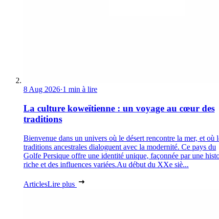
8 Aug 2026
·
1 min à lire
La culture koweïtienne : un voyage au cœur des
traditions
Bienvenue dans un univers où le désert rencontre la mer, et où l
traditions ancestrales dialoguent avec la modernité. Ce pays du
Golfe Persique offre une identité unique, façonnée par une histo
riche et des influences variées.Au début du XXe siè...
Articles
Lire plus