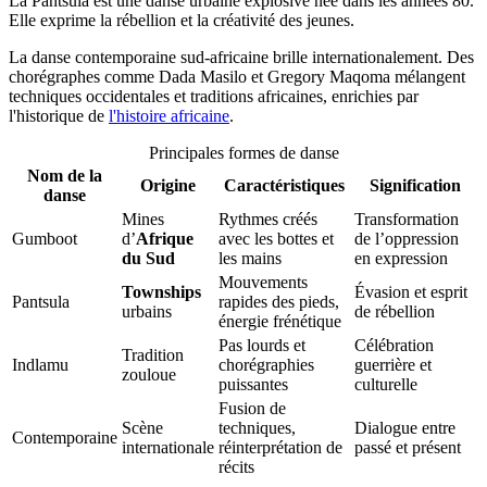
La Pantsula est une danse urbaine explosive née dans les années 80.
Elle exprime la rébellion et la créativité des jeunes.
La danse contemporaine sud-africaine brille internationalement. Des
chorégraphes comme Dada Masilo et Gregory Maqoma mélangent
techniques occidentales et traditions africaines, enrichies par
l'historique de
l'histoire africaine
.
Principales formes de danse
Nom
de la
Origine
Caractéristiques
Signification
danse
Mines
Rythmes créés
Transformation
Gumboot
d’
Afrique
avec les bottes et
de l’oppression
du Sud
les mains
en expression
Mouvements
Townships
Évasion et esprit
Pantsula
rapides des pieds,
urbains
de rébellion
énergie frénétique
Pas lourds et
Célébration
Tradition
Indlamu
chorégraphies
guerrière et
zouloue
puissantes
culturelle
Fusion de
Scène
techniques,
Dialogue entre
Contemporaine
internationale
réinterprétation de
passé et présent
récits