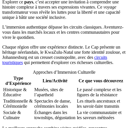
Explorer ce
pays
, c’est accepter une invitation à comprendre une
histoire complexe à travers ses expressions vivantes. Ce
voyage
transformateur vous révèle les luttes pour la liberté et une capacité
unique à bâtir une société inclusive.
L’immersion authentique dépasse les circuits classiques. Aventurez-
vous dans les marchés locaux et les centres communautaires pour
vivre le quotidien.
Chaque région offre une expérience distincte. Le Cap présente un
héritage néerlandais, le KwaZulu-Natal une forte identité zouloue, et
Johannesburg est un creuset cosmopolite, avec des
circuits
touristiques
qui permettent d'explorer ces richesses culturelles.
Approches d’Immersion Culturelle
Type
Lieu/Activité
Ce que vous découvrez
d’Expérience
Historique &
Musées, sites de
Le passé complexe et les
Éducative
l’apartheid
figures de la résistance
Traditionnelle &
Spectacles de danse,
Les rituels ancestraux et
Cérémonielle
cérémonies locales
les savoir-faire transmis
Sociale &
Échanges dans les
La vie communautaire et
Culinaire
townships, dégustation
les saveurs métissées