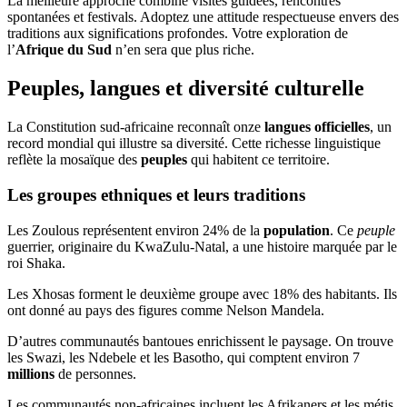
La meilleure approche combine visites guidées, rencontres
spontanées et festivals. Adoptez une attitude respectueuse envers des
traditions aux significations profondes. Votre exploration de
l’
Afrique du Sud
n’en sera que plus riche.
Peuples, langues et diversité culturelle
La Constitution sud-africaine reconnaît onze
langues officielles
, un
record mondial qui illustre sa diversité. Cette richesse linguistique
reflète la mosaïque des
peuples
qui habitent ce territoire.
Les groupes ethniques et leurs traditions
Les Zoulous représentent environ 24% de la
population
. Ce
peuple
guerrier, originaire du KwaZulu-Natal, a une histoire marquée par le
roi Shaka.
Les Xhosas forment le deuxième groupe avec 18% des habitants. Ils
ont donné au pays des figures comme Nelson Mandela.
D’autres communautés bantoues enrichissent le paysage. On trouve
les Swazi, les Ndebele et les Basotho, qui comptent environ 7
millions
de personnes.
Les communautés non-africaines incluent les Afrikaners et les métis,