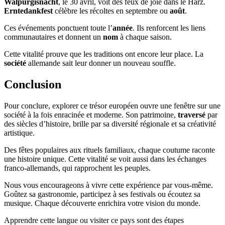
Walpurgisnacht
, le 30 avril, voit des feux de joie dans le Harz.
Erntedankfest
célèbre les récoltes en septembre ou
août
.
Ces événements ponctuent toute l’
année
. Ils renforcent les liens
communautaires et donnent un
nom
à chaque saison.
Cette vitalité prouve que les traditions ont encore leur place. La
société
allemande sait leur donner un nouveau souffle.
Conclusion
Pour conclure, explorer ce trésor européen ouvre une fenêtre sur une
société à la fois enracinée et moderne. Son patrimoine,
traversé
par
des siècles d’histoire, brille par sa diversité régionale et sa créativité
artistique.
Des fêtes populaires aux rituels familiaux, chaque coutume raconte
une histoire unique. Cette vitalité se voit aussi dans les échanges
franco-allemands, qui rapprochent les peuples.
Nous vous encourageons à vivre cette expérience par vous-même.
Goûtez sa gastronomie, participez à ses festivals ou écoutez sa
musique. Chaque découverte enrichira votre vision du monde.
Apprendre cette langue ou visiter ce pays sont des étapes