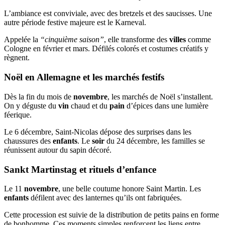
L’ambiance est conviviale, avec des bretzels et des saucisses. Une
autre période festive majeure est le Karneval.
Appelée la
“cinquième saison”
, elle transforme des
villes
comme
Cologne en février et mars. Défilés colorés et costumes créatifs y
règnent.
Noël en Allemagne et les marchés festifs
Dès la fin du mois de
novembre
, les marchés de Noël s’installent.
On y déguste du
vin
chaud et du
pain
d’épices dans une lumière
féerique.
Le 6 décembre, Saint-Nicolas dépose des surprises dans les
chaussures des
enfants
. Le
soir
du 24 décembre, les familles se
réunissent autour du sapin décoré.
Sankt Martinstag et rituels d’enfance
Le 11
novembre
, une belle coutume honore Saint Martin. Les
enfants
défilent avec des lanternes qu’ils ont fabriquées.
Cette procession est suivie de la distribution de petits pains en forme
de bonhomme. Ces moments simples renforcent les liens entre