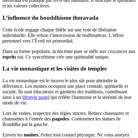
theravada est pratiqué par 89% des habitants. Il structure le quotidien
et les valeurs collectives.
L’influence du bouddhisme theravada
Cette école engage chaque fidèle sur une voie de libération
individuelle. Elle refuse l’intercession de bodhisattvas. L’effort
personnel vers l’Éveil est primordial.
Dans sa forme populaire, la doctrine pure se mêle aux croyances aux
esprits
nat. Ce syncrétisme crée une spiritualité unique.
La vie monastique et les visites de temples
La vie monastique est le moyen le plus sûr pour atteindre la
délivrance. Les moines occupent une place centrale, spirituelle et
sociale. Ils sont éducateurs et gardiens des traditions, contribuant
ainsi à un
lifestyle pastel
qui reflète l'harmonie et la sérénité de leur
mode de vie.
Lors de visites, respectez des règles strictes. Retirez chaussures et
chaussettes à l’entrée des
pagodes
. Contournez les statues de
Bouddha par la gauche.
Envers les
moines
, évitez tout contact physique. Ne vous asseyez