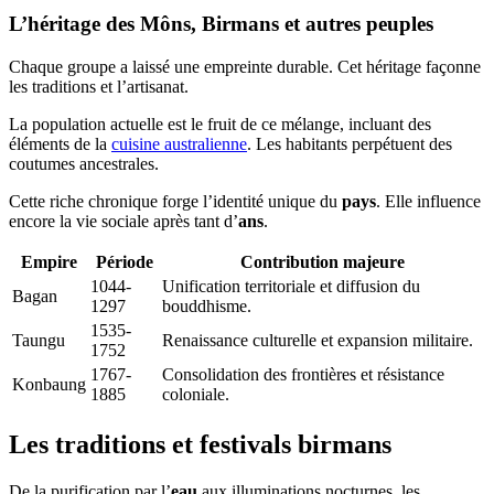
L’héritage des Môns, Birmans et autres peuples
Chaque groupe a laissé une empreinte durable. Cet héritage façonne
les traditions et l’artisanat.
La population actuelle est le fruit de ce mélange, incluant des
éléments de la
cuisine australienne
. Les habitants perpétuent des
coutumes ancestrales.
Cette riche chronique forge l’identité unique du
pays
. Elle influence
encore la vie sociale après tant d’
ans
.
Empire
Période
Contribution majeure
1044-
Unification territoriale et diffusion du
Bagan
1297
bouddhisme.
1535-
Taungu
Renaissance culturelle et expansion militaire.
1752
1767-
Consolidation des frontières et résistance
Konbaung
1885
coloniale.
Les traditions et festivals birmans
De la purification par l’
eau
aux illuminations nocturnes, les