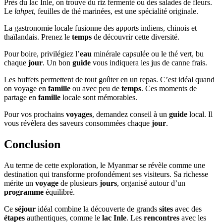
Près du lac Inle, on trouve du riz fermenté ou des salades de fleurs.
Le
lahpet
, feuilles de thé marinées, est une spécialité originale.
La gastronomie locale fusionne des apports indiens, chinois et
thaïlandais. Prenez le
temps
de découvrir cette diversité.
Pour boire, privilégiez l’
eau
minérale capsulée ou le thé vert, bu
chaque
jour
. Un bon
guide
vous indiquera les jus de canne frais.
Les buffets permettent de tout goûter en un repas. C’est idéal quand
on voyage en
famille
ou avec peu de
temps
. Ces moments de
partage en
famille
locale sont mémorables.
Pour vos prochains
voyages
, demandez conseil à un
guide
local. Il
vous révèlera des saveurs consommées chaque
jour
.
Conclusion
Au terme de cette exploration, le Myanmar se révèle comme une
destination qui transforme profondément ses visiteurs. Sa richesse
mérite un
voyage
de plusieurs
jours
, organisé autour d’un
programme
équilibré.
Ce
séjour
idéal combine la découverte de grands
sites
avec des
étapes
authentiques, comme le
lac Inle
. Les
rencontres
avec les