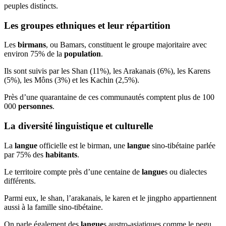
peuples distincts.
Les groupes ethniques et leur répartition
Les
birmans
, ou Bamars, constituent le groupe majoritaire avec
environ 75% de la
population
.
Ils sont suivis par les Shan (11%), les Arakanais (6%), les Karens
(5%), les Môns (3%) et les Kachin (2,5%).
Près d’une quarantaine de ces communautés comptent plus de 100
000
personnes
.
La diversité linguistique et culturelle
La
langue
officielle est le birman, une
langue
sino-tibétaine parlée
par 75% des
habitants
.
Le territoire compte près d’une centaine de
langue
s ou dialectes
différents.
Parmi eux, le shan, l’arakanais, le karen et le jingpho appartiennent
aussi à la famille sino-tibétaine.
On parle également des
langue
s austro-asiatiques comme le pegu