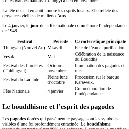
Le festival des ballons à Taungyi a lieu en novembre.
La fête des nat en août honore les esprits locaux. Elle reflète des
croyances vieilles de milliers d’
ans
.
Le 4 janvier, le
jour
de la fête nationale commémore l’indépendance
de 1948.
Festival
Période
Caractéristique principale
Thingyan (Nouvel An)
Mi-avril
Fête de l’eau et purification.
Célébration de la naissance
Vesak
Mai
du Bouddha.
Festival des Lumières
Octobre-
Illumination des pagodes et
(Thidingyut)
novembre
rues.
Pleine lune
Procession sur la barque
Festival du Lac Inle
d’octobre
Karaweik.
Commémoration de
Fête Nationale
4 janvier
l’indépendance.
Le bouddhisme et l’esprit des pagodes
Les
pagodes
dorées qui parsèment le paysage sont les symboles
visibles d’une foi profondément enracinée. Le
bouddhisme