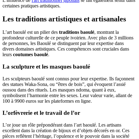
L'influence de
l'art traditionnel japonais
se fait également sentir dans
certaines pratiques artistiques.
Les traditions artistiques et artisanales
L’art baoulé est un pilier des
traditions baoulé
, montrant la
profondeur culturelle de ce peuple ivoirien. Avec plus de 3 millions
de personnes, les Baoulé se distinguent par leur expertise dans
divers domaines artistiques. Ces compétences sont cruciales dans
leurs
coutumes baoulé
.
La sculpture et les masques baoulé
Les sculpteurs baoulé sont connus pour leur expertise. Ils façonnent
des statues Waka-Sona, ou “êtres de bois”, qui évoquent l’assié
oussou dans des rituels. Les masques ndoma, quant à eux,
symbolisent l’harmonie entre les sexes. Leur valeur varie, allant de
100 à 9900 euros sur les plateformes en ligne.
L’orfèvrerie et le travail de l’or
L’or joue un rôle prépondérant dans l’art baoulé. Les artisans
excellent dans la création de bijoux et d’objets décorés en or. Ces
pièces reflètent l’héritage, l’opulence et le pouvoir dans la société