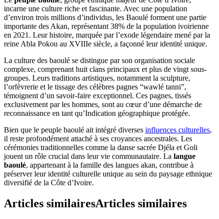
incarne une culture riche et fascinante. Avec une population
d’environ trois millions d’individus, les Baoulé forment une partie
importante des Akan, représentant 38% de la population ivoirienne
en 2021. Leur histoire, marquée par l’exode légendaire mené par la
reine Abla Pokou au XVIIIe siècle, a façonné leur identité unique.
La culture des baoulé se distingue par son organisation sociale
complexe, comprenant huit clans principaux et plus de vingt sous-
groupes. Leurs traditions artistiques, notamment la sculpture,
l’orfèvrerie et le tissage des célèbres pagnes “wawlé tanni”,
témoignent d’un savoir-faire exceptionnel. Ces pagnes, tissés
exclusivement par les hommes, sont au cœur d’une démarche de
reconnaissance en tant qu’Indication géographique protégée.
Bien que le peuple baoulé ait intégré diverses
influences culturelles
,
il reste profondément attaché à ses croyances ancestrales. Les
cérémonies traditionnelles comme la danse sacrée Djéla et Goli
jouent un rôle crucial dans leur vie communautaire. La
langue
baoulé
, appartenant à la famille des langues akan, contribue à
préserver leur identité culturelle unique au sein du paysage ethnique
diversifié de la Côte d’Ivoire.
Articles similaires
Articles similaires