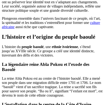
ont su préserver leur identité tout en s’adaptant aux changements.
Leur société, organisée autour de villages indépendants, reflète une
structure politique souple et une grande diversité culturelle.
Plongeons ensemble dans l’univers fascinant de ce peuple, où l’art,
la spiritualité et les traditions s’entremêlent pour former une
culture
africaine
aussi riche que captivante.
L’histoire et l’origine du peuple baoulé
L’histoire du
peuple baoulé
, une
ethnie ivoirienne
, s’étend
jusqu’au XVIIIe siècle. Ce groupe a créé une identité distincte,
traversant des défis et des victoires.
La légendaire reine Abla Pokou et l’exode des
Baoulé
La reine Abla Pokou est au centre de l’histoire baoulé. Elle a mené
son peuple dans une migration difficile entre 1701 et 1706. Le nom
“baoulé” vient d’un sacrifice tragique. La reine a sacrifié son fils
pour sauver son peuple. “Ba ou li”, signifiant “l’enfant est mort”, est
devenu le nom de cette ethnie courageuse.
L’installation dans le centre de la Côte d’Ivoire