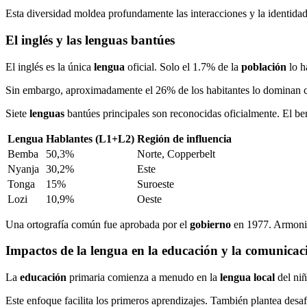
Esta diversidad moldea profundamente las interacciones y la identidad
El inglés y las lenguas bantúes
El inglés es la única
lengua
oficial. Solo el 1.7% de la
población
lo h
Sin embargo, aproximadamente el 26% de los habitantes lo dominan c
Siete
lenguas
bantúes principales son reconocidas oficialmente. El b
Lengua
Hablantes (L1+L2)
Región de influencia
Bemba
50,3%
Norte, Copperbelt
Nyanja
30,2%
Este
Tonga
15%
Suroeste
Lozi
10,9%
Oeste
Una ortografía común fue aprobada por el
gobierno
en 1977. Armoniza
Impactos de la lengua en la educación y la comunicac
La
educación
primaria comienza a menudo en la
lengua local
del niñ
Este enfoque facilita los primeros aprendizajes. También plantea desa