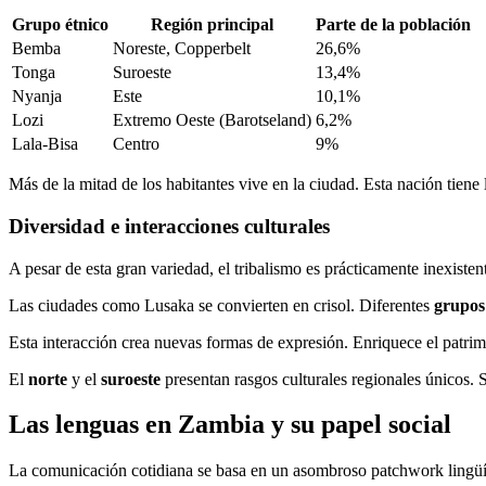
Grupo étnico
Región principal
Parte de la población
Bemba
Noreste, Copperbelt
26,6%
Tonga
Suroeste
13,4%
Nyanja
Este
10,1%
Lozi
Extremo Oeste (Barotseland)
6,2%
Lala-Bisa
Centro
9%
Más de la mitad de los habitantes vive en la ciudad. Esta nación tiene 
Diversidad e interacciones culturales
A pesar de esta gran variedad, el tribalismo es prácticamente inexiste
Las ciudades como Lusaka se convierten en crisol. Diferentes
grupos
Esta interacción crea nuevas formas de expresión. Enriquece el patrimon
El
norte
y el
suroeste
presentan rasgos culturales regionales únicos. 
Las lenguas en Zambia y su papel social
La comunicación cotidiana se basa en un asombroso patchwork lingü