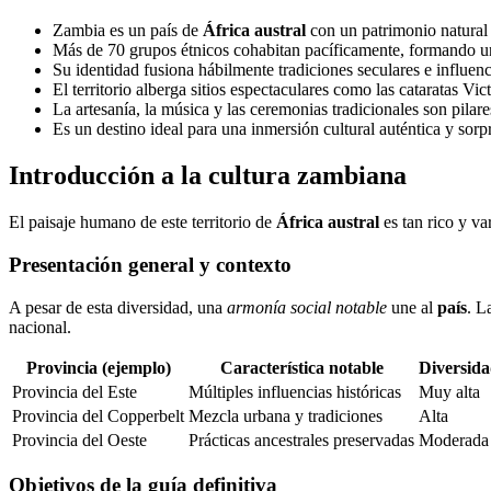
Zambia es un país de
África austral
con un patrimonio natural 
Más de 70 grupos étnicos cohabitan pacíficamente, formando u
Su identidad fusiona hábilmente tradiciones seculares e influe
El territorio alberga sitios espectaculares como las cataratas Vict
La artesanía, la música y las ceremonias tradicionales son pilare
Es un destino ideal para una inmersión cultural auténtica y sorp
Introducción a la cultura zambiana
El paisaje humano de este territorio de
África austral
es tan rico y v
Presentación general y contexto
A pesar de esta diversidad, una
armonía social notable
une al
país
. L
nacional.
Provincia (ejemplo)
Característica notable
Diversida
Provincia del Este
Múltiples influencias históricas
Muy alta
Provincia del Copperbelt
Mezcla urbana y tradiciones
Alta
Provincia del Oeste
Prácticas ancestrales preservadas
Moderada 
Objetivos de la guía definitiva