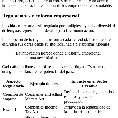
Sin embargo, deben lidiar con cortes de electricidad y un acceso
limitado al crédito. La resiliencia de los emprendedores es notable.
Regulaciones y entorno empresarial
La
vida
empresarial está regulada por múltiples leyes. La diversidad
de
lenguas
representa un desafío para la comunicación.
La adopción de lo digital transforma cada actividad. Los creadores
difunden sus obras desde su
sito
local hacia plataformas globales.
« La innovación florece donde el espíritu empresarial
encuentra una necesidad. »
Cada
año
, millones de dólares de inversión fluyen. Esto atestigua
una gran confianza en el potencial del
país
.
Aspecto
Impacto en el Sector
Ejemplo de Ley
Regulatorio
Creativo
Define el marco legal para los
Creación de
Companies and Allied
estudios y casas de
empresa
Matters Act
producción.
Companies Income
Influye en la rentabilidad de
Fiscalidad
Tax Act
las industrias culturales.
Nigerian Investment