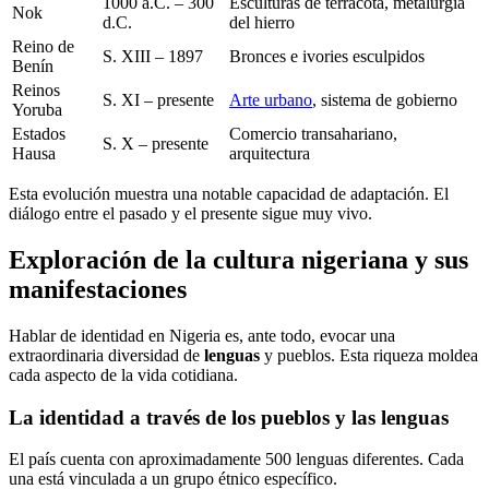
1000 a.C. – 300
Esculturas de terracota, metalurgia
Nok
d.C.
del hierro
Reino de
S. XIII – 1897
Bronces e ivories esculpidos
Benín
Reinos
S. XI – presente
Arte urbano
, sistema de gobierno
Yoruba
Estados
Comercio transahariano,
S. X – presente
Hausa
arquitectura
Esta evolución muestra una notable capacidad de adaptación. El
diálogo entre el pasado y el presente sigue muy vivo.
Exploración de la cultura nigeriana y sus
manifestaciones
Hablar de identidad en Nigeria es, ante todo, evocar una
extraordinaria diversidad de
lenguas
y pueblos. Esta riqueza moldea
cada aspecto de la vida cotidiana.
La identidad a través de los pueblos y las lenguas
El país cuenta con aproximadamente 500 lenguas diferentes. Cada
una está vinculada a un grupo étnico específico.