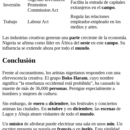
Facilita la entrada de capitales
Inversión
Promotion
extranjeros en el
campo
.
Commission Act
Regula las relaciones
Trabajo
Labour Act
empleador-empleado en los
medios y artes.
Las industrias creativas generan una
parte
creciente de la economía.
Nigeria se afirma como líder en África del
oeste
en este
campo
. Su
influencia se extiende ahora por todo el
mundo
.
Conclusión
Frente al oscurantismo, los artistas nigerianos responden con una
efervescencia creativa. El grupo
Boko Haram
, cuyo nombre
significa “la enseñanza occidental está prohibida”, ha causado la
muerte de más de 36,000
personas
. Persigue especialmente a
hombres y mujeres de
cultura
.
Sin embargo, de
enero
a
diciembre
, los festivales y conciertos
animan las ciudades. En
octubre
y en
diciembre
, las
escenas
de
Lagos y Abuja atraen visitantes de todo el
mundo
.
Un
músico
de afrobeat puede electrizar una sala en unos
min
. Un
escritor presenta su novela en
francés
o en
inglés
. Esta vitalidad