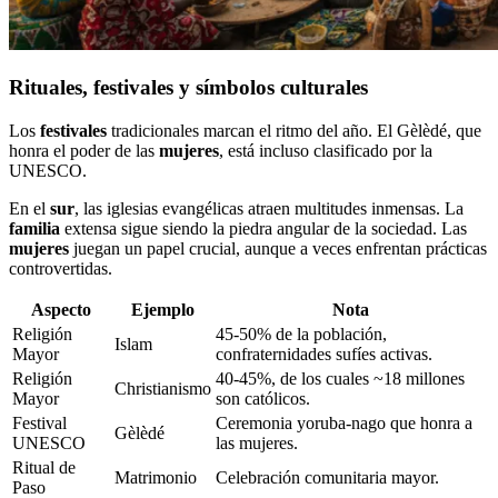
Rituales, festivales y símbolos culturales
Los
festivales
tradicionales marcan el ritmo del año. El Gèlèdé, que
honra el poder de las
mujeres
, está incluso clasificado por la
UNESCO.
En el
sur
, las iglesias evangélicas atraen multitudes inmensas. La
familia
extensa sigue siendo la piedra angular de la sociedad. Las
mujeres
juegan un papel crucial, aunque a veces enfrentan prácticas
controvertidas.
Aspecto
Ejemplo
Nota
Religión
45-50% de la población,
Islam
Mayor
confraternidades sufíes activas.
Religión
40-45%, de los cuales ~18 millones
Christianismo
Mayor
son católicos.
Festival
Ceremonia yoruba-nago que honra a
Gèlèdé
UNESCO
las mujeres.
Ritual de
Matrimonio
Celebración comunitaria mayor.
Paso