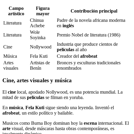
Campo
Figura
Contribución principal
artístico
mayor
Chinua
Padre de la novela africana moderna
Literatura
Achebe
en
inglés
Wole
Literatura
Premio Nobel de literatura (1986)
Soyinka
Industria que produce cientos de
Cine
Nollywood
películas
al año
Música
Fela Kuti
Creador del
afrobeat
Artes
Artistas de
Bronces y esculturas tradicionales
visuales
Benín
renombrados
Cine, artes visuales y música
El
cine
local, apodado Nollywood, es una potencia mundial. La
mitad de sus
películas
se filman en yoruba.
En
música
,
Fela Kuti
sigue siendo una leyenda. Inventó el
afrobeat
, un estilo político y bailable.
Musicos como Burna Boy dominan hoy la
escena
internacional. El
arte
visual, desde máscaras hasta obras contemporáneas, es
igualmente dinámico.