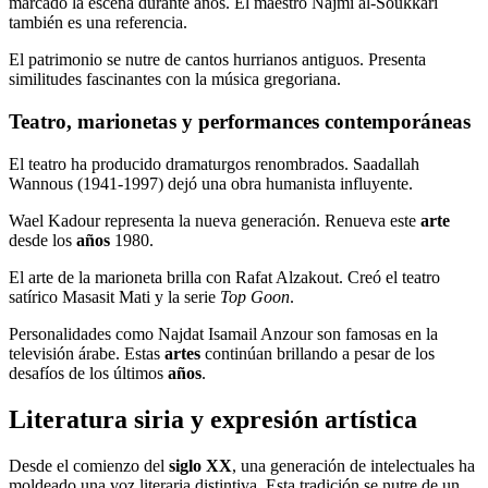
marcado la escena durante años. El maestro Najmi al-Soukkari
también es una referencia.
El patrimonio se nutre de cantos hurrianos antiguos. Presenta
similitudes fascinantes con la música gregoriana.
Teatro, marionetas y performances contemporáneas
El teatro ha producido dramaturgos renombrados. Saadallah
Wannous (1941-1997) dejó una obra humanista influyente.
Wael Kadour representa la nueva generación. Renueva este
arte
desde los
años
1980.
El arte de la marioneta brilla con Rafat Alzakout. Creó el teatro
satírico Masasit Mati y la serie
Top Goon
.
Personalidades como Najdat Isamail Anzour son famosas en la
televisión árabe. Estas
artes
continúan brillando a pesar de los
desafíos de los últimos
años
.
Literatura siria y expresión artística
Desde el comienzo del
siglo XX
, una generación de intelectuales ha
moldeado una voz literaria distintiva. Esta tradición se nutre de un