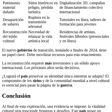
Patrimonio
Sitios históricos en
Digitalización 3D, campañas
material
peligro, pérdida
de financiamiento colectivo
dañado
turística
internacional
Ruptura en la
Desaparición
Tutoriales en línea, talleres de
transmisión
de saberes
formación para jóvenes
artesanal
Reconstrucción
Necesidad de
Residencias de artistas,
del tejido
relanzar la vida
festivales híbridos (presenciales
cultural
artística local
y en línea)
El nuevo
gobierno
de transición, instalado a finales de 2024, tiene
un papel clave. Debe movilizar recursos para esta renacimiento.
La reconstrucción requiere
más
inversiones y un sólido apoyo
internacional. Los próximos años serán decisivos.
¿Logrará el
país
preservar su identidad única mientras se adapta? El
compromiso de los
sirios
y de la comunidad mundial a nivel cultural
es esencial para pasar la página de la
guerra
.
Conclusión
Al final de esta exploración, una evidencia se impone: la vitalidad
cultural siria trasciende fronteras y desafíos. Este
país
posee un