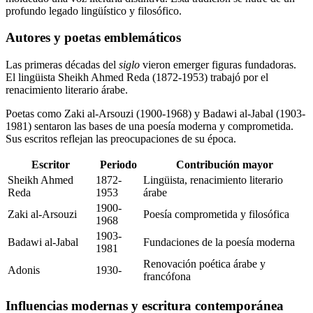
profundo legado lingüístico y filosófico.
Autores y poetas emblemáticos
Las primeras décadas del
siglo
vieron emerger figuras fundadoras.
El lingüista Sheikh Ahmed Reda (1872-1953) trabajó por el
renacimiento literario árabe.
Poetas como Zaki al-Arsouzi (1900-1968) y Badawi al-Jabal (1903-
1981) sentaron las bases de una poesía moderna y comprometida.
Sus escritos reflejan las preocupaciones de su época.
Escritor
Periodo
Contribución mayor
Sheikh Ahmed
1872-
Lingüista, renacimiento literario
Reda
1953
árabe
1900-
Zaki al-Arsouzi
Poesía comprometida y filosófica
1968
1903-
Badawi al-Jabal
Fundaciones de la poesía moderna
1981
Renovación poética árabe y
Adonis
1930-
francófona
Influencias modernas y escritura contemporánea