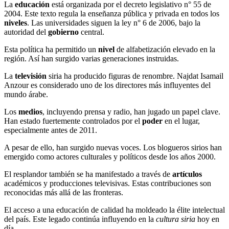
La
educación
está organizada por el decreto legislativo n° 55 de
2004. Este texto regula la enseñanza pública y privada en todos los
niveles
. Las universidades siguen la ley n° 6 de 2006, bajo la
autoridad del
gobierno
central.
Esta política ha permitido un
nivel
de alfabetización elevado en la
región. Así han surgido varias generaciones instruidas.
La
televisión
siria ha producido figuras de renombre. Najdat Isamail
Anzour es considerado uno de los directores más influyentes del
mundo árabe.
Los
medios
, incluyendo prensa y radio, han jugado un papel clave.
Han estado fuertemente controlados por el
poder
en el lugar,
especialmente antes de 2011.
A pesar de ello, han surgido nuevas voces. Los blogueros sirios han
emergido como actores culturales y políticos desde los años 2000.
El resplandor también se ha manifestado a través de
artículos
académicos y producciones televisivas. Estas contribuciones son
reconocidas más allá de las fronteras.
El acceso a una educación de calidad ha moldeado la élite intelectual
del país. Este legado continúa influyendo en la
cultura
siria
hoy en
día.