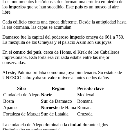
Los monumentos históricos sirios forman una crónica en piedra de
los
imperios
que se han sucedido. Este
país
es un museo al aire
libre.
Cada edificio cuenta una época diferente. Desde la antigüedad hasta
la era otomana, las capas se acumulan.
Damasco fue la capital del poderoso
imperio
omeya de 661 a 750.
La mezquita de los Omeyas y el palacio Azim son sus joyas.
En el
centro
del
país
, cerca de Homs, el Krak de los Caballeros
impresionaba. Esta fortaleza cruzada estaba entre las mejor
conservadas.
Al este, Palmira brillaba como una joya bimilenaria. Su estatus de
UNESCO subrayaba su valor universal antes de los daños.
Sitio
Región
Periodo clave
Ciudadela de Alepo
Norte
Medieval
Bosra
Sur
de Damasco
Romana
Apamea
Noroeste
de Hama
Romana
Fortaleza de Margat
Sur
de Latakia
Cruzada
La ciudadela de Alepo dominaba la
ciudad
durante siglos.
Simbolizaba su poder comercial.