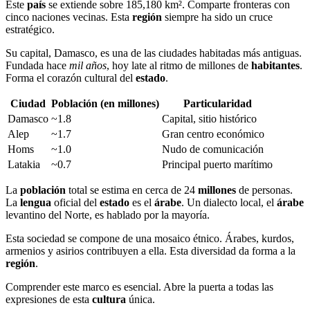
Este
país
se extiende sobre 185,180 km². Comparte fronteras con
cinco naciones vecinas. Esta
región
siempre ha sido un cruce
estratégico.
Su capital, Damasco, es una de las ciudades habitadas más antiguas.
Fundada hace
mil años
, hoy late al ritmo de millones de
habitantes
.
Forma el corazón cultural del
estado
.
Ciudad
Población (en millones)
Particularidad
Damasco
~1.8
Capital, sitio histórico
Alep
~1.7
Gran centro económico
Homs
~1.0
Nudo de comunicación
Latakia
~0.7
Principal puerto marítimo
La
población
total se estima en cerca de 24
millones
de personas.
La
lengua
oficial del
estado
es el
árabe
. Un dialecto local, el
árabe
levantino del Norte, es hablado por la mayoría.
Esta sociedad se compone de una mosaico étnico. Árabes, kurdos,
armenios y asirios contribuyen a ella. Esta diversidad da forma a la
región
.
Comprender este marco es esencial. Abre la puerta a todas las
expresiones de esta
cultura
única.