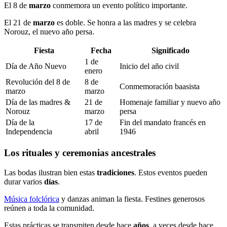
El 8 de
marzo
conmemora un evento político importante.
El 21 de
marzo
es doble. Se honra a las madres y se celebra
Norouz, el nuevo año persa.
Fiesta
Fecha
Significado
1 de
Día de Año Nuevo
Inicio del año civil
enero
Revolución del 8 de
8 de
Conmemoración baasista
marzo
marzo
Día de las madres &
21 de
Homenaje familiar y nuevo año
Norouz
marzo
persa
Día de la
17 de
Fin del mandato francés en
Independencia
abril
1946
Los rituales y ceremonias ancestrales
Las bodas ilustran bien estas
tradiciones
. Estos eventos pueden
durar varios
días
.
Música folclórica
y danzas animan la fiesta. Festines generosos
reúnen a toda la comunidad.
Estas prácticas se transmiten desde hace
años
, a veces desde hace