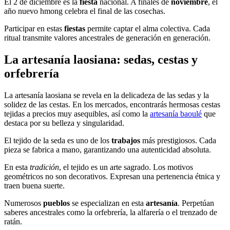
El 2 de diciembre es la
fiesta
nacional. A finales de
noviembre
, el
año nuevo hmong celebra el final de las cosechas.
Participar en estas
fiestas
permite captar el alma colectiva. Cada
ritual transmite valores ancestrales de generación en generación.
La artesanía laosiana: sedas, cestas y
orfebrería
La artesanía laosiana se revela en la delicadeza de las sedas y la
solidez de las cestas. En los mercados, encontrarás hermosas cestas
tejidas a precios muy asequibles, así como la
artesanía baoulé
que
destaca por su belleza y singularidad.
El tejido de la seda es uno de los
trabajos
más prestigiosos. Cada
pieza se fabrica a mano, garantizando una autenticidad absoluta.
En esta
tradición
, el tejido es un arte sagrado. Los motivos
geométricos no son decorativos. Expresan una pertenencia étnica y
traen buena suerte.
Numerosos
pueblos
se especializan en esta
artesanía
. Perpetúan
saberes ancestrales como la orfebrería, la alfarería o el trenzado de
ratán.