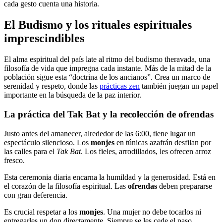
cada gesto cuenta una historia.
El Budismo y los rituales espirituales
imprescindibles
El alma espiritual del país late al ritmo del budismo theravada, una
filosofía de vida que impregna cada instante. Más de la mitad de la
población sigue esta “doctrina de los ancianos”. Crea un marco de
serenidad y respeto, donde las
prácticas zen
también juegan un papel
importante en la búsqueda de la paz interior.
La práctica del Tak Bat y la recolección de ofrendas
Justo antes del amanecer, alrededor de las 6:00, tiene lugar un
espectáculo silencioso. Los
monjes
en túnicas azafrán desfilan por
las calles para el
Tak Bat
. Los fieles, arrodillados, les ofrecen arroz
fresco.
Esta ceremonia diaria encarna la humildad y la generosidad. Está en
el corazón de la filosofía espiritual. Las
ofrendas
deben prepararse
con gran deferencia.
Es crucial respetar a los
monjes
. Una mujer no debe tocarlos ni
entregarles un don directamente. Siempre se les cede el paso.