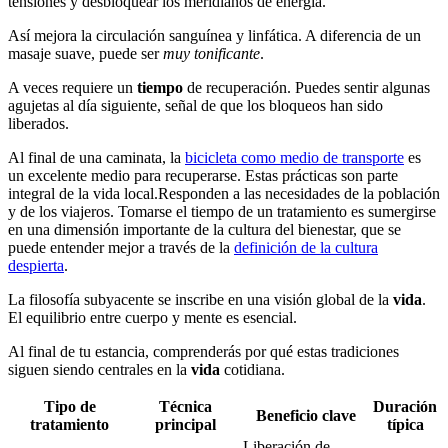
tensiones y desbloquear los meridianos de energía.
Así mejora la circulación sanguínea y linfática. A diferencia de un
masaje suave, puede ser
muy tonificante
.
A veces requiere un
tiempo
de recuperación. Puedes sentir algunas
agujetas al día siguiente, señal de que los bloqueos han sido
liberados.
Al final de una caminata, la
bicicleta como medio de transporte
es
un excelente medio para recuperarse. Estas prácticas son parte
integral de la vida local.Responden a las necesidades de la población
y de los viajeros. Tomarse el tiempo de un tratamiento es sumergirse
en una dimensión importante de la cultura del bienestar, que se
puede entender mejor a través de la
definición de la cultura
despierta
.
La filosofía subyacente se inscribe en una visión global de la
vida
.
El equilibrio entre cuerpo y mente es esencial.
Al final de tu estancia, comprenderás por qué estas tradiciones
siguen siendo centrales en la
vida
cotidiana.
Tipo de
Técnica
Duración
Beneficio clave
tratamiento
principal
típica
Liberación de