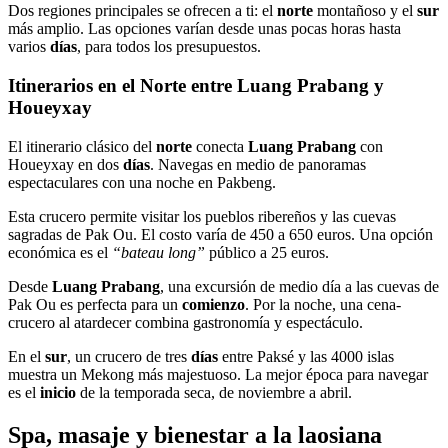
Dos regiones principales se ofrecen a ti: el
norte
montañoso y el
sur
más amplio. Las opciones varían desde unas pocas horas hasta
varios
días
, para todos los presupuestos.
Itinerarios en el Norte entre Luang Prabang y
Houeyxay
El itinerario clásico del
norte
conecta
Luang Prabang
con
Houeyxay en dos
días
. Navegas en medio de panoramas
espectaculares con una noche en Pakbeng.
Esta crucero permite visitar los pueblos ribereños y las cuevas
sagradas de Pak Ou. El costo varía de 450 a 650 euros. Una opción
económica es el
“bateau long”
público a 25 euros.
Desde
Luang Prabang
, una excursión de medio día a las cuevas de
Pak Ou es perfecta para un
comienzo
. Por la noche, una cena-
crucero al atardecer combina gastronomía y espectáculo.
En el
sur
, un crucero de tres
días
entre Paksé y las 4000 islas
muestra un Mekong más majestuoso. La mejor época para navegar
es el
inicio
de la temporada seca, de noviembre a abril.
Spa, masaje y bienestar a la laosiana