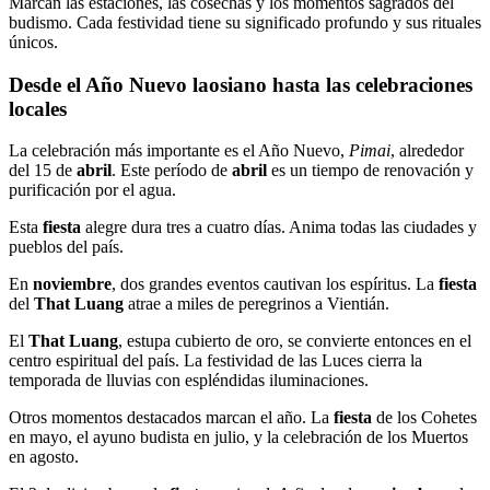
Marcan las estaciones, las cosechas y los momentos sagrados del
budismo. Cada festividad tiene su significado profundo y sus rituales
únicos.
Desde el Año Nuevo laosiano hasta las celebraciones
locales
La celebración más importante es el Año Nuevo,
Pimai
, alrededor
del 15 de
abril
. Este período de
abril
es un tiempo de renovación y
purificación por el agua.
Esta
fiesta
alegre dura tres a cuatro días. Anima todas las ciudades y
pueblos del país.
En
noviembre
, dos grandes eventos cautivan los espíritus. La
fiesta
del
That Luang
atrae a miles de peregrinos a Vientián.
El
That Luang
, estupa cubierto de oro, se convierte entonces en el
centro espiritual del país. La festividad de las Luces cierra la
temporada de lluvias con espléndidas iluminaciones.
Otros momentos destacados marcan el año. La
fiesta
de los Cohetes
en mayo, el ayuno budista en julio, y la celebración de los Muertos
en agosto.