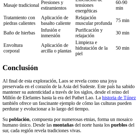
Presiones y
60-90
Masaje tradicional
tensiones
estiramientos
min
energéticas
Tratamiento con
Aplicación de
Relajación
75 min
piedras calientes
basalto caliente
muscular profunda
Infusión e
Purificación y
Baño de hierbas
30 min
inmersión
relajación
Limpieza e
Envoltura
Aplicación de
hidratación de la
50 min
corporal
arcilla o plantas
piel
Conclusión
Al final de esta exploración, Laos se revela como una joya
preservada en el corazón de la Asia del Sudeste. Este país ha sabido
mantener su autenticidad a través de los siglos, desde el reino del
Millón de Elefantes hasta la era del Pathet Lao. La
historia de Túnez
también ofrece un fascinante ejemplo de cómo las culturas pueden
perdurar y evolucionar a lo largo del tiempo.
Su
población
, compuesta por numerosas etnias, forma un mosaico
humano único. Desde las
montañas
del norte hasta los
pueblos
del
sur, cada región revela tradiciones vivas.