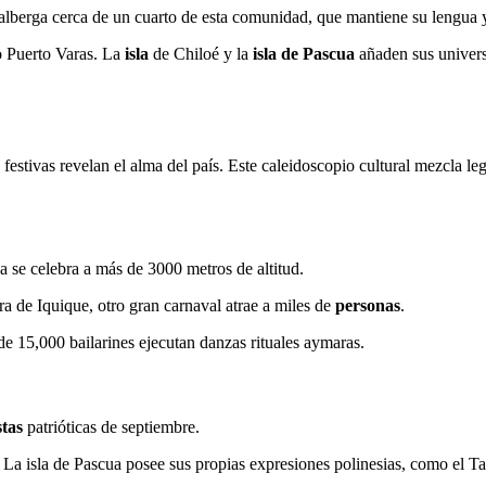
berga cerca de un cuarto de esta comunidad, que mantiene su lengua y 
 o Puerto Varas. La
isla
de Chiloé y la
isla de Pascua
añaden sus univers
estivas revelan el alma del país. Este caleidoscopio cultural mezcla leg
 se celebra a más de 3000 metros de altitud.
ra de Iquique, otro gran carnaval atrae a miles de
personas
.
e 15,000 bailarines ejecutan danzas rituales aymaras.
stas
patrióticas de septiembre.
 La isla de Pascua posee sus propias expresiones polinesias, como el T