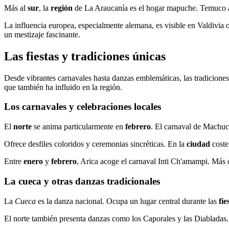
Más al
sur
, la
región
de La Araucanía es el hogar mapuche. Temuco al
La influencia europea, especialmente alemana, es visible en Valdivia
un mestizaje fascinante.
Las fiestas y tradiciones únicas
Desde vibrantes carnavales hasta danzas emblemáticas, las tradiciones f
que también ha influido en la región.
Los carnavales y celebraciones locales
El
norte
se anima particularmente en
febrero
. El carnaval de Machuca
Ofrece desfiles coloridos y ceremonias sincréticas. En la
ciudad
coste
Entre
enero
y
febrero
, Arica acoge el carnaval Inti Ch'amampi. Más d
La cueca y otras danzas tradicionales
La
Cueca
es la danza nacional. Ocupa un lugar central durante las
fie
El norte también presenta danzas como los Caporales y las Diabladas.