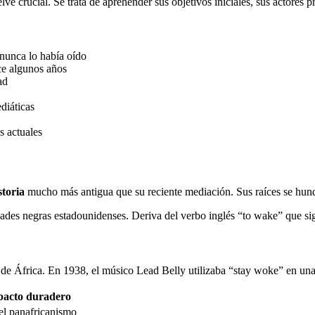
 crucial. Se trata de aprehender sus objetivos iniciales, sus actores p
 nunca lo había oído
ce algunos años
ad
diáticas
s actuales
storia
mucho más antigua que su reciente mediación. Sus raíces se hun
des negras estadounidenses. Deriva del verbo inglés “to wake” que sig
e África. En 1938, el músico Lead Belly utilizaba “stay woke” en una 
pacto duradero
el panafricanismo