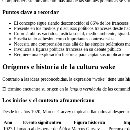
Comprender este movimiento más allá de las simples polémicas se vuelve
Puntos clave a recordar
El concepto sigue siendo desconocido: el 86% de los franceses
Presente en los medios y discursos políticos franceses desde ha
Cubre ámbitos variados: justicia social, medio ambiente, iguald
Suscita tanto adhesión como importantes controversias
Necesita una comprensión más allá de las simples polémicas me
Involucra a figuras políticas francesas en su debate público
Requiere una exploración histórica para captar sus implicacione
Orígenes e historia de la cultura woke
Contrario a las ideas preconcebidas, la expresión “woke” tiene una
hi
El término encuentra su origen en la
lengua vernácula
de las comunida
Los inicios y el contexto afroamericano
Desde los años 1920, Marcus Garvey empleaba llamados al despertar d
Año
Evento significativo
Figura histórica
Im
1923
Llamado al despertar de África
Marcus Garvey
Precursor d