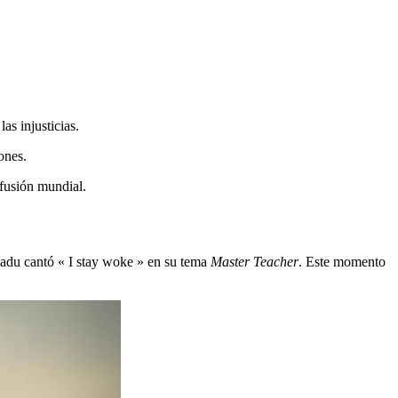
s injusticias.
ones.
fusión mundial.
 Badu cantó « I stay woke » en su tema
Master Teacher
. Este momento