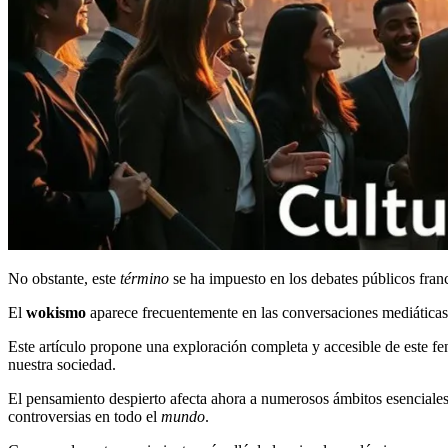
No obstante, este
término
se ha impuesto en los debates públicos fran
El
wokismo
aparece frecuentemente en las conversaciones mediáticas 
Este artículo propone una exploración completa y accesible de este 
nuestra sociedad.
El pensamiento despierto afecta ahora a numerosos ámbitos esenciales:
controversias en todo el
mundo
.