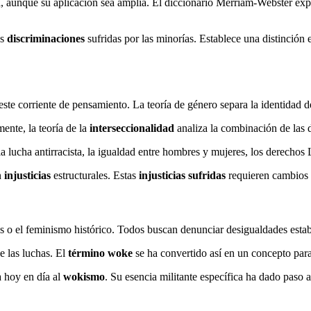
a, aunque su aplicación sea amplia. El diccionario Merriam-Webster exp
as
discriminaciones
sufridas por las minorías. Establece una distinción 
e este corriente de pensamiento. La teoría de género separa la identidad 
mente, la teoría de la
interseccionalidad
analiza la combinación de las d
a lucha antirracista, la igualdad entre hombres y mujeres, los derechos
n
injusticias
estructurales. Estas
injusticias sufridas
requieren cambios 
s o el feminismo histórico. Todos buscan denunciar desigualdades estab
de las luchas. El
término woke
se ha convertido así en un concepto para
a hoy en día al
wokismo
. Su esencia militante específica ha dado paso 