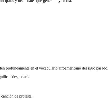
rincipales y los debates que genera hoy en día.
den profundamente en el vocabulario afroamericano del siglo pasado.
nifica “despertar”.
canción de protesta.