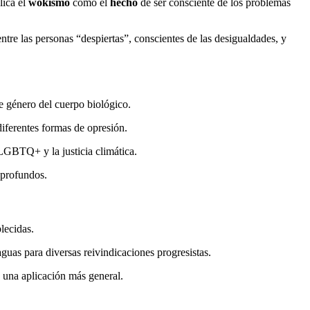
lica el
wokismo
como el
hecho
de ser consciente de los problemas
entre las personas “despiertas”, conscientes de las desigualdades, y
de género del cuerpo biológico.
iferentes formas de opresión.
 LGBTQ+ y la justicia climática.
profundos.
lecidas.
guas para diversas reivindicaciones progresistas.
a una aplicación más general.