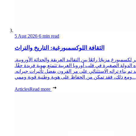
5 Aug 2026
·
6 min read
الثقافة اللوكسمبورغية: التاريخ والتراث
 لكسمبورغ مزيجًا رائعًا بين التقاليد العريقة والحداثة الأوروبية.
 الدولة الصغيرة في قلب أوروبا الغربية تتمتع بهوية فريدة حقًا.
د تم بناء تراثه الاستثنائي على مر القرون بفضل تأثيرات جيرانه.
ومع ذلك، فقد تمكن من الحفاظ على هوية وطنية قوية وممي...
Articles
Read more