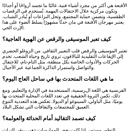
الأقنعة هي أكثر من مجرد أشياء فنية. غالبًا ما تجسد أرواحًا أو أجدادًا
وتكون مركزية خلال الاحتفالات المهمة. تُستخدم في الرقصات
الطقسية، وتضمن حماية المجتمع، وتحل النزاعات أو تُبادر الشباب.
يعتبر مهرجان الأقنعة في مان حدثًا مشهورًا يسلط الضوء على هذا
الإرث الحي.
كيف تعبر الموسيقى والرقص عن الهوية العاجية؟
تعتبر الموسيقى والرقص قلب التعبير الثقافي. من الزوغلو الحضري
إلى الإيقاعات التقليدية للبالافون، تروي تاريخ وحياة الشعب. تخدم
الحركات والأدوات الخاصة بكل منطقة، مثل التام-تام، للاحتفال
والتواصل واستمرار الذاكرة الجماعية عبر الأجيال.
ما هي اللغات المتحدث بها في ساحل العاج اليوم؟
الفرنسية هي اللغة الرسمية، المستخدمة في الإدارة والتعليم. ومع
ذلك، تكمن الثروة الحقيقية في تعدد اللغات المحلية المتحدث بها
يوميًا، مثل الباولي، السينوغو أو الديولا. تعكس هذه التعددية التنوع
العميق للمجتمعات والثقافات التي تشكل البلاد.
كيف تصمد التقاليد أمام الحداثة والعولمة؟
التطور مستمر. إذا كانت بعض الممارسات تتغير، يبقى التراث