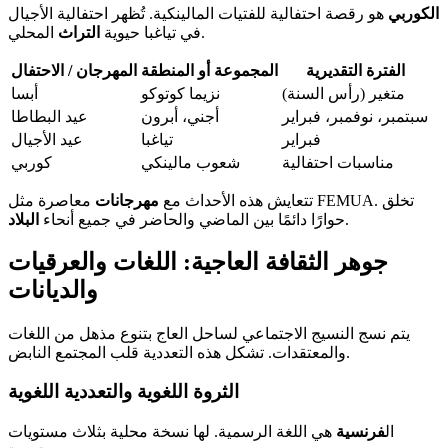
الكوربي
هو رقصة احتفالية للفتيات المالينكية. تُظهر احتفالية الأجيال
المحلي.
في تياغبا حيوية
التراث
الفترة التقديرية
المجموعة أو المنطقة
المهرجان / الاحتفال
متغير (رأس السنة)
نزيما كوتوكو
أبسا
سبتمبر، نوفمبر، فبراير
أجني، أبرون
عيد البطاطا
فبراير
تياغبا
عيد الأجيال
مناسبات احتفالية
شعوب مالينكي
كوربي
تتعايش هذه الأحداث مع
مهرجانات
معاصرة مثل FEMUA. تخلق
.
حوارًا دائمًا بين الماضي والحاضر في جميع أنحاء
البلاد
جوهر الثقافة العاجية: اللغات والعرقيات
والديانات
يتم نسج النسيج الاجتماعي لساحل العاج بتنوع مذهل من اللغات
والمعتقدات. تشكل هذه التعددية قلب المجتمع النابض.
الثروة اللغوية والتعددية اللغوية
ال
فرنسية
هي اللغة الرسمية. لها نسخة محلية بثلاث مستويات