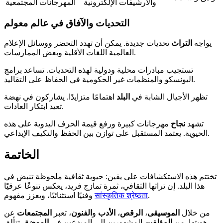
والأرشيفات الإلكترونية
المهرجانات المجتمعية
التحديات والآفاق في عالم معولم
يواجه
التراث
تحديات جديدة. يمكن أن تهدد التحضر ووسائل الإعلام
العالمية اللغات الأقلية وبعض الممارسات.
تستجيب مبادرات محلية ودولية لهذه التحديات. تساعد برامج
اليونسكو والمنظمات غير الحكومية في الحفاظ على التقاليد.
تظهر الأجيال الشابة في
البلد
اهتمامًا متزايدًا. يشاركون في نهضة
تعيد ابتكار العادات.
تشهد
نجاح
مهرجانات كبيرة ورفع قيمة الحرف اليدوية على هذه
الحيوية. يعتمد المستقبل على توازن بين الحفظ والتكيف الإبداعي.
الخاتمة
تختتم هذه الاستكشافات على يقين: حيوية ثقافية ملحوظة تنبض في
هذا البلد. إن تراثها الثقافي، ثمرة تمازج فريد، يعكس تنوعًا عرقيًا
.
सांस्कृतिक श्रेष्ठता
وفنيًا استثنائيًا، ويعزز مفهوم
من خلال
الموسيقى
،
الرقص
،
الأدب
و
الفنون
، تعبر
المجتمعات
عن
هويتها. من
المؤلفين
المشهورين إلى المبدعين في
الموضة
، تتألق