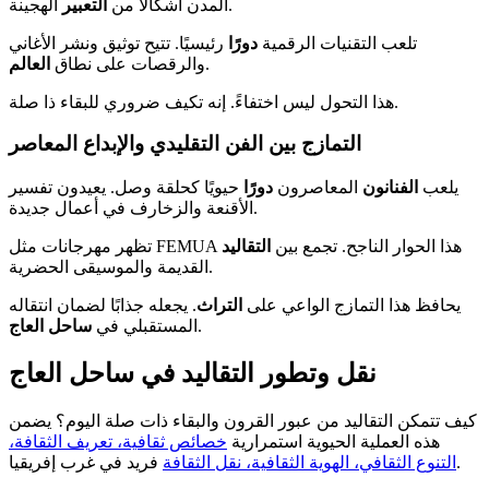
الهجينة.
المدن أشكالًا من
التعبير
تلعب التقنيات الرقمية
دورًا
رئيسيًا. تتيح توثيق ونشر الأغاني
.
والرقصات على نطاق
العالم
هذا التحول ليس اختفاءً. إنه تكيف ضروري للبقاء ذا صلة.
التمازج بين الفن التقليدي والإبداع المعاصر
يلعب
الفنانون
المعاصرون
دورًا
حيويًا كحلقة وصل. يعيدون تفسير
الأقنعة والزخارف في أعمال جديدة.
تظهر مهرجانات مثل FEMUA هذا الحوار الناجح. تجمع بين
التقاليد
القديمة والموسيقى الحضرية.
يحافظ هذا التمازج الواعي على
التراث
. يجعله جذابًا لضمان انتقاله
.
المستقبلي في
ساحل العاج
نقل وتطور التقاليد في ساحل العاج
كيف تتمكن التقاليد من عبور القرون والبقاء ذات صلة اليوم؟ يضمن
هذه العملية الحيوية استمرارية
خصائص ثقافية، تعريف الثقافة،
فريد في غرب إفريقيا.
التنوع الثقافي، الهوية الثقافية، نقل الثقافة