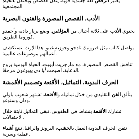
يعتبر
الرقص
لغة جسدية قوية. ينقل القصص ويحتفل بالحياة
المجتمعية.
الأدب، القصص المصورة والفنون البصرية
يحتوي
الأدب
على ثلاثة أجيال من
المؤلفين
. وضع برنار داديه وأحمدو
كوروما الطريق.
يواصل كتاب مثل فيرونيك تادجو وجوزيه غيبوا هذا الإرث. تستكشف
أعمالهم موضوعات عالمية.
تناقش القصص المصورة، مع مارجريت أبويت، الحياة اليومية بروح
مرجعًا.
الدعابة. أصبحت
أيا دي يوبوغون
الحرف اليدوية، التماثيل، الأقنعة وتصميم الأقمشة
يتألق
الفن
التقليدي من خلال تماثيله و
الأقنعة
. تشتهر شعوب باولي
ودان وسنوغو.
تشارك
الأقنعة
بنشاط في الطقوس. تبقى التماثيل ثابتة خلال
الاحتفالات.
تتقن الحرف اليدوية العمل بال
خشب
، البرونز والرافيا. تنتج
أشياء
عملية وسرية.