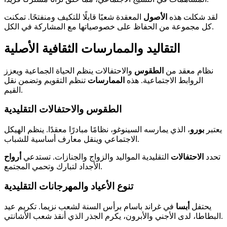
لقد شكلت هذه
الأصول
المعقدة شعبًا قابلًا للتكيف ومنفتحًا. تمكنت
كل مجموعة من الحفاظ على خصوصياتها مع المشاركة في الكل.
التقاليد والممارسات الثقافية الأصلية
نظام معقد من
الطقوس
والاحتفالات ينظم الحياة الجماعية ويعزز
الروابط الاجتماعية. هذه
الممارسات
تنظم التقويم وتضمن نقل
القيم.
الطقوس والاحتفالات التقليدية
يعتبر
بورو
، الذي يمارسه السينوغو، نظامًا مبادرًا معقدًا. ينظم الهيكل
الاجتماعي وينقل معارف أساسية للشباب.
تحدد
الاحتفالات
التقليدية المواليد والزواج والجنازات. تستدعي
أرواح
الأجداد لتبارك وتحمي المجتمع.
تنوع الأعياد والمهرجانات التقليدية
يحتفل
أبسا
في غراند باسام برأس السنة لشعب نزيما. تكريم عيد
البطاطا، لدى الأجني والأبرون، يكرم الجذر الذي أنقذ شعب الأشانتي.