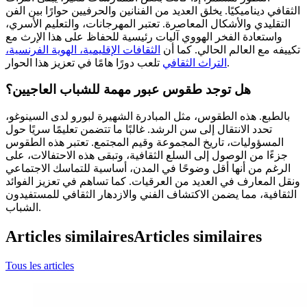
الثقافي ديناميكيًا. يخلق العديد من الفنانين والحرفيين حوارًا بين الفن
التقليدي والأشكال المعاصرة. تعتبر المهرجانات، والتعليم الأسري،
واستعادة الفخر الهووي آليات رئيسية للحفاظ على هذا الإرث مع
تكييفه مع العالم الحالي. كما أن
الثقافات الإقليمية، الهوية الفرنسية،
تلعب دورًا هامًا في تعزيز هذا الحوار.
التراث الثقافي
هل توجد طقوس عبور مهمة للشباب العاجيين؟
بالطبع. هذه الطقوس، مثل المبادرة الشهيرة لبورو لدى السينوغو،
تحدد الانتقال إلى سن الرشد. غالبًا ما تتضمن تعليمًا سريًا حول
المسؤوليات، تاريخ المجموعة وقيم المجتمع. تعتبر هذه الطقوس
جزءًا من الوصول إلى السلع الثقافية، وتبقى هذه الاحتفالات، على
الرغم من أنها أقل وضوحًا في المدن، أساسية للتماسك الاجتماعي
ونقل المعارف في العديد من العرقيات. كما تساهم في تعزيز الفوائد
الثقافية، مما يضمن الاكتشاف الفني والازدهار الثقافي للمستفيدون
الشباب.
Articles similaires
Articles similaires
Tous les articles