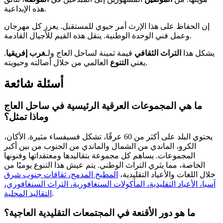
هذه الإبداعية.
إن الحفاظ على هذا الإرث أمر حيوي للمستقبل. يعزز كل مهرجان
وعمل فني الوحدة الوطنية. ينقل هذه القيم للأجيال القادمة.
يشكل هذا
التراث الثقافي
قيمة ثمينة لساحل العاج ولـ
غرب إفريقيا
.
العالمي من خلال أصالته وحيويته.
يغني
التنوع
أسئلة شائعة
ما هي المجموعات العرقية الرئيسية في ساحل العاج
وماذا تمثل؟
يحتوي البلد على أكثر من 60 عرقًا، تشكل فسيفساء مثيرة. الأكان،
الكرو، الماندي من الشمال والماندي من الجنوب من بين أكبر
المجموعات. يساهم كل مجموعة بتقاليدها ومعتقداتها وفنونها
الخاصة، مما يثري التراث الوطني. يتم عيش هذا التنوع يوميًا من
خلال اللغات والأعياد التقليدية،
المطبخ المدمج، ثقافات جنوب شرق
آسيا، الأعياد التقليدية، المأكولات السنغافورية، التراث السنغافوري،
.
التقاليد المحلية
ما هو دور الأقنعة في المجتمعات التقليدية العاجية؟