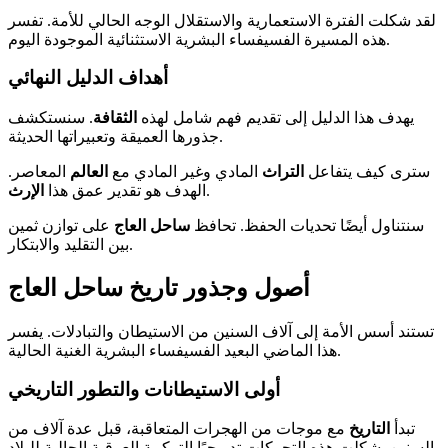
لقد شكلت الفترة الاستعمارية والاستقلال الوجه الحالي للأمة. تفسر
هذه المسيرة الفسيفساء البشرية الاستثنائية الموجودة اليوم.
أهداف الدليل النهائي
يهدف هذا الدليل إلى تقديم فهم شامل لهذه
الثقافة
. سنستكشف
جذورها العميقة وتعبيراتها الحديثة.
سترى كيف يتفاعل
التراث
المادي وغير المادي مع
العالم
المعاصر.
.
الهدف هو تقدير عمق هذا
الإرث
سنتناول أيضًا تحديات الحفظ. تحافظ
ساحل العاج
على توازن ثمين
بين التقليد والابتكار.
أصول وجذور تاريخ ساحل العاج
تستند أسس الأمة إلى آلاف السنين من الاستيطان والتبادلات. يفسر
هذا الماضي البعيد الفسيفساء البشرية الغنية الحالية.
أولى الاستيطانات والتطور التاريخي
تبدأ
التاريخ
مع موجات من الهجرات المتعاقبة، قبل عدة آلاف من
السنين. شكلت هذه التحركات تدريجيًا التركيبة العرقية الحالية للبلاد.