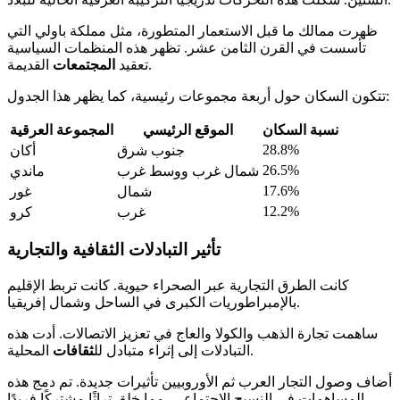
ظهرت ممالك ما قبل الاستعمار المتطورة، مثل مملكة باولي التي
تأسست في القرن الثامن عشر. تظهر هذه المنظمات السياسية
القديمة.
تعقيد
المجتمعات
تتكون السكان حول أربعة مجموعات رئيسية، كما يظهر هذا الجدول:
نسبة السكان
الموقع الرئيسي
المجموعة العرقية
28.8%
جنوب شرق
أكان
26.5%
شمال غرب ووسط غرب
ماندي
17.6%
شمال
غور
12.2%
غرب
كرو
تأثير التبادلات الثقافية والتجارية
كانت الطرق التجارية عبر الصحراء حيوية. كانت تربط الإقليم
بالإمبراطوريات الكبرى في الساحل وشمال إفريقيا.
ساهمت تجارة الذهب والكولا والعاج في تعزيز الاتصالات. أدت هذه
المحلية.
التبادلات إلى إثراء متبادل لل
ثقافات
أضاف وصول التجار العرب ثم الأوروبيين تأثيرات جديدة. تم دمج هذه
المساهمات في النسيج الاجتماعي، مما خلق تراثًا مشتركًا فريدًا.