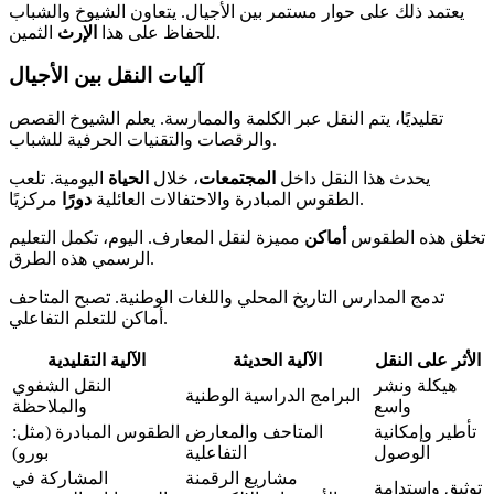
يعتمد ذلك على حوار مستمر بين الأجيال. يتعاون الشيوخ والشباب
الثمين.
للحفاظ على هذا
الإرث
آليات النقل بين الأجيال
تقليديًا، يتم النقل عبر الكلمة والممارسة. يعلم الشيوخ القصص
والرقصات والتقنيات الحرفية للشباب.
يحدث هذا النقل داخل
المجتمعات
، خلال
الحياة
اليومية. تلعب
مركزيًا.
الطقوس المبادرة والاحتفالات العائلية
دورًا
تخلق هذه الطقوس
أماكن
مميزة لنقل المعارف. اليوم، تكمل التعليم
الرسمي هذه الطرق.
تدمج المدارس التاريخ المحلي واللغات الوطنية. تصبح المتاحف
أماكن للتعلم التفاعلي.
الأثر على النقل
الآلية الحديثة
الآلية التقليدية
هيكلة ونشر
النقل الشفوي
البرامج الدراسية الوطنية
واسع
والملاحظة
تأطير وإمكانية
المتاحف والمعارض
الطقوس المبادرة (مثل:
الوصول
التفاعلية
بورو)
مشاريع الرقمنة
المشاركة في
توثيق واستدامة