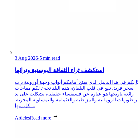
3 Aug 2026
·
5 min read
استكشف ثراء الثقافة البوسنية وتراثها
ا بكم في هذا الدليل الذي يفتح أمامكم أبواب وجهة أوروبية ذات
سحر فريد. تقع في قلب البلقان، هذه البلد تخبئ لكم مفاجآت
رائعة.تاريخها هو عبارة عن فسيفساء حقيقية، تشكلت على يد
براطوريات الرومانية والبيزنطية والعثمانية والنمساوية المجرية.
كل منها ...
Articles
Read more