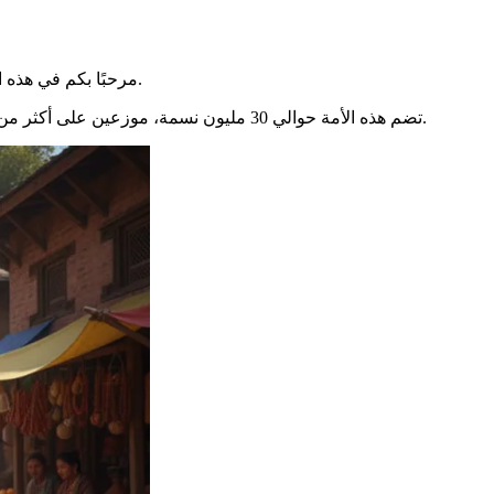
فريد، يقع في قلب جبال الهيمالايا. تدعوكم هذه الرحلة للقاء مجتمع حيث تخلق التقاليد الألفية والتنوع العرقي لوحة ساحرة.
مرحبًا بكم في هذه ا
تضم هذه الأمة حوالي 30 مليون نسمة، موزعين على أكثر من ستين مجموعة عرقية. وتحتوي أراضيها، التي تبلغ مساحتها 147,179 كيلومتر مربع، على فسيفساء لغوية مذهلة تضم أكثر من مئة لغة ولهجة.