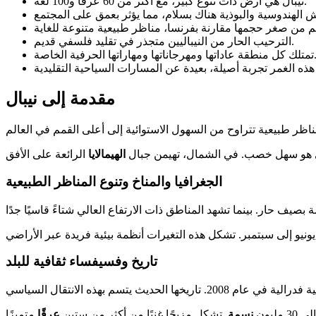
نيبال هي أرض ذات تنوع كبير، مع أكثر من 60 عرقًا و100 لغة.
الترحيب الحار من النيباليين متجذر في تقليد فلسفي قديم.
عاداتها ومهرجاناتها ومهاراتها الحرفية الخاصة.
مقدمة إلى نيبال
يراي هو سهل خصب. في الشمال، تهيمن جبال
الهيمالايا
الجغرافيا والمناخ وتنوع المناظر الطبيعية
تاريخ وفسيفساء ثقافية للبلد
3 مليون
نسمة
. تشكل مزيجًا غنيًا من أكثر من ستين
عرقًا