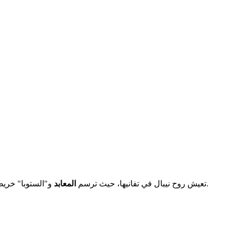
مكانة أساسية، خاصة في لومبيني، مكان ولادة بوذا.
تعيش روح نيبال في تفانيها، حيث ترسم
المعابد
و"الستوبا" خريطة مقدسة ف