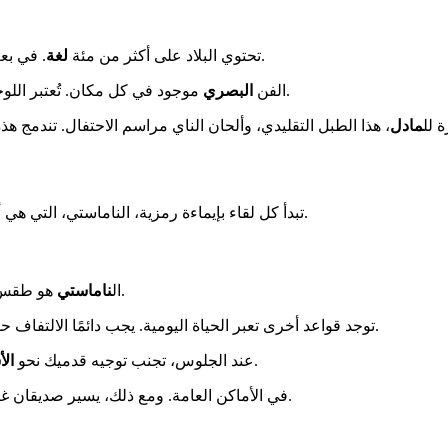
. في بعض المناطق، تُفضل اللهجات المحلية، مما يدل على فخر عميق بالهوية.
تحتوي البلاد على أكثر من مئة
لغة
موجود في كل مكان. تُعتبر اللوحات البوذية "ثانكا" الملونة الزاهية والنحت الخشبي الدقيق أمثلة بارزة.
الفن
البصري
 لل
مادل
تبدأ كل لقاء بإيماءة رمزية، الناماستي، التي هي أكثر من مجرد تحية. فهم هذه العادات يجعل رحلتك أغنى وأكثر احترامًا.
هو طقس رشيق. تُظهر الأيدي المضمومة وانحناءة خفيفة احترامًا متبادلًا عميقًا.
ال
ناماستي
توجد قواعد أخرى تعبر الحياة اليومية. يجب دائمًا الالتفاف حول "الستوبا" من اليسار. يجب خلع الأحذية قبل دخول منزل شخص ما.
الآخرين. يُفضل ارتداء ملابس تغطي الجسم، خاصة في المعابد.
عند الجلوس، تجنب توجيه قدميك نحو
ال
ترعى الأبقار المقدسة بحرية. نادرًا ما تُظهر مظاهر affection في الأماكن العامة. ومع ذلك، يسير صديقان غالبًا يدًا بيد.