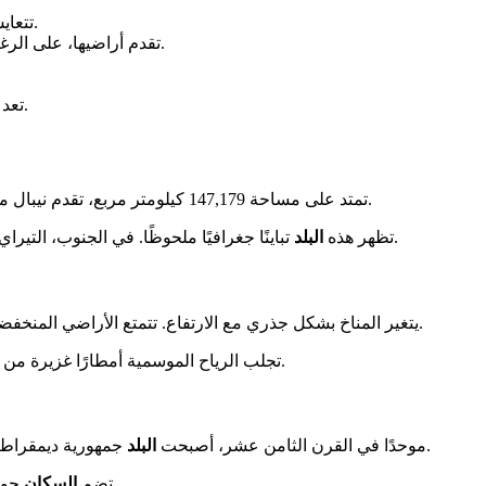
تتعايش الهندوسية والبوذية هناك بسلام، مما يؤثر بعمق على المجتمع.
تقدم أراضيها، على الرغم من صغر حجمها مقارنة بفرنسا، مناظر طبيعية متنوعة للغاية.
تمتلك كل منطقة 
تعد هذه الغمر تجربة أصيلة، بعيدة عن المسارات السياحية التقليدية.
تمتد على مساحة 147,179 كيلومتر مربع، تقدم نيبال مناظر طبيعية تتراوح من السهول الاستوائية إلى أعلى القمم في العالم.
الرائعة على الأفق.
تظهر هذه
البلد
تباينًا جغرافيًا ملحوظًا. في الجنوب، الت
يتغير المناخ بشكل جذري مع الارتفاع. تتمتع الأراضي المنخفضة بصيف حار. بينما تشهد المناطق ذات الارتفاع العالي شتاءً قاسيًا جدًا.
تجلب الرياح الموسمية أمطارًا غزيرة من يونيو إلى سبتمبر. تشكل هذه التغيرات أنظمة بيئية فريدة عبر الأراضي.
جمهورية ديمقراطية فدرالية في عام 2008. تاريخها الحديث يتسم بهذه الانتقال السياسي.
موحدًا في القرن الثامن عشر، أصبحت
البلد
متميزًا.
تضم
السكان
حوالي 0