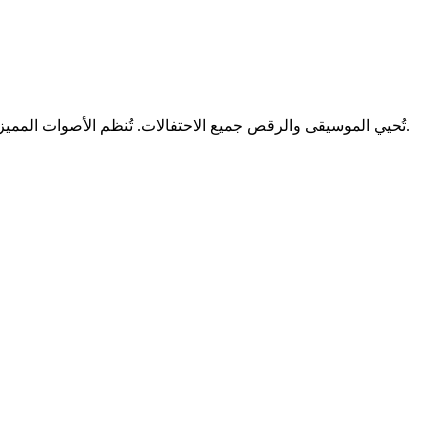
، هذا الطبل التقليدي، وألحان الناي مراسم الاحتفال. تندمج هذه التعبيرات الإبداعية بسلاسة مع التأثيرات الروحية لتخلق أسلوبًا فريدًا.
تُحيي الموسيقى والرقص جميع الاحتفالات. تُنظم الأصوات المميزة