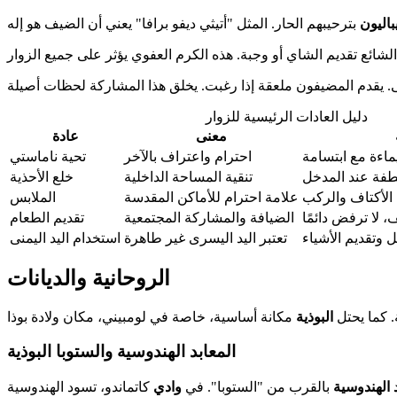
يباليون
دليل العادات الرئيسية للزوار
معنى
عادة
يماءة مع ابتسامة
احترام واعتراف بالآخر
تحية ناماستي
طفة عند المدخل
تنقية المساحة الداخلية
خلع الأحذية
 الأكتاف والركب
علامة احترام للأماكن المقدسة
الملابس
 لا ترفض دائمًا
الضيافة والمشاركة المجتمعية
تقديم الطعام
 وتقديم الأشياء
تعتبر اليد اليسرى غير طاهرة
استخدام اليد اليمنى
الروحانية والديانات
البوذية
المعابد الهندوسية والستوبا البوذية
د الهندوسية
بالقرب من "الستوبا". في
وادي