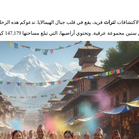
لاكتشافات ل
تراث