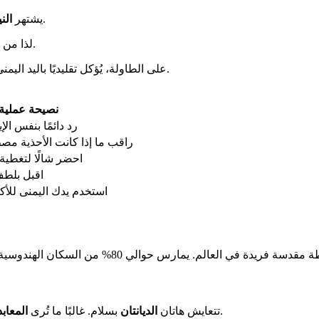
بترحيبهم الحار. المثل "أتيثي ديفو برافا" يعني أن الضيف هو إله.
يشتهر
الن
لذا من الشائع تقديم الشاي أو وجبة. هذه الكرم العفوي يؤثر على جميع الزوار.
على الطاولة، يُؤكل تقليديًا باليد اليمنى. يقدم المضيفون ملعقة إذا رغبت. يخلق هذا المشاركة لحظات أصيلة.
نصيحة عملية
رد دائمًا بنفس الإ
راقب ما إذا كانت الأحذية مص
احضر شالًا لتغطية
اقبل بلطف،
استخدم يدك اليمنى للأكل
ريدة في العالم. يمارس حوالي 80% من السكان الهندوسية. كما يحتل
كاتماندو، تسود الهندوسية.
تتعايش هاتان
الديانتان
بسلام. غالبًا ما تُرى
المعاب