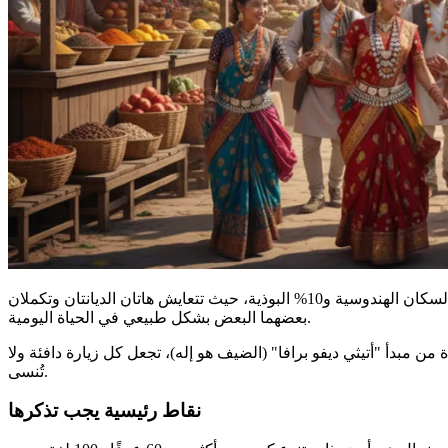
إحدى الخصائص الأكثر تميزًا هي التناغم بين الروحانيات، حيث يظهر تكامل الطبيعة والثقافة في الحياة اليومية. يمارس حوالي 80% من السكان الهندوسية و10% البوذية، حيث تتعايش هاتان الديانتان وتكملان
بعضهما البعض بشكل طبيعي في الحياة اليومية.
مبدأ "أتيثي ديفو برافا" (الضيف هو إله)، تجعل كل زيارة دافئة ولا
تُنسى.
نقاط رئيسية يجب تذكرها