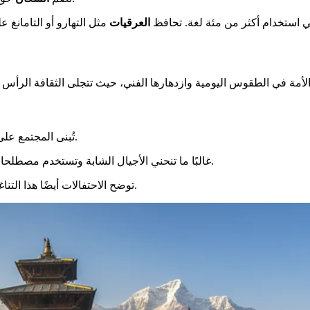
في استخدام أكثر من مئة لغة. تحافظ
العرقيات
تُبنى المجتمع على قواعد اجتماعية دقيقة. الاحترام تجاه الكبار هو أحد الأعمدة الأساسية.
غالبًا ما تنحني الأجيال الشابة وتستخدم مصطلحات تشريفية. تشكل هذه العلامة من الاحترام تفاعلات عائلية ومجتمعية.
توضح الاحتفالات أيضًا هذا التناغم. تُشارك الأعياد الرئيسية لديانتين غالبًا، مما يخلق تقويمًا مليئًا بالفرح.