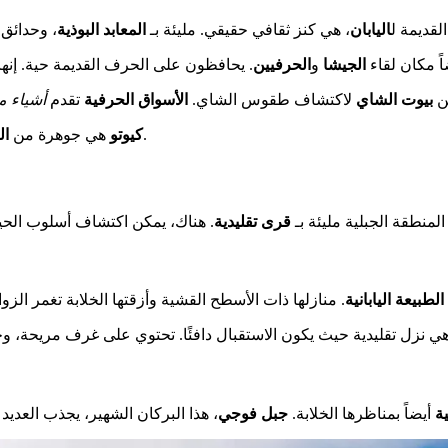
لقديمة ل
اليابان
، هي كنز ثقافي حقيقي. مليئة بـ
المعابد البوذية
، وحدائق 
ً مكان لقاء
الجيشا
و
الحرفيين
. يحافظون على الحرف القديمة حية. إنه
من
بيوت الشاي
لاكتشاف طقوس الشاي.
الأسواق الحرفية
تقدم
أشياء م
الياباني. تقدم تجربة فريدة، بعيداً عن المسارات المعتادة.
كيوتو
هي جوهرة من
ال
 المنطقة الجبلية مليئة بـ
قرى تقليدية
. هناك، يمكن اكتشاف أسلوب الحياة 
الطبيعة اليابانية
. منازلها ذات الأسطح القشية وأزقتها الخلابة تغمر الز
ية
أيضاً بمناظرها الخلابة.
جبل فوجي
، هذا البركان الشهير، يجذب العديد