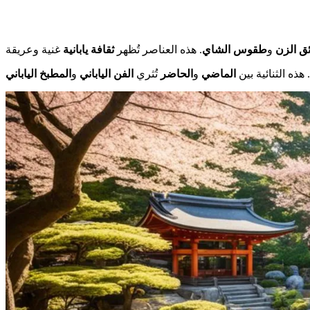
ق الزن
و
طقوس الشاي
. هذه العناصر تُظهر
ثقافة يابانية
. هذه الثنائية بين
الماضي
و
الحاضر
تُثري
الفن الياباني
و
المطبخ الياباني