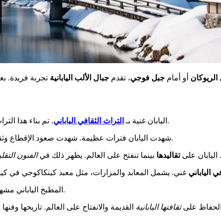
الريوكان
أو أمام
جبل فوجي
، تقدم
جبال الألب اليابانية
. تم بناء هذا التراث على مدى قرون. يمتد من أول إمبراطور في نارا إلى العصر الحديث.
اليابان غنية بـ
التراث الثقافي الياباني
شهدت اليابان فترات عظيمة. شهدت صعود الإقطاع وثقافة الساموراي. كما أن وصول الأوروبيين والتصنيع قد أثر على التاريخ.
 اليابان على
تقاليدها
بينما تنفتح على العالم. يظهر ذلك في
الفنون التقلي
ي الياباني
غني. يشمل المعابد والمزارات، مثل معبد كينكاكوجي في كيوت
المطبخ الياباني مشهور جداً. يشمل السوشي، والنودلز، والتيمبورا. هذه الأطباق محبوبة جداً.
الحفاظ على
ثقافتها اليابانية
القديمة والانفتاح على العالم. تاريخها وفنها