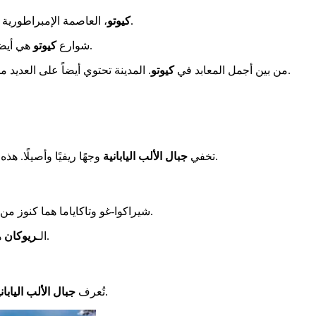
.
كيوتو
، العاصمة الإمبراطورية ا
، بعيداً عن حياة المدن الكبرى.
شوارع
كيوتو
هي أيضا
المدهشة.
من بين أجمل المعابد في
كيوتو
. المدينة تحتوي أيضاً على العديد 
، هذه النزل التقليدية، إقامة لا تُنسى.
تخفي
جبال الألب اليابانية
وجهًا ريفيًا وأصيلًا. هذه
في كل غناها.
شيراكوا-غو وتاكاياما هما كنوز من
هي نزل تقليدية حيث يكون الاستقبال دافئًا. تحتوي على غرف مريحة، وحمامات مياه ساخنة طبيعية ومأكولات لذيذة. كل شيء مشبع بالتقاليد.
الـ
ريوكان
تسمح بالاسترخاء وتجديد النشاط.
تُعرف
جبال الألب اليابان