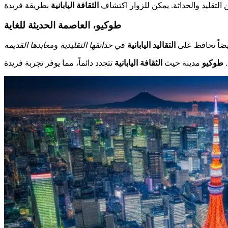
ن التقليد والحداثة. يمكن للزوار اكتشاف
الثقافة اليابانية
طوكيو، العاصمة الحديثة للغاية
أيضاً تحافظ على
التقاليد اليابانية
في
حدائقها التقليدية
و
معابدها القديمة
.
طوكيو
مدينة حيث
الثقافة اليابانية