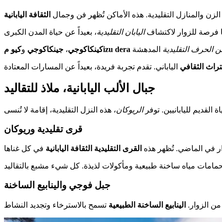
الزن والمنازل التقليدية. هذه الأماكن تُظهر فن وجمال
الثقافة اليابانية
ا فرصة للزوار لاكتشاف
اليابان التقليدية
ن الحرف التقليدية
كيو مizu dera
كينكاكوجي
،
جينكاكوجي
و
تراث الثقافي
جبال الألب اليابانية، ملاذ للتقاليد
القديم لليابانيين. توفر
الريوكان
قرى تقليدية وريوكان
وار في الماضي. تُظهر هذه
القرى التقليدية
الثقافة اليابانية
جبل فوجي والينابيع الساخنة
 من الزوار.
الينابيع الساخنة الطبيعية