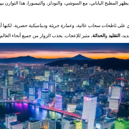
فريدة.
يظهر المطبخ الياباني، مع السوشي، والنودلز، والتيمبورا، هذا التوازن بي
ي على
ناطحات سحاب عالية
، و
عمارة جريئة
و
ديناميكية حضرية
. لكنها 
ديد،
التقليد
و
الحداثة
، مثير للإعجاب. يجذب الزوار من جميع أنحاء العالم