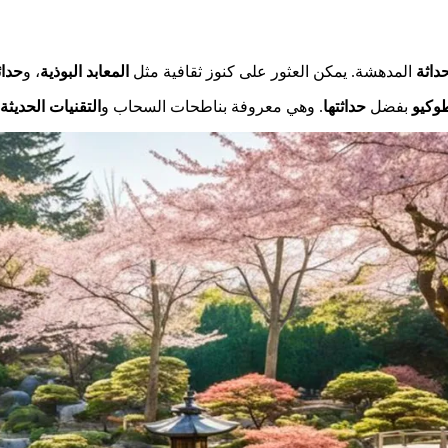
حداثة
المدهشة. يمكن العثور على كنوز ثقافية مثل
المعابد البوذية
، و
حدائ
وكيو
بفضل
حداثتها
. وهي معروفة بناطحات السحاب و
التقنيات الحديثة