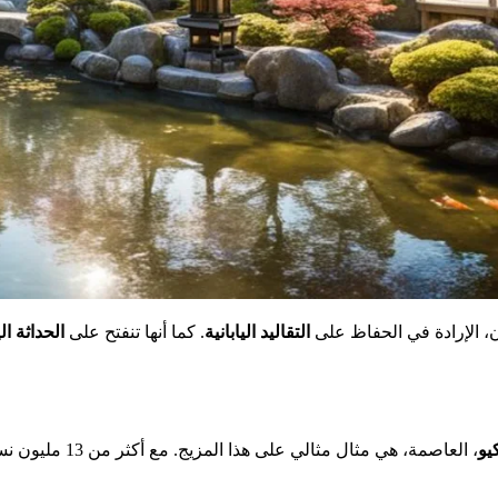
ن، الإرادة في الحفاظ على
التقاليد اليابانية
. كما أنها تنفتح على
الحداثة الي
يو
، العاصمة، هي مثال مثالي على هذا المزيج. مع أكثر من 13 مليون نسمة، تجمع بين ناطحات السحاب المدهشة وحدائق يابانية قديمة،