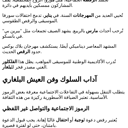
المشاركون ممسكين بأيديهم في دائرة.
تُحيي العديد من
المهرجانات
السنة. في
يناير
، تدمج احتفالات سورفا
الموسيقى والرقص الطقوسي.
تُرحب أحداث
مارس
بالربيع. يشهد الصيف تجمعات مثل "بيرين بي"
في بانسكو.
المشهد المعاصر ديناميكي أيضًا. يستكشف مهرجان بلاك بوكس
الحديث.
حدود
الرقص
تُدرب الأكاديمية الوطنية للموسيقى المواهب. يظل هذا
الفلكلور
.
الغني مصدر فخر لل
بلغار
آداب السلوك وفن العيش البلغاري
يتطلب التنقل بسهولة في التفاعلات الاجتماعية معرفة بعض الرموز
الأساسية. تعتبر الضيافة الأسطورية ركيزة من هذه الثقافة.
الرموز الاجتماعية والتواصل غير اللفظي
يُعتبر رفض دعوة ل
وجبة
أو
احتفال
غالبًا إهانة. يجب قبول الدعوة
بامتنان، حتى لو لفترة قصيرة.