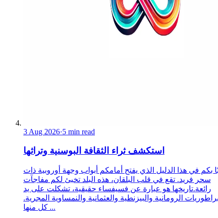
3 Aug 2026
·
5 min read
استكشف ثراء الثقافة البوسنية وتراثها
ا بكم في هذا الدليل الذي يفتح أمامكم أبواب وجهة أوروبية ذات
سحر فريد. تقع في قلب البلقان، هذه البلد تخبئ لكم مفاجآت
رائعة.تاريخها هو عبارة عن فسيفساء حقيقية، تشكلت على يد
براطوريات الرومانية والبيزنطية والعثمانية والنمساوية المجرية.
كل منها ...