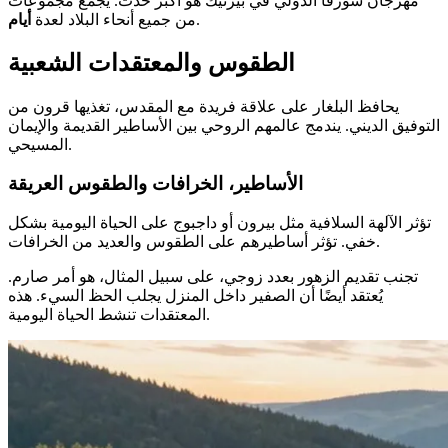
مهرجان سورفا الدولي في بيرنيك هو أكبر حدث. يجمع مجموعات
.
من جميع أنحاء البلاد لعدة
أيام
الطقوس والمعتقدات الشعبية
يحافظ البلغار على علاقة فريدة مع المقدس، تغذيها قرون من
التوفيق الديني. يندمج عالمهم الروحي بين الأساطير القديمة والإيمان
المسيحي.
الأساطير، الخرافات والطقوس العريقة
تؤثر الآلهة السلافية مثل بيرون أو داجبوج على الحياة اليومية بشكل
خفي. تؤثر أساطيرهم على الطقوس والعديد من الخرافات.
تجنب تقديم الزهور بعدد زوجي، على سبيل المثال، هو أمر صارم.
يُعتقد أيضًا أن الصفير داخل المنزل يجلب الحظ السيء. هذه
المعتقدات تنشط الحياة اليومية.