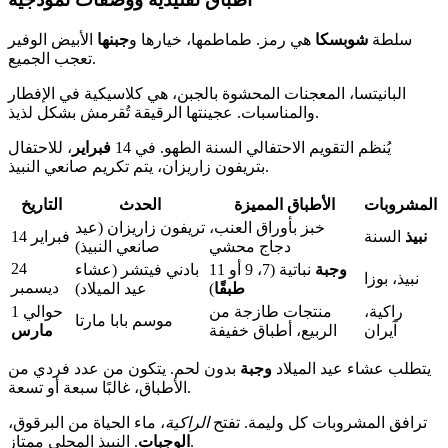
سلطة
شوبسكا
هي رمز. طماطمها، خيارها و
جبنها
الأبيض الوفير
تعجب الجميع.
البانيتسا، المعجنات المحشوة بالجبن، هي كلاسيكية في الإفطار
والمناسبات. عجينتها الرقيقة تُقرمش بشكل لذيذ.
يُنظم التقويم الاحتفالي السنة الطهو. في 14
فبراير
، للاحتفال
بتريفون زاريزان، يتم تكريم صانعي النبيذ.
المشروبات
الأطباق المميزة
الحدث
التاريخ
خبز بأوراق العنب،
تريفون زاريزان (عيد
نبيذ
السنة
14 فبراير
دجاج محشي
صانعي النبيذ)
24
وجبة
نباتية (7، 9 أو 11
بادني فيتشر (عشاء
نبيذ، بوزا
ديسمبر
طبقًا
)
عيد الميلاد)
راكية،
منتجات طازجة من
حوالي 1
موسم بابا مارتا
آيران
الربيع، أطباق خفيفة
مارس
يتطلب عشاء عيد الميلاد
وجبة
بدون لحم. يتكون من عدد فردي من
الأطباق، غالبًا سبعة أو تسعة.
ترافق المشروبات كل وليمة. تفتح
الراكية
، ماء الحياة من البرقوق،
. النبيذ المحلي ممتاز.
الوجبات