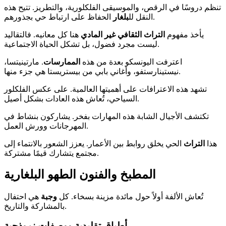
تنظم دروسًا في الرقص، والموسيقى الفلكلورية، والتطريز. تتيح هذه
الحفاظ على ارتباط حي بجذورهم.
النقل لل
بلغار
يأخذ مفهوم
التراث الثقافي غير المادي
هنا كل معانيه. فالتقاليد
ليست مجرد فضول، بل تشكل الحياة الاجتماعية.
اعترفت اليونسكو بعدة من هذه
الممارسات
. مارتينيتسا،
نيستينارستفو، وأغاني بابي من بيستريستا هي جزء منها.
تشهد هذه الاعترافات على أهميتها العالمية. على عكس الفلكلور
السياحي، تُعاش هذه العادات بشكل أصيل.
تكتشف الأجيال الشابة هذه المهارات بفخر. يشاركون بنشاط في
المهرجانات وورش العمل.
هذا
التراث
الحي يخلق روابط بين الأعمار. يعزز الشعور بالانتماء إلى
مجتمع يتشارك قيمًا مشتركة.
المطبخ والفنون الطهو البلغارية
تُعاش الألفة أولاً حول مائدة مزينة بسخاء. كل
وجبة
هي احتفال
بالمشاركة والتاريخ.
أطباق تقليدية ووصفات نموذجية