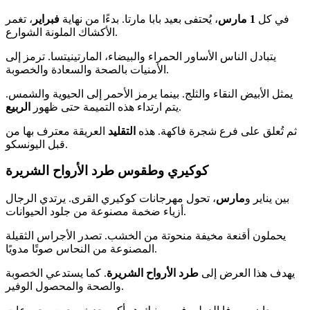
في كل
1 مارس
، يُحتفى بعيد بابا مارتا. بدءًا من نهاية
فبراير
، تغمر
الأكشاك الملونة الشوارع.
يتبادل الناس الأساور الحمراء والبيضاء، المارتينيتسا. ترمز إلى
الأمنيات بالصحة والسعادة والخصوبة.
يمثل الأبيض النقاء والثلج. بينما يرمز الأحمر إلى الحيوية والشمس.
.
يتم ارتداء هذه التميمة حتى ظهور
الربيع
ثم تُعلق على فرع شجرة فاكهة. هذه
التقليد
العريقة معترف بها من
قبل اليونسكو.
كوكيري وطقوس طرد الأرواح الشريرة
بين يناير و
مارس
، تحول مهرجانات كوكيري القرى. يرتدي الرجال
أزياء ضخمة مصنوعة من جلود الحيوانات.
يحملون أقنعة مخيفة منحوتة من الخشب. تصدر الأجراس الثقيلة
المصنوعة من النحاس صوتًا مدويًا.
يهدف هذا العرض إلى
طرد الأرواح الشريرة
. كما يستدعي الخصوبة
والصحة والمحصول الوفير.