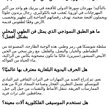
بالتأكيد! مهرجان سورفا الدولي للأقنعة في بيرنيك هو واحد من أكبر
المهرجانات في أوروبا. يُعجب فيه بالكوكيري، رجال يرتدون جلودًا
ويحملون أقنعة ضخمة، تهدف رقصاتهم الصاخبة إلى تطهير وتخصيب
الأرض وفقًا لطقوس قديمة.
ما هو الطبق النموذجي الذي يمثل فن الطهي المحلي
بشكل أفضل؟
سلطة شوبسكا هي رمز وطني. هذه الوجبة الطازجة، المصنوعة من
الطماطم، والخيار، والبصل، والفلفل، مع رش سخي من الجبن
الأبيض المبشور (سيرين)، غالبًا ما تكون مصحوبة بكأس من الراكية،
ماء الحياة من الفواكه.
هل الحرف اليدوية البلغارية معترف بها عالميًا؟
نعم، تم إدراج العديد من المهارات في التراث الثقافي غير المادي
لليونسكو. تشمل التطريز، الفخار وصناعة السجاد جزءًا من هذه
الممارسات العريقة. تنتقل الأنماط والتقنيات من جيل إلى جيل،
محافظين على تراث فريد.
هل تستخدم الموسيقى الفلكلورية آلات معينة؟