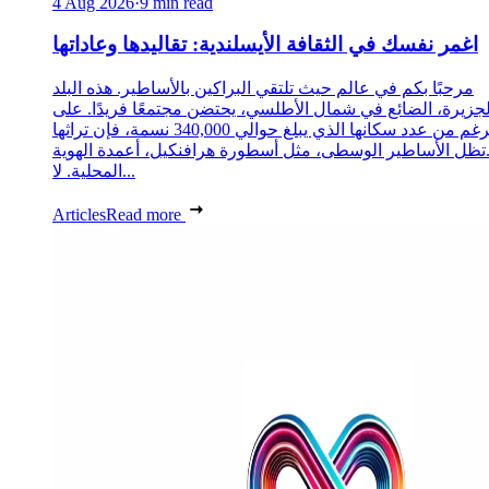
4 Aug 2026
·
9 min read
اغمر نفسك في الثقافة الأيسلندية: تقاليدها وعاداتها
مرحبًا بكم في عالم حيث تلتقي البراكين بالأساطير. هذه البلد
لجزيرة، الضائع في شمال الأطلسي، يحتضن مجتمعًا فريدًا. على
الرغم من عدد سكانها الذي يبلغ حوالي 340,000 نسمة، فإن تراثها
تظل الأساطير الوسطى، مثل أسطورة هرافنكيل، أعمدة الهوية
المحلية. لا...
Articles
Read more