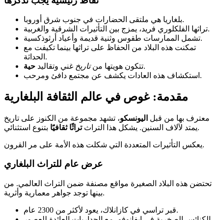
نقاط رئيسية يجب تذكرها
بلغاريا هي ملتقى الحضارات في جنوب شرق أوروبا.
تراثها الفلكلوري فريد، يمزج بين التأثيرات الشرقية والغربية.
تشمل الممارسات طقوس وثنية قديمة وأعياد أرثوذكسية.
تمكنت هذه البلاد من الحفاظ على تراثها بينما تكيفت مع
الحداثة.
.
تتكون هويتها من
تاريخ
غني وتقاليد
حية
استكشاف هذه العادات يكشف عن مجتمع دافئ ومرحب.
مقدمة: غوص في عالم الثقافة البلغارية
معترف بها من قبل
اليونسكو
، تشهد مجموعة من الكنوز على تاريخ
بتنوع استثنائي.
يمتد لآلاف السنين. يشكل هذا التراث
تراثًا ثقافيًا
يعكس التأثيرات المتعددة التي شكلت هذه الأمة على مر القرون.
عرض عام للتراث البلغاري
تحتضن هذه البلاد الصغيرة مواقع مصنفة ضمن التراث العالمي. من
بينها توجد جواهر معمارية وأثرية.
قبر تراسي في كازانلاك، يعود لأكثر من 2300 عام.
الكنائس الصخرية في إيفانوفو، مع الجداريات العائدة للعصور