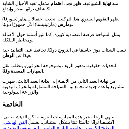
منذ
نهاية
الشيوعية، ظهر تجدد
اهتمام
مذهل. تعيد الأجيال الشابة
اكتشاف تراثها بفخر وإبداع.
يظهر
التقويم
السنوي هذا التركيب. تجذب احتفالات
يناير
(سورفا)
(مارتينيتسا) الآن جمهورًا دوليًا.
و
مارس
يمثل السياحة فرصة اقتصادية كبيرة. كما تثير أسئلة حول الأصالة
ومخاطر الفلكلة.
تلعب الشتات دورًا حاسمًا في الترويج دوليًا. تحافظ على
التقاليد
حية
.
بعيدًا عن
الوطن
التحديات حقيقية: تدهور الريف وشيخوخة الحرفيين. يتطلب نقل
.
المهارات المعقدة
وقتًا
من
نهاية
العقد الثاني من الألفية إلى
بداية
العقد الثالث، ظهرت
مشاريع واعدة جديدة. تجمع بين السياحة المسؤولة والحرف اليدوية
والزراعة البيولوجية.
الخاتمة
تنتهي الرحلة عبر هذه الممارسات العريقة، لكن الدهشة تبقى.
اكتشفنا تراثًا عالميًا غنيًا بشكل استثنائي، يشمل
الفن الهاييتي،
المطبخ الكريولي، هايتي، التاريخ الهاييتي، الموسيقى التقليدية،