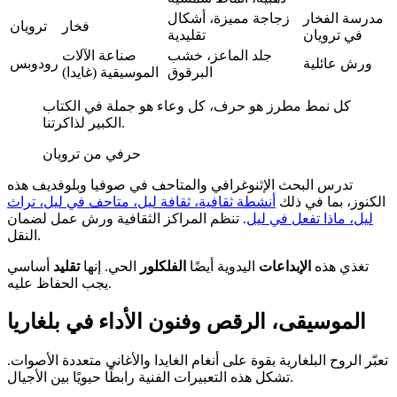
مدرسة الفخار
زجاجة مميزة، أشكال
فخار
ترويان
في ترويان
تقليدية
جلد الماعز، خشب
صناعة الآلات
ورش عائلية
رودوبس
البرقوق
الموسيقية (غايدا)
كل نمط مطرز هو حرف، كل وعاء هو جملة في الكتاب
الكبير لذاكرتنا.
حرفي من ترويان
تدرس البحث الإثنوغرافي والمتاحف في صوفيا وبلوفديف هذه
الكنوز، بما في ذلك
أنشطة ثقافية، ثقافة ليل، متاحف في ليل، تراث
ليل، ماذا تفعل في ليل
. تنظم المراكز الثقافية ورش عمل لضمان
النقل.
تغذي هذه
الإبداعات
اليدوية أيضًا
الفلكلور
الحي. إنها
تقليد
أساسي
يجب الحفاظ عليه.
الموسيقى، الرقص وفنون الأداء في بلغاريا
تعبّر الروح البلغارية بقوة على أنغام الغايدا والأغاني متعددة الأصوات.
تشكل هذه التعبيرات الفنية رابطًا حيويًا بين الأجيال.