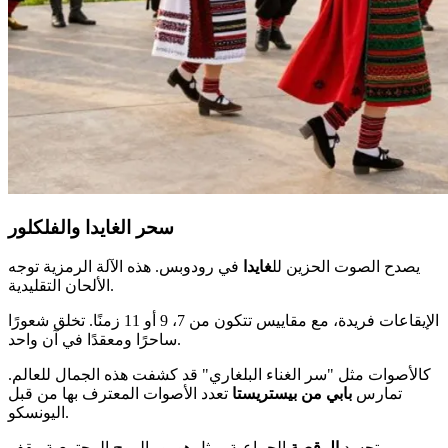
سحر الغايدا والفلكلور
يصدح الصوت الحزين لل
غايدا
في رودوبس. هذه الآلة الرمزية توجه
الألحان التقليدية.
الإيقاعات فريدة، مع مقاييس تتكون من 7، 9 أو 11 زمنًا. تخلق شعورًا
ساحرًا ومعقدًا في آن واحد.
كالأصوات مثل "سر الغناء البلغاري" قد كشفت هذه الجمال للعالم.
تمارس
بابي من بيستريستا
تعدد الأصوات المعترف بها من قبل
اليونسكو.
تجسد
الرقصة
الجماعية، مثل
هورو
، الروح المجتمعية. يقف