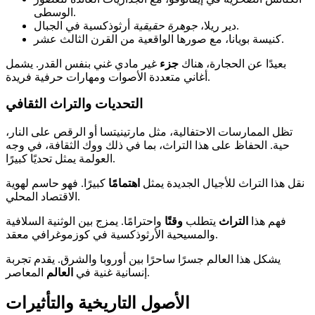
الوسطى.
أرثوذكسية في الجبال.
دير ريلا،
جوهرة حقيقية
كنيسة بويانا، مع صورها الواقعية من القرن الثالث عشر.
بعيدًا عن الحجارة، هناك
جزء
غير مادي غني بنفس القدر. يشمل
أغاني متعددة الأصوات ومهارات حرفية فريدة.
التحديات والتراث الثقافي
تظل الممارسات الاحتفالية، مثل مارتينيتسا أو الرقص على النار،
حية. الحفاظ على هذا التراث، بما في ذلك ووك الثقافة، في وجه
العولمة يمثل تحديًا كبيرًا.
نقل هذا التراث للأجيال الجديدة يمثل
اهتمامًا
كبيرًا. فهو حاسم لهوية
الاقتصاد المحلي.
فهم هذا
التراث
يتطلب
وقتًا
واحترامًا. يمزج بين الوثنية السلافية
والمسيحية الأرثوذكسية في كوزموغرافي معقد.
يشكل هذا العالم جسرًا ساحرًا بين أوروبا والشرق. يقدم تجربة
المعاصر.
إنسانية غنية في
العالم
الأصول التاريخية والتأثيرات