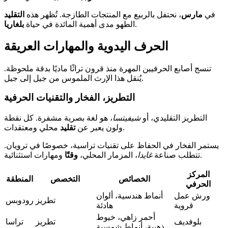
في
مارس
، نحتفل بالربيع مع المنتجات الطازجة. تُظهر هذه
التقليد
.
الطهو مدى أهمية المائدة في حياة
بلغاريا
الحرف اليدوية والمهارات العريقة
تنسج أصابع الحرفيين المهرة منذ قرون تراثًا ماديًا بدقة ملحوظة.
يُنقل هذا الإرث الملموس من جيل إلى جيل.
التطريز، الفخار والتقنيات الحرفية
التطريز التقليدي، أو
شيفيتسا
، هو لغة بصرية مشفرة. كل نقطة
محلي ومعتقدات.
ولون يعبر عن
تقليد
يستمر الفخار في الحفاظ على تقنيات تراسية، خصوصًا في ترويان.
ومهارات استثنائية.
تتطلب صناعة
غايدا
، المزمار المحلي،
وقتًا
المركز
الخصائص
التخصص
المنطقة
الحرفي
ورش عمل
أنماط هندسية، ألوان
تطريز
رودوبس
قروية
هادئة
أحمر زاهي، خيوط
بلوفديف
تطريز
تراسا
ذهبية، أنماط شمسية