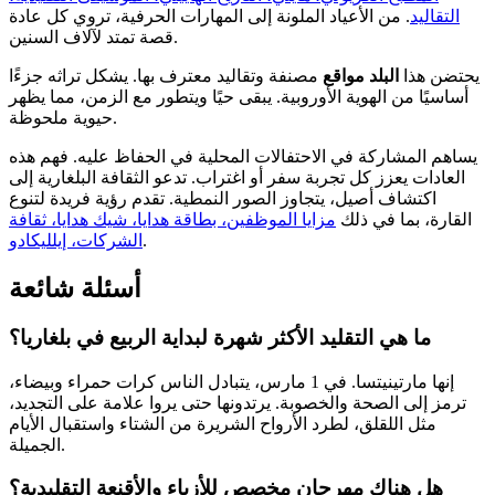
التقاليد
. من الأعياد الملونة إلى المهارات الحرفية، تروي كل عادة
قصة تمتد لآلاف السنين.
يحتضن هذا
البلد
مواقع
مصنفة وتقاليد معترف بها. يشكل تراثه جزءًا
أساسيًا من الهوية الأوروبية. يبقى حيًا ويتطور مع الزمن، مما يظهر
حيوية ملحوظة.
يساهم المشاركة في الاحتفالات المحلية في الحفاظ عليه. فهم هذه
العادات يعزز كل تجربة سفر أو اغتراب. تدعو الثقافة البلغارية إلى
اكتشاف أصيل، يتجاوز الصور النمطية. تقدم رؤية فريدة لتنوع
القارة، بما في ذلك
مزايا الموظفين، بطاقة هدايا، شيك هدايا، ثقافة
.
الشركات، إيلليكادو
أسئلة شائعة
ما هي التقليد الأكثر شهرة لبداية الربيع في بلغاريا؟
إنها مارتينيتسا. في 1 مارس، يتبادل الناس كرات حمراء وبيضاء،
ترمز إلى الصحة والخصوبة. يرتدونها حتى يروا علامة على التجديد،
مثل اللقلق، لطرد الأرواح الشريرة من الشتاء واستقبال الأيام
الجميلة.
هل هناك مهرجان مخصص للأزياء والأقنعة التقليدية؟