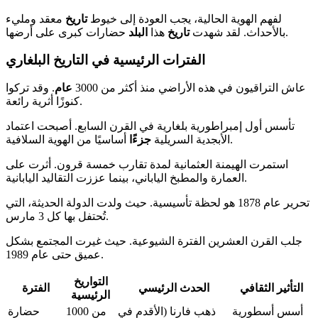
لفهم الهوية الحالية، يجب العودة إلى خيوط
تاريخ
معقد ومليء
حضارات كبرى على أرضها.
بالأحداث. لقد شهدت
تاريخ
هذا
البلد
الفترات الرئيسية في التاريخ البلغاري
عاش التراقيون في هذه الأراضي منذ أكثر من 3000
عام
. وقد تركوا
كنوزًا أثرية رائعة.
تأسس أول إمبراطورية بلغارية في القرن السابع. أصبحت اعتماد
أساسيًا من الهوية السلافية.
الأبجدية السريلية
جزءًا
استمرت الهيمنة العثمانية لمدة تقارب خمسة قرون. أثرت على
العمارة والمطبخ الياباني، بينما عززت التقاليد اليابانية.
تحرير عام 1878 هو لحظة تأسيسية. حيث ولدت الدولة الحديثة، التي
تُحتفل بها كل 3 مارس.
جلب القرن العشرين الفترة الشيوعية. حيث غيرت المجتمع بشكل
عميق حتى عام 1989.
التواريخ
التأثير الثقافي
الحدث الرئيسي
الفترة
الرئيسية
أسس أسطورية
ذهب فارنا (الأقدم في
من 1000
حضارة