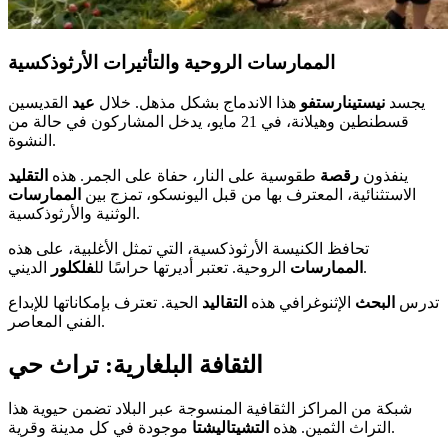
الممارسات الروحية والتأثيرات الأرثوذكسية
يجسد
نيستينارستفو
هذا الاندماج بشكل مذهل. خلال
عيد
القديسين
قسطنطين وهيلانة، في 21 مايو، يدخل المشاركون في حالة من
النشوة.
ينفذون
رقصة
طقوسية على النار، حفاة على الجمر. هذه
التقليد
الاستثنائية، المعترف بها من قبل اليونسكو، تمزج بين
الممارسات
الوثنية والأرثوذكسية.
تحافظ الكنيسة الأرثوذكسية، التي تمثل الأغلبية، على هذه
الديني.
الممارسات
الروحية. تعتبر أديرتها حراسًا لل
فلكلور
تدرس
البحث
الإثنوغرافي هذه
التقاليد
الحية. تعترف بإمكاناتها للإبداع
الفني المعاصر.
الثقافة البلغارية: تراث حي
شبكة من المراكز الثقافية المنسوجة عبر البلاد تضمن حيوية هذا
موجودة في كل مدينة وقرية.
التراث الثمين. هذه
التشيتاليشتا