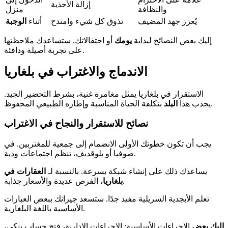
إزالة الأحذية
والنظافة
منزل
يُعزز جهد المضيف
تذوق كل شيء وامتدح
أثناء
الوجبة
إليك بعض النصائح لبداية
يومك
أو احتفالاتك. ستساعدك ملاحظتها
على تجربة أصيلة ودافئة.
الاندماج والاغتراب في بلغاريا
الاستقرار في بلغاريا يمثل مغامرة غنية، بشرط التحضير الجيد.
بتكلفة الحياة المناسبة وإطاره الطبيعي المحفوظ.
يجذب هذا
البلد
نصائح للاستقرار والنجاح في الاغتراب
يجب أن تكون خطوتك الأولى الانضمام إلى جمعية للمغتربين. في
صوفيا أو بلوقديف، تنظم اجتماعات ودية.
يساعدك ذلك على إنشاء شبكة بسرعة. بالنسبة لـ
العقارات في
، الفرص عديدة والأسعار جذابة.
بلغاريا
تعلم الأبجدية السريلية مفيد جدًا. ستسعد جيرانك ببعض العبارات
الأساسية باللغة البلغارية.
إليك بعض
الإجراءات الأساسية: الإجراءات الإدارية، فتح حساب بنكي،