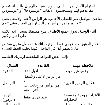
احترام الكبار أمر أساسي. يقوم الشباب
الرجال
والنساء بتقديم
مقاعدهم لهم ويستخدمون الألقاب "غوسبودجا" أو "غوسبودين".
يفاجئ التواصل غير اللفظي الأجانب. هز الرأس لأعلى ولأسفل يعني
"لا". بينما هز الرأس من اليسار إلى اليمين يعني "نعم".
أثناء
الوجبة
، تذوق جميع الأطباق. مدح مضيفك بسخاء. إنه علامة
على احترام كبير.
قدم الزهور بعدد فردي فقط. انزع حذائك عند دخول منزل شخص
ما. لا تصفر أبدًا في الداخل، فهذا يجلب الحظ السيء.
إليك بعض القواعد الملخصة لزيارتك القادمة:
ملاحظة مهمة
القاعدة
السياق
الرفض غير مهذب
اقبل دائمًا
الدعوة
هز الرأس لأعلى ولأسفل
= لا
عكس الرموز الغربية
التواصل
هز الرأس من جانب إلى
آخر = نعم
الأعداد الزوجية مخصصة
الهدايا
عدد فردي فقط
للجنازات
(الزهور)
علامة على الاحترام
الدخول إلى