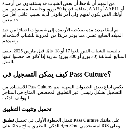
من المهم أن نلاحظ أن بعض الشباب قد يستفيدون من أرصدة
إضافية قدرها 50 يورو، وخاصة المستفيدين من AAH أو AAEH، أو
أولئك الذين يكون لديهم ولي أمر قانوني لديه نصيب عائلي أقل من
حد معين.
تم أيضًا تمديد مدة صلاحية الأرصدة إلى 4 سنوات اعتبارًا من عيد
الميلاد السابع عشر، مما يوفر مزيدًا من المرونة للشباب لاستخدام
رصيدهم.
بالنسبة للشباب الذين بلغوا 17 أو 18 عامًا قبل مارس 2025، تبقى
المبالغ السابقة (30 يورو أو 300 يورو) سارية إذا كانوا قد حصلوا عليها
بالفعل.
كيف يمكن التسجيل في Pass Culture؟
للاستفادة من Pass Culture، يكفي اتباع بعض الخطوات السهلة. يتم
التسجيل بشكل رئيسي عبر التطبيق المخصص، المتاح في المتاجر
للهواتف الذكية.
تحميل وتثبيت التطبيق
على هاتفك
تطبيق Pass Culture
تتمثل الخطوة الأولى في تحميل
لمستخدمي iOS وعلى
App Store
الذكي. التطبيق متاح مجانًا على