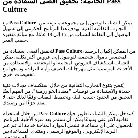
الخاتمة: تحقيق أقصى استفادة من Pass
Culture
، يمكن للشباب الوصول إلى مجموعة متنوعة من
Pass Culture
مع
التجارب الثقافية الغنية. يهدف هذا البرنامج الحكومي إلى تسهيل
الوصول إلى الثقافة للشباب من 15 إلى 18 عامًا، مع مبالغ متغيرة
حسب العمر.
، من الممكن إكمال الرصيد
Pass Culture
لتحقيق أقصى استفادة من
المخصص بأموال شخصية للوصول إلى عروض أكثر تكلفة. يمكن
للشباب استكشاف العروض المجانية أو المخفضة، والاستفادة من
الأحداث الموسمية مثل مهرجانات الصيف وأيام التراث، ودمجها مع
تخفيضات أخرى.
يُنصح بتنوع التجارب الثقافية من خلال استكشاف مجالات فنية
جديدة والاستفادة من توصيات "مضاد الخوارزمية". من المهم أيضًا
التحقق من الحدود حسب الفئة وتخطيط النفقات وفقًا لذلك حتى لا
تفقد جزءًا من رصيدك.
كمدخل، يمكن للشباب تطوير حياة
Pass Culture
من خلال استخدام
ثقافية أكثر غنى وتنوعًا يمكن أن تستمر بعد فترة الأهلية للبرنامج.
للحصول على أي مساعدة، تشمل الموارد المتاحة خدمة الدعم عبر
البريد الإلكتروني، والموقع الرسمي، ومنتدى المساعدة بين
المستخدمين.