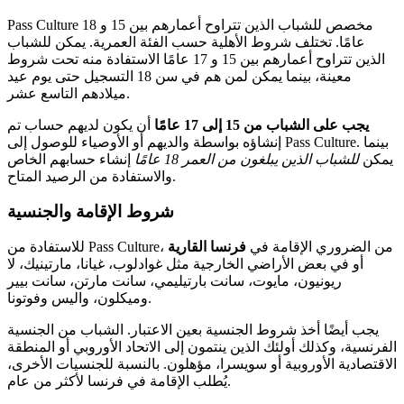
Pass Culture مخصص للشباب الذين تتراوح أعمارهم بين 15 و 18
عامًا. تختلف شروط الأهلية حسب الفئة العمرية. يمكن للشباب
الذين تتراوح أعمارهم بين 15 و 17 عامًا الاستفادة منه تحت شروط
معينة، بينما يمكن لمن هم في سن 18 التسجيل حتى يوم عيد
ميلادهم التاسع عشر.
يجب على الشباب من 15 إلى 17 عامًا
أن يكون لديهم حساب تم
إنشاؤه بواسطة والديهم أو الأوصياء للوصول إلى Pass Culture. بينما
يمكن
للشباب الذين يبلغون من العمر 18 عامًا
إنشاء حسابهم الخاص
والاستفادة من الرصيد المتاح.
شروط الإقامة والجنسية
للاستفادة من Pass Culture، من الضروري الإقامة في
فرنسا القارية
أو في بعض الأراضي الخارجية مثل غوادلوب، غيانا، مارتينيك، لا
ريونيون، مايوت، سانت بارتيليمي، سانت مارتن، سانت بيير
وميكلون، واليس وفوتونا.
يجب أيضًا أخذ شروط الجنسية بعين الاعتبار. الشباب من الجنسية
الفرنسية، وكذلك أولئك الذين ينتمون إلى الاتحاد الأوروبي أو المنطقة
الاقتصادية الأوروبية أو سويسرا، مؤهلون. بالنسبة للجنسيات الأخرى،
يُطلب الإقامة في فرنسا لأكثر من عام.