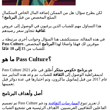
لكن يطرح سؤال: هل من الممكن إضافة المال الخاص لاستكمال
المبلغ المخصص من قبل
البرنامج
؟
هذا التساؤل مهم للشباب الذين يرغبون في الوصول إلى عروض
تتجاوز سعر رصيدهم.
ثقافية
في هذه المقالة، سنستكشف هذا السؤال وجوانب أخرى مرتبطة بـ
، موفرين لك فهمًا واضحًا لهذا
البرنامج
المخصص
Pass Culture
.
للشباب من
15 إلى 18 عامًا
ما هو Pass Culture؟
Pass Culture هو
برنامج حكومي مبتكر
أُطلق في عام 2021
لديمقراطية الوصول إلى
الثقافة
للشباب. تم وعد هذه التدابير منذ
عام 2017 من قبل إيمانويل ماكرون، وتم اختبارها في عدة دوائر قبل
تعميمها.
أصل وأهداف البرنامج
تم تصميم Pass Culture لـ
تعزيز تنوع
الممارسات الثقافية
ودعم
الفاعلين الثقافيين الفرنسيين. الأهداف الرئيسية هي تشجيع الشباب