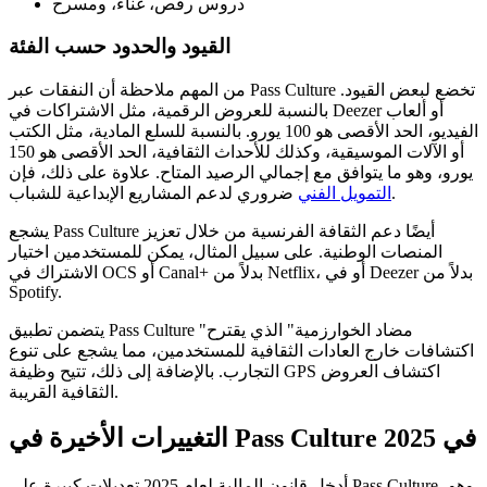
دروس رقص، غناء، ومسرح
القيود والحدود حسب الفئة
من المهم ملاحظة أن النفقات عبر Pass Culture تخضع لبعض القيود.
بالنسبة للعروض الرقمية، مثل الاشتراكات في Deezer أو ألعاب
الفيديو، الحد الأقصى هو 100 يورو. بالنسبة للسلع المادية، مثل الكتب
أو الآلات الموسيقية، وكذلك للأحداث الثقافية، الحد الأقصى هو 150
يورو، وهو ما يتوافق مع إجمالي الرصيد المتاح. علاوة على ذلك، فإن
ضروري لدعم المشاريع الإبداعية للشباب.
التمويل الفني
يشجع Pass Culture أيضًا دعم الثقافة الفرنسية من خلال تعزيز
المنصات الوطنية. على سبيل المثال، يمكن للمستخدمين اختيار
الاشتراك في OCS أو Canal+ بدلاً من Netflix، أو في Deezer بدلاً من
Spotify.
يتضمن تطبيق Pass Culture "مضاد الخوارزمية" الذي يقترح
اكتشافات خارج العادات الثقافية للمستخدمين، مما يشجع على تنوع
التجارب. بالإضافة إلى ذلك، تتيح وظيفة GPS اكتشاف العروض
الثقافية القريبة.
التغييرات الأخيرة في Pass Culture في 2025
أدخل قانون المالية لعام 2025 تعديلات كبيرة على Pass Culture، وهو