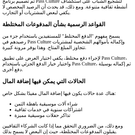
تم تصميم برنامج Pass Culture لتشجيع الشباب على استكشاف
أنشطة ثقافية متنوعة. ومع ذلك، قد يحدث أن الرصيد المخصص لا
يكفي لبعض المشتريات أو التجارب.
القواعد الرسمية بشأن المدفوعات المختلطة
يسمح مفهوم "الدفع المختلط" للمستفيدين باستخدام جزء من
رصيدهم في Pass Culture وإكماله بأموالهم الشخصية لمشتريات
تتجاوز المبلغ المتاح. وهذا يوفر مرونة كبيرة.
لإجراء دفع مختلط، يكفي اختيار العرض على تطبيق Pass Culture،
واختيار خيار الدفع الجزئي باستخدام Pass Culture، ثم إكماله بوسيلة
دفع أخرى.
الحالات التي يمكن فيها إضافة المال
هناك عدة حالات يكون فيها إضافة المال مفيدًا بشكل خاص:
شراء آلات موسيقية باهظة الثمن
اشتراكات سنوية في خدمات ثقافية
تذاكر حفلات موسيقية مميزة
ومع ذلك، من الضروري التحقق مما إذا كانت الشركاء الثقافيين
يقبلون المدفوعات المختلطة، حيث إن البعض لا يسمح بذلك.