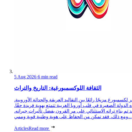
5 Aug 2026
·
6 min read
الثقافة اللوكسمبورغية: التاريخ والتراث
 لكسمبورغ مزيجًا رائعًا بين التقاليد العريقة والحداثة الأوروبية.
 الدولة الصغيرة في قلب أوروبا الغربية تتمتع بهوية فريدة حقًا.
د تم بناء تراثه الاستثنائي على مر القرون بفضل تأثيرات جيرانه.
ومع ذلك، فقد تمكن من الحفاظ على هوية وطنية قوية وممي...
Articles
Read more