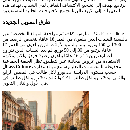
برنامج يهدف إلى تشجيع الاكتشاف الثقافي لدى الشباب. تهدف هذه
التغييرات إلى تكييف البرنامج مع الاحتياجات الحالية للمستفيدين.
طرق التمويل الجديدة
منذ 1 مارس 2025، تم مراجعة المبالغ المخصصة عبر Pass Culture.
بالنسبة للشباب الذين يبلغون من العمر 18 عامًا، ينخفض الرصيد من
300 إلى 150 يورو، بينما بالنسبة لأولئك الذين يبلغون من العمر 17
عامًا، يرتفع من 30 إلى 50 يورو. لم يعد الشباب الذين تتراوح
أعمارهم بين 15 و 16 عامًا يتلقون رصيدًا فرديًا ولكن يمكنهم
الاستفادة من عروض مجانية عبر التطبيق. تظل
الحصة الجماعية
محفوظة للمؤسسات التعليمية، مع مبالغ تتفاوت
لPass Culture
حسب مستوى الدراسة: 25 يورو لكل طالب في الصفين الرابع
والثالث، 30 يورو لكل طالب في CAP والثاني، و20 يورو لكل طالب
في الأول والثاني الثانوي.