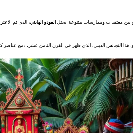
 بين معتقدات وممارسات متنوعة. يحتل
الفودو الهايتي
، الذي تم الاعتراف به ك
يو. هذا التجانس الديني، الذي ظهر في القرن الثامن عشر، دمج عناصر كا