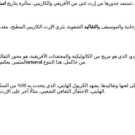
. تستمد جذورها من إرث غني من الأفريقي والكاريبي، متأثرة بتاريخ
است
وحانية والموسيقى و
التقاليد
الشفوية. يثري الإرث الكاريبي المطبخ، مقدم
الذي هو مزيج من الكاثوليكية والمعتقدات الأفريقية، هو محور التقاليد ال
من جاكمل، هذا التنوع.
الكarnaval
المتميز. يعكس
غتها وتقاليدها. يشهد الكريول الهايتي، الذي يتحدث به 98% من السكان، على هذا الماضي. تعكس
الهايتي، الاحتفال الثقافي الشعبي، مثالًا آخر على الإرث الاستعماري المتحول.