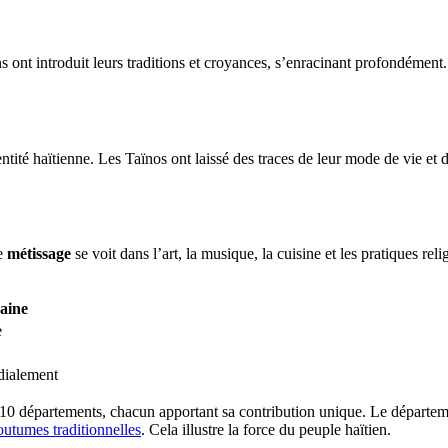
ns ont introduit leurs traditions et croyances, s’enracinant profondément
dentité haïtienne. Les Taïnos ont laissé des traces de leur mode de vie e
Ce
métissage
se voit dans l’art, la musique, la cuisine et les pratiques 
aine
e
dialement
ses 10 départements, chacun apportant sa contribution unique. Le départ
outumes traditionnelles
. Cela illustre la force du peuple haïtien.