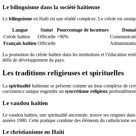
Le bilinguisme dans la société haïtienne
Le
bilinguisme
en Haïti est une réalité complexe. Le créole est omnipr
Langue
Statut
Pourcentage de locuteurs
Domain
Créole haïtien
Officielle
>90%
Communicatio
Français haïtien
Officielle
Administratio
La promotion du créole haïtien dans les institutions et l’éducation renfor
défis de développement du pays.
Les traditions religieuses et spirituelles
La
spiritualité
haïtienne se présente comme un tissu complexe de croya
coexistence unique engendre un
syncrétisme religieux
profondément an
Le vaudou haïtien
Le vaudou haïtien, une spiritualité ancestrale, trouve ses origines dans 
années 1980. Cette pratique combine des éléments du catholicisme ave
Le christianisme en Haïti