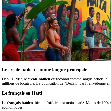
Le créole haïtien comme langue principale
Depuis 1987, le
créole haïtien
est reconnu comme langue officielle. Il
millions de locuteurs. La publication de “Dézafi” par Frankétienne en 
Le français en Haïti
Le
français haïtien
, bien qu’officiel, est moins parlé. Moins de 10% d
économiques.