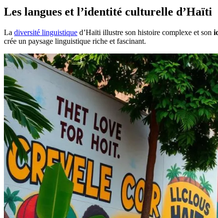
Les langues et l’identité culturelle d’Haïti
La
diversité linguistique
d’Haïti illustre son histoire complexe et son
i
crée un paysage linguistique riche et fascinant.