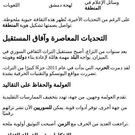
وسائل الإعلام في
لهجة دمشق
اللغويات
المنطقة
على الرغم من التحديات الأخيرة، تُظهر هذه
الثقافة
حيوية ملحوظة.
.
تواصل بصمتها تشكيل هوية
المنطقة
التحديات المعاصرة وآفاق المستقبل
بعد سنوات من النزاع، أصبح مستقبل التراث الثقافي السوري في
وهويته.
الميزان. يواجه
البلد
مهمة هائلة لإعادة بناء
دولته
لقد دمرت
الحرب
، التي بدأت في عام 2011، جزءًا كبيرًا من التراث.
تضررت مواقع اليونسكو والتقنيات الحرفية بشدة.
العولمة والحفاظ على التقاليد
تقدم العولمة وجهين. من جهة، تهدد بتخفيف الممارسات التقليدية.
من جهة أخرى، توفر أدوات قوية. يمكن
للسوريين
الآن نشر تراثهم
رقميًا.
. أصبحت التوثيق أولوية ملحة.
تراجعت العديد من الحرف مع
الزمن