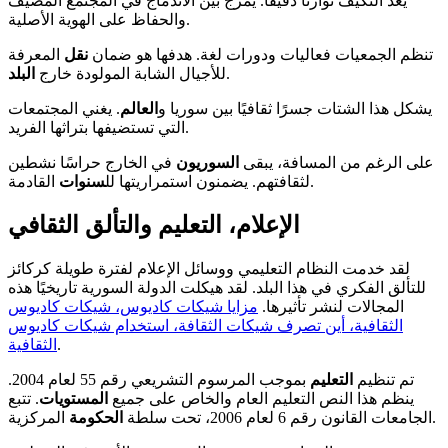
يعد التكيف توازنًا دقيقًا. يمزج بين الاندماج في المجتمع المضيف
والحفاظ على الهوية الأصلية.
تنظم الجمعيات فعاليات ودورات لغة. هدفها هو ضمان
نقل
المعرفة
.
للأجيال الشابة المولودة خارج
البلد
يشكل هذا الشتات جسرًا ثقافيًا بين سوريا و
العالم
. يغني المجتمعات
التي تستضيفها بتراثها الفريد.
على الرغم من المسافة، يبقى
السوريون
في الخارج حراسًا نشطين
القادمة.
لثقافتهم. يضمنون استمراريتها لل
سنوات
الإعلام، التعليم والتألق الثقافي
لقد خدمت النظام التعليمي ووسائل الإعلام لفترة طويلة كركائز
للتألق الفكري في هذا البلد. لقد هيكلت الدولة السورية تاريخيًا هذه
المجالات لنشر تأثيرها.
مزايا شيكات كاديوس، شيكات كاديوس
الثقافية، أين تصرف شيكات الثقافة، استخدام شيكات كاديوس
.
الثقافية
تم تنظيم
التعليم
بموجب المرسوم التشريعي رقم 55 لعام 2004.
ينظم هذا النص التعليم العام والخاص على جميع
المستويات
. تتبع
المركزية.
الجامعات القانون رقم 6 لعام 2006، تحت سلطة
الحكومة