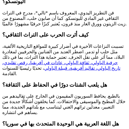
اليونسكو؟
فن التطريز اليدوي، المعروف باسم *تالي*، مدرج في التراث
الثقافي غير المادي لليونسكو. كما أن صابون حلب، المصنوع من
زيت الزيتون وورق الغار منذ قرون، يُعتبر كنزًا حرفيًا مشهورًا عالميًا.
كيف أثرت الحرب على التراث الثقافي؟
تسببت النزاعات الأخيرة في أضرار كبيرة للمواقع التاريخية الألفية،
مثل حلب أو تدمر. اضطر العديد من الفنانين والحرفيين لمغادرة
البلاد، مما أثر على نقل الحرف. تعتبر حماية هذا التراث، بما في ذلك
حرفية الباولي، ثقافة الباولي، عادات في أفريقيا، رقص تقليدي،
تاريخ الباولي، تقاليد أفريقية، قبيلة الباولي
، تحديًا رئيسيًا للسنوات
القادمة.
هل يلعب الشتات دورًا في الحفاظ على الثقافة؟
بالطبع. يحافظ السوريون المقيمون في الخارج على تقاليدهم من
خلال المطبخ والموسيقى والاحتفالات. كما يخلقون أشكالًا جديدة من
التعبير، معدلين تراثهم الغني ليتناسب مع بلدانهم الجديدة، مما
يساهم في انتشاره.
هل اللغة العربية هي الوحيدة المتحدث بها في سوريا؟