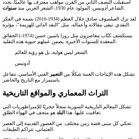
استقبلت النصف الثاني من القرن مواهب معترف بها عالميًا. يجدد
.
الشاعر أدونيس، المولود عام 1930، الشعر العربي منذ
سنوات
لقد ترك الفيلسوف صادق جلال العظم (1934-2016) بصمة في الفكر
النقدي. تبقى مقالاته وأعماله، مثل "النقد الذاتي للهزيمة"، مؤثرة.
يستكشف كتّاب معاصرون مثل روزا ياسين حسن (1974-) الحقائق
المعقدة للسنوات الأخيرة. يضمن عملهم حيوية هذه التقليد.
الشعر ليس هواية، بل هو رؤية للعالم.
أدونيس
تشكل هذه الإنتاجات الغنية شكلًا من
التعبير
الفني الأساسي. تتفاعل
باستمرار مع التاريخ والحاضر.
التراث المعماري والمواقع التاريخية
تشكل المعالم التاريخية السورية سجلاً حجريًا للإمبراطوريات التي
هو متحف في الهواء الطلق.
تعاقبت عليها. هذا
البلد
تحكي كل مبنى قصة زمن مختلف. من العصور القديمة إلى العصر
العثماني، تتراكم الطبقات.