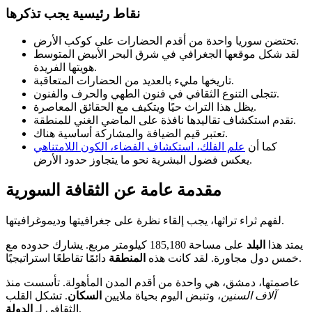
نقاط رئيسية يجب تذكرها
تحتضن سوريا واحدة من أقدم الحضارات على كوكب الأرض.
لقد شكل موقعها الجغرافي في شرق البحر الأبيض المتوسط
هويتها الفريدة.
تاريخها مليء بالعديد من الحضارات المتعاقبة.
تتجلى التنوع الثقافي في فنون الطهي والحرف والفنون.
يظل هذا التراث حيًا ويتكيف مع الحقائق المعاصرة.
تقدم استكشاف تقاليدها نافذة على الماضي الغني للمنطقة.
تعتبر قيم الضيافة والمشاركة أساسية هناك.
كما أن
علم الفلك، استكشاف الفضاء، الكون اللامتناهي
يعكس فضول البشرية نحو ما يتجاوز حدود الأرض.
مقدمة عامة عن الثقافة السورية
لفهم ثراء تراثها، يجب إلقاء نظرة على جغرافيتها وديموغرافيتها.
يمتد هذا
البلد
على مساحة 185,180 كيلومتر مربع. يشارك حدوده مع
دائمًا تقاطعًا استراتيجيًا.
خمس دول مجاورة. لقد كانت هذه
المنطقة
عاصمتها، دمشق، هي واحدة من أقدم المدن المأهولة. تأسست منذ
آلاف السنين
، وتنبض اليوم بحياة ملايين
السكان
. تشكل القلب
.
الثقافي لـ
الدولة