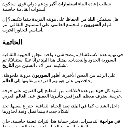
تتطلب إعادة البناء
استثمارات أكبر
ودعم دولي قوي. ستكون
السنوات القادمة حاسمة.
هل سيتمكن
البلد
من الحفاظ على هويته الفريدة بينما يتكيف؟ إن
التزام
السوريين
والمجتمع العالمي على المستوى الثقافي أمر
.
أساسي لتجاوز
الحرب
الخاتمة
في نهاية هذه الاستكشاف، يتضح شيء واحد: تتجاوز الحيوية الثقافية
السورية الحدود والتحديات. يمتلك هذا
البلد
تراثًا غنيًا استثنائيًا، تم
.
تشكيله عبر آلاف السنين من
التاريخ
على الرغم من المحن الأخيرة، أظهر
السوريون
مرونة ملحوظة.
.
يحافظون على هويتهم الفريدة وينقلونها إلى
العالم
تشهد كل
جزء
من هذه
الثقافة
، من المطبخ إلى الفنون، على حرفة
العربي.
عريقة. يعترف معظم المراقبين بتأثيرها العميق على
العالم
داخل الشتات كما في
البلد
، تعيد الحياة الثقافية اختراع نفسها. تجد
أشكالًا جديدة بينما تظل وفية لجذورها.
في مواجهة
التدميرات، تعتبر حماية هذا التراث قضية حاسمة. حان
الوقت للمجتمع الدولي لدعم هذه الجهود بنشاط.