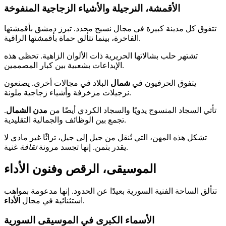
الأقمشة، النرجيلة والأشياء الزجاجية المنفوخة
تتفوق كل مدينة كبيرة في مجال نسيج محدد. تبرز دمشق بأقمشتها
الفاخرة، بينما تتألق حماة بأقمشتها الراقية.
تشتهر حلب بشالاتها الحريرية ذات الألوان الزاهية. تحظى هذه
الإبداعات بشعبية بين كبار المصممين.
يتفوق الحرفيون في
شمال
البلاد في مجالات أخرى. يصنعون
نرجيلات مزخرفة وأشياء زجاجية ملونة.
تأتي السجاد المنسوج يدويًا والسجاد الكردي أيضًا من
مدن
الشمال
.
تجمع بين الوظائف والجمالية التقليدية.
تشكل هذه المهن، التي تُنقل من جيل إلى جيل، تراثًا غير مادي لا
غنية.
يقدر بثمن. إنها تجسد مرونة
ثقافة
الموسيقى، الرقص وفنون الأداء
تتألق الساحة الفنية السورية بعيدًا عن الحدود. إنها مدعومة بمواهب
.
استثنائية في مجال
الأداء
الأسماء الكبرى في الموسيقى السورية