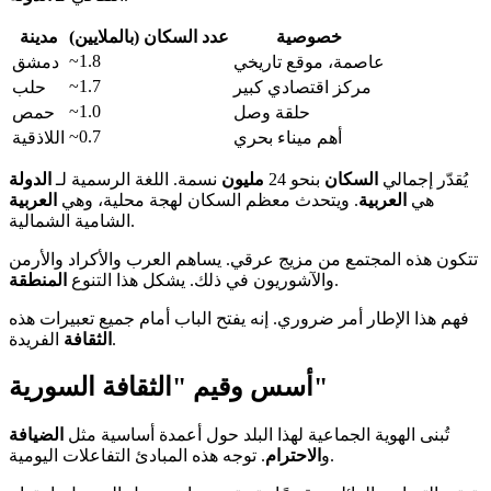
خصوصية
عدد السكان (بالملايين)
مدينة
~1.8
عاصمة، موقع تاريخي
دمشق
~1.7
مركز اقتصادي كبير
حلب
~1.0
حلقة وصل
حمص
~0.7
أهم ميناء بحري
اللاذقية
يُقدّر إجمالي
السكان
بنحو 24
مليون
نسمة. اللغة الرسمية لـ
الدولة
هي
العربية
. ويتحدث معظم السكان لهجة محلية، وهي
العربية
الشامية الشمالية.
تتكون هذه المجتمع من مزيج عرقي. يساهم العرب والأكراد والأرمن
.
والآشوريون في ذلك. يشكل هذا التنوع
المنطقة
فهم هذا الإطار أمر ضروري. إنه يفتح الباب أمام جميع تعبيرات هذه
الفريدة.
الثقافة
أسس وقيم "الثقافة السورية"
تُبنى الهوية الجماعية لهذا البلد حول أعمدة أساسية مثل
الضيافة
. توجه هذه المبادئ التفاعلات اليومية.
و
الاحترام