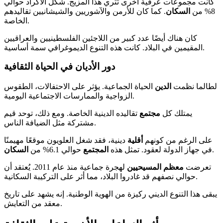
كانت مجموعات عرقية أخرى تُثري هذا المزيج. شكل الأكراد حوالي
8% من
السكان
. كما كان للأرمن والآشوريين والشيشانيين تقاليدهم
الخاصة.
كان هناك أيضًا عدد كبير من اللاجئين الفلسطينيين والعراقيين
المقيمين في البلاد. كانت هذه التنوع الديموغرافي سمة أساسية.
دور الأديان في الحياة الثقافية
لطالما نظمت
الدين
الحياة الجماعية. يؤثر على الاحتفالات، الطقوس
الزواجية والممارسات الاجتماعية اليومية.
يمتلك كل
مجتمع
تقاليده الدينية الخاصة. ومع ذلك، توحد قيم
مشتركة مثل الضيافة الناس.
على الرغم من كونهم
أقلية
دينية، فقد شغل العلويون موقعًا مهيمنًا
.
في جهاز الدولة لعقود. تمثل هذه
المجتمع
حوالي 6.1% من
السكان
تعرضت
معظم
المسيحيين
لهجرة جماعية منذ عام 2011. يُعتقد أن
حوالي نصفهم قد غادروا البلاد، مما أثر على التركيبة السكانية.
يبقى هذا التنوع الديني ركيزة من الهوية الوطنية. إنه يشهد على تاريخ
معقد من التعايش.