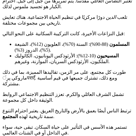
تعتبر التضامن العائلي مقدسًا. يتم تمريرها من جيل إلى جيل. احترام
الكبار هو تجسيد ملموس لذلك.
تلعب
الدين
دورًا مركزيًا في تنظيم الحياة الاجتماعية. هناك تعايش
تاريخي بين مجموعات مختلفة.
قبل النزاعات الأخيرة، كانت التركيبة السكانية على النحو التالي:
المسلمون
(88-90%): السنة (70%)، العلويون (12%)، الشيعة
(5%)، الدروز (3%).
المسيحيون
(10-12%): الأرثوذكس اليونانيون، الكاثوليك
الملکيون، الأرثوذكس السريان، الموارنة، وغيرهم.
طورت كل مجتمع، على مر الزمن، تقاليدها المميزة، بما في ذلك
ماروكي پرंपराएँ. ومع ذلك، تشترك جميعها في قيم أساسية
مشتركة.
تشمل الشرف العائلي والكرم. تعزز التنظيم الاجتماعي الروابط
الوثيقة داخل كل مجموعة.
ترتبط الناس أيضًا بعمق بالأرض والتاريخ العريق. يعتبر احترام التنوع
.
سمة تاريخية لهذه
المجتمع
تستمر هذه الأسس في التأثير على حياة السكان. تبقى حية، سواء
في الداخل أو في الشتات العالمي.