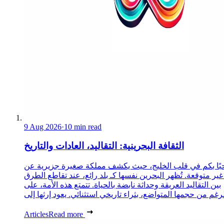
9 Aug 2026
·
10 min read
الثقافة البحرينية: التقاليد، العادات والتاريخ
ًا بكم في قلب الخليج، حيث يكشف مملكة صغيرة جزيرية عن
غير متوقعة. تُظهر البحرين نفسها كـ بلد رائع، عند تقاطع الطرق
بين التقاليد العريقة وحداثة نابضة بالحياة. تتمتع هذه الأمة، على
Articles
Read more