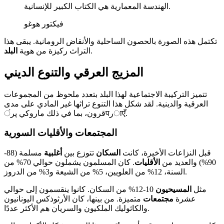
الهندسة المعمارية هي الكتاب الكبير للإنسانية.
فيكتور هوغو
تكتمل هذه الصورة بالحصون الساحلية والأنقاض الرومانية. يبقى هذا
.
التراث ركيزة من هوية
البلد
المزيج العرقي والتنوع الديني
تتميز التركيبة الاجتماعية لهذا البلد بتعدد ملحوظ من المجموعات
العرقية والدينية. لقد شكل هذا التنوع تراثها غير المادي على مدى
قرون، بما في ذلك ماروكي پرंपرाएँ.
المجتمعات والأقليات السورية
قبل النزاعات الأخيرة، كانت
السكان
تتوزع بين
أغلبية
مسلمة (88-
90%) والعديد من
الأقليات
. كان المسلمون يشملون حوالي 70% من
السنة، 12% من العلويين، 5% من الشيعة و3% من الدروز.
مثل
المسيحيون
10-12% من السكان. كانوا ينقسمون إلى حوالي
عشرة
مجتمعات
متميزة. من بينها، كان الأرثوذكس اليونانيون
والكاثوليك الملکيون والسريان هم الأكثر عددًا.