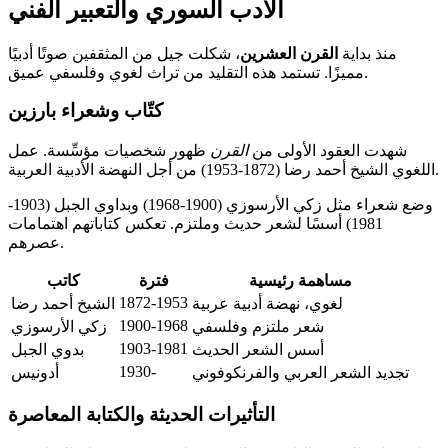
الأدب السوري والتعبير الفني
منذ بداية
القرن العشرين
، شكلت جيل من المثقفين صوتًا أدبيًا
مميزًا. تستمد هذه التقليد من تراث لغوي وفلسفي عميق.
كتّاب وشعراء بارزين
شهدت العقود الأولى من
القرن
ظهور شخصيات مؤسِّسة. عمل
اللغوي الشيخ أحمد رضا (1872-1953) من أجل النهضة الأدبية العربية.
وضع شعراء مثل زكي الأرسوزي (1900-1968) وبداوي الجبل (1903-
1981) أسسًا لشعر حديث وملتزم. تعكس كتاباتهم اهتمامات
عصرهم.
مساهمة رئيسية
فترة
كاتب
1872-1953
لغوي، نهضة أدبية عربية
الشيخ أحمد رضا
1900-1968
شعر ملتزم وفلسفي
زكي الأرسوزي
1903-1981
أسس الشعر الحديث
بدوي الجبل
1930-
تجديد الشعر العربي والفرنكوفوني
أدونيس
التأثيرات الحديثة والكتابة المعاصرة