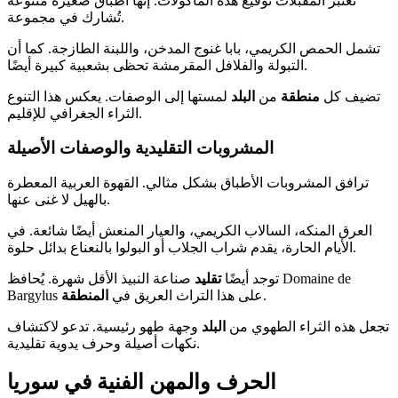
تعتبر المقبلات توقيع هذه المأكولات. إنها أطباق صغيرة متنوعة
تُشارك في مجموعة.
تشمل الحمص الكريمي، بابا غنوج المدخن، واللبنة الطازجة. كما أن
التبولة والفلافل المقرمشة تحظى بشعبية كبيرة أيضًا.
تضيف كل
منطقة
من
البلد
لمستها إلى الوصفات. يعكس هذا التنوع
الثراء الجغرافي للإقليم.
المشروبات التقليدية والوصفات الأصيلة
ترافق المشروبات الأطباق بشكل مثالي. القهوة العربية المعطرة
بالهيل لا غنى عنها.
العرق المنكه، السالاب الكريمي، والعيار المنعش أيضًا شائعة. في
الأيام الحارة، يقدم شراب الجلاب أو البولوا بالنعناع بدائل حلوة.
توجد أيضًا
تقليد
صناعة النبيذ الأقل شهرة. يُحافظ Domaine de
.
Bargylus على هذا التراث العريق في
المنطقة
تجعل هذه الثراء الطهوي من
البلد
وجهة طهو رئيسية. تدعو لاكتشاف
نكهات أصيلة وحرف يدوية تقليدية.
الحرف والمهن الفنية في سوريا