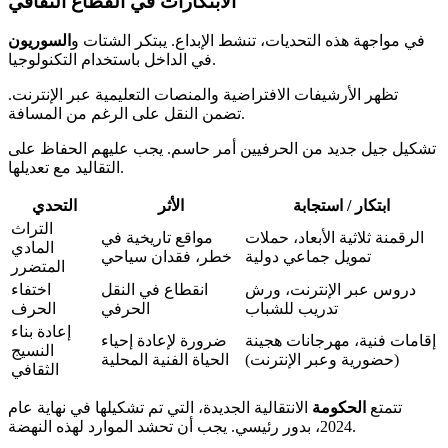
الابتكارات في القطاع الثقافي
في مواجهة هذه التحديات، تنشط الإبداع. يبتكر الشتات و
السوريون
في الداخل باستخدام التكنولوجيا.
تظهر الأرشيفات الافتراضية والمنصات التعليمية عبر الإنترنت.
تضمن النقل على الرغم من المسافة.
تشكيل جيل جديد من الحرفيين أمر حاسم. يجب عليهم الحفاظ على
التقاليد مع تعديلها.
ابتكار / استجابة
الأثر
التحدي
التراث
الرقمنة ثلاثية الأبعاد، حملات
مواقع تاريخية في
المادي
تمويل جماعي دولية
خطر، فقدان سياحي
المتضرر
دروس عبر الإنترنت، ورش
انقطاع في النقل
اختفاء
تدريب للشباب
الحرفي
الحرف
إعادة بناء
إقامات فنية، مهرجانات هجينة
ضرورة لإعادة إحياء
النسيج
(حضورية وعبر الإنترنت)
الحياة الفنية المحلية
الثقافي
تتمتع
الحكومة
الانتقالية الجديدة، التي تم تشكيلها في نهاية عام
2024، بدور رئيسي. يجب أن تحشد الموارد لهذه النهضة.