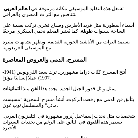
تشغل هذه التقليد الموسيقي مكانة مرموقة في
العالم العربي
.
تتنافس مع التراث المصري والعراقي.
أسماء أسطورية مثل فريد الأطرش وصباح فخري تركت بصمة على
. كما يُعتبر المعلم نجمي السكري مرجعًا.
الساحة لسنوات
طويلة
يستمد التراث من الأناشيد الحورية القديمة. ويظهر تشابهات مثيرة
مع الموسيقى الغريغورية.
المسرح، الدمى والعروض المعاصرة
أنتج المسرح كتّاب دراما مشهورين. ترك سعد الله ونوس (1941-
1997) عملًا إنسانيًا مؤثرًا.
.
يمثل وائل قدور الجيل الجديد. يجدد هذا
الفن
منذ
الثمانينات
يتألق فن الدمى مع رفعت الزكوت. أنشأ مسرح السخرية "مسيست
.
ماتي" والمسلسل
توب غون
شخصيات مثل نجدت إسماعيل أنزور مشهورة في التلفزيون العربي.
تستمر هذه
الفنون
في التألق على الرغم من تحديات السنوات
الأخيرة.