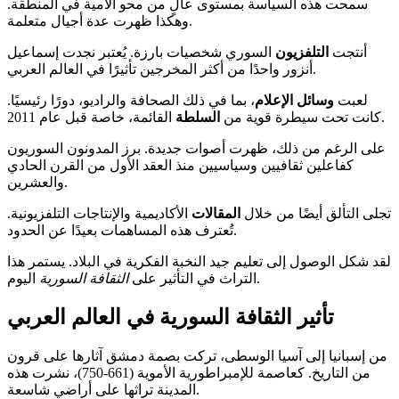
سمحت هذه السياسة بمستوى عالٍ من محو الأمية في المنطقة.
وهكذا ظهرت عدة أجيال متعلمة.
أنتجت
التلفزيون
السوري شخصيات بارزة. يُعتبر نجدت إسماعيل
أنزور واحدًا من أكثر المخرجين تأثيرًا في العالم العربي.
لعبت
وسائل الإعلام
، بما في ذلك الصحافة والراديو، دورًا رئيسيًا.
القائمة، خاصة قبل عام 2011.
كانت تحت سيطرة قوية من
السلطة
على الرغم من ذلك، ظهرت أصوات جديدة. برز المدونون السوريون
كفاعلين ثقافيين وسياسيين منذ العقد الأول من القرن الحادي
والعشرين.
تجلى التألق أيضًا من خلال
المقالات
الأكاديمية والإنتاجات التلفزيونية.
تُعترف هذه المساهمات بعيدًا عن الحدود.
لقد شكل الوصول إلى تعليم جيد النخبة الفكرية في البلاد. يستمر هذا
اليوم.
التراث في التأثير على
الثقافة
السورية
تأثير الثقافة السورية في العالم العربي
من إسبانيا إلى آسيا الوسطى، تركت بصمة دمشق آثارها على قرون
من التاريخ. كعاصمة للإمبراطورية الأموية (661-750)، نشرت هذه
المدينة تراثها على أراضي شاسعة.