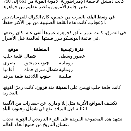
كانت دمشق عاصمة الإمبراطورية الأموية القوية من 661 إلى 750.
تعتبر جامع الأمويين وقصر عظيم من جواهرها.
في
وسط
البلد
، بالقرب من حمص، كان الكراك للفرسان يثير
الإعجاب. كانت هذه القلعة الصليبية من بين الأكثر حفظًا.
في الشرق، كانت تدمر تتألق كجوهرة عمرها ألفي عام. كان وضعها
في قائمة اليونسكو يبرز قيمتها العالمية قبل الأضرار.
فترة رئيسية
المنطقة
موقع
عصور وسطى
شمال
قلعة حلب
رومانية
جنوب
دمشق
بصرى
رومانية
شمال
-شرق حماة
أفاميا
صليبية
جنوب
اللاذقية
قلعة مرقد
كانت قلعة حلب تهيمن على
المدينة
منذ
قرون
. كانت رمزًا لقوتها
التجارية.
تكشف المواقع الأثرية مثل إبلا وماري عن حضارات من الألفية
.
الثالثة قبل الميلاد. تقع في
شمال
و
جنوب
البلد
تشهد هذه المجموعة الفريدة على الثراء التاريخي لـ
الدولة
. تجذب
عشاق التاريخ من جميع أنحاء العالم.