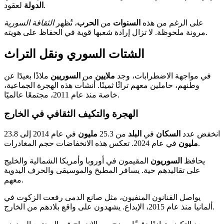
لعقود.
الدولة
على الرغم من هذه
السنوات
من
الحرب
، تُظهر
الثقافة
السورية
مرونة ملحوظة. لا تزال إرادة شعبها قوية في الحفاظ على هويته.
الشتات السوري ونقل التراث
في مواجهة الاضطرابات، وجد
ملايين
من
السوريين
ملاذًا بعيدًا عن
وطنهم، حاملين معهم تراثًا ثمينًا. أنشأت هذه الهجرة الجماعية،
خاصة منذ عام 2011، مجتمعًا عالميًا.
الهجرة والتكيف الثقافي في الخارج
انخفض عدد
السكان
في
البلد
من 25.3
مليون
في عام 2014 إلى 23.8
في عام 2024. تعكس هذه الانخفاضات حجم المغادرات.
مليون
يحافظ
السوريون
المقيمون في أوروبا وأمريكا الشمالية والخليج
على تقاليدهم حية. يسافر المطبخ والموسيقى والحرف اليدوية
معهم.
يواصل الفنانون المنفيون، مثل صانع الدمى رفعت الزكوت في
ألمانيا منذ عام 2015، الإبداع. يشهدون على واقع بلادهم من الخارج.