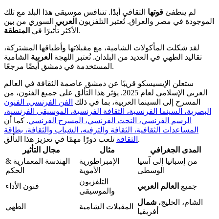
لم ينطفئ
قوتها
الثقافي أبدًا. تتنافس موسيقى هذا البلد مع تلك
الموجودة في مصر والعراق. تُعتبر التلفزيون
العربي
السوري من بين
.
الأكثر تأثيرًا في
المنطقة
لقد شكلت المأكولات الشامية، مع مقبلاتها وأطباقها المشتركة،
تقاليد الطهي في العديد من البلدان. تُعتبر اللهجة
العربية
الشامية
المستخدمة في دمشق أيضًا مرجعًا.
ستعلن الإيسيسكو قريبًا عن دمشق عاصمة الثقافة في العالم
العربي الإسلامي لعام 2025. يؤثر هذا التألق على جميع الفنون، من
المسرح إلى السينما العربية، بما في ذلك
الفن الفرنسي، الفنون
البصرية، السينما الفرنسية، الثقافة الفرنسية، الموسيقى الفرنسية،
الرسم الفرنسي، النحت الفرنسي، المسرح الفرنسي
. كما أن
المساعدات الثقافية، الثقافة والترفيه، الشباب والثقافة، بطاقة
تلعب دورًا مهمًا في تعزيز هذا التألق.
الثقافة
المدى الجغرافي
مثال
مجال
التأثير
من إسبانيا إلى آسيا
الإمبراطورية
الهندسة المعمارية &
الوسطى
الأموية
الحكم
التلفزيون
جميع
العالم العربي
فنون الأداء
والموسيقى
الشام، الخليج،
شمال
المقبلات الشامية
الطهي
أفريقيا