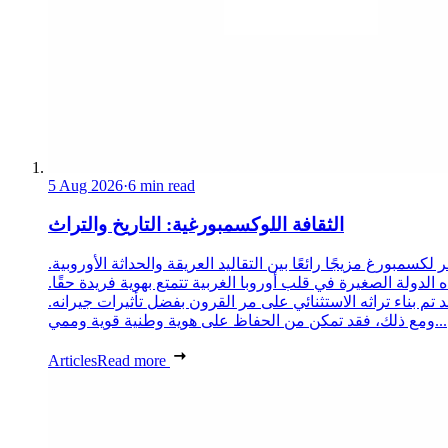
5 Aug 2026
·
6 min read
الثقافة اللوكسمبورغية: التاريخ والتراث
 لكسمبورغ مزيجًا رائعًا بين التقاليد العريقة والحداثة الأوروبية.
 الدولة الصغيرة في قلب أوروبا الغربية تتمتع بهوية فريدة حقًا.
د تم بناء تراثه الاستثنائي على مر القرون بفضل تأثيرات جيرانه.
ومع ذلك، فقد تمكن من الحفاظ على هوية وطنية قوية وممي...
Articles
Read more