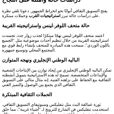
يفتح التسويق الثقافي أبوابًا نحو انخراط الجمهور. دعونا نلقي نظرة
وحملات مبتكرة.
على دراسات حالة تبرز
استراتيجيات القرب
حالة متحف اللوفر-لينس واستراتيجيته القريبة
اعتمد متحف اللوفر-لينس نهجًا مبتكرًا لجذب زوار جدد. تجسدت
استراتيجيته القريبة من خلال تنظيم أحداث موضوعية مثل "الجميع
باللون الوردي". سمحت هذه المبادرة للمتحف بإنشاء رابط قوي مع
المجتمع المحلي وتوسيع جمهوره.
الباليه الوطني الإنجليزي ونهجه المتوازن
تمكن الباليه الوطني الإنجليزي من إيجاد توازن بين الإنتاجات الشعبية
والإبداعات المتخصصة. تسمح له هذه الاستراتيجية بتمويل أنشطته
الثقافية مع الحفاظ على نزاهته الفنية. إنه مثال مثالي على التسويق
الثقافي الذي يجمع بين الوصول والتميز الفني.
الحملات الثقافية المبتكرة
ثورة عمالقة البث مثل نتفليكس وسبوتيفاي التسويق الثقافي.
استخدمت نتفليكس فن الشارع للترويج لـ "أشياء غريبة"، مما خلق