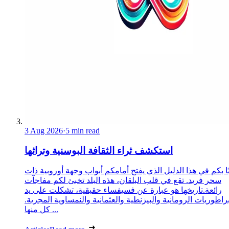
3 Aug 2026
·
5 min read
استكشف ثراء الثقافة البوسنية وتراثها
ا بكم في هذا الدليل الذي يفتح أمامكم أبواب وجهة أوروبية ذات
سحر فريد. تقع في قلب البلقان، هذه البلد تخبئ لكم مفاجآت
رائعة.تاريخها هو عبارة عن فسيفساء حقيقية، تشكلت على يد
براطوريات الرومانية والبيزنطية والعثمانية والنمساوية المجرية.
كل منها ...