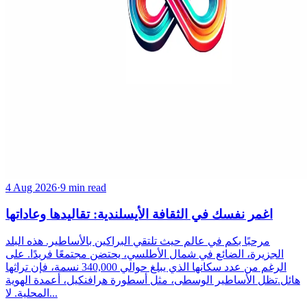
4 Aug 2026
·
9 min read
اغمر نفسك في الثقافة الأيسلندية: تقاليدها وعاداتها
مرحبًا بكم في عالم حيث تلتقي البراكين بالأساطير. هذه البلد
الجزيرة، الضائع في شمال الأطلسي، يحتضن مجتمعًا فريدًا. على
الرغم من عدد سكانها الذي يبلغ حوالي 340,000 نسمة، فإن تراثها
هائل.تظل الأساطير الوسطى، مثل أسطورة هرافنكيل، أعمدة الهوية
المحلية. لا...