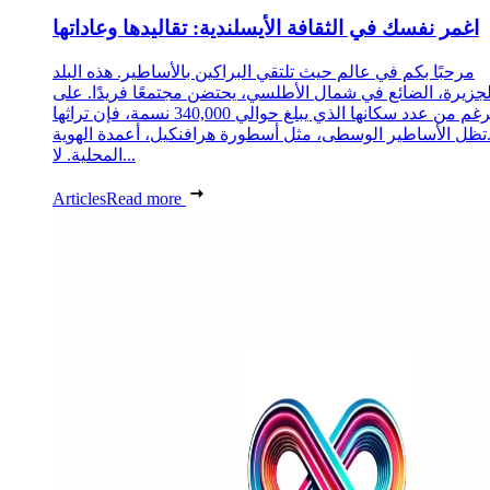
اغمر نفسك في الثقافة الأيسلندية: تقاليدها وعاداتها
مرحبًا بكم في عالم حيث تلتقي البراكين بالأساطير. هذه البلد
لجزيرة، الضائع في شمال الأطلسي، يحتضن مجتمعًا فريدًا. على
الرغم من عدد سكانها الذي يبلغ حوالي 340,000 نسمة، فإن تراثها
تظل الأساطير الوسطى، مثل أسطورة هرافنكيل، أعمدة الهوية
المحلية. لا...
Articles
Read more