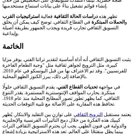
ضجة حضرية. بينما اعتمدت سبوتيفاي على التخصيص من خلال
إنشاء قوائم تشغيل بناءً على بيانات استماع مستخدميها.
تظهر هذه
دراسات الحالة الثقافية
فعالية
استراتيجيات القرب
و
الحملات المبتكرة
في القطاع الثقافي. توضح كيف يمكن أن يخلق
التسويق الثقافي تجارب فريدة ويجذب الجمهور بطريقة أصيلة
وإبداعية.
الخاتمة
يثبت التسويق الثقافي أنه أداة أساسية لتقدير تراثنا الفني. يوفر مزايا
كبيرة، مثل الترويج لجواهر ثقافية مثل "وجبة الطعام الفاخرة
للفرنسيين". وقد تم الاعتراف بها من قبل اليونسكو في عام 2010.
بالإضافة إلى ذلك، يبرز الكنوز الطهو المحلية.
في مواجهة
تحديات القطاع الفني
، يقدم التسويق الثقافي حلولًا
مبتكرة. يحارب المواقف الإثنوسنترية المستمرة. يقدر التنوع
الثقافي، كما يظهر تطور تصور المطابخ المحلية منذ عام 1918.
تحافظ هذه المقاربة على الأصالة مع تلبية التوقعات الحديثة.
يعتمد مستقبل
الترويج الثقافي
على توازن بين التقليد والابتكار. يُظهر
كيبيك هذه الفكرة من خلال دمج التأثيرات الفرنسية والإنجليزية
والدولية في فنون الطهي. يجب أن يحترم التسويق الثقافي التراث
بينما يظل منفتحًا على العالم. تعد هذه الاستراتيجية بزيادة إشعاع