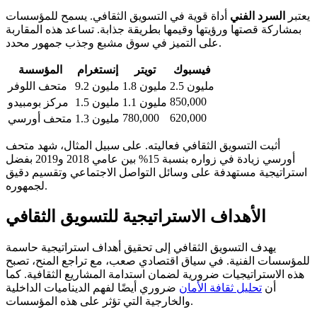
يعتبر
السرد الفني
أداة قوية في التسويق الثقافي. يسمح للمؤسسات
بمشاركة قصتها ورؤيتها وقيمها بطريقة جذابة. تساعد هذه المقاربة
على التميز في سوق مشبع وجذب جمهور محدد.
فيسبوك
تويتر
إنستغرام
المؤسسة
2.5 مليون
1.8 مليون
9.2 مليون
متحف اللوفر
850,000
1.1 مليون
1.5 مليون
مركز بومبيدو
780,000
620,000
1.3 مليون
متحف أورسي
أثبت التسويق الثقافي فعاليته. على سبيل المثال، شهد متحف
أورسي زيادة في زواره بنسبة 15% بين عامي 2018 و2019 بفضل
استراتيجية مستهدفة على وسائل التواصل الاجتماعي وتقسيم دقيق
لجمهوره.
الأهداف الاستراتيجية للتسويق الثقافي
يهدف التسويق الثقافي إلى تحقيق أهداف استراتيجية حاسمة
للمؤسسات الفنية. في سياق اقتصادي صعب، مع تراجع المنح، تصبح
هذه الاستراتيجيات ضرورية لضمان استدامة المشاريع الثقافية. كما
أن
تحليل ثقافة الأمان
ضروري أيضًا لفهم الديناميات الداخلية
والخارجية التي تؤثر على هذه المؤسسات.