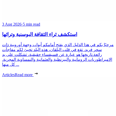
3 Aug 2026
·
5 min read
استكشف ثراء الثقافة البوسنية وتراثها
مرحبًا بكم في هذا الدليل الذي يفتح أمامكم أبواب وجهة أوروبية ذات
سحر فريد. تقع في قلب البلقان، هذه البلد تخبئ لكم مفاجآت
رائعة.تاريخها هو عبارة عن فسيفساء حقيقية، تشكلت على يد
الإمبراطوريات الرومانية والبيزنطية والعثمانية والنمساوية المجرية.
كل منها ...
Articles
Read more