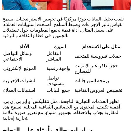
تلعب تحليل البيانات دورًا مركزيًا في تحسين الاستراتيجيات. يسمح
بقياس تأثير الإجراءات وضبط المناهج. أصبحت استبيانات العملاء،
على سبيل المثال، أداة قيمة لجمع المعلومات حول تفضيلات
الجمهور في قطاع الثقافة والترفيه.
مثال على الاستخدام
الميزة
الأداة
التفاعل
وسائل التواصل
حملات فيروسية للمتحف
المباشر
الاجتماعي
حجز تذاكر عبر الإنترنت
واجهة رقمية
الموقع الإلكتروني
للمسارح
تواصل
برمجة المهرجانات
النشرات الإخبارية
مستهدف
تخصيص العروض الثقافية
جمع البيانات
استبيانات العملاء
تظهر العلامات التجارية الناجحة، مثل نتفليكس أو إير بي إن بي،
أهمية تكييف المحتوى مع الخصائص الثقافية المحلية. تسمح هذه
المقاربة بجذب والاحتفاظ بجمهور متنوع، مع تعزيز صورة علامة
تجارية إيجابية.
دراسات حالة وأمثلة على النجاح