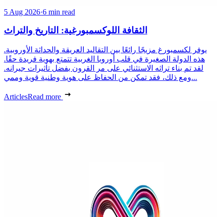
5 Aug 2026
·
6 min read
الثقافة اللوكسمبورغية: التاريخ والتراث
يوفر لكسمبورغ مزيجًا رائعًا بين التقاليد العريقة والحداثة الأوروبية.
هذه الدولة الصغيرة في قلب أوروبا الغربية تتمتع بهوية فريدة حقًا.
لقد تم بناء تراثه الاستثنائي على مر القرون بفضل تأثيرات جيرانه.
ومع ذلك، فقد تمكن من الحفاظ على هوية وطنية قوية وممي...
Articles
Read more