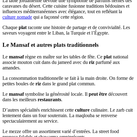
La table jordanienne dévoile une symphonie de parfums hérités des
caravanes du désert. Cette cuisine fusionne traditions bédouines et
influences méditerranéennes avec élégance, tout en reflétant la
culture nomade
qui a façonné cette région.
Chaque
plat
raconte une histoire de partage et de convivialité. Les
saveurs voyagent entre le Liban, la Turquie et l’Égypte.
Le Mansaf et autres plats traditionnels
Le
mansaf
règne en maître sur les tables de fête. Ce
plat
national
associe mouton cuit dans du jameed avec du
riz
parfumé aux
amandes.
La consommation traditionnelle se fait à la main droite. On forme de
petites boules de
riz
dans le grand plat commun.
Le
mansaf
symbolise la générosité locale. Il
peut être
découvert
dans les meilleurs
restaurants
.
D’autres spécialités enrichissent cette
culture
culinaire. Le zarb cuit
lentement dans un four souterrain. La maqlouba se renverse
spectaculairement au service.
Le mezze offre un assortiment varié d’entrées. La street food
propose falafels et shawarma omniprésents.