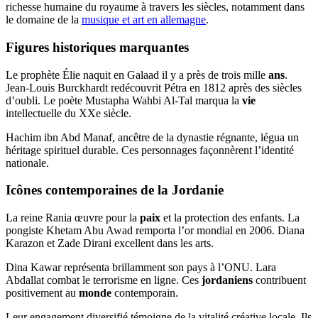
richesse humaine du royaume à travers les siècles, notamment dans
le domaine de la
musique et art en allemagne
.
Figures historiques marquantes
Le prophète Élie naquit en Galaad il y a près de trois mille
ans
.
Jean-Louis Burckhardt redécouvrit Pétra en 1812 après des siècles
d’oubli. Le poète Mustapha Wahbi Al-Tal marqua la
vie
intellectuelle du XXe siècle.
Hachim ibn Abd Manaf, ancêtre de la dynastie régnante, légua un
héritage spirituel durable. Ces personnages façonnèrent l’identité
nationale.
Icônes contemporaines de la Jordanie
La reine Rania œuvre pour la
paix
et la protection des enfants. La
pongiste Khetam Abu Awad remporta l’or mondial en 2006. Diana
Karazon et Zade Dirani excellent dans les arts.
Dina Kawar représenta brillamment son pays à l’ONU. Lara
Abdallat combat le terrorisme en ligne. Ces
jordaniens
contribuent
positivement au
monde
contemporain.
Leur engagement diversifié témoigne de la vitalité créative locale. Ils