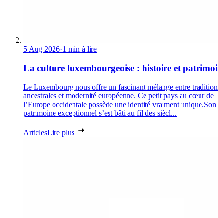
5 Aug 2026
·
1 min à lire
La culture luxembourgeoise : histoire et patrimo
Le Luxembourg nous offre un fascinant mélange entre tradition
ancestrales et modernité européenne. Ce petit pays au cœur de
l’Europe occidentale possède une identité vraiment unique.Son
patrimoine exceptionnel s’est bâti au fil des siècl...
Articles
Lire plus