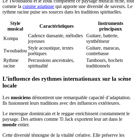
Le Twoubadou et le zouk complètent ce paysage musical riche, tout
comme la
cuisine asiatique
qui apporte une diversité de saveurs. Le
rythme racine puise ses sources dans les traditions spirituelles.
Style
Instruments
Caractéristiques
musical
principaux
Cadence dansante, mélodies
Guitare, batterie,
Kompa
joyeuses
synthétiseur
Style acoustique, textes
Guitare, maracas,
Twoubadou
poétiques
contrebasse
Rythme
Percussions ancestrales,
Tambours, hochets
racine
spiritualité
traditionnels
L’influence des rythmes internationaux sur la scène
locale
Les
musiciens
démontrent une remarquable capacité d’adaptation.
Ils fusionnent leurs traditions avec des influences extérieures.
Le merengue dominicain et le reggae enrichissent constamment le
paysage. Des artistes comme Ti Jack exportent leur art dans le
monde
entier.
Cette diversité témoigne de la vitalité créative. Elle préserve les