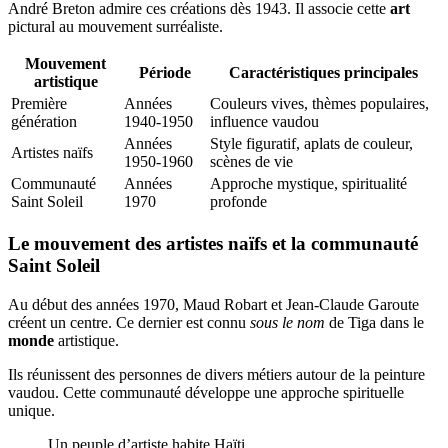
André Breton admire ces créations dès 1943. Il associe cette
art
pictural au mouvement surréaliste.
Mouvement
Période
Caractéristiques principales
artistique
Première
Années
Couleurs vives, thèmes populaires,
génération
1940-1950
influence vaudou
Années
Style figuratif, aplats de couleur,
Artistes naïfs
1950-1960
scènes de vie
Communauté
Années
Approche mystique, spiritualité
Saint Soleil
1970
profonde
Le mouvement des artistes naïfs et la communauté
Saint Soleil
Au début des années 1970, Maud Robart et Jean-Claude Garoute
créent un centre. Ce dernier est connu
sous le nom
de Tiga dans le
monde
artistique.
Ils réunissent des personnes de divers métiers autour de la peinture
vaudou. Cette communauté développe une approche spirituelle
unique.
Un peuple d’artiste habite Haïti