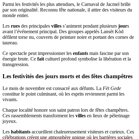
Parmi les festivités les plus attendues, le Carnaval de Jacmel brille
par son originalité. Reconnu fête nationale, il attire des visiteurs du
monde entier.
Les
rues
des principales
villes
s’animent pendant plusieurs
jour
s
avant l’événement principal. Des groupes appelés Lansèt Kòd
défilent torse nu, couverts de peinture noire et portant des cornes de
taureau.
Ce spectacle peut impressionner les
enfants
mais fascine par son
énergie brute. Ce
fait
culturel profond symbolise la libération et la
transgression.
Les festivités des jours morts et des fêtes champêtres
Le mois de novembre est consacré aux défunts. La
Fèt Gede
constitue le point culminant, où les esprits reviennent parmi les
vivants.
Chaque localité honore son saint patron lors de fêtes champêtres.
Ces rassemblements transforment les
villes
en lieux de pèlerinage
joyeux.
Les
habitants
accueillent chaleureusement visiteurs et curieux. Ces
célébrations créent une atmosphère unique où les barrières sociales