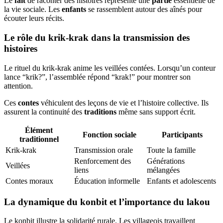
Le
fait
de raconter des histoires représente une
partie
essentielle de
la vie sociale. Les
enfants
se rassemblent autour des aînés pour
écouter leurs récits.
Le rôle du krik-krak dans la transmission des
histoires
Le rituel du krik-krak anime les veillées contées. Lorsqu’un conteur
lance “krik?”, l’assemblée répond “krak!” pour montrer son
attention.
Ces
contes
véhiculent des leçons de vie et l’histoire collective. Ils
assurent la continuité des
traditions
même sans support écrit.
Élément
Fonction sociale
Participants
traditionnel
Krik-krak
Transmission orale
Toute la famille
Renforcement des
Générations
Veillées
liens
mélangées
Contes moraux
Éducation informelle
Enfants et adolescents
La dynamique du konbit et l’importance du lakou
Le konbit illustre la solidarité rurale. Les villageois travaillent