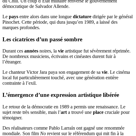
du Chili. Un coup d’État militaire renverse le gouvernement
démocratique de Salvador Allende.
Le
pays
entre alors dans une longue
dictature
dirigée par le général
Pinochet. Cette période, qui dura jusqu’en 1989, a laissé des
marques profondes.
Les cicatrices d’un passé sombre
Durant ces
années
noires, la
vie
artistique fut sévèrement réprimée.
De nombreux musiciens, écrivains et cinéastes durent fuir à
l’étranger.
Le chanteur Victor Jara paya son engagement de sa
vie
. Le cinéma
local fut particulièrement touché, avec une génération entière
contrainte à l’exil.
L’émergence d’une expression artistique libérée
Le retour de la démocratie en 1989 a permis une renaissance. Le
sujet reste très sensible, mais l’
art
a trouvé une
place
cruciale pour
témoigner.
Des réalisateurs comme Pablo Larraín ont gagné une renommée
mondiale. Son film
No
revient sur le référendum qui mit fin à la