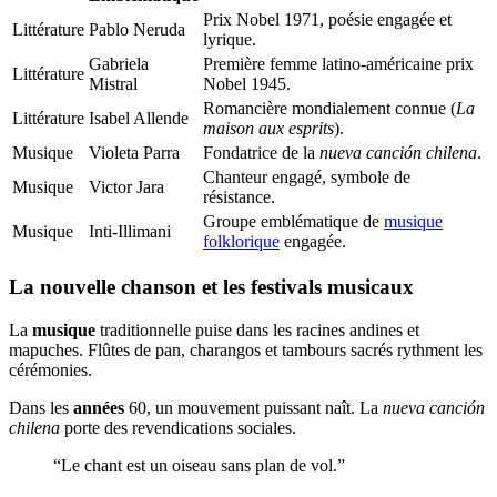
Prix Nobel 1971, poésie engagée et
Littérature
Pablo Neruda
lyrique.
Gabriela
Première femme latino-américaine prix
Littérature
Mistral
Nobel 1945.
Romancière mondialement connue (
La
Littérature
Isabel Allende
maison aux esprits
).
Musique
Violeta Parra
Fondatrice de la
nueva canción chilena
.
Chanteur engagé, symbole de
Musique
Victor Jara
résistance.
Groupe emblématique de
musique
Musique
Inti-Illimani
folklorique
engagée.
La nouvelle chanson et les festivals musicaux
La
musique
traditionnelle puise dans les racines andines et
mapuches. Flûtes de pan, charangos et tambours sacrés rythment les
cérémonies.
Dans les
années
60, un mouvement puissant naît. La
nueva canción
chilena
porte des revendications sociales.
“Le chant est un oiseau sans plan de vol.”