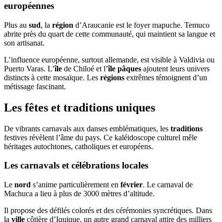
européennes
Plus au
sud
, la
région
d’Araucanie est le foyer mapuche. Temuco
abrite près du quart de cette communauté, qui maintient sa langue et
son artisanat.
L’influence européenne, surtout allemande, est visible à Valdivia ou
Puerto Varas. L’
île
de Chiloé et l’
île pâques
ajoutent leurs univers
distincts à cette mosaïque. Les
régions
extrêmes témoignent d’un
métissage fascinant.
Les fêtes et traditions uniques
De vibrants carnavals aux danses emblématiques, les
traditions
festives révèlent l’âme du pays. Ce kaléidoscope culturel mêle
héritages autochtones, catholiques et européens.
Les carnavals et célébrations locales
Le
nord
s’anime particulièrement en
février
. Le carnaval de
Machuca a lieu à plus de 3000 mètres d’altitude.
Il propose des défilés colorés et des cérémonies syncrétiques. Dans
la
ville
côtière d’Iquique, un autre grand carnaval attire des milliers