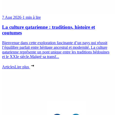
7 Aug 2026
·
1 min à lire
La culture qatarienne : traditions, histoire et
coutumes
Bienvenue dans cette exploration fascinante d’un pays qui réussit
l’équilibre parfait entre héritage ancestral et modernité. La culture
qatarienne représente un pont unique entre les traditions bédouines
et le XXIe siècle.Malgré sa transf...
Articles
Lire plus