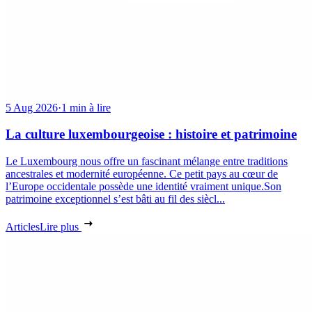
5 Aug 2026
·
1 min à lire
La culture luxembourgeoise : histoire et patrimoine
Le Luxembourg nous offre un fascinant mélange entre traditions
ancestrales et modernité européenne. Ce petit pays au cœur de
l’Europe occidentale possède une identité vraiment unique.Son
patrimoine exceptionnel s’est bâti au fil des siècl...
Articles
Lire plus