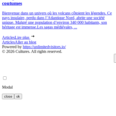
coutumes
Bienvenue dans un univers où les volcans côtoient les légendes. Ce
pays insulaire, perdu dans l’Atlantique Nord, abrite une société
unique. Malgré une population d’environ 340 000 habitants, son
héritage est immense.Les sagas médiévales, ...
Articles
Lire plus
Articles
Aller au blog
Powered by
https://unlimitedvisitors.io/
© 2026 Cultures. All rights reserved.
Modal
close
ok