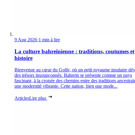
9 Aug 2026
·
1 min à lire
La culture bahreïnienne : traditions, coutumes et
histoire
Bienvenue au cœur du Golfe, où un petit royaume insulaire dév
des trésors insoupçonnés. Bahreïn se présente comme un pays
fascinant, à la croisée des chemins entre des traditions ancestral
une modernité vibrante. Cette nation, bien que mode...
Articles
Lire plus