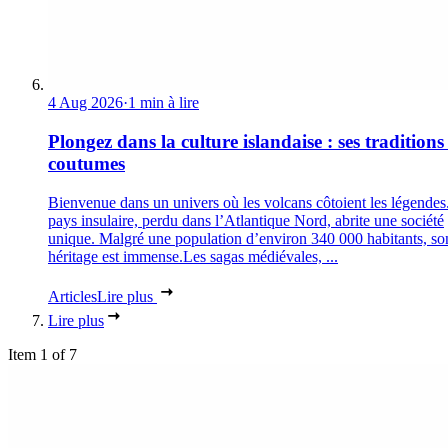
4 Aug 2026
·
1 min à lire
Plongez dans la culture islandaise : ses traditions 
coutumes
Bienvenue dans un univers où les volcans côtoient les légendes
pays insulaire, perdu dans l’Atlantique Nord, abrite une société
unique. Malgré une population d’environ 340 000 habitants, so
héritage est immense.Les sagas médiévales, ...
Articles
Lire plus
Lire plus
Item 1 of 7