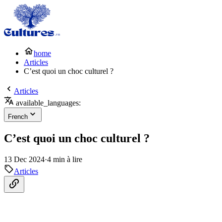
home
Articles
C’est quoi un choc culturel ?
Articles
available_languages:
French
C’est quoi un choc culturel ?
13 Dec 2024
·
4 min à lire
Articles