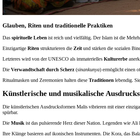
Glauben, Riten und traditionelle Praktiken
Das
spirituelle Leben
ist reich und vielfältig. Der Islam ist die Mehr
Einzigartige
Riten
strukturieren die
Zeit
und stärken die sozialen Bi
Letzteres wird von der UNESCO als immaterielles
Kulturerbe
anerk
Die
Verwandtschaft durch Scherz
(
sinankunya
) ermöglicht einen 
Ritualmasken und Zeremonien halten diese
Traditionen
lebendig. Si
Künstlerische und musikalische Ausdruck
Die künstlerischen Ausdrucksformen Malis vibrieren mit einer einziga
spürbar.
Die
Musik
ist das pulsierende Herz dieser Nation. Legenden wie Ali 
Ihre Klänge basieren auf ikonischen Instrumenten. Die Kora, das Ba