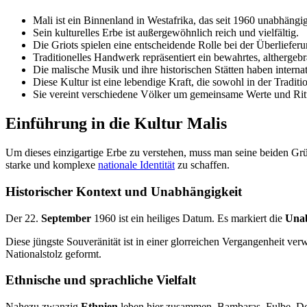
Mali ist ein Binnenland in Westafrika, das seit 1960 unabhängig 
Sein kulturelles Erbe ist außergewöhnlich reich und vielfältig.
Die Griots spielen eine entscheidende Rolle bei der Überliefe
Traditionelles Handwerk repräsentiert ein bewahrtes, altherge
Die malische Musik und ihre historischen Stätten haben interna
Diese Kultur ist eine lebendige Kraft, die sowohl in der Traditi
Sie vereint verschiedene Völker um gemeinsame Werte und Rit
Einführung in die Kultur Malis
Um dieses einzigartige Erbe zu verstehen, muss man seine beiden G
starke und komplexe
nationale Identität
zu schaffen.
Historischer Kontext und Unabhängigkeit
Der 22.
September
1960 ist ein heiliges Datum. Es markiert die
Unab
Diese jüngste Souveränität ist in einer glorreichen Vergangenheit v
Nationalstolz geformt.
Ethnische und sprachliche Vielfalt
Nahezu zwanzig
Ethnien
leben hier zusammen. Bambaras, Fulbe, Do