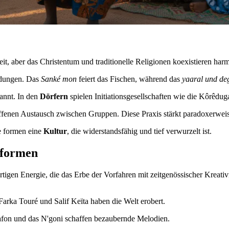
heit, aber das Christentum und traditionelle Religionen koexistieren har
ndungen. Das
Sanké mon
feiert das Fischen, während das
yaaral und de
annt. In den
Dörfern
spielen Initiationsgesellschaften wie die Kôrêdu
offenen Austausch zwischen Gruppen. Diese Praxis stärkt paradoxerwe
e formen eine
Kultur
, die widerstandsfähig und tief verwurzelt ist.
sformen
rtigen Energie, die das Erbe der Vorfahren mit zeitgenössischer Kreati
Farka Touré und Salif Keïta haben die Welt erobert.
lafon und das N'goni schaffen bezaubernde Melodien.