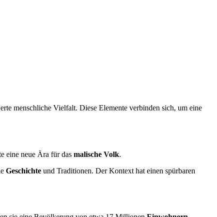
te menschliche Vielfalt. Diese Elemente verbinden sich, um eine
te eine neue Ära für das
malische Volk
.
ie
Geschichte
und Traditionen. Der Kontext hat einen spürbaren
n sie eine Bevölkerung von etwa 17 Millionen
Einwohnern
.