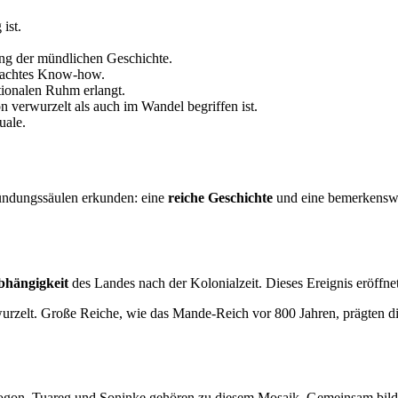
ist.
rung der mündlichen Geschichte.
brachtes Know-how.
tionalen Ruhm erlangt.
on verwurzelt als auch im Wandel begriffen ist.
uale.
ründungssäulen erkunden: eine
reiche Geschichte
und eine bemerkenswer
hängigkeit
des Landes nach der Kolonialzeit. Dieses Ereignis eröffne
erwurzelt. Große Reiche, wie das Mande-Reich vor 800 Jahren, prägten d
gon, Tuareg und Soninke gehören zu diesem Mosaik. Gemeinsam bilde