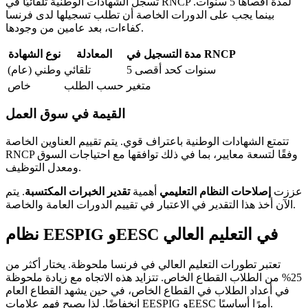
تُسجل الشهادات الوطنية تلقائيًا في RNCP لمدة أقصاها 5 سنوات.
بينما يجب على الدورات الخاصة أن تطلب تسجيلها لدى فرنسا
كفاءات، بعد عامين من وجودها.
مدة التسجيل في RNCP
المعادلة
نوع الشهادة
5 سنوات كحد أقصى
تلقائي
وطني (عام)
متغير
حسب الطلب
خاص
القيمة في سوق العمل
تتمتع الشهادات الوطنية باعتراف قوي. يتم تقييم العناوين الخاصة
RNCP وفقًا لتسعة معايير، بما في ذلك توافقها مع احتياجات السوق
ومعدل التوظيف.
عززت
إصلاحات النظام التعليمي
أهمية
تقدير الخبرات المكتسبة
. يتم
الآن أخذ هذا التقدير في الاعتبار في تقييم الدورات العامة والخاصة.
نظام EESPIG وEESC في التعليم العالي
تعتبر تطورات التعليم العالي في فرنسا ملحوظة. يختار أكثر من
25% من الطلاب القطاع الخاص. تتزايد هذه الاتجاه مع زيادة ملحوظة
في أعداد الطلاب في القطاع الخاص، في حين يشهد القطاع العام
انخفاضًا. لذا يصبح فهم علامات EESPIG وEESC أمرًا أساسيًا.