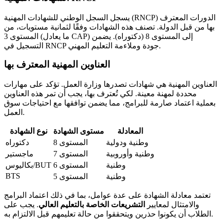
يسجل السجل الوطني للشهادات المهنية (RNCP) الدورات المعترف
بها من قبل الدولة. تصنف هذه الشهادات وفقًا لثمانية مستويات، من
المستوى 3 (ما يعادل CAP) إلى المستوى 8 (دكتوراه). يضمن
التسجيل في RNCP جودة وملاءمة التعليم المهني.
العناوين المهنية المعترف بها
العناوين المهنية هي شهادات تصدرها وزارة العمل. تؤكد على مهارات
محددة لمهنة معينة. لكي تُعترف بها، يجب أن تمر هذه العناوين
بعملية اعتماد صارمة للبرامج، مما يضمن توافقها مع احتياجات سوق
العمل.
المعادلة
مستوى الشهادة
نوع الشهادة
وطنية ودولية
المستوى 8
دكتوراه
وطنية وأوروبية
المستوى 7
ماجستير
وطنية
المستوى 6
بكاليوس/BUT
BTS
وطنية
المستوى 5
تعتمد معادلة الشهادة على عدة عوامل، بما في ذلك اعتماد البرامج
والامتثال لمعايير
التشريعات الخاصة بالتعليم العالي
. يجب على
الطلاب أن يكونوا حذرين ويتحققوا من حالة تعليمهم قبل الالتزام به.