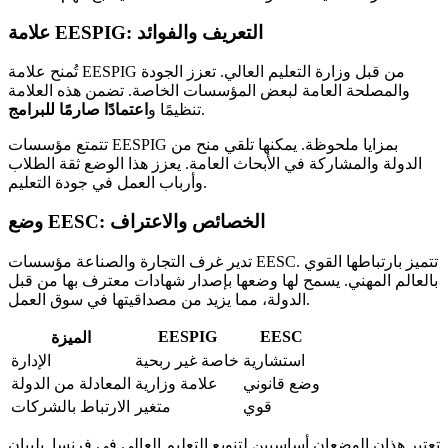
علامة EESPIG: التعريف والفوائد
تُمنح علامة EESPIG من قبل وزارة التعليم العالي. تعزز الجودة
والمصلحة العامة لبعض المؤسسات الخاصة. تضمن هذه العلامة
.
تنظيمًا و
اعتمادًا صارمًا للبرامج
تتمتع مؤسسات EESPIG بمزايا ملحوظة. يمكنها تلقي منح من
الدولة والمشاركة في الأبحاث العامة. يعزز هذا الوضع ثقة الطلاب
وأرباب العمل في جودة التعليم.
وضع EESC: الخصائص والاعتراف
تدير غرف التجارة والصناعة مؤسسات EESC. تتميز بارتباطها القوي
بالعالم المهني. يسمح لها وضعها بإصدار شهادات معترف بها من قبل
الدولة، مما يزيد من مصداقيتها في سوق العمل.
EESPIG
EESC
الميزة
استشارية
خاصة غير ربحية
الإدارة
وضع قانوني
علامة وزارية
المعادلة من الدولة
قوي
متغير
الارتباط بالشركات
تعتبر هذان الوضعان أساسيين لتنويع التعليم العالي في فرنسا. يلبيان