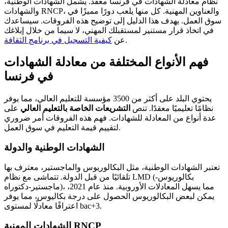
نظام معادلة الشهادات في فرنسا معقد. يشمل الشهادات الوطنية،
والشهادات RNCP، والعناوين المهنية. كل منها يلعب دورًا مميزًا في
سوق العمل. يهدف هذا الدليل إلى توضيح هذه الفروقات. سيساعدك
في اتخاذ قرار مستنير لمستقبلك المهني، لا سيما من خلال إبلاغك
.
عن
كيفية التسجيل في برنامج الثقافة
فهم الأنواع المختلفة من معادلة الشهادات
في فرنسا
يحتوي البلد على أكثر من 3500 مؤسسة للتعليم العالي، مما يوفر
نظامًا تعليميًا معقدًا. تنص
التشريعات الخاصة بالتعليم العالي
على
عدة أنواع من المعادلة للشهادات. فهم هذه الفروقات أمر ضروري
لتقييم قيمة التعليم في سوق العمل.
الشهادات الوطنية والدولة
تعتبر الشهادات الوطنية، مثل البكالوريوس والماجستير، معترف بها
تلقائيًا من قبل الدولة. تتماشى مع نظام LMD (بكالوريوس-
ماجستير-دكتوراه)، مما يسهل المعادلات الأوروبية. منذ عام 2021،
يمكن لبعض البكالوريوس الحصول على درجة بكاليوس، مما يوفر
اعترافًا معادلًا لمستوى bac+3.
الشهادات المهنية RNCP