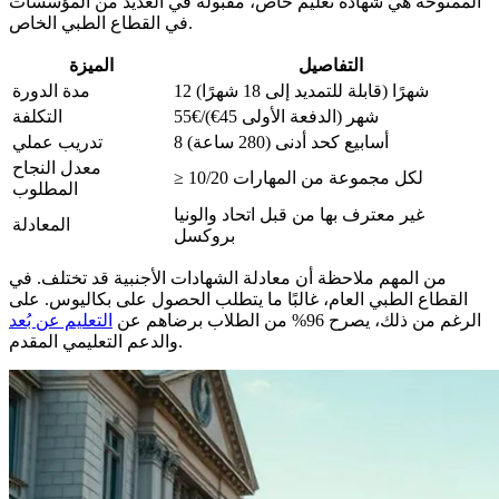
الممنوحة هي شهادة تعليم خاص، مقبولة في العديد من المؤسسات
في القطاع الطبي الخاص.
التفاصيل
الميزة
12 شهرًا (قابلة للتمديد إلى 18 شهرًا)
مدة الدورة
55€/شهر (الدفعة الأولى 45€)
التكلفة
8 أسابيع كحد أدنى (280 ساعة)
تدريب عملي
معدل النجاح
≥ 10/20 لكل مجموعة من المهارات
المطلوب
غير معترف بها من قبل اتحاد والونيا
المعادلة
بروكسل
من المهم ملاحظة أن معادلة الشهادات الأجنبية قد تختلف. في
القطاع الطبي العام، غالبًا ما يتطلب الحصول على بكاليوس. على
الرغم من ذلك، يصرح 96% من الطلاب برضاهم عن
التعليم عن بُعد
والدعم التعليمي المقدم.