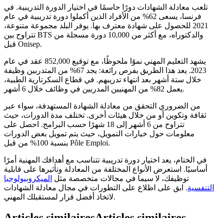
تلعب معادلة الشهادات دورًا حاسمًا في اختيار الدورة التدريبية. في
فرنسا، يسعى 62% من الأفراد الذين أكملوا دورة تدريبية في عام
2021 للحصول على شهادة معترف بها. يوفر البلد مجموعة متنوعة،
تتراوح بين BTS والدكتوراه، مع أكثر من 10,000 دورة مسجلة من
قبل Onisep.
يشهد التعليم المهني نموًا ملحوظًا، مع توقيع 852,000 عقد في عام
2023. يعد هذا الطريق بفرص رائعة: يجد 67% من المتدربين وظيفة
خلال ستة أشهر بعد انتهاء تدريبهم. في قطاع السكرتارية الطبية،
يعمل 82% من المهنيين المدربين في وظائف خلال 6 أشهر.
من الضروري التحقق من معادلة الشهادة المستهدفة، سواء عبر
ثقافة وتكوين أو من خلال هيئات أخرى. تختلف مدة الدورات، حيث
تتراوح من 6 أشهر إلى 18 شهرًا حسب البرامج. احصل على
معلومات حول خيارات التمويل، حيث يتم تمويل بعض الدورات
بنسبة 100% من قبل Pôle Emploi.
في الختام، يعد اختيار دورة تدريبية تتناسب مع أهدافك المهنية أمرًا
أساسيًا. استعرض الأنواع المختلفة من المعادلة وتأثيرها على قابلية
توظيفك، لا سيما في مجالات متخصصة مثل
الميكروبيولوجيا
التنفسية
. ابق على اطلاع على التطورات في مجال معادلة الشهادات
لاتخاذ أفضل قرار لمستقبلك المهني.
Articles similaires
Articles similaires