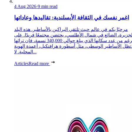
4 Aug 2026
·
9 min read
اغمر نفسك في الثقافة الأيسلندية: تقاليدها وعاداتها
مرحبًا بكم في عالم حيث تلتقي البراكين بالأساطير. هذه البلد
لجزيرة، الضائع في شمال الأطلسي، يحتضن مجتمعًا فريدًا. على
الرغم من عدد سكانها الذي يبلغ حوالي 340,000 نسمة، فإن تراثها
تظل الأساطير الوسطى، مثل أسطورة هرافنكيل، أعمدة الهوية
المحلية. لا...
Articles
Read more