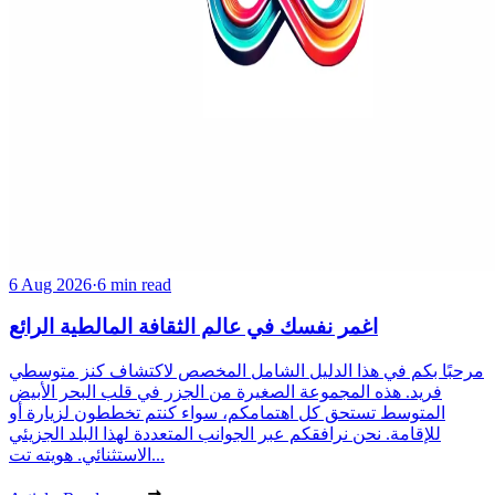
6 Aug 2026
·
6 min read
اغمر نفسك في عالم الثقافة المالطية الرائع
مرحبًا بكم في هذا الدليل الشامل المخصص لاكتشاف كنز متوسطي
فريد. هذه المجموعة الصغيرة من الجزر في قلب البحر الأبيض
المتوسط تستحق كل اهتمامكم، سواء كنتم تخططون لزيارة أو
للإقامة. نحن نرافقكم عبر الجوانب المتعددة لهذا البلد الجزيئي
الاستثنائي. هويته تت...