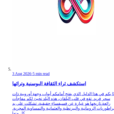
3 Aug 2026
·
5 min read
استكشف ثراء الثقافة البوسنية وتراثها
ا بكم في هذا الدليل الذي يفتح أمامكم أبواب وجهة أوروبية ذات
سحر فريد. تقع في قلب البلقان، هذه البلد تخبئ لكم مفاجآت
رائعة.تاريخها هو عبارة عن فسيفساء حقيقية، تشكلت على يد
براطوريات الرومانية والبيزنطية والعثمانية والنمساوية المجرية.
كل منها ...