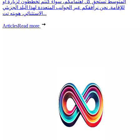
المتوسط تستحق كل اهتمامكم، سواء كنتم تخططون لزيارة أو
للإقامة. نحن نرافقكم عبر الجوانب المتعددة لهذا البلد الجزيئي
الاستثنائي. هويته تت...
Articles
Read more