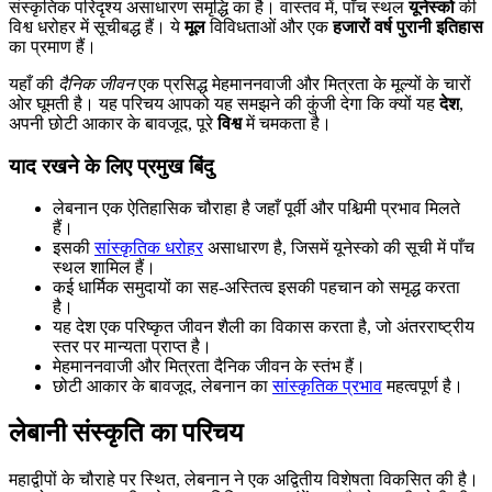
संस्कृतिक परिदृश्य असाधारण समृद्धि का है। वास्तव में, पाँच स्थल
यूनेस्को
की
विश्व धरोहर में सूचीबद्ध हैं। ये
मूल
विविधताओं और एक
हजारों वर्ष पुरानी
इतिहास
का प्रमाण हैं।
यहाँ की
दैनिक जीवन
एक प्रसिद्ध मेहमाननवाजी और मित्रता के मूल्यों के चारों
ओर घूमती है। यह परिचय आपको यह समझने की कुंजी देगा कि क्यों यह
देश
,
अपनी छोटी आकार के बावजूद, पूरे
विश्व
में चमकता है।
याद रखने के लिए प्रमुख बिंदु
लेबनान एक ऐतिहासिक चौराहा है जहाँ पूर्वी और पश्चिमी प्रभाव मिलते
हैं।
इसकी
सांस्कृतिक धरोहर
असाधारण है, जिसमें यूनेस्को की सूची में पाँच
स्थल शामिल हैं।
कई धार्मिक समुदायों का सह-अस्तित्व इसकी पहचान को समृद्ध करता
है।
यह देश एक परिष्कृत जीवन शैली का विकास करता है, जो अंतरराष्ट्रीय
स्तर पर मान्यता प्राप्त है।
मेहमाननवाजी और मित्रता दैनिक जीवन के स्तंभ हैं।
छोटी आकार के बावजूद, लेबनान का
सांस्कृतिक प्रभाव
महत्वपूर्ण है।
लेबानी संस्कृति का परिचय
महाद्वीपों के चौराहे पर स्थित, लेबनान ने एक अद्वितीय विशेषता विकसित की है।