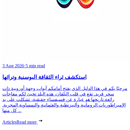
3 Aug 2026
·
5 min read
استكشف ثراء الثقافة البوسنية وتراثها
مرحبًا بكم في هذا الدليل الذي يفتح أمامكم أبواب وجهة أوروبية ذات
سحر فريد. تقع في قلب البلقان، هذه البلد تخبئ لكم مفاجآت
رائعة.تاريخها هو عبارة عن فسيفساء حقيقية، تشكلت على يد
الإمبراطوريات الرومانية والبيزنطية والعثمانية والنمساوية المجرية.
كل منها ...
Articles
Read more