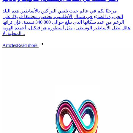
مرحبًا بكم في عالم حيث تلتقي البراكين بالأساطير. هذه البلد
الجزيرة، الضائع في شمال الأطلسي، يحتضن مجتمعًا فريدًا. على
الرغم من عدد سكانها الذي يبلغ حوالي 340,000 نسمة، فإن تراثها
هائل.تظل الأساطير الوسطى، مثل أسطورة هرافنكيل، أعمدة الهوية
المحلية. لا...
Articles
Read more