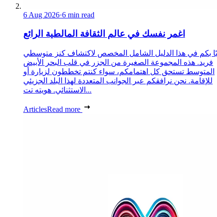
6 Aug 2026
·
6 min read
اغمر نفسك في عالم الثقافة المالطية الرائع
ًا بكم في هذا الدليل الشامل المخصص لاكتشاف كنز متوسطي
فريد. هذه المجموعة الصغيرة من الجزر في قلب البحر الأبيض
المتوسط تستحق كل اهتمامكم، سواء كنتم تخططون لزيارة أو
للإقامة. نحن نرافقكم عبر الجوانب المتعددة لهذا البلد الجزيئي
الاستثنائي. هويته تت...
Articles
Read more