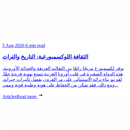
5 Aug 2026
·
6 min read
الثقافة اللوكسمبورغية: التاريخ والتراث
يوفر لكسمبورغ مزيجًا رائعًا بين التقاليد العريقة والحداثة الأوروبية.
هذه الدولة الصغيرة في قلب أوروبا الغربية تتمتع بهوية فريدة حقًا.
لقد تم بناء تراثه الاستثنائي على مر القرون بفضل تأثيرات جيرانه.
ومع ذلك، فقد تمكن من الحفاظ على هوية وطنية قوية وممي...
Articles
Read more