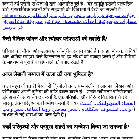
हजारों वर्ष पुरानी सभ्यताओं द्वारा आकारित हुई है। यह समृद्धि इसकी पारंपरिक
घरों, पुरातात्विक स्थलों और समुदायों की विविधता में देखी जा सकती है।
culturmoov، جولات سياحية في باريس، تجارب غامرة، تراث ثقافي،
مسارات موضوعية، أحداث مخصصة، أحياء غير معروفة، بناء الفريق
في باريس
कैसे दैनिक जीवन और त्योहार परंपराओं को दर्शाते हैं?
परिवार का जीवन और उत्सव एक केंद्रीय स्थान रखते हैं। साझा भोजन, शादियाँ
और धार्मिक त्योहार जैसे क्रिसमस या ईद संबंधों को मजबूत करते हैं और पीढ़ियों
के माध्यम से प्राचीन परंपराओं को बनाए रखते हैं।
आज लेबानी समाज में कला की क्या भूमिका है?
कला बहुत जीवंत है! बेरूत से त्रिपोली तक, समकालीन कलाकार, लेखक और
संगीतकार अपनी दुनिया की दृष्टि व्यक्त करते हैं। उनके नवीनतम परियोजनाएँ
इतिहास के साथ संवाद करती हैं, एक गतिशील और निरंतर विकसित हो रहे
सांस्कृतिक परिदृश्य का निर्माण करती हैं। यह
الفضاء الجيوبوليتكي، كينيث
وايت، فيلسوف اسكتلندي، شعر معاصر، رؤية الثقافة، سفر وأدب
के
माध्यम से नई धाराओं को जन्म देती है।
कहाँ परिदृश्यों और प्रमुख शहरों का अन्वेषण किया जा सकता है?
व्यस्त शहरों से लेकर पहाड़ी गांवों तक, प्रत्येक क्षेत्र एक अलग अनुभव प्रदान