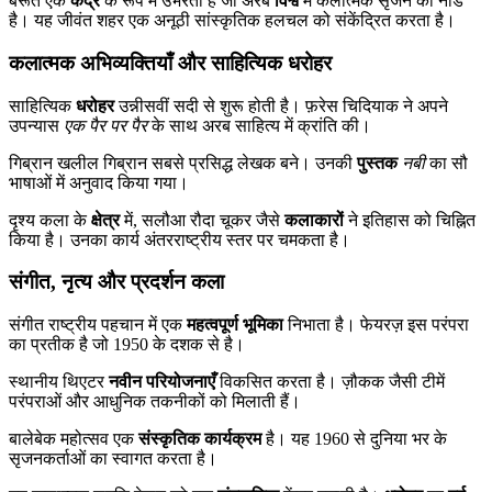
बेरूत एक
केंद्र
के रूप में उभरता है जो अरब
विश्व
में कलात्मक सृजन का नोड
है। यह जीवंत शहर एक अनूठी सांस्कृतिक हलचल को संकेंद्रित करता है।
कलात्मक अभिव्यक्तियाँ और साहित्यिक धरोहर
साहित्यिक
धरोहर
उन्नीसवीं सदी से शुरू होती है। फ़रेस चिदियाक ने अपने
उपन्यास
एक पैर पर पैर
के साथ अरब साहित्य में क्रांति की।
गिब्रान खलील गिब्रान सबसे प्रसिद्ध लेखक बने। उनकी
पुस्तक
नबी
का सौ
भाषाओं में अनुवाद किया गया।
दृश्य कला के
क्षेत्र
में, सलौआ रौदा चूकर जैसे
कलाकारों
ने इतिहास को चिह्नित
किया है। उनका कार्य अंतरराष्ट्रीय स्तर पर चमकता है।
संगीत, नृत्य और प्रदर्शन कला
संगीत राष्ट्रीय पहचान में एक
महत्वपूर्ण भूमिका
निभाता है। फेयरज़ इस परंपरा
का प्रतीक है जो 1950 के दशक से है।
स्थानीय थिएटर
नवीन परियोजनाएँ
विकसित करता है। ज़ौकक जैसी टीमें
परंपराओं और आधुनिक तकनीकों को मिलाती हैं।
बालेबेक महोत्सव एक
संस्कृतिक कार्यक्रम
है। यह 1960 से दुनिया भर के
सृजनकर्ताओं का स्वागत करता है।