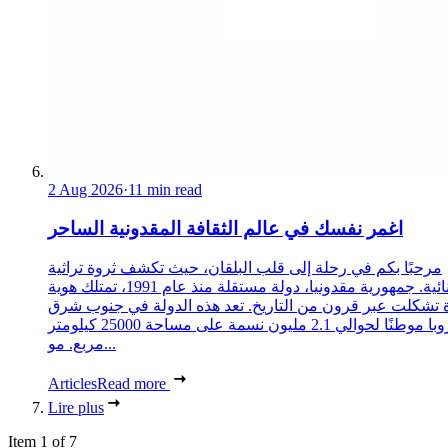
2 Aug 2026
·
11 min read
اغمر نفسك في عالم الثقافة المقدونية الساحر
مرحبًا بكم في رحلة إلى قلب البلقان، حيث تكشف ثروة تراثية
استثنائية. جمهورية مقدونيا، دولة مستقلة منذ عام 1991، تمتلك هوية
 تشكلت عبر قرون من التاريخ. تعد هذه الدولة في جنوب شرق
أوروبا موطنًا لحوالي 2.1 مليون نسمة على مساحة 25000 كيلومتر
مربع. مو...
Articles
Read more
Lire plus
Item 1 of 7