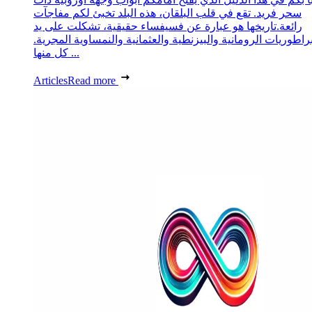
سحر فريد. تقع في قلب البلقان، هذه البلد تخبئ لكم مفاجآت
رائعة.تاريخها هو عبارة عن فسيفساء حقيقية، تشكلت على يد
مبراطوريات الرومانية والبيزنطية والعثمانية والنمساوية المجرية
كل منها ...
Articles
Read more