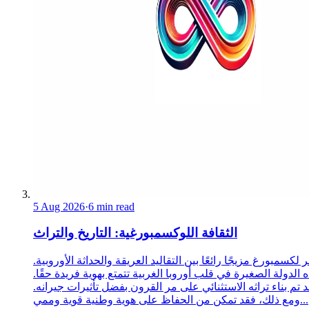
5 Aug 2026
·
6 min read
الثقافة اللوكسمبورغية: التاريخ والتراث
ر لكسمبورغ مزيجًا رائعًا بين التقاليد العريقة والحداثة الأوروبية
ه الدولة الصغيرة في قلب أوروبا الغربية تتمتع بهوية فريدة حقًا
قد تم بناء تراثه الاستثنائي على مر القرون بفضل تأثيرات جيرانه
ومع ذلك، فقد تمكن من الحفاظ على هوية وطنية قوية وممي...