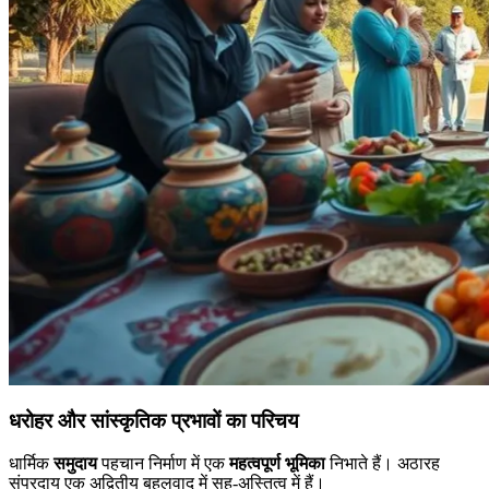
धरोहर और सांस्कृतिक प्रभावों का परिचय
धार्मिक
समुदाय
पहचान निर्माण में एक
महत्वपूर्ण भूमिका
निभाते हैं। अठारह
संप्रदाय एक अद्वितीय बहुलवाद में सह-अस्तित्व में हैं।