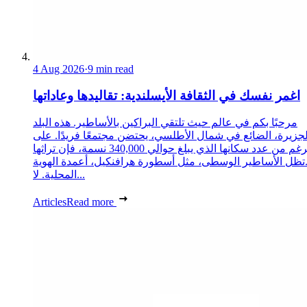
4 Aug 2026
·
9 min read
اغمر نفسك في الثقافة الأيسلندية: تقاليدها وعاداتها
مرحبًا بكم في عالم حيث تلتقي البراكين بالأساطير. هذه البلد
لجزيرة، الضائع في شمال الأطلسي، يحتضن مجتمعًا فريدًا. على
الرغم من عدد سكانها الذي يبلغ حوالي 340,000 نسمة، فإن تراثها
تظل الأساطير الوسطى، مثل أسطورة هرافنكيل، أعمدة الهوية
المحلية. لا...
Articles
Read more