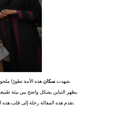
هذه الأمة تطورًا ملحوظًا. فقد ارتفع عدد السكان من حوالي 2.5 مليون نسمة في بداية القرن العشرين إلى أكثر من 34 مليون اليوم. تعكس هذه الزيادة حيوية معينة.
شهدت
سكان
، استطاع السكان تطوير ممارسات اجتماعية وفنية فريدة.
يظهر التباين بشكل واضح بين بيئة طبيعية
تقدم هذه المقالة رحلة إلى قلب هذه التقاليد القديمة. سنستكشف معًا العادات الاجتماعية، والهندسة المعمارية المميزة، ومأكولات لذيذة. يمثل هذا التراث كنزًا ثمينًا للبشرية جمعاء.