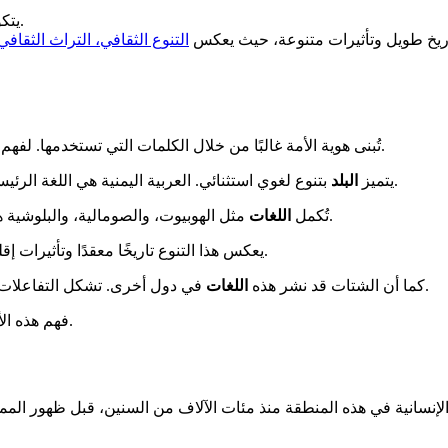
يتكون تراثه الثقافي من تقاليد اجتماعية ومعمارية ومأكولات فريدة.
تاريخ طويل وتأثيرات متنوعة، حيث يعكس
التنوع الثقافي، التراث الثقافي، 
هذه المجتمع، يجب الاستماع إلى فسيفسائها الغني من اللهجات.
تُبنى هوية الأمة غالبًا من خلال الكلمات التي تستخدمها. لفهم
بتنوع لغوي استثنائي. العربية اليمنية هي اللغة الرئيسية، ولكن يمكن سماع أيضًا اللهجة التعزية-عدنية، والمهرية، والشحرية.
يتميز
البلد
مثل الهوبيوت، والصومالية، والبلوشية هذه اللوحة الصوتية. هذه اللهجات الجنوبية العربية الحديثة هي إرث حي.
تُكمل
اللغات
يعكس هذا التنوع تاريخًا معقدًا وتأثيرات إقليمية متعددة. ساهمت مجموعات عرقية مختلفة في هذا التراث الفريد.
.
كما أن الشتات قد نشر هذه
اللغات
في دول أخرى. تشكل التفاعلات بين
المعاصرة وتبادلها.
فهم هذه ال
 الإنسانية في هذه المنطقة منذ مئات الآلاف من السنين، قبل ظهور المم