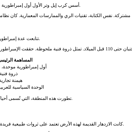
أسس كرب إيل وتر الأول أول إمبراطورية سبأ الموحدة. حدث ذلك بين 689 و681 قبل الميلاد. جعل مأرب عاصمة.
شتركة. نفس الكتابة، تقنيات الري والممارسات المعمارية. كان نظام
تتابعت عدة إمبراطوريات. تمثل سبأ، قتبان، حضرموت وحمير هذه الصراعات على السلطة.
 ملحوظة. حققت الإمبراطورية الحميرية
المساهمة الرئيسي
أول إمبراطورية موحدة،
ذروة فنية
هيمنة تجاري
الوحدة السياسية للعربية
، إلى ازدهار ملحوظ. كانت التجارة والزراعة أعمدتها.
تطورت هذه المنطقة، التي تُسمى أحيانً
كانت الازدهار القديمة لهذه الأرض تعتمد على ثروات طبيعية فريدة وطرق تجارية استراتيجية. حول مناخ الموسمي الجبال إلى ملاذ أخضر.