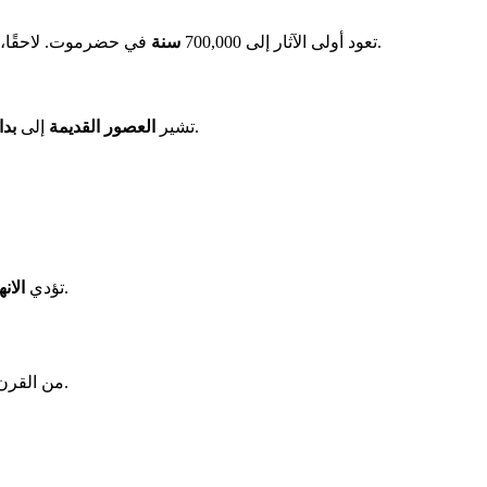
، عن احتلال نيوليتي. يمتد العصر البرونزي من 3,000 إلى 1,200 سنة قبل الميلاد.
تعود أولى الآثار إلى 700,000
سنة
في حضرموت. لاحقًا، تك
في القرن الثامن قبل الميلاد من خلال النقوش الآشورية.
تشير
العصور القديمة
إلى
بدا
.
تؤدي
الانه
من العالم.
من القرن 