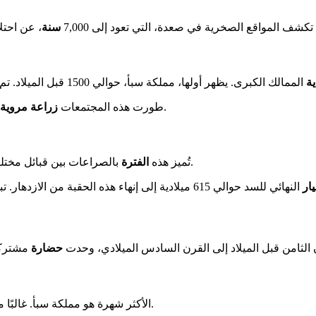
شف المواقع الصخرية في صعدة، التي تعود إلى 7,000
سنة
ية
الممالك الكبرى. يظهر أولها، مملكة سبأ، حوالي 1500 قبل الميلاد. تم تأكيد
متطورة. يمثل سد مأرب الشهير، الذي بُني في تلك الفترة، رمزًا لذلك.
طورت هذه المجتمعات
زراعة مروية
بالصراعات بين قبائل مختلفة. تظهر التأثيرات الخارجية، مثل تلك القادمة من الفرس الساسانيين.
تُميز هذه
الفترة
يار
النهائي للسد حوالي 615 ميلادية إلى إنهاء هذه الحقبة من الازدهار. تبدأ عملية إسلامية تدريجية في
الثامن قبل الميلاد إلى القرن السادس الميلادي، وحدت
حضارة
مشتركة
الأكثر شهرة هو مملكة سبأ. غالبًا ما ترتبط بالملكة الأسطورية سبأ. ومع ذلك، يبقى هذا الشخص أسطوريًا.