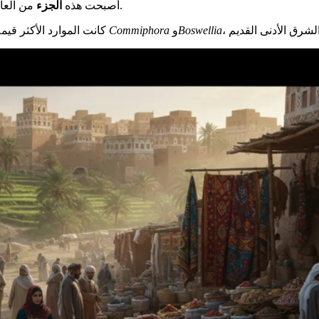
من العالم القاحل مخزنًا خصبًا. ازدهرت الزراعة بفضل هذه الأمطار المنتظمة.
أصبحت هذه
الجزء
Boswellia
و
Commiphora
كانت الموارد الأكثر قيمة هي الراتنجات العطرية. كانت المر واللبان، التي تم جمعها من أشجار