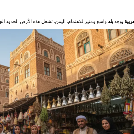
ربية
يوجد
بلد