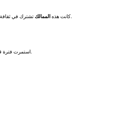
شبه الجزيرة.
كانت هذه
الممالك
تشترك في ثقافة م
الجنوبية في القرن الرابع الميلادي.
استمرت فترة قتبان حتى 110 قبل الميلاد. تمثل ذروة فنية