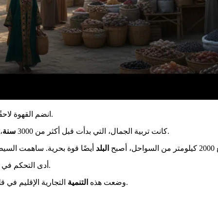
.
انضم القهوة لاحق
، ثورة. سمحت بتبادل القوافل لمسافات طويلة مع بلاد الرافدين ومصر.
كانت تربية الجمال، التي بدأت قبل أكثر من 3000
سنة
واحل، أصبح
البلد
.
أدى التحكم في ا
.
وضعت هذه
التنمية
التجارية الإقليم في ق