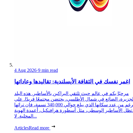
4 Aug 2026
·
9 min read
اغمر نفسك في الثقافة الأيسلندية: تقاليدها وعاداتها
مرحبًا بكم في عالم حيث تلتقي البراكين بالأساطير. هذه البلد
لجزيرة، الضائع في شمال الأطلسي، يحتضن مجتمعًا فريدًا. على
الرغم من عدد سكانها الذي يبلغ حوالي 340,000 نسمة، فإن تراثها
تظل الأساطير الوسطى، مثل أسطورة هرافنكيل، أعمدة الهوية
المحلية. لا...
Articles
Read more