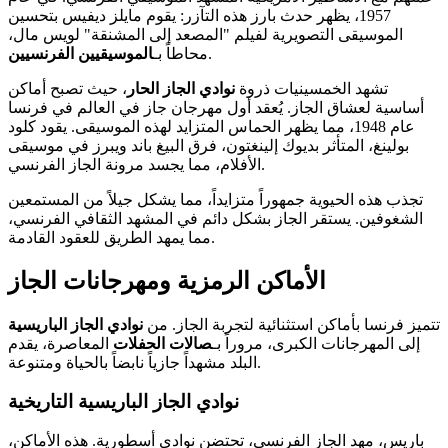
1957، يظهر حدث بارز هذه التآزر: يقوم مايلز ديفيس بتحسين
الموسيقى التصويرية لفيلم "المصعد إلى المشنقة" لويس مال،
.
محاطاً بـ
الموسيقيين الفرنسيين
تشهد الخمسينيات ذروة
نوادي الجاز الحار
، حيث تصبح أماكن
أساسية لعشاق الجاز. يُعقد أول مهرجان جاز في العالم في فرنسا
عام 1948، مما يظهر الحماس المتزايد لهذه الموسيقى. يقود كلود
بولينغ، المتأثر بديوك إلينغتون، فرق البيغ باند ويبرز في موسيقى
الأفلام، مما يجسد مرونة الجاز الفرنسي.
تجذب هذه الحيوية جمهوراً متزايداً، مما يشكل جيلاً من المستمعين
الشغوفين. يستقر الجاز بشكل دائم في المشهد الثقافي الفرنسي،
مما يمهد الطريق للعقود القادمة.
الأماكن الرمزية ومهرجانات الجاز
تتميز فرنسا بأماكن استثنائية لتجربة الجاز. من
نوادي الجاز الباريسية
إلى المهرجانات الكبرى، مروراً بـ
صالات الحفلات
المعاصرة، يقدم
البلد مشهداً جازياً نابضاً بالحياة ومتنوعة.
نوادي الجاز الباريسية التاريخية
باريس، مهد الجاز الفرنسي، تحتضن نوادي أسطورية. هذه الأماكن،