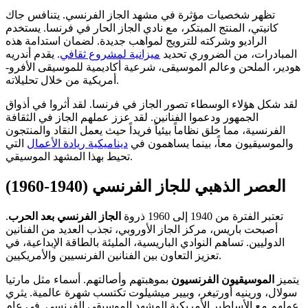
تظهر شخصيات مؤثرة في مشهد الجاز الفرنسي. يتنافس جاك
كانيتي، المنتج المبتكر، مع نادي الجاز الحار في فرنسا. يستخدم
الراديو وشركته للترويج لمواهب جديدة. لضمان استدامة هذه
المبادرات، من الضروري تحديد
ميزانية لمشروع ثقافي
. يقدم أندريه
هودير، الملحن وعالم الموسيقى، شرعية أكاديمية للموسيقى الأفرو-
أمريكية من خلال تحليلاته.
لقد شكل هؤلاء الوسطاء تصور الجاز في فرنسا. لقد أثروا في أذواق
الجمهور ودعموا الفنانين. لقد عزز عملهم الجاز في الثقافة
الفرنسية، مما خلق نظاماً بيئياً فريداً حيث يعمل النقاد والمنتجون
والموسيقيون معاً، بينما يساهمون في
ديناميكية ريادة الأعمال
التي
تحيط بهذا المشهد الموسيقي.
العصر الذهبي للجاز الفرنسي (1940-1960)
تعتبر الفترة من 1940 إلى 1960 ذروة
الجاز الفرنسي بعد الحرب
.
أصبحت باريس، مركز الجاز الأوروبي، تجذب العديد من الفنانين
الدوليين. تساهم النوادي الباريسية، المليئة بالطاقة الإبداعية، في
تعزيز التعاون بين الفنانين الفرنسيين والأمريكيين.
يتميز
الموسيقيون الفرنسيون
بموهبتهم وأصالتهم. أسماء مثل مارتيا
سولال، ورينيه أورتيغر، وبيير ميشيلوت تكتسب شهرة عالمية. يثري
عملهم مع الأساطير الأمريكية المشهد الموسيقي الفرنسي. في عام