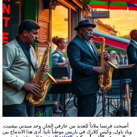
أصبحت فرنسا ملاذاً للعديد من عازفي الجاز. وجد سيدني بيشيت،
وباد باول، وكيني كلارك في باريس موطناً ثانياً. أدى هذا الاندماج بين