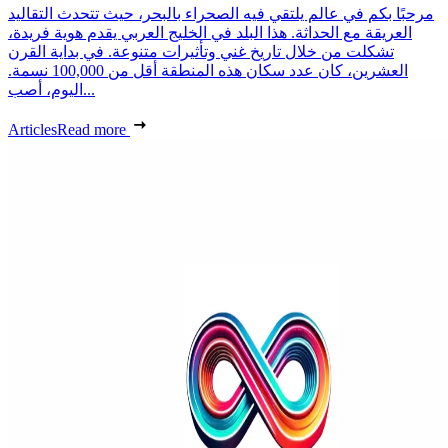
مرحبًا بكم في عالم يلتقي فيه الصحراء بالبحر، حيث تتحدث التقاليد
العريقة مع الحداثة. هذا البلد في الخليج العربي يقدم هوية فريدة،
تشكلت من خلال تاريخ غني وتأثيرات متنوعة. في بداية القرن
العشرين، كان عدد سكان هذه المنطقة أقل من 100,000 نسمة.
اليوم، أصب...
Articles
Read more