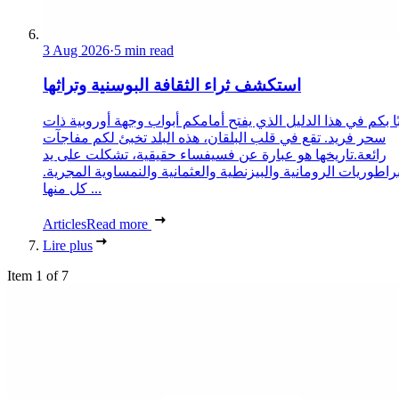
3 Aug 2026
·
5 min read
استكشف ثراء الثقافة البوسنية وتراثها
ا بكم في هذا الدليل الذي يفتح أمامكم أبواب وجهة أوروبية ذات
سحر فريد. تقع في قلب البلقان، هذه البلد تخبئ لكم مفاجآت
رائعة.تاريخها هو عبارة عن فسيفساء حقيقية، تشكلت على يد
براطوريات الرومانية والبيزنطية والعثمانية والنمساوية المجرية.
كل منها ...
Articles
Read more
Lire plus
Item 1 of 7