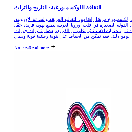
الثقافة اللوكسمبورغية: التاريخ والتراث
 لكسمبورغ مزيجًا رائعًا بين التقاليد العريقة والحداثة الأوروبية.
 الدولة الصغيرة في قلب أوروبا الغربية تتمتع بهوية فريدة حقًا.
د تم بناء تراثه الاستثنائي على مر القرون بفضل تأثيرات جيرانه.
ومع ذلك، فقد تمكن من الحفاظ على هوية وطنية قوية وممي...
Articles
Read more