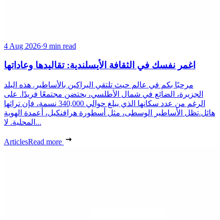
4 Aug 2026
·
9 min read
اغمر نفسك في الثقافة الأيسلندية: تقاليدها وعاداتها
مرحبًا بكم في عالم حيث تلتقي البراكين بالأساطير. هذه البلد
الجزيرة، الضائع في شمال الأطلسي، يحتضن مجتمعًا فريدًا. على
الرغم من عدد سكانها الذي يبلغ حوالي 340,000 نسمة، فإن تراثها
هائل.تظل الأساطير الوسطى، مثل أسطورة هرافنكيل، أعمدة الهوية
المحلية. لا...
Articles
Read more