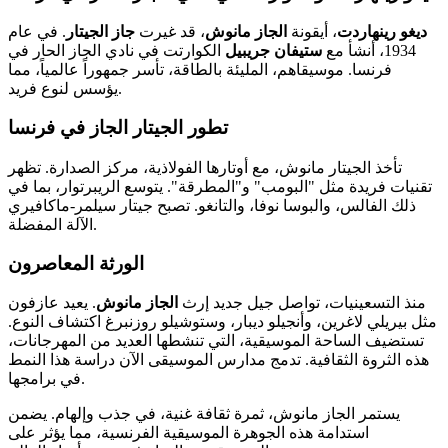
ديغو رينهاردت
، أيقونة
الجاز مانوش
، قد غيرت
جاز الجيتار
. في عام
1934، أنشأ مع
ستيفان جريبيل
الكوارتت في نادي الجاز الحار في
فرنسا. موسيقاهم، المليئة بالطاقة، تأسر جمهوراً عالمياً، مما
يؤسس لنوع فريد.
تطور الجيتار الجاز في فرنسا
تأخذ الجيتار مانوش، مع أوتارها الفولاذية، مركز الصدارة. تظهر
تقنيات فريدة مثل "البومب" و"المطرقة". يتوسع الريبرتوار، بما في
ذلك الفالس، والبوسا نوفا، والتانغو. تصبح جيتار سيلمر-ماكافيري
الآلة المفضلة.
الورثة المعاصرون
منذ التسعينيات، تواصل جيل جديد إرث
الجاز مانوش
. يعيد عازفون
مثل بيريلي لاغرين، وأنجيلو ديبار، وستوشيلو روزنبرغ اكتشاف النوع.
تستضيف الساحة الموسيقية، التي تنشطها العديد من المهرجانات،
هذه الثروة الثقافية. تدمج مدارس الموسيقى الآن دراسة هذا النمط
في برامجها.
يستمر الجاز مانوش، ثمرة ثقافة غنية، في جذب وإلهام. يضمن
استدامة هذه الجوهرة الموسيقية الفرنسية، مما يؤثر على