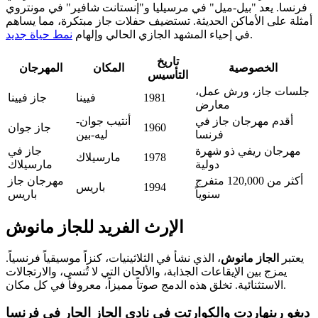
فرنسا. يعد "بيل-ميل" في مرسيليا و"إنستانت شافير" في مونتروي
أمثلة على الأماكن الحديثة. تستضيف حفلات جاز مبتكرة، مما يساهم
.
في إحياء المشهد الجازي الحالي وإلهام
نمط حياة جديد
تاريخ
الخصوصية
المكان
المهرجان
التأسيس
جلسات جاز، ورش عمل،
1981
فيينا
جاز فيينا
معارض
أقدم مهرجان جاز في
أنتيب جوان-
1960
جاز جوان
فرنسا
ليه-بين
مهرجان ريفي ذو شهرة
جاز في
1978
مارسيلاك
دولية
مارسيلاك
أكثر من 120,000 متفرج
مهرجان جاز
1994
باريس
سنوياً
باريس
الإرث الفريد للجاز مانوش
يعتبر
الجاز مانوش
، الذي نشأ في الثلاثينيات، كنزاً موسيقياً فرنسياً.
يمزج بين الإيقاعات الجذابة، والألحان التي لا تُنسى، والارتجالات
الاستثنائية. تخلق هذه الدمج صوتاً مميزاً، معروفاً في كل مكان.
ديغو رينهاردت والكوارتت في نادي الجاز الحار في فرنسا