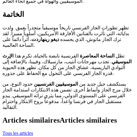
الموسيقيين والهواة في جميع أنحاء العالم.
الخاتمة
تظهر تطورات الجاز الفرنسي تاريخاً موسيقياً متجذراً بعمق. ولدت
بداياته، التي تأثرت بالفنانين الأفارقة الأمريكيين، أسلوباً مميزاً. لقد
ترك الجاز مانوش، الذي يجسده
ديغو رينهاردت
، أثراً دائماً على
الساحة العالمية.
تظل
الساحة المعاصرة
الفرنسية نابضة بالحياة، تكرم هذا
الإرث
الموسيقي
. تجذب مهرجانات أنتيب، مارسيلاك، وفيينا، بالإضافة إلى
النوادي الباريسية، عشاق الجاز من كل مكان. تظهر هذه الحيوية
قدرة الجاز الفرنسي على التحول مع الحفاظ على جذوره.
يستكشف جيل جديد من
الموسيقيين الفرنسيين
حدود النوع، من
خلال مزج الجاز وأنماط أخرى. تضمن هذه الابتكارات استدامة الجاز
الفرنسي على المستوى الدولي، مما يثري تراثه الموسيقي. يبدو
مستقبل الجاز في فرنسا واعداً، مدفوعاً بروح الابتكار واحترام
التقاليد.
Articles similaires
Articles similaires
Tous les articles