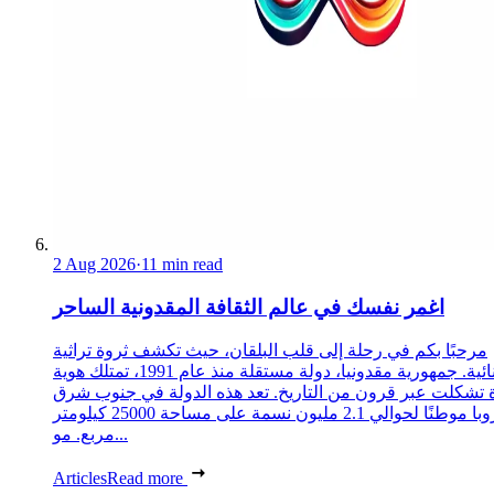
2 Aug 2026
·
11 min read
اغمر نفسك في عالم الثقافة المقدونية الساحر
مرحبًا بكم في رحلة إلى قلب البلقان، حيث تكشف ثروة تراثية
استثنائية. جمهورية مقدونيا، دولة مستقلة منذ عام 1991، تمتلك هوية
 تشكلت عبر قرون من التاريخ. تعد هذه الدولة في جنوب شرق
أوروبا موطنًا لحوالي 2.1 مليون نسمة على مساحة 25000 كيلومتر
مربع. مو...
Articles
Read more