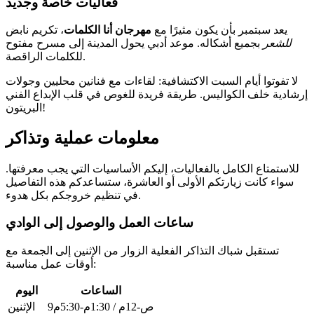
فعاليات خاصة وجديد
يعد سبتمبر بأن يكون مثيرًا مع
مهرجان أنا الكلمات
، تكريم نابض
للشعر
بجميع أشكاله. موعد أدبي يحول المدينة إلى مسرح مفتوح
للكلمات الراقصة.
لا تفوتوا أيام السبت الاكتشافية: لقاءات مع فنانين محليين وجولات
إرشادية خلف الكواليس. طريقة فريدة للغوص في قلب الإبداع الفني
البريتون!
معلومات عملية وتذاكر
للاستمتاع الكامل بالفعاليات، إليكم الأساسيات التي يجب معرفتها.
سواء كانت زيارتكم الأولى أو العاشرة، ستساعدكم هذه التفاصيل
في تنظيم خروجكم بكل هدوء.
ساعات العمل والوصول إلى الوادي
تستقبل شباك التذاكر الفعلية الزوار من الإثنين إلى الجمعة مع
أوقات عمل مناسبة:
الساعات
اليوم
9ص-12م / 1:30م-5:30م
الإثنين