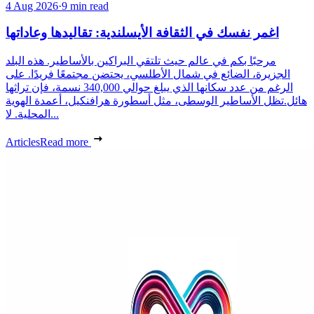
4 Aug 2026
·
9 min read
اغمر نفسك في الثقافة الأيسلندية: تقاليدها وعاداتها
مرحبًا بكم في عالم حيث تلتقي البراكين بالأساطير. هذه البلد
الجزيرة، الضائع في شمال الأطلسي، يحتضن مجتمعًا فريدًا. على
الرغم من عدد سكانها الذي يبلغ حوالي 340,000 نسمة، فإن تراثها
هائل.تظل الأساطير الوسطى، مثل أسطورة هرافنكيل، أعمدة الهوية
المحلية. لا...
Articles
Read more