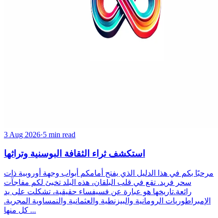
3 Aug 2026
·
5 min read
استكشف ثراء الثقافة البوسنية وتراثها
مرحبًا بكم في هذا الدليل الذي يفتح أمامكم أبواب وجهة أوروبية ذات
سحر فريد. تقع في قلب البلقان، هذه البلد تخبئ لكم مفاجآت
رائعة.تاريخها هو عبارة عن فسيفساء حقيقية، تشكلت على يد
الإمبراطوريات الرومانية والبيزنطية والعثمانية والنمساوية المجرية.
كل منها ...