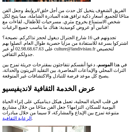
الفريق الشغوف يتخيل كل حدث من أجل
خلق الروابط
وجعل الفن
متاحًا للجميع. أسعار ذكية ترافق هذه المبادرة الشاملة، مما يتيح لكل
شخص الاستمتاع بخروج مثري. مسرحيات للأطفال، لقاءات مع
فنانين أو عروض كوميدية: هناك ما يناسب جميع الرغبات!
تجدونهم في 16 شارع الجنرال ديغول لحجز تذاكركم. نصيحة؟
اشتركوا بسرعة للاستفادة من مزايا حصرية طوال العام. اتصلوا بهم
على 02.98.68.67.63 أو عبر culture@landivisiau.fr لتخصيص
جدولكم الثقافي.
في هذا
الموسم
، دعوا أنفسكم تتفاجئون بمقترحات جريئة تمزج بين
التراث المحلي والإبداعات المعاصرة. بين التقليد البريتون والحداثة،
يصبح كل موعد فرصة للتبادل والاكتشافات غير المتوقعة.
عرض الخدمة الثقافية لانديفيسيو
في قلب الحياة المحلية، تعمل هيكل ديناميكي على إثراء الحياة
اليومية للسكان. التزامها؟ جعل الفن متاحًا من خلال مشاريع
متنوعة تمزج بين الإبداع والمشاركة، لا سيما من خلال مبادرات
.
الرعاية الثقافية