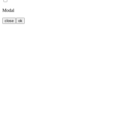
Modal
close
ok