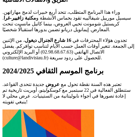
وراء هذا البرنامج المتطلب، تتحد أربع خبيرات لدمج مهاراتهن.
سيسيل مورييل شيفالييه تقود بحماس الأنشطة و
مكتبة زافيير-غرا
.
كريستيل شومونت تحيي العروض، بينما كاتيل مانسيت تنحت
المعارض. إيمانويل دريانو تضمن بدورها استقبالًا شخصيًا.
تجدون هؤلاء المحترفات في
16 شارع الجنرال ديغول
، من الإثنين
إلى الجمعة. تتغير أوقات العمل حسب الأيام لتناسب توافركم. يفضل
الاتصال الهاتفي (02.98.68.67.63) أو البريد الإلكتروني
(culture@landivisiau.fr) للحصول على ردود سريعة.
برنامج الموسم الثقافي 2024/2025
تعتبر هذه السنة نقطة تحول مع
عروض
جديدة تتحدى القواعد.
ستنطلق الفعالية في 22 سبتمبر مع
كوسكوليتو
، أوبريت تاريخية تم
إعادة تصورها في أجواء نابوليتانية من الستينيات. عرض محلي لا
ينبغي تفويته!