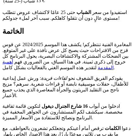
13 €
شباب (-25 سنة)
استفيدوا من سعر
الشباب
حتى 25 عامًا لاكتشاف عروض تتطلب
مستوى عالٍ دون أن تثقلوا كاهلكم. سبب آخر لملء جدولكم!
الخاتمة
المغامرة الفنية تنتظركم! يكشف هذا الموسم 2024/2025 عن قوس
قزح من الاقتراحات حيث يصبح كل عرض نافذة على غير المتوقع.
بين الضحكات المشتركة والاكتشافات البصرية، يحول البرنامج كل
خروج إلى ذكرى ثمينة. في هذا السياق، من الضروري فهم
أهمية
لتقدير هذه الموسم الغني بالفعاليات بشكل كامل.
المقدمة
يقودكم الفريق الشغوف نحو
لقاءات فريدة
: ورش عمل إبداعية
للأطفال، حفلات موسيقية نابضة أو قراءات شعرية. سرهم؟ مزيج
ناجح من التقليد البريتون والجرأة المعاصرة الذي يجذب جميع
الأعمار.
ادخلوا من أبواب
16 شارع الجنرال ديغول
لتكوين قائمة ثقافية
مخصصة. سيكشف لكم المستشارون عن الجواهر المخفية في
البرنامج ونصائح للاستفادة من الأسعار المميزة.
دعوا
الكلمات
ترقص أمام أعينكم وتجعلكم تشعرون بالعواطف. مع
ما يقرب من ثلاثين موعدًا بارزًا، يعد هذا الإصدار الخاص بإبهار