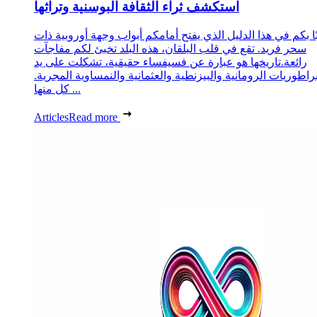
استكشف ثراء الثقافة البوسنية وتراثها
ا بكم في هذا الدليل الذي يفتح أمامكم أبواب وجهة أوروبية ذات
سحر فريد. تقع في قلب البلقان، هذه البلد تخبئ لكم مفاجآت
رائعة.تاريخها هو عبارة عن فسيفساء حقيقية، تشكلت على يد
براطوريات الرومانية والبيزنطية والعثمانية والنمساوية المجرية.
كل منها ...
Articles
Read more