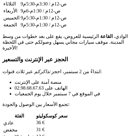
9ص-12م / 3:30م-5:30م
الثلاثاء
9ص-12م / 1:30م-6م
الأربعاء
9ص-12م / 1:30م-5:30م
الخميس
9ص-12م / 1:30م-5:30م
الجمعة
الوادي،
القاعة
الرئيسية للعروض، يقع على بعد خطوات من وسط
المدينة. موقف سيارات مجاني يسهل وصولكم حتى في اللحظة
الأخيرة!
الحجز عبر الإنترنت والتسعير
عبر ثلاث قنوات:
ابتداءً من 2 سبتمبر، احجز
تذاكركم
منصة آمنة على الإنترنت
الهاتف على 02.98.68.67.63
في الموقع في 7 سبتمبر خلال يوم الجمعيات
تجمع الأسعار بين الوصول والجودة:
سعر كوسكوليتو
الفئة
36 €
عادي
31 €
مخفض