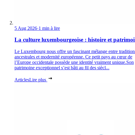
5 Aug 2026
·
1 min à lire
La culture luxembourgeoise : histoire et patrimo
Le Luxembourg nous offre un fascinant mélange entre tradition
ancestrales et modernité européenne. Ce petit pays au cœur de
l’Europe occidentale possède une identité vraiment unique.Son
patrimoine exceptionnel s’est bâti au fil des siècl...
Articles
Lire plus