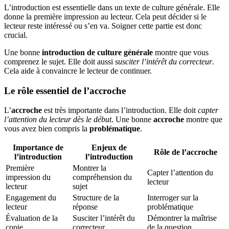
L’introduction est essentielle dans un texte de culture générale. Elle
donne la première impression au lecteur. Cela peut décider si le
lecteur reste intéressé ou s’en va. Soigner cette partie est donc
crucial.
Une bonne
introduction de culture générale
montre que vous
comprenez le sujet. Elle doit aussi
susciter l’intérêt du correcteur
.
Cela aide à convaincre le lecteur de continuer.
Le rôle essentiel de l’accroche
L’
accroche
est très importante dans l’introduction. Elle doit
capter
l’attention du lecteur dès le début
. Une bonne
accroche
montre que
vous avez bien compris la
problématique
.
Importance de
Enjeux de
Rôle de l’accroche
l’introduction
l’introduction
Première
Montrer la
Capter l’attention du
impression du
compréhension du
lecteur
lecteur
sujet
Engagement du
Structure de la
Interroger sur la
lecteur
réponse
problématique
Évaluation de la
Susciter l’intérêt du
Démontrer la maîtrise
copie
correcteur
de la question