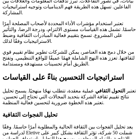
بيانات، في تصور التفاعلات. تبرز تدفقات المعلومات والعلاقات بين
الفاعلين. تسهل هذه الطريقة فهم الديناميات وتوجيه استراتيجيات
المشاركة.
تعتبر استخدام مؤشرات الأداء المحددة لأصحاب المصلحة أمرًا
حاسمًا. تشمل هذه القياسات مستوى الالتزام، ودرجة الرضا، والتأثير
على المشروع. تسمح بتقييم فعالية المبادرات الثقافية وضبط
الاستراتيجيات وفقًا لذلك.
من خلال دمج هذه العناصر، يمكن للشركات تطوير نظام تقييم قوي
لثقافتها. تعزز هذه النهج الشاملة فهمًا عميقًا للواقع التنظيمي. وتفتح
الطريق أمام تحسينات مستهدفة ومستدامة.
استراتيجيات التحسين بناءً على القياسات
تعتبر
التحول الثقافي
عملية معقدة، تتطلب نهجًا منهجيًا. يسمح تحليل
نتائج تقييم ثقافة الشركة بتحديد المجالات التي تحتاج إلى تحسين.
تعتبر هذه الخطوة ضرورية لتحسين فعالية المنظمة.
تحليل الفجوات الثقافية
يعد تحليل الفجوات بين الثقافة الحالية والمطلوبة أمرًا حاسمًا. وفقًا
لدراسة من Eletive شملت 50 شركة، تؤثر الثقافة بشكل كبير على
الإنتاجية والتزام الموظفين. يسمح هذا التحليل باستهداف الجوانب