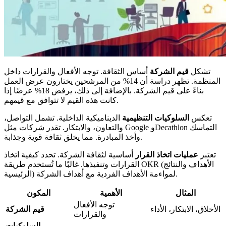
تشكل
قيم الشركة
أساس الثقافة. توجه الأفعال والقرارات داخل
المنظمة. تظهر دراسة أن 14% من المرشحين يختارون عرض العمل
بناءً على قيم الشركة. بالإضافة إلى ذلك، يرفض 18% عرضًا إذا
كانت هذه القيم لا تتوافق مع قيمهم.
تعكس
السلوكيات التنظيمية
الديناميكية الداخلية. تشمل التواصل،
والتعاون، والابتكار. تقدر شركات مثل Google وDecathlon التماسك
وأخذ المبادرة. مما يخلق ثقافة قوية وجذابة.
تعتبر
عمليات اتخاذ القرار
أساسية لثقافة الشركة. تحدد كيفية اتخاذ
القرارات وتنفيذها. غالبًا ما تُستخدم طريقة OKR (الأهداف والنتائج
الرئيسية) لمواءمة الأهداف الفردية مع أهداف الشركة.
المثال
الأهمية
المكون
توجه الأفعال
الأخلاق، الابتكار، الأداء
قيم الشركة
والقرارات
السلوكيات