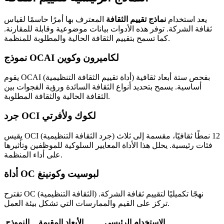
يعد استخدام
نماذج تقييم الثقافة
المعترف بها أمرًا حاسمًا لقياس
ثقافة الشركة. توفر هذه الأدوات بيانات موضوعية وقابلة للمقارنة.
كما تسمح بتقييم الثقافة الحالية والمطلوبة للمنظمة.
نموذج OCAI لكاميرون وكوين
يقوم OCAI (أداة تقييم الثقافة التنظيمية) بفحص ستة أبعاد ثقافية
أساسية. يسمح بتحديد أنواع الثقافة السائدة ورؤية الفجوات بين
الثقافة الحالية والثقافة المطلوبة.
جرد OCI لكوك ولأفرتي
يقيس OCI (جرد الثقافة التنظيمية) 12 نمطًا ثقافيًا، مقسمة إلى ثلاث
فئات رئيسية. يحلل هذا الأداة المعايير السلوكية للموظفين وتأثيرها
على أداء المنظمة.
أداة OC لبوسيت وكونينغ
تقترح OC (الثقافة التنظيمية) نهجًا تكميليًا لتقييم ثقافة الشركة.
تركز على القيم والممارسات التي تشكل بيئة العمل.
الاستخدام الرئيسي
الأبعاد المقيمة
النموذج