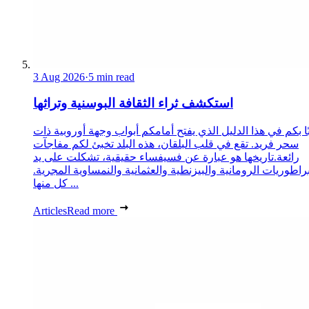
3 Aug 2026
·
5 min read
استكشف ثراء الثقافة البوسنية وتراثها
ا بكم في هذا الدليل الذي يفتح أمامكم أبواب وجهة أوروبية ذات
سحر فريد. تقع في قلب البلقان، هذه البلد تخبئ لكم مفاجآت
رائعة.تاريخها هو عبارة عن فسيفساء حقيقية، تشكلت على يد
براطوريات الرومانية والبيزنطية والعثمانية والنمساوية المجرية.
كل منها ...
Articles
Read more