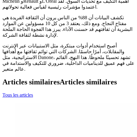
Michelin وRenault وL'Oréal أهمية التكيف مع تحديات السوق. لقد
اعتمدوا مؤشرات رئيسية لقياس فعالية تحولاتهم.
تكشف البيانات أن 88% من الناس يرون أن الثقافة الفريدة هي
مفتاح النجاح. ومع ذلك، يعتقد 3 من كل 10 مسؤولين عن الموارد
البشرية أن ثقافتهم قد حسنت الأداء. يبرز هذا الفجوة الحاجة الملحة
لإدارة نشطة لثقافة الشركة.
أصبح استخدام أدوات مبتكرة، مثل الاستبيانات عبر الإنترنت
والمقابلات، أمرًا حاسمًا. الشركات التي توائم ثقافتها مع أهدافها
الاستراتيجية، مثل Danone، تشهد تحسينًا ملحوظًا. هذا النهج، القائم
على فهم عميق للديناميات الداخلية، ضروري للتكيف والاستدامة في
عالم متغير.
Articles similaires
Articles similaires
Tous les articles