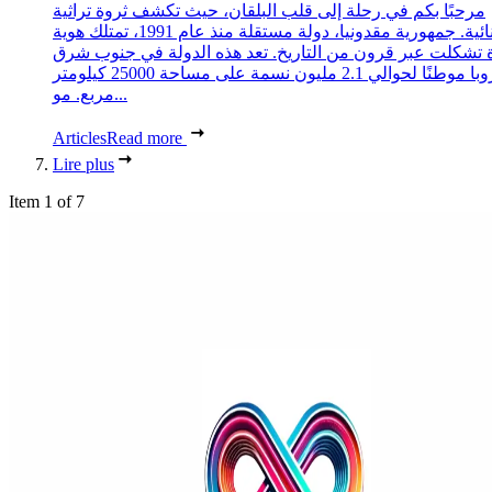
مرحبًا بكم في رحلة إلى قلب البلقان، حيث تكشف ثروة تراثية
استثنائية. جمهورية مقدونيا، دولة مستقلة منذ عام 1991، تمتلك هوية
 تشكلت عبر قرون من التاريخ. تعد هذه الدولة في جنوب شرق
أوروبا موطنًا لحوالي 2.1 مليون نسمة على مساحة 25000 كيلومتر
مربع. مو...
Articles
Read more
Lire plus
Item 1 of 7