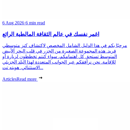
6 Aug 2026
·
6 min read
اغمر نفسك في عالم الثقافة المالطية الرائع
مرحبًا بكم في هذا الدليل الشامل المخصص لاكتشاف كنز متوسطي
فريد. هذه المجموعة الصغيرة من الجزر في قلب البحر الأبيض
المتوسط تستحق كل اهتمامكم، سواء كنتم تخططون لزيارة أو
للإقامة. نحن نرافقكم عبر الجوانب المتعددة لهذا البلد الجزيئي
الاستثنائي. هويته تت...
Articles
Read more