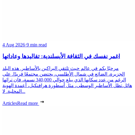
4 Aug 2026
·
9 min read
اغمر نفسك في الثقافة الأيسلندية: تقاليدها وعاداتها
مرحبًا بكم في عالم حيث تلتقي البراكين بالأساطير. هذه البلد
الجزيرة، الضائع في شمال الأطلسي، يحتضن مجتمعًا فريدًا. على
الرغم من عدد سكانها الذي يبلغ حوالي 340,000 نسمة، فإن تراثها
هائل.تظل الأساطير الوسطى، مثل أسطورة هرافنكيل، أعمدة الهوية
المحلية. لا...
Articles
Read more