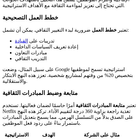
التي تحتاج إلى تعزيز لمواءمة الثقافة مع الأهداف الاستراتيجية.
خطط العمل التصحيحية
ضرورية لبدء التغيير الثقافي. يمكن أن تشمل:
تعتبر
خطط العمل
تدريبات على
القيادة
إعادة تعريف السياسات الداخلية
مبادرات التعاون
التدريب الثقافي
على سبيل المثال، وضعت Google استراتيجية تسمح لموظفيها
بتخصيص 20% من وقتهم لمشاريع شخصية. تعزز هذه النهج الابتكار
والاستقلالية.
متابعة وضبط المبادرات الثقافية
تعتبر
متابعة المبادرات الثقافية
أمرًا حاسمًا لضمان فعاليتها. تستخدم
Netflix تغذية راجعة بزاوية 360 درجة لتقييم الأداء. تركز هذه النهج
على الصدق بدلاً من التسلسل الهرمي. مما يسمح بتعديل المبادرات
باستمرار بناءً على ردود فعل الموظفين.
مثال على الشركة
الهدف
الاستراتيجية