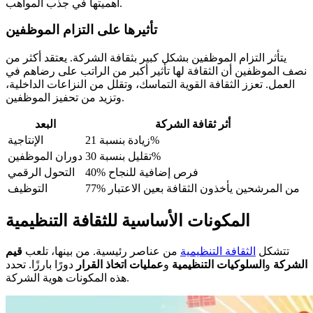
أهميتها في جذب المواهب.
تأثيرها على التزام الموظفين
يتأثر التزام الموظفين بشكل كبير بثقافة الشركة. يعتقد أكثر من
نصف الموظفين أن الثقافة لها تأثير أكبر من الراتب على رضاهم في
العمل. تعزز الثقافة القوية التماسك، وتقلل من النزاعات الداخلية،
وتزيد من تحفيز الموظفين.
أثر ثقافة الشركة
البعد
زيادة بنسبة 21%
الإنتاجية
تقليل بنسبة 30%
دوران الموظفين
40% فرص إضافية للنجاح
التحول الرقمي
77% من المرشحين يأخذون الثقافة بعين الاعتبار
التوظيف
المكونات الأساسية للثقافة التنظيمية
تتشكل
الثقافة التنظيمية
من عناصر رئيسية. من بينها، تلعب
قيم
الشركة
و
السلوكيات التنظيمية
و
عمليات اتخاذ القرار
دورًا بارزًا. تحدد
هذه المكونات هوية الشركة.