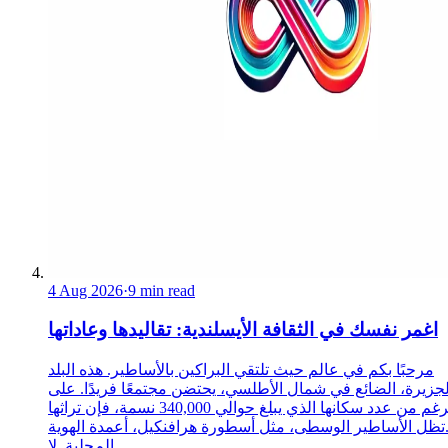
4 Aug 2026
·
9 min read
اغمر نفسك في الثقافة الأيسلندية: تقاليدها وعاداتها
مرحبًا بكم في عالم حيث تلتقي البراكين بالأساطير. هذه البلد
لجزيرة، الضائع في شمال الأطلسي، يحتضن مجتمعًا فريدًا. على
الرغم من عدد سكانها الذي يبلغ حوالي 340,000 نسمة، فإن تراثها
تظل الأساطير الوسطى، مثل أسطورة هرافنكيل، أعمدة الهوية
المحلية. لا...