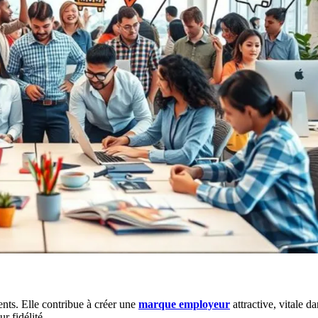
lents. Elle contribue à créer une
marque employeur
attractive, vitale d
r fidélité.