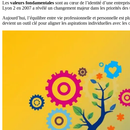
Les
valeurs fondamentales
sont au cœur de l’identité d’une entrepri
Lyon 2 en 2007 a révélé un changement majeur dans les priorités des tr
Aujourd’hui, l’équilibre entre vie professionnelle et personnelle est p
devient un outil clé pour aligner les aspirations individuelles avec les o