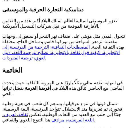
ديناميكية التجارة الحرفية والموسيقى
تغزو الموسيقى المالية
العالم
. تمتلك
البلاد
أكبر عدد من الفنانين
الأفارقة الموقعة من قبل شركات التسجيل الأمريكية.
تتحول المدن مثل موبتي على ضفاف نهر النيجر أو سيغو إلى وجهات
مفضلة. تزدهر السياحة من بوركينا فاسو و ساحل العاج، محتفلة
بهذه الثقافة الحية.
المصطلحات الثقافية، الترجمة من الفرنسية إلى
الإنجليزية، كيفية قول ثقافة بالإنجليزية، نصائح لترجمة اللغة، دليل
.
لغوي، ترجمة المفردات
الخاتمة
في النهاية، تقدم مالي مثالًا بارزًا على المرونة الثقافية حيث يتحدث
الماضي مع الحاضر. تتألق هذه
البلاد
في
أفريقيا الغربية
بفضل تراثها
الحي.
تتمثل قوتها في تنوع عرقياتها. يساهم كل شعب في هوية وطنية
فخورة، تم تعزيزها منذ الاستقلال. تتواجد الفرنسية، اللغة الرسمية،
جنبًا إلى جنب مع العديد من اللغات الوطنية. تعكس
ثقافة، تعريف،
هذا التنوع اللغوي والثقافي.
اللغة الفرنسية، مرادف