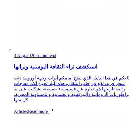
3 Aug 2026
·
5 min read
استكشف ثراء الثقافة البوسنية وتراثها
ا بكم في هذا الدليل الذي يفتح أمامكم أبواب وجهة أوروبية ذات
سحر فريد. تقع في قلب البلقان، هذه البلد تخبئ لكم مفاجآت
رائعة.تاريخها هو عبارة عن فسيفساء حقيقية، تشكلت على يد
براطوريات الرومانية والبيزنطية والعثمانية والنمساوية المجرية.
كل منها ...
Articles
Read more