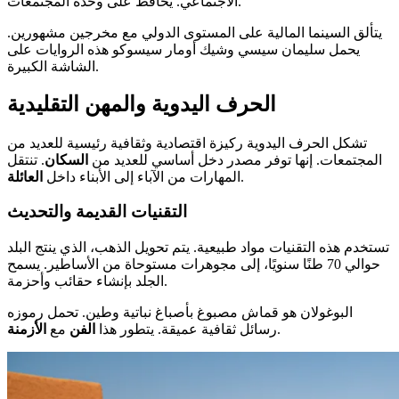
الاجتماعي. يحافظ على وحدة المجتمعات.
يتألق السينما المالية على المستوى الدولي مع مخرجين مشهورين.
يحمل سليمان سيسي وشيك أومار سيسوكو هذه الروايات على
الشاشة الكبيرة.
الحرف اليدوية والمهن التقليدية
تشكل الحرف اليدوية ركيزة اقتصادية وثقافية رئيسية للعديد من
المجتمعات. إنها توفر مصدر دخل أساسي للعديد من
السكان
. تنتقل
.
المهارات من الآباء إلى الأبناء داخل
العائلة
التقنيات القديمة والتحديث
تستخدم هذه التقنيات مواد طبيعية. يتم تحويل الذهب، الذي ينتج البلد
حوالي 70 طنًا سنويًا، إلى مجوهرات مستوحاة من الأساطير. يسمح
الجلد بإنشاء حقائب وأحزمة.
البوغولان هو قماش مصبوغ بأصباغ نباتية وطين. تحمل رموزه
.
رسائل ثقافية عميقة. يتطور هذا
الفن
مع
الأزمنة