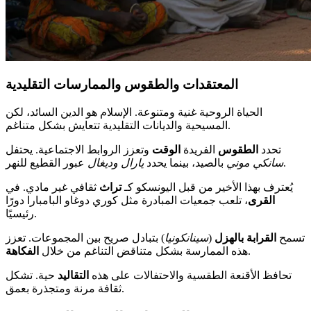
المعتقدات والطقوس والممارسات التقليدية
الحياة الروحية غنية ومتنوعة. الإسلام هو الدين السائد، لكن
المسيحية والديانات التقليدية تتعايش بشكل متناغم.
تحدد
الطقوس
الفريدة
الوقت
وتعزز الروابط الاجتماعية. يحتفل
عبور القطيع للنهر.
سانكي موني
بالصيد، بينما يحدد
يارال وديغال
يُعترف بهذا الأخير من قبل اليونسكو كـ
تراث
ثقافي غير مادي. في
القرى
، تلعب جمعيات المبادرة مثل كوري دوغاو البامبارا دورًا
رئيسيًا.
تسمح
القرابة بالهزل
(
سينانكونيا
) بتبادل صريح بين المجموعات. تعزز
.
هذه الممارسة بشكل متناقض التناغم من خلال
الفكاهة
تحافظ الأقنعة الطقسية والاحتفالات على هذه
التقاليد
حية. تشكل
ثقافة مرنة ومتجذرة بعمق.