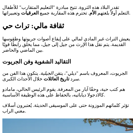
تقدر البلاد هذه الثروة. تتيح مبادرة "التعليم المتقارب" للأطفال
وتعبيراتها.
التعلم أولاً بلغتهم
الأم
. تحترم هذه المقاربة جميع
العرقيات
ثقافة مالي: تراث حي
يعيش التراث غير المادي لمالي على إيقاع أصوات جريوتها وطقوسها
القديمة. يتم نقل هذا الإرث من جيل إلى جيل، مما يخلق رابطًا قويًا
بين الماضي والحاضر.
التقاليد الشفوية وفن الجريوت
الجريوت، المعروف باسم "ديلي"، يتقن
الجيلية
. يتكون هذا الفن من
خلال الأحداث الكبرى.
سرد
تاريخ
العائلات
هم كتب حية، وحقًا آبار من المعرفة. يقوم الرئيس الحالي، مامادو
كالادجولا دياباتيه، بالحفاظ على هذه الوظيفة الأساسية.
تؤثر كلماتهم الموزونة حتى على الموسيقى الحديثة. يُعتبرون أسلاف
مغني الراب.