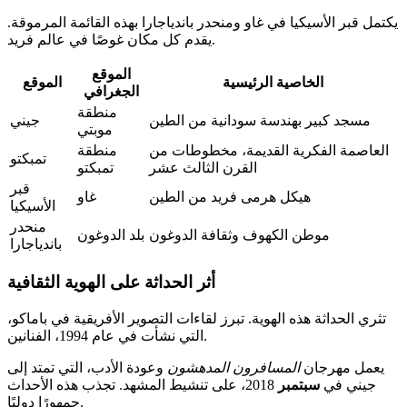
يكتمل قبر الأسيكيا في غاو ومنحدر باندياجارا بهذه القائمة المرموقة.
يقدم كل مكان غوصًا في عالم فريد.
الموقع
الخاصية الرئيسية
الموقع
الجغرافي
منطقة
مسجد كبير بهندسة سودانية من الطين
جيني
موبتي
العاصمة الفكرية القديمة، مخطوطات من
منطقة
تمبكتو
القرن الثالث عشر
تمبكتو
قبر
هيكل هرمى فريد من الطين
غاو
الأسيكيا
منحدر
موطن الكهوف وثقافة الدوغون
بلد الدوغون
باندياجارا
أثر الحداثة على الهوية الثقافية
تثري الحداثة هذه الهوية. تبرز لقاءات التصوير الأفريقية في باماكو،
التي نشأت في عام 1994، الفنانين.
يعمل مهرجان
المسافرون المدهشون
وعودة الأدب، التي تمتد إلى
جيني في
سبتمبر
2018، على تنشيط المشهد. تجذب هذه الأحداث
جمهورًا دوليًا.