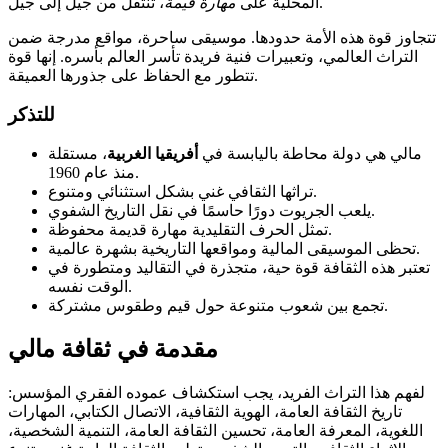
، تنتقل من جيل إلى جيل.
المحلية على
مهارة قيمة
تتجاوز قوة هذه الأمة حدودها. موسيقى ساحرة، مواقع مدرجة ضمن
التراث العالمي، وتعبيرات فنية فريدة تأسر العالم بأسره. إنها قوة
تتطور مع الحفاظ على جذورها العميقة.
للتذكر
مالي هي دولة محاطة باليابسة في
أفريقيا الغربية
، مستقلة
منذ عام 1960.
تراثها الثقافي غني بشكل استثنائي ومتنوع.
يلعب الجريوت دورًا حاسمًا في نقل التاريخ الشفوي.
تمثل الحرف التقليدية مهارة قديمة محفوظة.
تحظى الموسيقى المالية ومواقعها التاريخية بشهرة عالمية.
تعتبر هذه الثقافة قوة حية، متجذرة في التقاليد ومتطورة في
الوقت نفسه.
تجمع بين شعوب متنوعة حول قيم وطقوس مشتركة.
مقدمة في ثقافة مالي
لفهم هذا التراث الفريد، يجب استكشاف عموده الفقري المؤسس:
تاريخ الثقافة العامة، الهوية الثقافية، الاتصال الكتابي، المهارات
اللغوية، المعرفة العامة، تحسين الثقافة العامة، التنمية الشخصية،