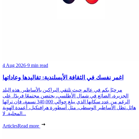
4 Aug 2026
·
9 min read
اغمر نفسك في الثقافة الأيسلندية: تقاليدها وعاداتها
مرحبًا بكم في عالم حيث تلتقي البراكين بالأساطير. هذه البلد
الجزيرة، الضائع في شمال الأطلسي، يحتضن مجتمعًا فريدًا. على
الرغم من عدد سكانها الذي يبلغ حوالي 340,000 نسمة، فإن تراثها
هائل.تظل الأساطير الوسطى، مثل أسطورة هرافنكيل، أعمدة الهوية
المحلية. لا...
Articles
Read more