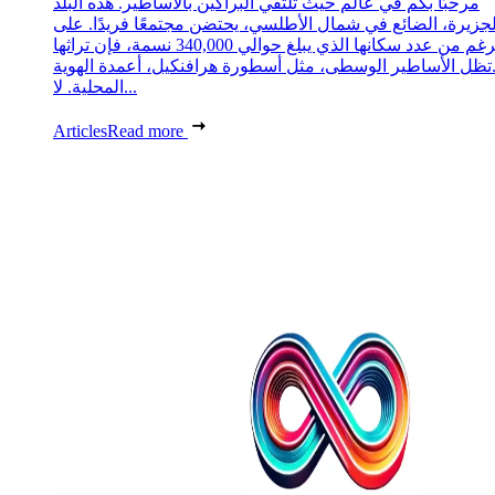
مرحبًا بكم في عالم حيث تلتقي البراكين بالأساطير. هذه البلد
لجزيرة، الضائع في شمال الأطلسي، يحتضن مجتمعًا فريدًا. على
الرغم من عدد سكانها الذي يبلغ حوالي 340,000 نسمة، فإن تراثها
تظل الأساطير الوسطى، مثل أسطورة هرافنكيل، أعمدة الهوية
المحلية. لا...
Articles
Read more