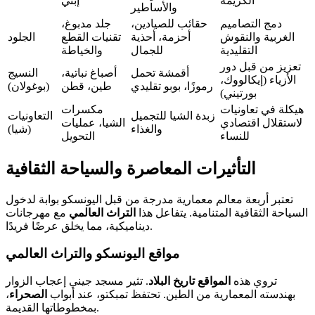
الكريمة
إبني
والأساطير
دمج التصاميم
حقائب للصيادين،
جلد مدبوغ،
الغربية والنقوش
أحزمة، أحذية
تقنيات القطع
الجلود
التقليدية
للجمال
والخياطة
تعزيز من قبل دور
أقمشة تحمل
أصباغ نباتية،
النسيج
الأزياء (إيكالووك،
رموزًا، بوبو تقليدي
طين، قطن
(بوغولان)
بورتيني)
هيكلة في تعاونيات
مكسرات
زبدة الشيا للتجميل
التعاونيات
لاستقلال اقتصادي
الشيا، عمليات
والغذاء
(شيا)
للنساء
التحويل
التأثيرات المعاصرة والسياحة الثقافية
تعتبر أربعة معالم معمارية مدرجة من قبل اليونسكو بوابة لدخول
السياحة الثقافية المتنامية. يتفاعل هذا
التراث العالمي
مع مهرجانات
ديناميكية، مما يخلق عرضًا فريدًا.
مواقع اليونسكو والتراث العالمي
تروي هذه
المواقع
تاريخ
البلاد
. تثير مسجد جيني إعجاب الزوار
بهندسته المعمارية من الطين. تحتفظ تمبكتو، عند أبواب
الصحراء
،
بمخطوطاتها القديمة.