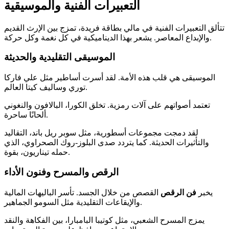
التعبيرات الفنية والموسيقية
تتألق التعبيرات الفنية في مالي بطاقة فريدة، تمزج بين الإرث القديم
والإبداع المعاصر. يشعر بهذا الديناميكية في كل نغمة وكل حركة.
الموسيقى التقليدية والحديثة
الموسيقى هي قلب هذه الأمة. لقد أسرت أساطير مثل علي فاركا
توري وساليف كيتا العالم.
تعتمد أصواتهم على آلات رمزية. تخلق الكورا، البالافون والنغوني
ألحانًا ساحرة.
لقد دمجت مجموعات أسطورية، مثل سوبر ريل باند، التقاليد
والتأثيرات الحديثة. كما يتردد صدى البلوز-روك الصحراوي، الذي
حمله تيناريون، بقوة.
الرقص والمسرح وفنون الأداء
يخبر
فن
الرقص
القصص من خلال الجسد. تأسر الباليهات المالية
والإيقاعات التقليدية مثل السومو الجماهير.
يمزج المسرح الشعبي، مثل كوتيبا البامبارا، بين الفكاهة والنقد