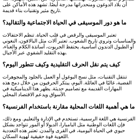
أن بلاد الدوغون ومنحدراتها مدرجة أيضًا. تشهد هذه الأماكن على
تاريخ مثير وتقنيات بناء قديمة.
ما هو دور الموسيقى في الحياة الاجتماعية والتقاليد؟
تعتبر الموسيقى والرقص في قلب الحياة. تنظم الاحتفالات
والمناسبات وتروي تاريخ الشعوب. تعتبر آلات مثل البالافون، النغوني
أو الطبول الدندون أساسية. يحتفظ الجريوت، أساتذة الكلام والغناء،
بهذه التقليد الشفوي عبر الأجيال.
كيف يتم نقل الحرف التقليدية وكيف تتطور اليوم؟
تنتقل التقنيات، مثل نسج البوغول أو العمل بالجلود والمجوهرات
الفضية، غالبًا في العائلة. اليوم، يبتكر الحرفيون من خلال دمج هذه
المهارات القديمة مع تصاميم حديثة. يظهر هذا الديناميكية في
الأسواق ويدعم الاقتصاد المحلي.
ما هي أهمية اللغات المحلية مقارنة باستخدام الفرنسية؟
الفرنسية هي اللغة الرسمية، تستخدم في الإدارة والتعليم. ومع ذلك،
فإن اللغات الوطنية مثل البامبارا، الديولا أو المور تتواجد بشكل
حيوي في الحياة اليومية، في القرى والمدن. تعتبر هذه التعددية
اللغوية قوة حقيقية لهوية السكان.