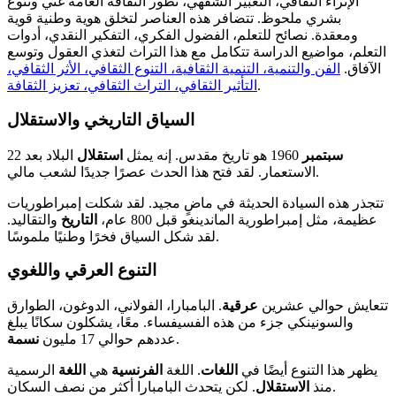
الإثراء الثقافي، التعبير الشفهي، تطور الثقافة العامة غني وتنوع
بشري ملحوظ. تتضافر هذه العناصر لتخلق هوية وطنية قوية
ومعقدة. نصائح للتعلم، الفضول الفكري، التفكير النقدي، أدوات
التعلم، مواضيع الدراسة تتكامل مع هذا التراث لتغذي العقول وتوسع
الآفاق.
الفن والتنمية، التنمية الثقافية، التنوع الثقافي، الأثر الثقافي،
.
التأثير الثقافي، التراث الثقافي، تعزيز الثقافة
السياق التاريخي والاستقلال
سبتمبر
1960 هو تاريخ مقدس. إنه يمثل
استقلال
البلاد بعد
22
الاستعمار. لقد فتح هذا الحدث عصرًا جديدًا لشعب مالي.
تتجذر هذه السيادة الحديثة في ماضٍ مجيد. لقد شكلت إمبراطوريات
عظيمة، مثل إمبراطورية الماندينغو قبل 800 عام،
التاريخ
والتقاليد.
لقد شكل السياق فخرًا وطنيًا ملموسًا.
التنوع العرقي واللغوي
تتعايش حوالي عشرين
عرقية
. البامبارا، الفولاني، الدوغون، الطوارق
والسونينكي جزء من هذه الفسيفساء. معًا، يشكلون سكانًا يبلغ
.
عددهم حوالي 17 مليون
نسمة
يظهر هذا التنوع أيضًا في
اللغات
. اللغة
الفرنسية
هي
اللغة
الرسمية
. لكن يتحدث البامبارا أكثر من نصف السكان.
منذ
الاستقلال