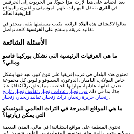
يعد الحفاظ على هذا الإرث أمرًا حيويًا. من الجريوت إلى الحرفيين
في
القرى
، تنتقل المهارات. تلهم الموسيقى والفنون والمواقع
التاريخية العالم.
تعالوا لاكتشاف هذه
البلاد
الرائعة. يكتب مستقبلها بثقة، متجذر في
كلغة تواصل.
تقاليد عريقة ومنفتح على
الفرنسية
الأسئلة الشائعة
ما هي العرقيات الرئيسية التي تشكل بوركينا فاسو
ومالي؟
تحتوي هذه البلدان في غرب إفريقيا على تنوع كبير. نجد فيها بشكل
خاص الفولاني، البامبارا، الدوغون، السينوفو والبوبو. كل مجموعة
تضيف لغاتها، عاداتها، مهاراتها الخاصة، مما يخلق تراثًا ثقافيًا غنيًا
جدًا، بما في ذلك
فن زنجبار، عادات زنجبار، ثقافة زنجبار، تاريخ
.
زنجبار، جزيرة زنجبار، تراث زنجبار، تقاليد زنجبار، زنجبار
ما هي المواقع المدرجة في التراث العالمي لليونسكو
التي يمكن زيارتها؟
تحتوي المنطقة على مواقع استثنائية! في مالي، المدن القديمة
تمبكتو وجيني، المعروفة بهندستها المعمارية من الطين، شهيرة. كما