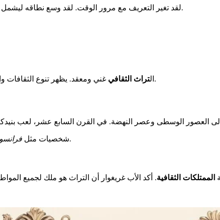
حيوياً للهوية وغنى المجتمع.
لقد تغير التعريف مع مرور الوقت. لقد وسع نطاقه ليشمل
غني ومعقد. يظهر تنوع الثقافات والحضارات. إن الحفاظ على هذا التراث وتقديره أمر أساسي لمجتمعاتنا.
ال
تراث الثقافي
.
شخصيات مثل
فرانسوا
ة
الممتلكات الثقافية
. أكد الأب غريغوار أن التراث هو ملك لجميع المو