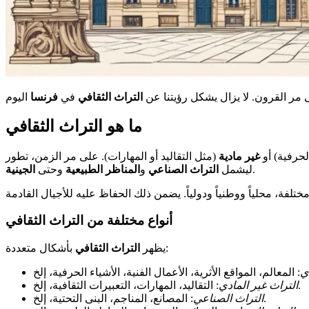
ى مر القرون. لا يزال يشكل رؤيتنا عن
التراث الثقافي
في
فرنسا
ما هو التراث الثقافي
لحرفية) أو
غير مادية
(مثل التقاليد أو المهارات). على مر الزمن، تطور
.
ليشمل
التراث الصناعي
و
المناظر الطبيعية
وحتى
الجينية
أنواع مختلفة من التراث الثقافي
بأشكال متعددة:
يظهر
التراث الثقافي
ي
: التقاليد، المهارات، التعبيرات الثقافية، إلخ.
التراث غير المادي
: المصانع، المناجم، البنى التحتية، إلخ.
التراث الصناعي