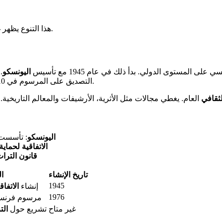
. إنه إرث ثمين يجب حمايته للأجيال القادمة.
هذا التنوع يظهر 
لى المستوى الدولي. بدأ ذلك في عام 1945 مع تأسيس
اليونسكو
. 
.
التصديق على المرسوم في 10 فبراير 1976 على
لثقافي
العام. يغطي مجالات مثل الأثرية، الأرشيفات والمعالم التاريخية
اليونسكو
: تأسست في عا
الاتفاقية لحماي
قانون الترا
تاريخ الإنشاء
ا
1945
إنشاء
الاتفا
1976
مرسوم فرنسي 
غير متاح
تشريع حول
الت