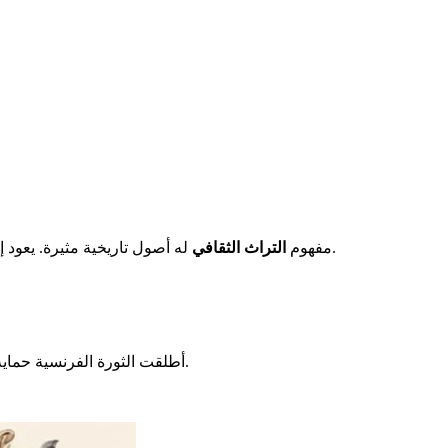
له أصول تاريخية مثيرة. يعود إلى العصور الوسطى وعصر النهضة. في القرن السابع عشر، لعب بنيدكتين سانت موري دوراً رئيسياً في الحفاظ على ذاكرة العصور الوسطى.
مفهوم
التراث الثقافي
.
أطلقت الثورة الفرنسية حماي