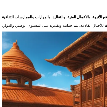
قع الأثرية
، و
الأعمال الفنية
، و
التقاليد
، و
المهارات
و
الممارسات الثقافية
ث