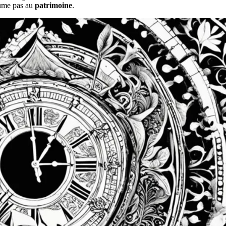
ume pas au
patrimoine
.