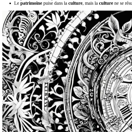
Le
patrimoine
puise dans la
culture
, mais la
culture
ne se rés