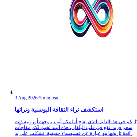
3 Aug 2026
·
5 min read
استكشف ثراء الثقافة البوسنية وتراثها
ا بكم في هذا الدليل الذي يفتح أمامكم أبواب وجهة أوروبية ذات
سحر فريد. تقع في قلب البلقان، هذه البلد تخبئ لكم مفاجآت
رائعة.تاريخها هو عبارة عن فسيفساء حقيقية، تشكلت على يد