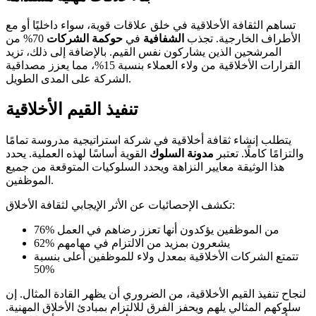
تساهم الثقافة الأخلاقية في خلق علاقات قوية، سواء داخليًا أو مع
الأطراف الخارجية. تجذب
الشفافية
في
حوكمة الشركات
70% من
المرشحين الذين يشاركون نفس القيم. بالإضافة إلى ذلك، تزيد
القرارات الأخلاقية من ولاء العملاء بنسبة 15%، مما يعزز مصداقية
الشركة على المدى الطويل.
تنفيذ القيم الأخلاقية
يتطلب إنشاء ثقافة أخلاقية في شركة استراتيجية مدروسة تمامًا
والتزامًا كاملًا. تعتبر
مدونة السلوك
القوية أساسًا لهذه العملية. يحدد
هذا الوثيقة معايير النزاهة ويحدد السلوكيات المتوقعة من جميع
الموظفين.
تكشف الإحصائيات عن الأثر الإيجابي لثقافة الأخلاق:
76% من الموظفين يؤكدون أنها تعزز رضاهم في العمل
62% يشعرون بمزيد من الالتزام في مهامهم
تتمتع الشركات الأخلاقية بمعدل ولاء للموظفين أعلى بنسبة
50%
لنجاح تنفيذ القيم الأخلاقية، من الضروري أن يظهر القادة المثال. إن
سلوكهم المثالي يلهم ويحفز الفرق للالتزام بمبادئ الأخلاق المهنية.