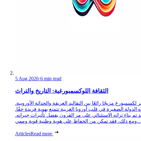
5 Aug 2026
·
6 min read
الثقافة اللوكسمبورغية: التاريخ والتراث
 لكسمبورغ مزيجًا رائعًا بين التقاليد العريقة والحداثة الأوروبية.
 الدولة الصغيرة في قلب أوروبا الغربية تتمتع بهوية فريدة حقًا.
د تم بناء تراثه الاستثنائي على مر القرون بفضل تأثيرات جيرانه.
ومع ذلك، فقد تمكن من الحفاظ على هوية وطنية قوية وممي...
Articles
Read more