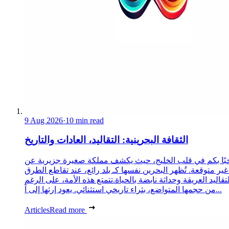
9 Aug 2026
·
10 min read
الثقافة البحرينية: التقاليد، العادات والتاريخ
ًا بكم في قلب الخليج، حيث يكشف مملكة صغيرة جزيرية عن
غير متوقعة. تُظهر البحرين نفسها كـ بلد رائع، عند تقاطع الطرق
لتقاليد العريقة وحداثة نابضة بالحياة.تتمتع هذه الأمة، على الرغم
من حجمها المتواضع، بثراء تاريخي استثنائي. يعود إرثها إلى آ...
Articles
Read more