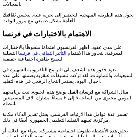
المجالات.
تحول هذه الطريقة المنهجية التحضير إلى تجربة غنية. تتحسن
ثقافتك
بشكل طبيعي مع مرور الوقت.
العامة
الاهتمام بالاختبارات في فرنسا
على مدى عقود، أظهر الفرنسيون اهتمامًا ملحوظًا بالاختبارات
المعرفية. يتجاوز هذا الاهتمام
التأثير الثقافي في فرنسا
التسلية
ليصبح ظاهرة اجتماعية حقيقية.
تعود جذور هذه الشغف إلى البرامج التلفزيونية الشهيرة في
السبعينات والثمانينات. لقد تركت تنسيقات عبقرية بصمتها على عدة
أجيال. اليوم، يستمر النجاح الرقمي في هذه التقليد.
مثال الشراكة مع
فرسان الفيل
يوضح هذه الحيوية. تبث برنامجهم
اليومي محتوى من الساعة 5 إلى 6 مساءً. يشارك آلاف المستمعين
بانتظام.
تفسر عدة عوامل هذا الارتباط الفرنسي. يحتل تقدير الذكاء مكانة
مركزية. تسهم التقليد التعليمي الجمهوري أيضًا في ذلك.
تخلق هذه الأنشطة طقوسًا اجتماعية مشتركة. سواء مع العائلة أو
بين الزملاء، تعزز الروابط المجتمعية. يسحر تحدي الذكاء الجماعي