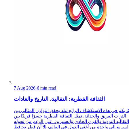
7 Aug 2026
·
6 min read
الثقافة القطرية: التقاليد، التاريخ والعادات
ا بكم في هذه الاستكشاف الرائع لبلد يحقق التوازن المثالي بين
التراث العريق والحداثة. تمثل الثقافة القطرية جسرًا فريدًا بين
التقاليد البدوية والقرن الحادي والعشرين. على الرغم من تحوله
لسريع إلى واحدة من أغنى الدول في العالم، إلا أن قطر تحافظ