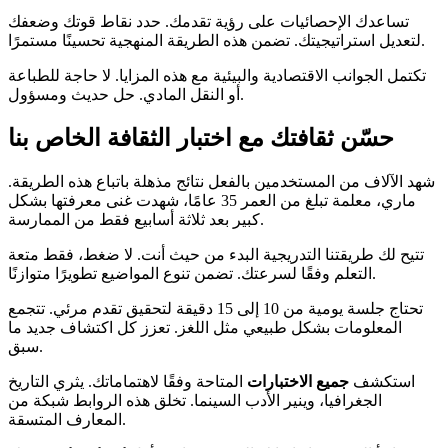
تساعدك الإحصائيات على رؤية تقدمك. حدد نقاط قوتك وضعفك
لتعديل استراتيجيتك. تضمن هذه الطريقة المنهجية تحسينًا مستمرًا.
تكتمل الجوانب الاقتصادية والبيئية مع هذه المزايا. لا حاجة للطباعة
أو النقل المادي. حل حديث ومسؤول.
حسّن ثقافتك مع اختبار الثقافة الخاص بنا
شهد الآلاف من المستخدمين بالفعل نتائج مذهلة باتباع هذه الطريقة.
ماري، معلمة تبلغ من العمر 35 عامًا، شهدت غنى معرفتها بشكل
كبير بعد ثلاثة أسابيع فقط من الممارسة.
تتيح لك طريقتنا التدريجية البدء من حيث أنت. لا ضغط، فقط متعة
التعلم وفقًا لسرعتك. تضمن تنوع المواضيع تطويرًا متوازنًا.
تحتاج جلسة يومية من 10 إلى 15 دقيقة لتحقيق تقدم مرئي. تتجمع
المعلومات بشكل طبيعي مثل اللغز. تعزز كل اكتشاف جديد ما
سبق.
استكشف
جميع الاختبارات
المتاحة وفقًا لاهتماماتك. يثري التاريخ
الجغرافيا، وينير الأدب السينما. تخلق هذه الروابط شبكة من
المعارف المتسقة.