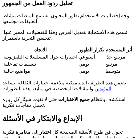
تحليل ردود الفعل من الجمهور
توجه إحصائيات الاستخدام تطور المحتوى. تستمع المنصات بنشاط
لتعليقات مجتمعها.
تسمح هذه الاستجابة بتعديل العرض وفقًا للتفضيلات المعبر عنها.
تتحسن التجربة باستمرار.
أثر المستخدم
تكرار الظهور
الاتجاه
مرتفع جدًا
أسبوعي
اختبارات حول المسلسلات التلفزيونية
مرتفع
يومي
تنسيقات تفاعلية
متوسط
يومي
مواضيع حالية
تضمن هذه الطريقة الديناميكية ملاءمة اختبارات الثقافة. تساعد
والمقالات المخصصة في متابعة هذه التطورات.
المؤيدين
استكشف بانتظام
جميع الاختبارات
حتى لا تفوت شيئًا. كل زيارة
تحمل مفاجآت فكرية.
الإبداع والابتكار في الأسئلة
تحول فن طرح الأسئلة الصحيحة كل
اختبار
إلى مغامرة فكرية
فريدة. تتجاوز الصياغة المبتكرة الحقائق البسيطة لخلق سياق سردي