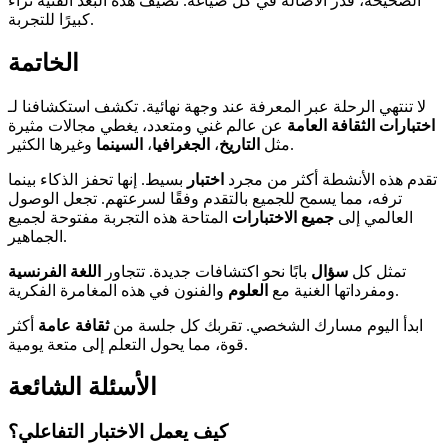
الصحيحة، قدر الأصالة في كل صياغة. تضيف هذه البعد الفنية ثراءً
كبيرًا للتجربة.
الخاتمة
لا تنتهي الرحلة عبر المعرفة عند وجهة نهائية. تكشف استكشافنا لـ
اختبارات الثقافة العامة
عن عالم غني ومتعدد، يغطي مجالات مثيرة
وغيرها الكثير.
مثل
التاريخ
،
الجغرافيا
،
السينما
تقدم هذه الأنشطة أكثر من مجرد
اختبار
بسيط. إنها تحفز الذكاء بينما
ترفه، مما يسمح للجميع بالتقدم وفقًا لسرعتهم. تجعل الوصول
العالمي إلى
جميع الاختبارات
المتاحة هذه التجربة مفتوحة لجميع
الجماهير.
تمثل كل
سؤال
بابًا نحو اكتشافات جديدة. تتجاور
اللغة الفرنسية
والفنون في هذه المغامرة الفكرية.
ومفرداتها الغنية مع
العلوم
ابدأ اليوم مسارك الشخصي. تقربك كل جلسة من
ثقافة عامة
أكثر
قوة، مما يحول التعلم إلى متعة يومية.
الأسئلة الشائعة
كيف يعمل الاختبار التفاعلي؟