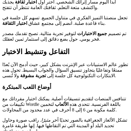
ابدأ اليوم مسار إثرائك الشخصي. اختر أول
اختبار ثقافة
يجذبك
واكتشف متعة التعلم. ثقافتك العامة تنتظر أن تتفتح.
تجعل منصتنا التميز الفكري في متناول الجميع. تسهم كل جلسة في
.
بناء قاعدة صلبة. انضم إلى مجتمع عشاق
اختبار الثقافة
تم تصميم
جميع الاختبارات
لتوفير تجربة مثالية. تصبح تقدمك مصدر
فخر يومي. حول بضع دقائق إلى استثمار ثمين لعقلك.
التفاعل وتنشيط الاختبار
تطور عالم الاستبيانات عبر الإنترنت بشكل كبير، حيث أدمج الآن بُعدًا
ممتعًا وتفاعليًا يتجاوز تنسيق السؤال والجواب البسيط. تحول هذه
ولا تُنسى.
الابتكارات التكنولوجية كل جلسة إلى
تجربة مشوقة
أوضاع اللعب المبتكرة
تتنافس المنصات لتقديم تنسيقات أصلية. يمكنك اختبار مفرداتك مع
تكييفات من Wordle باللغة الفرنسية. تتحدى هذه
الألعاب
لتخمين
كلمة مكونة من 6 إلى 8 أحرف في عدد محدود من المحاولات.
تشكل الألغاز الجغرافية بالصور تحديًا آخر
مثيرًا
. راقب صورة وحاول
تحديد البلد أو المدينة التي تم التقاطها فيها. إنها طريقة غامرة