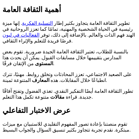
أهمية الثقافة العامة
تطوير الثقافة العامة يتجاوز بكثير إطار
التسلية الفكرية
. إنها ميزة
رئيسية في الحياة الشخصية والمهنية، تمامًا كما تعزز الروحانية في
الهند فهم الذات والعالم. بالإضافة إلى ذلك، توفر
الفعاليات في ليون
فرصًا فريدة للتعلم والإثراء الثقافي.
بالنسبة للطلاب، تعتبر الثقافة العامة الجيدة ضرورية. تقوم بعض
المدارس بتقييمها خلال مسابقات القبول. يمكن أن يحدث هذا
من الإتقان فرقًا.
المستوى
على الصعيد الاجتماعي، تعزز المحادثات وتخلق روابط. مهنيًا، تترك
المتنوعة ثمينة.
انطباعًا خلال المقابلات. هذه
المعارف
تطور الثقافة العامة أيضًا التفكير النقدي. تغذي الفضول وتفتح آفاقًا
متنوعة تكمل هذا التعلم.
جديدة. قراءة
مقالات
عرض الاختبار التفاعلي
تقوم منصتنا بإعادة تصور المفهوم التقليدي للاستبيان مع ميزات
مبتكرة. نقدم تجربة تتجاوز بكثير تنسيق السؤال والجواب البسيط.