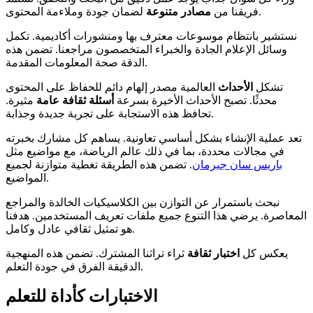
لضمان جودة وملاءمة المحتوى.
فريقنا من
مصادر متنوعة
نستشير بانتظام موسوعات معترف بها ومنشورات أكاديمية. تكمل
وسائل الإعلام الجادة والخبراء المتخصصون مراجعنا. تضمن هذه
الدقة صحة المعلومات المقدمة.
تشكل
الأحداث
العالمية مصدر إلهام دائم للحفاظ على المحتوى
محدثًا. تصبح الأحداث الأخيرة بسرعة
أسئلة ثقافة عامة
مثيرة.
تحافظ هذه الاستجابة على تجربة جديدة وجذابة.
تعد عملية الإنشاء بشكل أساسي تعاونية. يساهم كل مشارك بخبرته
في مجالات محددة، بما في ذلك عالم الرياضة، مع مواضيع مثل
باريس سان جيرمان
. تضمن هذه الطريقة تغطية متوازنة لجميع
المواضيع.
نبحث باستمرار عن التوازن بين الكلاسيكيات الخالدة والمراجع
المعاصرة. يرضي هذا التنوع جميع ملفات تعريف المستخدمين. هدفنا
هو تمثيل ثقافي عادل وكامل.
يعكس كل
اختبار ثقافة
ثراء تراثنا المشترك. تضمن هذه المنهجية
الدقيقة الفرق في جودة التعلم.
الاختبارات كأداة للتعلم