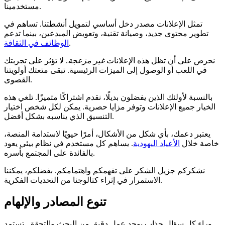
مستخدمينا.
تمثل الإعلانات مصدر دخل أساسي لتمويل أنشطتنا. تساهم في
تطوير محتوى جديد، وصيانة تقنية، وتعويض المبدعين، بينما تدعم
.
الوظائف في الثقافة
نحرص على أن تظل هذه الإعلانات
غير مزعجة
. لا تؤثر على تجربتك
في اللعب أو الوصول إلى الميزات الرئيسية. تبقى متعتك أولويتنا
القصوى.
بالنسبة لأولئك الذين يفضلون بديلًا، نقدم اشتراكًا متميزًا. تلغي هذه
الخيار جميع الإعلانات وتوفر مزايا حصرية. يمكن لكل شخص اختيار
التنسيق الذي يناسبه بشكل أفضل.
يعتبر دعمك، بأي شكل من الأشكال، أمرًا حيويًا لاستدامة المنصة،
خاصة خلال
الأعياد اليهودية
. يساهم كل مستخدم في نظام بيئي يعود
بالفائدة على المجتمع بأسره.
نشكركم جزيل الشكر على تفهمكم واهتمامكم. بفضلكم، يمكننا
الاستمرار في إثراء كتالوجنا من التحديات الفكرية.
تنوع المصادر والإلهام
وراء كل سؤال جذاب يوجد عمل دقيق من البحث والتحقق. تستمد