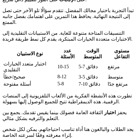
تبدأ التجربة باختيار مجالك المفضل. تتقدم سؤالًا تلو الآخر حتى تصل
إلى النتيجة النهائية. يحافظ هذا التمرين على اهتمامك بفضل جانبه
الممتع.
التنسيقات المتاحة متنوعة للغاية. من الاستبيانات التقليدية إلى
الاختبارات متعددة الخيارات المبتكرة، يقدم كل نمط طريقة فريدة.
مستوى
الوقت
عدد
نوع الاستبيان
التفاعل
المتوسط
الأسئلة
اختبار متعدد الخيارات
مرتفع
5-7 دقائق
10-15
التقليدي
8-12
متوسط
3-5 دقائق
صحيح/خطأ
5-8
مرتفع جدًا
7-10 دقائق
أسئلة مفتوحة
تطورت هذه الأنشطة الفكرية من الألعاب التلفزيونية إلى المنصات
الرقمية. هذه الديمقراطية تتيح للجميع الوصول إليها بسهولة.
يحفز
اختبار
الثقافة العامة فضولك بينما يقيس تقدمك. يجمع بين
التعلم والترفيه بشكل مثالي.
يجد الطلاب والبالغون هنا أداة تناسب احتياجاتهم. يمكن لكل شخص
إثراء معرفته وفقًا لسرعته الخاصة.