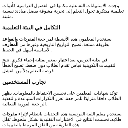
وجدت الاستبيانات التفاعلية مكانها في الفصول الدراسية كأدوات
تعليمية مبتكرة. تحول التعلم إلى تجربة مشوقة بفضل مبادئ نفسية
مثبتة.
التكامل في البيئة التعليمية
يستخدم المعلمون هذه الأنشطة لمراجعة
المفردات
و
القواعد
بطريقة ممتعة. تصبح التواريخ التاريخية وغيرها من
المعارف
الأساسية أسهل في الحفظ.
في بداية الدرس، يعد
اختبار
صغير بمثابة إحماء فكري. تتيح
التقييمات التكوينية قياس تقدم الطلاب دون ضغط. تصبح الخطأ
فرصة للتعلم بدلاً من الفشل.
تجارب المستخدمين
تؤكد شهادات المعلمين على تحسين الاحتفاظ بالمعلومات. يظهر
الطلاب دافعًا متزايدًا للمراجعة. تعزز التكرارات المتباعدة والتغذية
الراجعة الفورية الفعالية.
يستخدم معلم اللغة الفرنسية هذه التحديات بانتظام لإثراء
مفردات
طلابه. تحسنت النتائج في الاختبارات التقليدية بشكل ملحوظ. تقلل
هذه الطريقة من القلق المرتبط بالتقييمات.