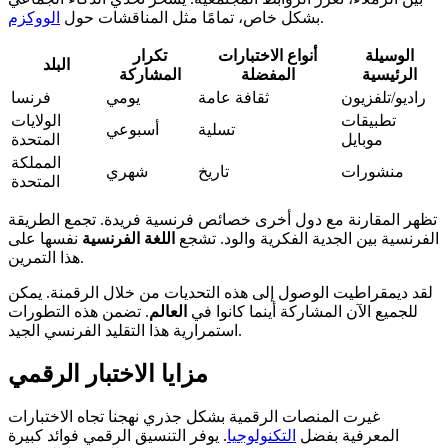
.
بشكل خاص، تمامًا مثل المناقشات حول
الووكزم
الوسيلة
أنواع الاختبارات
تكرار
البلد
الرئيسية
المفضلة
المشاركة
راديو/تلفزيون
ثقافة عامة
يومي
فرنسا
تطبيقات
الولايات
تسلية
أسبوعي
موبايل
المتحدة
المملكة
منشورات
تاريخ
شهري
المتحدة
تظهر المقارنة مع دول أخرى خصائص فرنسية فريدة. تجمع الطريقة
الفرنسية بين الجدية الفكرية والود. تشجع
اللغة الفرنسية
نفسها على
هذا التمرين.
لقد ديمقراطيت الوصول إلى هذه التحديات من خلال الرقمنة. يمكن
للجميع الآن المشاركة أينما كانوا في
العالم
. تضمن هذه التطورات
استمرارية هذا التقليد الفرنسي الجيد.
مزايا الاختبار الرقمي
غيرت المنصات الرقمية بشكل جذري نهجنا تجاه الاختبارات
المعرفية بفضل
التكنولوجيا
. يوفر التنسيق الرقمي فوائد كبيرة