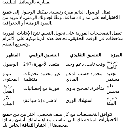
مقارنة بالوسائط التقليدية.
تمثل الوصول الدائم ميزة رئيسية. يمكنك الوصول إلى
جميع
الاختبارات
على مدار 24 ساعة، وفقًا لجدولك الزمني. لا مزيد من
القيود الزمنية أو الجغرافية.
تعمل التصحيحات الفورية على تحويل التعلم. تتيح
الإجابات
الفورية
ملاحظات في الوقت الحقيقي. تحافظ هذه الديناميكية على الالتزام
وتسريع التقدم.
الميزة
التنسيق التقليدي
التنسيق الرقمي
المظهر
مرونة
وقت ثابت، دعم وحيد
24/7، متعدد الأجهزة
الوصول
كاملة
تجديد
محدود حسب الدعم
غير محدود، تحديثات
تنوع
مستمر
المادي
منتظمة
المحتوى
تعلم
ردود
متأخرة، تصحيح يدوي
فورية مع إحصائيات
محسن
الفعل
احترام
الأثر
استهلاك الورق
لا شيء (لا طباعة)
البيئة
البيئي
تتوافق التخصيصات مع كل ملف شخصي. اختر من بين
جميع
الاختبارات
المتاحة تلك التي تتناسب مع اهتماماتك. أنشئ مسارًا
الخاص بك.
مخصصًا ل
اختبار الثقافة