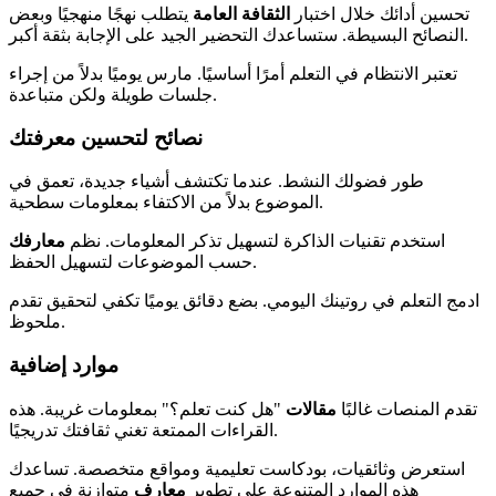
تحسين أدائك خلال اختبار
الثقافة العامة
يتطلب نهجًا منهجيًا وبعض
النصائح البسيطة. ستساعدك التحضير الجيد على الإجابة بثقة أكبر.
تعتبر الانتظام في التعلم أمرًا أساسيًا. مارس يوميًا بدلاً من إجراء
جلسات طويلة ولكن متباعدة.
نصائح لتحسين معرفتك
طور فضولك النشط. عندما تكتشف أشياء جديدة، تعمق في
الموضوع بدلاً من الاكتفاء بمعلومات سطحية.
استخدم تقنيات الذاكرة لتسهيل تذكر المعلومات. نظم
معارفك
حسب الموضوعات لتسهيل الحفظ.
ادمج التعلم في روتينك اليومي. بضع دقائق يوميًا تكفي لتحقيق تقدم
ملحوظ.
موارد إضافية
تقدم المنصات غالبًا
مقالات
"هل كنت تعلم؟" بمعلومات غريبة. هذه
القراءات الممتعة تغني ثقافتك تدريجيًا.
استعرض وثائقيات، بودكاست تعليمية ومواقع متخصصة. تساعدك
هذه الموارد المتنوعة على تطوير
معارف
متوازنة في جميع