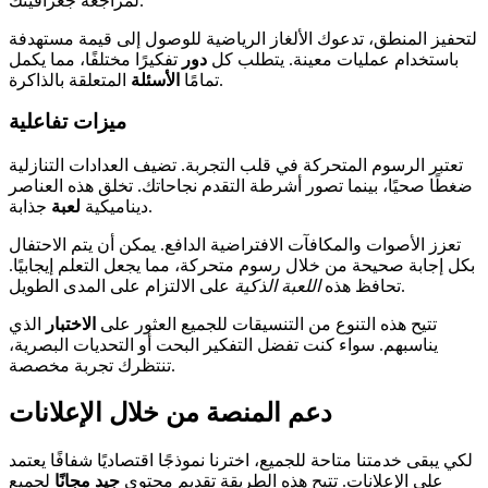
لمراجعة جغرافيتك.
لتحفيز المنطق، تدعوك الألغاز الرياضية للوصول إلى قيمة مستهدفة
باستخدام عمليات معينة. يتطلب كل
دور
تفكيرًا مختلفًا، مما يكمل
المتعلقة بالذاكرة.
تمامًا
الأسئلة
ميزات تفاعلية
تعتبر الرسوم المتحركة في قلب التجربة. تضيف العدادات التنازلية
ضغطًا صحيًا، بينما تصور أشرطة التقدم نجاحاتك. تخلق هذه العناصر
جذابة.
ديناميكية
لعبة
تعزز الأصوات والمكافآت الافتراضية الدافع. يمكن أن يتم الاحتفال
بكل إجابة صحيحة من خلال رسوم متحركة، مما يجعل التعلم إيجابيًا.
على الالتزام على المدى الطويل.
تحافظ هذه
اللعبة الذكية
تتيح هذه التنوع من التنسيقات للجميع العثور على
الاختبار
الذي
يناسبهم. سواء كنت تفضل التفكير البحت أو التحديات البصرية،
تنتظرك تجربة مخصصة.
دعم المنصة من خلال الإعلانات
لكي يبقى خدمتنا متاحة للجميع، اخترنا نموذجًا اقتصاديًا شفافًا يعتمد
على الإعلانات. تتيح هذه الطريقة تقديم محتوى
جيد مجانًا
لجميع