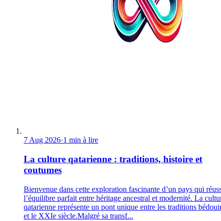
7 Aug 2026
·
1 min à lire
La culture qatarienne : traditions, histoire et
coutumes
Bienvenue dans cette exploration fascinante d’un pays qui réuss
l’équilibre parfait entre héritage ancestral et modernité. La cultu
qatarienne représente un pont unique entre les traditions bédoui
et le XXIe siècle.Malgré sa transf...