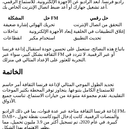
راديو فرنسا. ابعد الراديو عن الأجهزة الإلكترونية. للاستماع الرقمي،
أعد تشغيل جهازك أو أعد ضبط اتصال الإنترنت الخاص بك.
حل رقمي
حل FM
المشكلة
التحقق من اتصال الإنترنت
تحريك الهوائي
إشارة ضعيفة
إغلاق التطبيقات في الخلفية
إبعاد الأجهزة الإلكترونية
تداخلات
تحديث التطبيق
استخدام مكبر
انقطاعات
باتباع هذه النصائح، ستعمل على تحسين جودة استقبال إذاعة فرنسا
الثقافة بشكل كبير، سواء عبر FM أو عبر الرقمية. لا تتردد في
التجربة للعثور على الإعداد المثالي في منزلك.
الخاتمة
تحديد الطول الموجي المثالي لإذاعة فرنسا الثقافة أمر حاسم
للاستمتاع الكامل بتنوعها. يتجاوز توفر المحطة بكثير الموجات
التقليدية. تقدم مجموعة متنوعة من خيارات الاستماع، تناسب جميع
الأذواق.
إذاعة فرنسا الثقافة متاحة عبر عدة قنوات، بما في ذلك الراديو FM،
DAB+، والمنصات الرقمية. كانت إدخال البودكاست نقطة تحول
كبيرة. في عام 2020، تم تسجيل أكثر من 3.9 مليون تحميل، مما
يظهر الاهتمام بهذا الشكل.