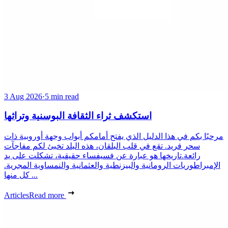
3 Aug 2026
·
5 min read
استكشف ثراء الثقافة البوسنية وتراثها
مرحبًا بكم في هذا الدليل الذي يفتح أمامكم أبواب وجهة أوروبية ذات
سحر فريد. تقع في قلب البلقان، هذه البلد تخبئ لكم مفاجآت
رائعة.تاريخها هو عبارة عن فسيفساء حقيقية، تشكلت على يد
الإمبراطوريات الرومانية والبيزنطية والعثمانية والنمساوية المجرية.
كل منها ...
Articles
Read more