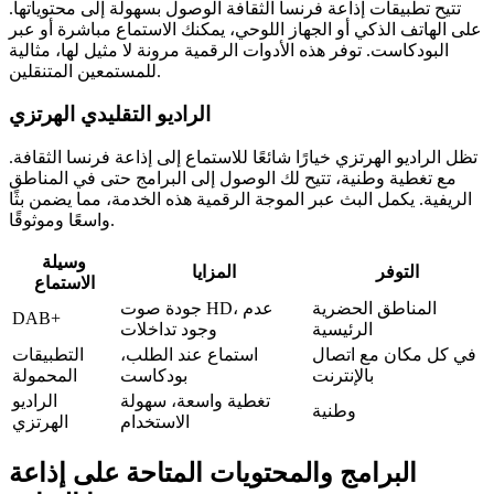
تتيح تطبيقات إذاعة فرنسا الثقافة الوصول بسهولة إلى محتوياتها.
على الهاتف الذكي أو الجهاز اللوحي، يمكنك الاستماع مباشرة أو عبر
البودكاست. توفر هذه الأدوات الرقمية مرونة لا مثيل لها، مثالية
للمستمعين المتنقلين.
الراديو التقليدي الهرتزي
تظل الراديو الهرتزي خيارًا شائعًا للاستماع إلى إذاعة فرنسا الثقافة.
مع تغطية وطنية، تتيح لك الوصول إلى البرامج حتى في المناطق
الريفية. يكمل البث عبر الموجة الرقمية هذه الخدمة، مما يضمن بثًا
واسعًا وموثوقًا.
وسيلة
التوفر
المزايا
الاستماع
المناطق الحضرية
جودة صوت HD، عدم
DAB+
الرئيسية
وجود تداخلات
في كل مكان مع اتصال
استماع عند الطلب،
التطبيقات
بالإنترنت
بودكاست
المحمولة
تغطية واسعة، سهولة
الراديو
وطنية
الاستخدام
الهرتزي
البرامج والمحتويات المتاحة على إذاعة