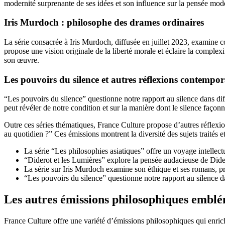
modernité surprenante de ses idées et son influence sur la pensée mod
Iris Murdoch : philosophe des drames ordinaires
La série consacrée à Iris Murdoch, diffusée en juillet 2023, examine c
propose une vision originale de la liberté morale et éclaire la comple
son œuvre.
Les pouvoirs du silence et autres réflexions contempor
“Les pouvoirs du silence” questionne notre rapport au silence dans différ
peut révéler de notre condition et sur la manière dont le silence faç
Outre ces séries thématiques, France Culture propose d’autres réflexio
au quotidien ?” Ces émissions montrent la diversité des sujets traités 
La série “Les philosophies asiatiques” offre un voyage intellectu
“Diderot et les Lumières” explore la pensée audacieuse de Dide
La série sur Iris Murdoch examine son éthique et ses romans, pro
“Les pouvoirs du silence” questionne notre rapport au silence da
Les autres émissions philosophiques embl
France Culture offre une variété d’émissions philosophiques qui enric