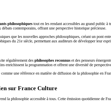
ants philosophiques
tout en les rendant accessibles au grand public à 
 débats contemporains, offrant une perspective historique précieuse.
iques que les nouvelles approches philosophiques, créant un pont entre t
iques du 21e siècle, permettant aux auditeurs de développer leur esprit
vite régulièrement des
philosophes reconnus
et des penseurs émergents 
ns enrichissent la programmation et offrent une diversité de perspectiv
omme une référence en matière de diffusion de la philosophie en France,
dien sur France Culture
d la philosophie accessible à tous. Cette émission quotidienne de Fran