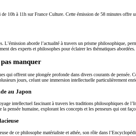
 de 10h à 11h sur France Culture. Cette émission de 58 minutes offre u
s. L’émission aborde l’actualité à travers un prisme philosophique, per
nt des experts et philosophes pour éclairer les thématiques abordées.
e pas manquer
ues qui offrent une plongée profonde dans divers courants de pensée. 
usieurs jours, créant une immersion intellectuelle particulièrement enri
Inde au Japon
age intellectuel fascinant à travers les traditions philosophiques de l’I
e la pensée humaine, explorant les concepts et les penseurs qui ont faço
dacieuse
use de ce philosophe matérialiste et athée, son rôle dans l’Encyclopédie