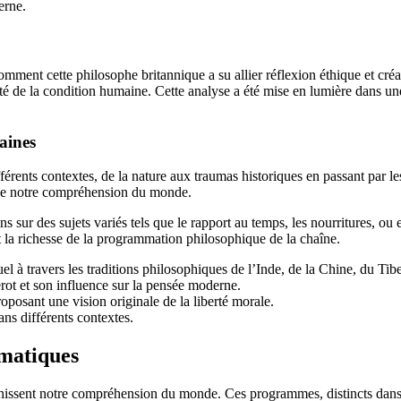
erne.
omment cette philosophe britannique a su allier réflexion éthique et cré
xité de la condition humaine. Cette analyse a été mise en lumière dans u
aines
ents contextes, de la nature aux traumas historiques en passant par les si
onne notre compréhension du monde.
ns sur des sujets variés tels que le rapport au temps, les nourritures,
et la richesse de la programmation philosophique de la chaîne.
el à travers les traditions philosophiques de l’Inde, de la Chine, du Tib
rot et son influence sur la pensée moderne.
posant une vision originale de la liberté morale.
ns différents contextes.
ématiques
hissent notre compréhension du monde. Ces programmes, distincts dans le