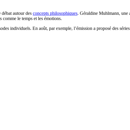
e débat autour des
concepts philosophiques
. Géraldine Muhlmann, une an
ts comme le temps et les émotions.
isodes individuels. En août, par exemple, l’émission a proposé des séries