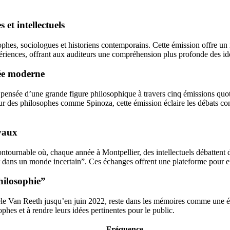
 et intellectuels
phes, sociologues et historiens contemporains. Cette émission offre un re
xpériences, offrant aux auditeurs une compréhension plus profonde des i
sée moderne
pensée d’une grande figure philosophique à travers cinq émissions qu
 des philosophes comme Spinoza, cette émission éclaire les débats conte
ivaux
ntournable où, chaque année à Montpellier, des intellectuels débattent d
ter dans un monde incertain”. Ces échanges offrent une plateforme pour e
hilosophie”
e Van Reeth jusqu’en juin 2022, reste dans les mémoires comme une émi
phes et à rendre leurs idées pertinentes pour le public.
Fréquence