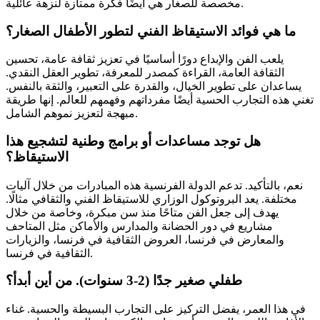
مخصصة للصغار هي أيضًا فكرة ممتازة لنزهة عائلية.
ما هي فوائد الاستيقاظ الفني لتطور الأطفال الصغار؟
يلعب الفن والإبداع دورًا أساسيًا في تعزيز ثقافة عامة، تحسين
الثقافة العامة، القراءة كمصدر للمعرفة، تطوير العقل النقدي.
يساعدان على تطوير الخيال، والقدرة على التعبير، والثقة بالنفس.
تغني هذه التجارب الحسية أيضًا مفرداتهم وفهمهم للعالم. إنها طريقة
مبهجة لتعزيز نموهم الشامل.
هل توجد مساعدات أو برامج وطنية لتشجيع هذا
الاستيقاظ؟
نعم، بالتأكيد. تدعم الدولة الفرنسية هذه المبادرات من خلال آليات
مختلفة. يعد البروتوكول الوزاري للاستيقاظ الفني والثقافي مثالًا.
يهدف إلى جعل الفن متاحًا منذ سن مبكرة، وخاصة من خلال
مشاريع في دور الحضانة والمدارس والأماكن مثل المتاحف
والمعارض في فرنسا، العروض الثقافية في فرنسا، والزيارات
الثقافية في فرنسا.
طفلي صغير جدًا (2-3 سنوات). من أين أبدأ؟
في هذا العمر، يفضل التركيز على التجارب البسيطة والحسية. غناء