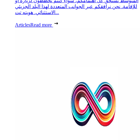
المتوسط تستحق كل اهتمامكم، سواء كنتم تخططون لزيارة أو
للإقامة. نحن نرافقكم عبر الجوانب المتعددة لهذا البلد الجزيئي
الاستثنائي. هويته تت...
Articles
Read more