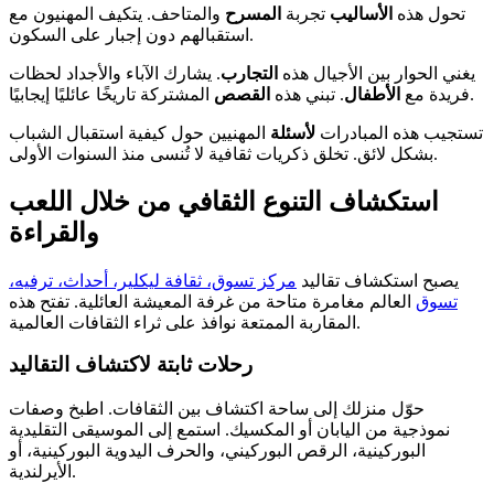
تحول هذه
الأساليب
تجربة
المسرح
والمتاحف. يتكيف المهنيون مع
استقبالهم دون إجبار على السكون.
يغني الحوار بين الأجيال هذه
التجارب
. يشارك الآباء والأجداد لحظات
المشتركة تاريخًا عائليًا إيجابيًا.
فريدة مع
الأطفال
. تبني هذه
القصص
تستجيب هذه المبادرات
لأسئلة
المهنيين حول كيفية استقبال الشباب
بشكل لائق. تخلق ذكريات ثقافية لا تُنسى منذ السنوات الأولى.
استكشاف التنوع الثقافي من خلال اللعب
والقراءة
يصبح استكشاف تقاليد
مركز تسوق، ثقافة ليكلير، أحداث، ترفيه،
تسوق
العالم مغامرة متاحة من غرفة المعيشة العائلية. تفتح هذه
المقاربة الممتعة نوافذ على ثراء الثقافات العالمية.
رحلات ثابتة لاكتشاف التقاليد
حوّل منزلك إلى ساحة اكتشاف بين الثقافات. اطبخ وصفات
نموذجية من اليابان أو المكسيك. استمع إلى الموسيقى التقليدية
البوركينية، الرقص البوركيني، والحرف اليدوية البوركينية، أو
الأيرلندية.