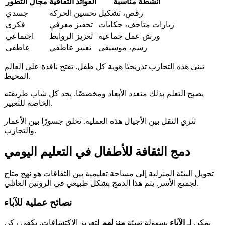
أنشطة مناسبة
الفوائد الثقافية
مجال التطور
رقص، تشكيل
تحسين الحركة
جسدي
زيارات متاحف، حكايات
تحفيز معرفي
فكري
ورش عمل جماعية
تعزيز الروابط
اجتماعي
رسم، موسيقى
تعبير عاطفي
عاطفي
تبني هذه التجارب تدريجيًا هوية كل طفل. تفتح نافذة على العالم
المحيط.
يصبح التعلم بذلك متعدد الأبعاد ومخصصًا. يجد كل شاب طريقته
الخاصة للتعبير.
تثري النقل بين الأجيال هذه العملية. تخلق جسورًا بين الأعمار
والتجارب.
دمج الثقافة للأطفال في التعليم اليومي
تحويل البيئة المنزلية إلى مساحة تعليمية بين الثقافات هو نهج متاح
لجميع الأسر. يتم هذا الدمج بشكل طبيعي في الروتين العائلي.
نصائح عملية للآباء
يمكن لـ
الآباء
بسهولة تهيئة
منزلهم
لتعزيز الاكتشافات. يكفي ركن