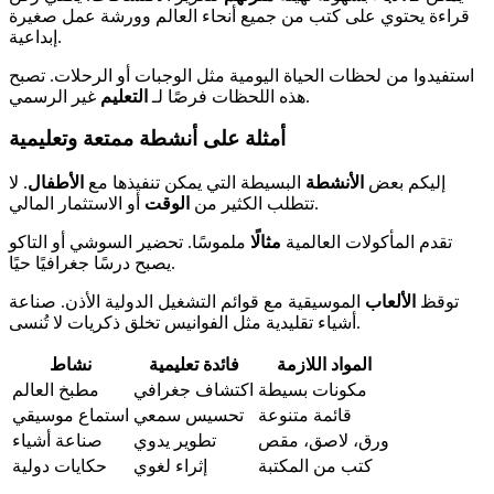
قراءة يحتوي على كتب من جميع أنحاء العالم وورشة عمل صغيرة
إبداعية.
استفيدوا من لحظات الحياة اليومية مثل الوجبات أو الرحلات. تصبح
غير الرسمي.
هذه اللحظات فرصًا لـ
التعليم
أمثلة على أنشطة ممتعة وتعليمية
إليكم بعض
الأنشطة
البسيطة التي يمكن تنفيذها مع
الأطفال
. لا
أو الاستثمار المالي.
تتطلب الكثير من
الوقت
تقدم المأكولات العالمية
مثالًا
ملموسًا. تحضير السوشي أو التاكو
يصبح درسًا جغرافيًا حيًا.
توقظ
الألعاب
الموسيقية مع قوائم التشغيل الدولية الأذن. صناعة
أشياء تقليدية مثل الفوانيس تخلق ذكريات لا تُنسى.
المواد اللازمة
فائدة تعليمية
نشاط
مكونات بسيطة
اكتشاف جغرافي
مطبخ العالم
قائمة متنوعة
تحسيس سمعي
استماع موسيقي
ورق، لاصق، مقص
تطوير يدوي
صناعة أشياء
كتب من المكتبة
إثراء لغوي
حكايات دولية