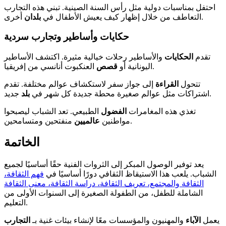
احتفل بمناسبات دولية مثل رأس السنة الصينية. تبني هذه التجارب
أخرى.
التعاطف من خلال إظهار كيف يعيش الأطفال في
بلدان
حكايات وأساطير وتجارب سردية
تقدم
الحكايات
والأساطير رحلات خيالية مثيرة. اكتشف الأساطير
العنكبوت أنانسي من إفريقيا.
اليونانية أو
قصص
تتحول
القراءة
إلى جواز سفر لاستكشاف عوالم مختلفة. تقدم
جديد.
اشتراكات مثل عوالم صغيرة محطة جديدة كل شهر في
بلد
تغذي هذه المغامرات
الفضول
الطبيعي. تعد الشباب ليصبحوا
منفتحين ومتسامحين.
مواطنين
عالميين
الخاتمة
يعد توفير الوصول المبكر إلى الثروات الفنية حقًا أساسيًا لجميع
الشباب. يلعب هذا الاستيقاظ الثقافي دورًا أساسيًا في
فهم الثقافة،
الثقافة والمجتمع، تعريف الثقافة، دراسة الثقافة، معنى الثقافة
الشاملة للطفل، من الطفولة الصغيرة إلى السنوات الأولى من
التعليم.
يعمل
الآباء
والمهنيون والمؤسسات معًا لإنشاء بيئات غنية بـ
التجارب