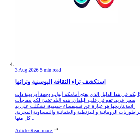
3 Aug 2026
·
5 min read
استكشف ثراء الثقافة البوسنية وتراثها
ا بكم في هذا الدليل الذي يفتح أمامكم أبواب وجهة أوروبية ذات
سحر فريد. تقع في قلب البلقان، هذه البلد تخبئ لكم مفاجآت
رائعة.تاريخها هو عبارة عن فسيفساء حقيقية، تشكلت على يد
براطوريات الرومانية والبيزنطية والعثمانية والنمساوية المجرية.
كل منها ...
Articles
Read more