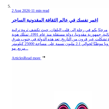
2 Aug 2026
·
11 min read
اغمر نفسك في عالم الثقافة المقدونية الساحر
مرحبًا بكم في رحلة إلى قلب البلقان، حيث تكشف ثروة تراثية
استثنائية. جمهورية مقدونيا، دولة مستقلة منذ عام 1991، تمتلك هوية
 تشكلت عبر قرون من التاريخ. تعد هذه الدولة في جنوب شرق
أوروبا موطنًا لحوالي 2.1 مليون نسمة على مساحة 25000 كيلومتر
مربع. مو...
Articles
Read more