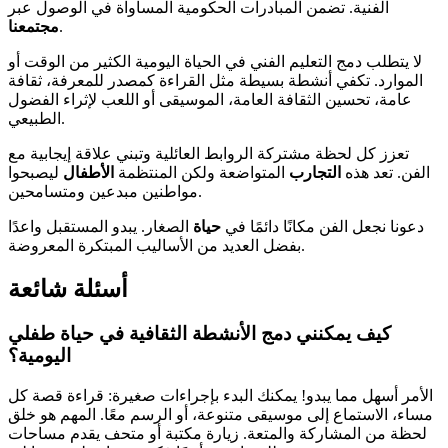
الفنية. تضمن المبادرات الحكومية المساواة في الوصول عبر
.
مجتمعنا
لا يتطلب دمج التعليم الفني في الحياة اليومية الكثير من الوقت أو
الموارد. تكفي أنشطة بسيطة مثل القراءة كمصدر للمعرفة، ثقافة
عامة، تحسين الثقافة العامة، الموسيقى أو اللعب لإثراء الفضول
الطبيعي.
تعزز كل لحظة مشتركة الروابط العائلية وتبني علاقة إيجابية مع
الفن. تعد هذه
التجارب
المتواضعة ولكن المنتظمة
الأطفال
ليصبحوا
مواطنين مبدعين ومتسامحين.
دعونا نجعل الفن مكانًا دائمًا في
حياة
الصغار. يبدو المستقبل واعدًا
بفضل العديد من الأساليب المبتكرة المعروضة.
أسئلة شائعة
كيف يمكنني دمج الأنشطة الثقافية في حياة طفلي
اليومية؟
الأمر أسهل مما يبدو! يمكنك البدء بإجراءات صغيرة: قراءة قصة كل
مساء، الاستماع إلى موسيقى متنوعة، أو الرسم معًا. المهم هو خلق
لحظة من المشاركة والمتعة. زيارة مكتبة أو متحف يقدم مساحات