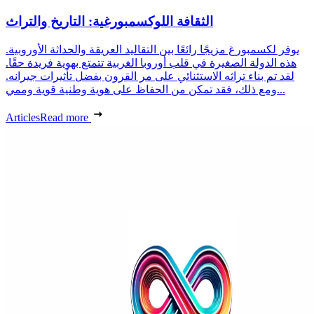
الثقافة اللوكسمبورغية: التاريخ والتراث
يوفر لكسمبورغ مزيجًا رائعًا بين التقاليد العريقة والحداثة الأوروبية.
هذه الدولة الصغيرة في قلب أوروبا الغربية تتمتع بهوية فريدة حقًا.
لقد تم بناء تراثه الاستثنائي على مر القرون بفضل تأثيرات جيرانه.
ومع ذلك، فقد تمكن من الحفاظ على هوية وطنية قوية وممي...
Articles
Read more