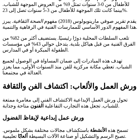
للأطفال من 0-3 سنوات تمثل 9% من العروض الموجهة للشباب.
بينما كانت تلك الموجهة للأطفال من 3-5 سنوات تصل إلى 23%.
يقدم تقرير صوفي مارينوبولوس (2018) مفهوم
الصحة الثقافية
. يبرز
هذا المفهوم الدور الأساسي للممارسات الفنية في الرفاهية والتنمية.
تلعب السلطات المحلية دورًا رئيسيًا. يستضيف أكثر من 82% من
الفرق الفنية من قبل هياكل بلدية. يتدخل حوالي 43% في مؤسسات
الطفولة المبكرة أو في المدارس.
تهدف هذه المبادرات إلى ضمان المساواة في الوصول لجميع
الشباب. تعطي مكانة مركزية للفن منذ السنوات الأولى، مما يعزز
العدالة في مجتمعنا.
ورش العمل والألعاب: اكتشاف الفن والثقافة
تحول ورش العمل الإبداعية الاكتشاف الفني إلى مغامرة ممتعة
متاحة وجذابة.
للشباب. تجعل هذه التجارب التفاعلية
الفنون
ورش عمل إبداعية لإيقاظ الفضول
تسمح هذه
الأنشطة
باستكشاف مجالات مختلفة بشكل ملموس.
تعليمية.
تصبح الرسم والتشكيل أو صناعة الآلات البسيطة
ألعابًا