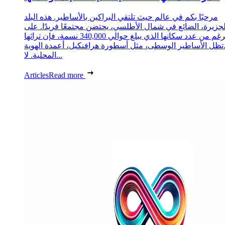
مرحبًا بكم في عالم حيث تلتقي البراكين بالأساطير. هذه البلد
لجزيرة، الضائع في شمال الأطلسي، يحتضن مجتمعًا فريدًا. على
الرغم من عدد سكانها الذي يبلغ حوالي 340,000 نسمة، فإن تراثها
تظل الأساطير الوسطى، مثل أسطورة هرافنكيل، أعمدة الهوية
المحلية. لا...
Articles
Read more