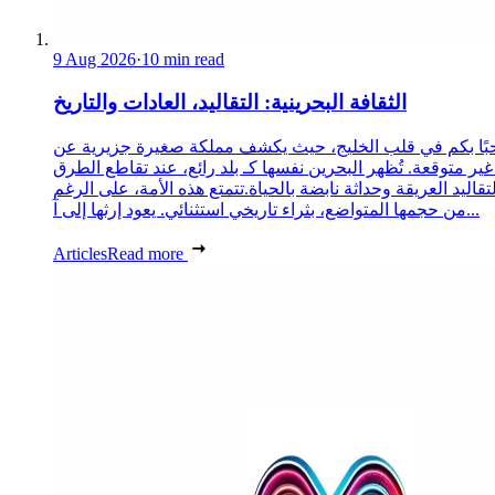
9 Aug 2026
·
10 min read
الثقافة البحرينية: التقاليد، العادات والتاريخ
ًا بكم في قلب الخليج، حيث يكشف مملكة صغيرة جزيرية عن
غير متوقعة. تُظهر البحرين نفسها كـ بلد رائع، عند تقاطع الطرق
لتقاليد العريقة وحداثة نابضة بالحياة.تتمتع هذه الأمة، على الرغم
من حجمها المتواضع، بثراء تاريخي استثنائي. يعود إرثها إلى آ...
Articles
Read more