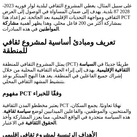
على سبيل المثال، يغطي المشروع الثقافي لبلدية لوار فوريه 2023-
2028 87 بلدية. يهدف إلى ضمان المساواة في الوصول إلى العرض
الثقافي ومواجهة التحديات الإقليمية بعد الجائحة. تم إعداد هذا PCT
بمشاركة أكثر من 200 فاعل محلي. وهذا يظهر أهمية
مشاركة
في هذه المبادرات.
المواطنين
تعريف ومبادئ أساسية لمشروع ثقافي
للمنطقة
يمثل المشروع الثقافي للمنطقة (PCT) طريقًا جديدًا في
السياسة
الثقافية الإقليمية
. يهدف إلى إثراء الحياة الثقافية المحلية من خلال
إشراك جميع الفاعلين في المنطقة. يعد هذا النهج المبتكر بوعد
بتنشيط المشهد الثقافي المحلي.
مفهوم PCT وفقًا للخبراء
يعتبر مخططو المدن الثقافية PCT نهجًا تعاونيًا. يجمع السكان،
والمنتخبين، والموظفين، والفاعلين الميدانيين لوضع
سياسة ثقافية
.
هذه السياسة متجذرة في الواقع المحلي، مما يعزز المشاركة وأخذ
في الاعتبار.
الحقوق الثقافية
الأهداف الرئيسية لمشروع ثقافي إقليمي