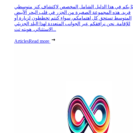
ًا بكم في هذا الدليل الشامل المخصص لاكتشاف كنز متوسطي
فريد. هذه المجموعة الصغيرة من الجزر في قلب البحر الأبيض
المتوسط تستحق كل اهتمامكم، سواء كنتم تخططون لزيارة أو
للإقامة. نحن نرافقكم عبر الجوانب المتعددة لهذا البلد الجزيئي
الاستثنائي. هويته تت...
Articles
Read more