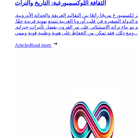
الثقافة اللوكسمبورغية: التاريخ والتراث
 لكسمبورغ مزيجًا رائعًا بين التقاليد العريقة والحداثة الأوروبية.
 الدولة الصغيرة في قلب أوروبا الغربية تتمتع بهوية فريدة حقًا.
د تم بناء تراثه الاستثنائي على مر القرون بفضل تأثيرات جيرانه.
ومع ذلك، فقد تمكن من الحفاظ على هوية وطنية قوية وممي...
Articles
Read more