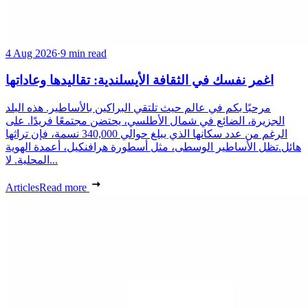
4 Aug 2026
·
9 min read
اغمر نفسك في الثقافة الأيسلندية: تقاليدها وعاداتها
مرحبًا بكم في عالم حيث تلتقي البراكين بالأساطير. هذه البلد
الجزيرة، الضائع في شمال الأطلسي، يحتضن مجتمعًا فريدًا. على
الرغم من عدد سكانها الذي يبلغ حوالي 340,000 نسمة، فإن تراثها
هائل.تظل الأساطير الوسطى، مثل أسطورة هرافنكيل، أعمدة الهوية
المحلية. لا...
Articles
Read more