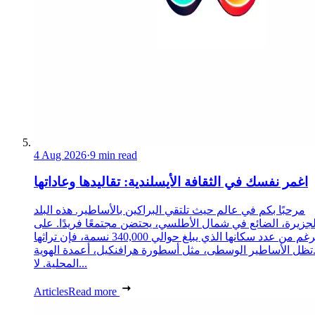
4 Aug 2026
·
9 min read
اغمر نفسك في الثقافة الأيسلندية: تقاليدها وعاداتها
مرحبًا بكم في عالم حيث تلتقي البراكين بالأساطير. هذه البلد
لجزيرة، الضائع في شمال الأطلسي، يحتضن مجتمعًا فريدًا. على
الرغم من عدد سكانها الذي يبلغ حوالي 340,000 نسمة، فإن تراثها
تظل الأساطير الوسطى، مثل أسطورة هرافنكيل، أعمدة الهوية
المحلية. لا...
Articles
Read more