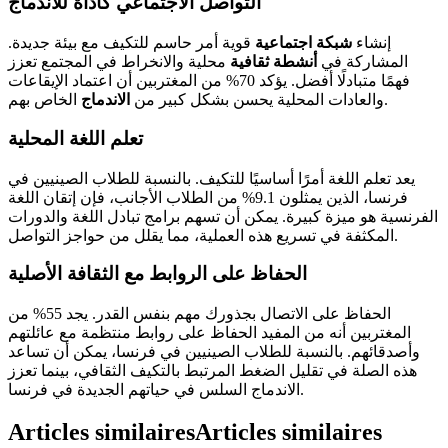
التواصل الاجتماعي كأداة للاندماج
إنشاء
شبكة اجتماعية
قوية أمر حاسم للتكيف مع بيئة جديدة.
المشاركة في
أنشطة ثقافية
محلية والانخراط في المجتمع تعزز
فهمًا متبادلًا أفضل. يؤكد 70% من المغتربين أن اعتماد الإيقاعات
الخاص بهم.
والعادات المحلية يحسن بشكل كبير من
الاندماج
تعلم اللغة المحلية
يعد تعلم اللغة أمرًا أساسيًا للتكيف. بالنسبة للطلاب الصينيين في
فرنسا، الذين يمثلون 9.1% من الطلاب الأجانب، فإن إتقان اللغة
الفرنسية هو ميزة كبيرة. يمكن أن تسهم برامج تبادل اللغة والدورات
المكثفة في تسريع هذه العملية، مما يقلل من حواجز التواصل.
الحفاظ على الروابط مع الثقافة الأصلية
الحفاظ على الاتصال بجذورك مهم بنفس القدر. يجد 55% من
المغتربين أنه من المفيد الحفاظ على روابط منتظمة مع عائلتهم
وأصدقائهم. بالنسبة للطلاب الصينيين في فرنسا، يمكن أن تساعد
هذه الصلة في تقليل الضغط المرتبط بالتكيف الثقافي، بينما تعزز
الاندماج السلس في حياتهم الجديدة في فرنسا.
Articles similaires
Articles similaires