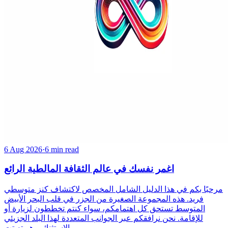
6 Aug 2026
·
6 min read
اغمر نفسك في عالم الثقافة المالطية الرائع
مرحبًا بكم في هذا الدليل الشامل المخصص لاكتشاف كنز متوسطي
فريد. هذه المجموعة الصغيرة من الجزر في قلب البحر الأبيض
المتوسط تستحق كل اهتمامكم، سواء كنتم تخططون لزيارة أو
للإقامة. نحن نرافقكم عبر الجوانب المتعددة لهذا البلد الجزيئي
الاستثنائي. هويته تت...