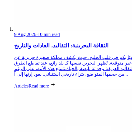
9 Aug 2026
·
10 min read
الثقافة البحرينية: التقاليد، العادات والتاريخ
ًا بكم في قلب الخليج، حيث يكشف مملكة صغيرة جزيرية عن
غير متوقعة. تُظهر البحرين نفسها كـ بلد رائع، عند تقاطع الطرق
لتقاليد العريقة وحداثة نابضة بالحياة.تتمتع هذه الأمة، على الرغم
من حجمها المتواضع، بثراء تاريخي استثنائي. يعود إرثها إلى آ...
Articles
Read more