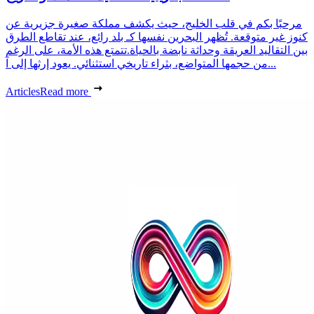
مرحبًا بكم في قلب الخليج، حيث يكشف مملكة صغيرة جزيرية عن
كنوز غير متوقعة. تُظهر البحرين نفسها كـ بلد رائع، عند تقاطع الطرق
بين التقاليد العريقة وحداثة نابضة بالحياة.تتمتع هذه الأمة، على الرغم
من حجمها المتواضع، بثراء تاريخي استثنائي. يعود إرثها إلى آ...
Articles
Read more