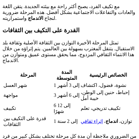
مع تكيف الفرد، يصبح أكثر راحة مع بيئته الجديدة. يتقن اللغة
والعادات والتفاعلات الاجتماعية بشكل أفضل. هذه المرحلة ضرورية
واستمراريته.
لنجاح
الاندماج
القدرة على التكيف بين الثقافات
تمثل المرحلة الأخيرة التوازن بين الثقافة الأصلية وثقافة بلد
الاستقبال. يتنقل المغترب بسهولة بين العالمين. يتم إثراؤه من خلال
هذا الانتماء الثقافي المزدوج، مما يحقق مستوى عميق ومتوازن من
الاندماج.
المدة
الخصائص الرئيسية
المرحلة
المتوسطة
نشوة، فضول، اكتشاف
1 إلى 3 أشهر
شهر العسل
إحباط، حنين إلى الوطن،
3 إلى 6 أشهر
مواجهة
خيبة أمل
6 إلى 12
تكييف تدريجي، تعلم
تكييف
شهرًا
قدرة على التكيف بين
توازن،
اندماج
،
إثراء ثقافي
1 إلى 2 سنة
الثقافات
من الضروري ملاحظة أن مدة كل مرحلة تختلف بشكل كبير من فرد