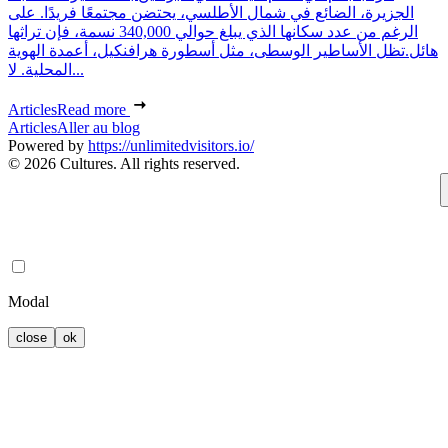
الجزيرة، الضائع في شمال الأطلسي، يحتضن مجتمعًا فريدًا. على
الرغم من عدد سكانها الذي يبلغ حوالي 340,000 نسمة، فإن تراثها
هائل.تظل الأساطير الوسطى، مثل أسطورة هرافنكيل، أعمدة الهوية
المحلية. لا...
Articles
Read more
Articles
Aller au blog
Powered by
https://unlimitedvisitors.io/
© 2026 Cultures. All rights reserved.
Modal
close
ok