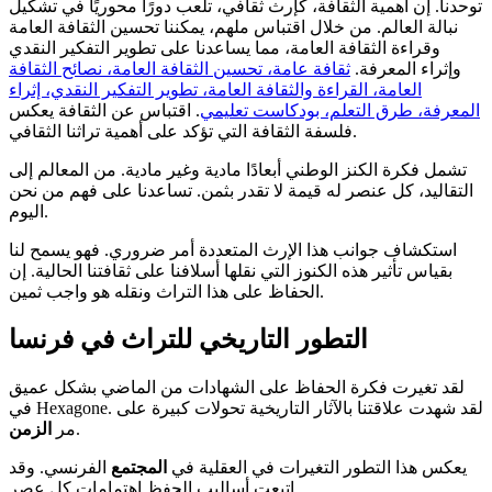
توحدنا. إن أهمية الثقافة، كإرث ثقافي، تلعب دورًا محوريًا في تشكيل
نبالة العالم. من خلال اقتباس ملهم، يمكننا تحسين الثقافة العامة
وقراءة الثقافة العامة، مما يساعدنا على تطوير التفكير النقدي
وإثراء المعرفة.
ثقافة عامة، تحسين الثقافة العامة، نصائح الثقافة
العامة، القراءة والثقافة العامة، تطوير التفكير النقدي، إثراء
المعرفة، طرق التعلم، بودكاست تعليمي
. اقتباس عن الثقافة يعكس
فلسفة الثقافة التي تؤكد على أهمية تراثنا الثقافي.
تشمل فكرة الكنز الوطني أبعادًا مادية وغير مادية. من المعالم إلى
التقاليد، كل عنصر له قيمة لا تقدر بثمن. تساعدنا على فهم من نحن
اليوم.
استكشاف جوانب هذا الإرث المتعددة أمر ضروري. فهو يسمح لنا
بقياس تأثير هذه الكنوز التي نقلها أسلافنا على ثقافتنا الحالية. إن
الحفاظ على هذا التراث ونقله هو واجب ثمين.
التطور التاريخي للتراث في فرنسا
لقد تغيرت فكرة الحفاظ على الشهادات من الماضي بشكل عميق
في Hexagone. لقد شهدت علاقتنا بالآثار التاريخية تحولات كبيرة على
.
مر
الزمن
يعكس هذا التطور التغيرات في العقلية في
المجتمع
الفرنسي. وقد
اتبعت أساليب الحفظ اهتمامات كل عصر.