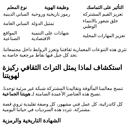
التأثير على التماسك
وظيفة الهوية
نوع المعلم
تعزيز القيم المشتركة
رموز تاريخية وروحية
المباني الدينية
خلق شعور بالانتماء
تمثيل الدولة
المباني العامة
الوطني
شهادات على التنمية
المواقع
تعزيز المهارات المحلية
الاقتصادية
الصناعية
تثري هذه التنوعات المعمارية ثقافتنا وتعزز الروابط داخل مجتمعاتنا.
تجد كل جيل فيها نقاط مرجعية خاصة به.
استكشاف لماذا يمثل التراث الثقافي ركيزة
لهويتنا
تنسج معالمنا المألوفة وتقاليدنا المشتركة شبكة غير مرئية توحدنا.
.
تصبح هذه العناصر الأعمدة الصامتة لـ
هويتنا الجماعية
كل كاتدرائية، كل عمل فني مشهور، كل وصفة تقليدية تروي
قصة
. تتردد هذه السرديات في حياتنا اليومية.
مشتركة
الشهادة التاريخية والرمزية