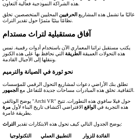
هذه الشراكة النموذجية فعالية التعاون.
غالبًا ما تشمل هذه المشاريع
الحرفيين
المحليين المتخصصين. تخلق
نظامًا بيئيًا مثمرًا حول تقدير التراث.
آفاق مستقبلية لتراث مستدام
يكتب مستقبل تراثنا المعماري الآن باستخدام أدوات رقمية. تمس
هذه التحولات العميقة
الطريقة
التي نحافظ بها على هذه الكنوز
وننقلها إلى الأجيال القادمة.
نحو ثورة في الصيانة والترميم
تطلق بنك الأراضي دعوات لمشاريع التحول الرقمي للمؤسسات
.
الثقافية. تخلق هذه المبادرات مساحات جديدة للتفاعل مع
الجمهور
يوضح الوثائقي "Archi VR" حول فيلا سافوي هذه التطورات. تتيح
هذه التجربة في
الواقع
الافتراضي اكتشاف تاريخ البناء لأول
مرة
بطريقة غامرة.
:
يوضح الجدول التالي كيف تحول هذه الابتكارات تقدير
التراث
الفائدة للزوار
التطبيق العملي
التكنولوجيا