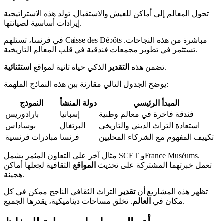
تحول المعالم إلى أماكن للعيش والاستقبال. تولد هذه الاستراتيجية
إيرادات أساسية لصيانتها.
في فرنسا، تستلهم Caisse des Dépôts مباشرة من هذه النجاحات.
تستثمر في تطوير مجمعات فندقية في قلب المعالم التاريخية.
.
تضمن هذه
التقدير
الذكي حياة ثانية لمواقع
استثنائية
يوضح الجدول التالي مقارنة بين هذه النماذج الملهمة:
المبدأ الرئيسي
دولة المنشأ
النموذج
فندقة فاخرة في معالم وطنية
إسبانيا
بارادوريس
استعادة التراث الديني والتاريخي
البرتغال
بوساداس
تكييف المفهوم مع الشركاء المحليين
فرنسا
مبادرات فرنسية
مثال آخر على التعاون المثمر يشمل SCET وFrance Muséums.
تعمل خبرتهما المشتركة على تحديث
المواقع
الثقافية لجعلها أماكن
هجينة.
تظهر هذه المشاريع أن
تقدير
التراث الثقافي الناجح ممكن في كل
. تخلق مساحات ديناميكية، يقدرها الجميع.
مكان في
العالم