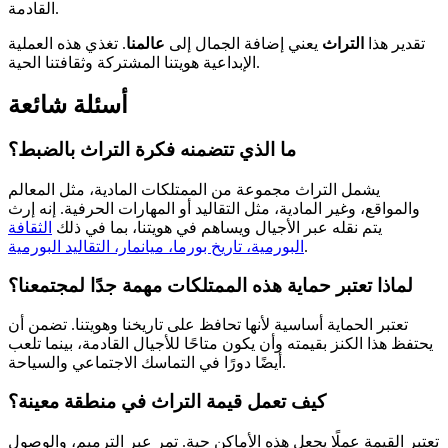
القادمة.
تقدير هذا
التراث
يعني إضافة الجمال إلى
عالمنا
. تغذي هذه العملية
الإبداعية هويتنا المشتركة وثقافتنا الحية.
أسئلة شائعة
ما الذي تتضمنه فكرة التراث بالضبط؟
يشمل التراث مجموعة من الممتلكات المادية، مثل المعالم
والمواقع، وغير المادية، مثل التقاليد أو المهارات الحرفية. إنه إرث
يتم نقله عبر الأجيال ويساهم في هويتنا، بما في ذلك
الثقافة
.
البورمية، تاريخ بورما، ميانمار، التقاليد البورمية
لماذا تعتبر حماية هذه الممتلكات مهمة جدًا لمجتمعنا؟
تعتبر الحماية أساسية لأنها تحافظ على تاريخنا وهويتنا. تضمن أن
يحتفظ هذا الكنز بقيمته وأن يكون متاحًا للأجيال القادمة، بينما تلعب
أيضًا دورًا في التماسك الاجتماعي والسياحة.
كيف تعمل قيمة التراث في منطقة معينة؟
تعتبر القيمة عملًا يجعل هذه الأماكن حية. تمر عبر الترميم، والوصول