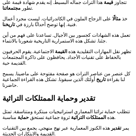
تتجاوز
قيمة
هذا التراث جماله البسيط. إنه يقدم شهادة قيمة على
.
تطور
مجتمعاتنا
خذ
مثالًا
على الزجاج الملون في الكاتدرائيات. ليست مجرد أعمال
.
فنية. إنها توضح أحداثًا بارزة في
تاريخنا
تعمل هذه الشهادات كجسور بين الأجيال. تساعدنا على فهم من أين
جئنا. تشكل هذه الاستمرارية التاريخية شعورنا بالانتماء.
تظهر نقل المهارات التقليدية هذه
القيمة
الاجتماعية. يقوم الحرفيون
بالحفاظ على تقنيات الأجداد. يحافظون على ذاكرة المجتمعات
القديمة حية.
كل عنصر من عناصر التراث هو صفحة مفتوحة على ماضينا. يسمح
لنا بقراءة
تاريخ
أولئك الذين سبقونا. تشكل هذه القراءة الجماعية
حاضرنا.
تقدير وحماية الممتلكات التراثية
تتطلب حماية تراثنا المعماري استراتيجيات مبتكرة ومتناسقة. تمثل
مناسبة.
هذه
الممتلكات التراثية
ثروة جماعية تستحق
حماية
يمر
تقدير
هذه الكنوز المعمارية عبر نهج منهجي. يجمع بين التقنيات
القديمة والابتكارات الحديثة.