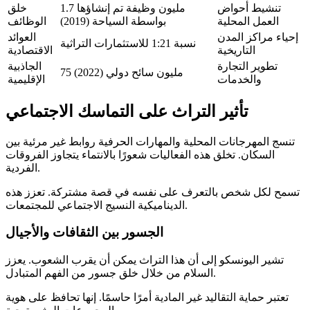
تنشيط أحواض
1.7 مليون وظيفة تم إنشاؤها
خلق
العمل المحلية
بواسطة السياحة (2019)
الوظائف
إحياء مراكز المدن
العوائد
نسبة 1:21 للاستثمارات التراثية
التاريخية
الاقتصادية
تطوير التجارة
الجاذبية
75 مليون سائح دولي (2022)
والخدمات
الإقليمية
تأثير التراث على التماسك الاجتماعي
تنسج المهرجانات المحلية والمهارات الحرفية روابط غير مرئية بين
السكان. تخلق هذه الفعاليات شعورًا بالانتماء يتجاوز الفروقات
الفردية.
تسمح لكل شخص بالتعرف على نفسه في قصة مشتركة. تعزز هذه
الديناميكية النسيج الاجتماعي للمجتمعات.
الجسور بين الثقافات والأجيال
تشير اليونسكو إلى أن هذا التراث يمكن أن يقرب الشعوب. يعزز
السلام من خلال خلق جسور من الفهم المتبادل.
تعتبر حماية التقاليد غير المادية أمرًا حاسمًا. إنها تحافظ على هوية