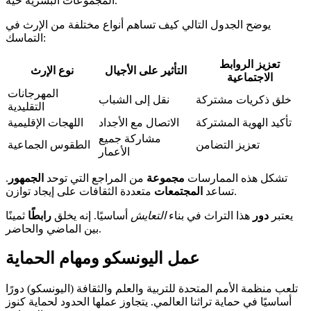
المجموعات البشرية حية.
يوضح الجدول التالي كيف تساهم أنواع مختلفة من الإرث في
التماسك:
تعزيز الروابط
التأثير على الأجيال
نوع الإرث
الاجتماعية
المهرجانات
خلق ذكريات مشتركة
نقل إلى الشباب
التقليدية
تأكيد الهوية المشتركة
الاتصال مع الأجداد
اللهجات الإقليمية
مشاركة جميع
تعزيز التضامن
الطقوس الجماعية
الأعمار
تشكل هذه الممارسات
مجموعة
من المراجع التي توحد
الجمهور
.
متعددة الثقافات على إيجاد توازن.
تساعد
المجتمعات
يعتبر
دور
هذا التراث في بناء
التعايش
أساسيًا. إنه يخلق
رابطًا
ثمينًا
بين الماضي والحاضر.
عمل اليونسكو ومهام الحماية
تلعب منظمة الأمم المتحدة للتربية والعلم والثقافة (اليونسكو) دورًا
أساسيًا في حماية تراثنا العالمي. يتجاوز عملها الحدود لحماية كنوز