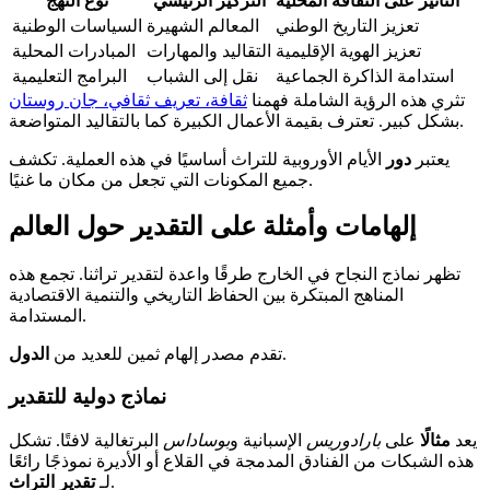
التأثير على الثقافة المحلية
التركيز الرئيسي
نوع النهج
تعزيز التاريخ الوطني
المعالم الشهيرة
السياسات الوطنية
تعزيز الهوية الإقليمية
التقاليد والمهارات
المبادرات المحلية
استدامة الذاكرة الجماعية
نقل إلى الشباب
البرامج التعليمية
تثري هذه الرؤية الشاملة فهمنا
ثقافة، تعريف ثقافي، جان روستان
بشكل كبير. تعترف بقيمة الأعمال الكبيرة كما بالتقاليد المتواضعة.
يعتبر
دور
الأيام الأوروبية للتراث أساسيًا في هذه العملية. تكشف
جميع المكونات التي تجعل من مكان ما غنيًا.
إلهامات وأمثلة على التقدير حول العالم
تظهر نماذج النجاح في الخارج طرقًا واعدة لتقدير تراثنا. تجمع هذه
المناهج المبتكرة بين الحفاظ التاريخي والتنمية الاقتصادية
المستدامة.
.
تقدم مصدر إلهام ثمين للعديد من
الدول
نماذج دولية للتقدير
يعد
مثالًا
على
بارادوريس
الإسبانية و
بوساداس
البرتغالية لافتًا. تشكل
هذه الشبكات من الفنادق المدمجة في القلاع أو الأديرة نموذجًا رائعًا
.
لـ
تقدير التراث