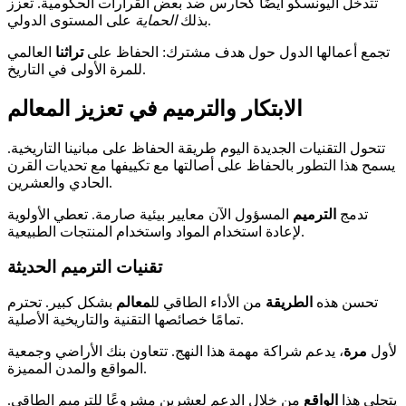
تتدخل اليونسكو أيضًا كحارس ضد بعض القرارات الحكومية. تعزز
على المستوى الدولي.
بذلك
الحماية
تجمع أعمالها الدول حول هدف مشترك: الحفاظ على
تراثنا
العالمي
للمرة الأولى في التاريخ.
الابتكار والترميم في تعزيز المعالم
تتحول التقنيات الجديدة اليوم طريقة الحفاظ على مبانينا التاريخية.
يسمح هذا التطور بالحفاظ على أصالتها مع تكييفها مع تحديات القرن
الحادي والعشرين.
تدمج
الترميم
المسؤول الآن معايير بيئية صارمة. تعطي الأولوية
لإعادة استخدام المواد واستخدام المنتجات الطبيعية.
تقنيات الترميم الحديثة
تحسن هذه
الطريقة
من الأداء الطاقي لل
معالم
بشكل كبير. تحترم
تمامًا خصائصها التقنية والتاريخية الأصلية.
لأول
مرة
، يدعم شراكة مهمة هذا النهج. تتعاون بنك الأراضي وجمعية
المواقع والمدن المميزة.
يتجلى هذا
الواقع
من خلال الدعم لعشرين مشروعًا للترميم الطاقي.