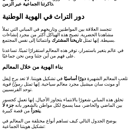
.
ذاكرتنا الجماعية عبر
الزمن
دور التراث في الهوية الوطنية
تتجسد العلاقة بين المواطنين وتاريخهم في المباني التي تملأ
مشاهدنا الحضرية. تصبح هذه الهياكل أكثر من مجرد إنشاءات
وانتمائنا إلى نفس المجتمع.
بسيطة. إنها تمثل
تاريخنا المشترك
في عالم يتغير باستمرار، توفر هذه المعالم استقرارًا ثمينًا. تساعدنا
على فهم من أين جئنا ومن نحن جماعيًا.
بناء الهوية من خلال المعالم
تلعب المعالم الشهيرة
دورًا أساسيًا
في تشكيل هويتنا. لا تعد برج إيفل
أو مونت سان ميشيل مجرد معالم سياحية. إنها تمثل
رموزًا قوية
توحد الفرنسيين.
تخلق هذه المباني شعورًا بالانتماء يتجاوز الأجيال. إنها تعمل كجسور
بين الماضي والحاضر، مما يسمح لكل مواطن بالشعور بأنه
جزء لا
من قصة كبيرة.
يتجزأ
يوضح الجدول التالي كيف تساهم أنواع مختلفة من المعالم في
تشكيل هويتنا الجماعية: