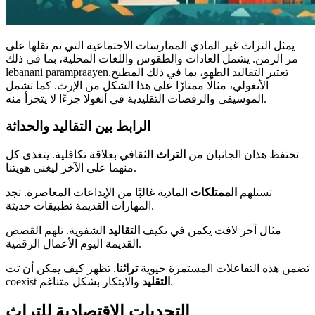
يمثل التراث غير المادي الممارسات الاجتماعية التي تم نقلها على
مر الزمن. يشمل العادات والطقوس واللغات المحلية، بما في ذلك
lebanani parampraayen.تعتبر التقاليد الطهو، بما في ذلك المطبخ
الأنغولي، مثالًا ممتازًا على هذا الشكل من الإرث. كما تشمل
الموسيقى والرقصات التقليدية في أنغولا جزءًا لا يتجزأ منه.
الرابط بين التقاليد والحداثة
تحتفظ هذان الجانبان من
التراث
الثقافي بعلاقة تكافلية. يتغذى كل
منهما على الآخر ليغني هويتنا.
تستلهم
الممتلكات
المادية غالبًا من الإبداعات المعاصرة. تجد
المهارات القديمة تطبيقات حديثة.
مثال آخر لافت يكمن في تكيف
التقاليد
الشفوية. تلهم القصص
القديمة اليوم الأعمال الرقمية.
تضمن هذه التفاعلات المستمرة حيوية
تراثنا
. تظهر كيف يمكن أن تت
والابتكار بشكل متناغم.
التقليد
coexist
التحديات الاقتصادية للتراث