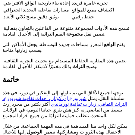
تجربة غامرة فريدة
إعادة بناء تاريخية
الواقع الافتراضي
اكتشاف ممتع للمواقع
مسارات تفاعلية
التحديد الجغرافي
حفظ رقمي
توثيق دقيق
مسح ثلاثي الأبعاد
تسمح هذه الأدوات لمجموعة متنوعة من الفاعلين بالتعاون بفعالية.
القيم التراثية إلى الأجيال القادمة.
تضمن نقل
مجموعة
يفتح
الواقع
المعزز مساحات جديدة للوساطة. يجعل الأماكن التي
يصعب زيارتها متاحة.
تضمن هذه المقاربة الحفاظ المستدام مع تحديث التجربة الثقافية.
للأجيال القادمة.
يصبح
التراث
بذلك
مختبرًا للابتكار
خاتمة
توجهنا جميع الآفاق التي تم تناولها إلى التفكير في دورنا في هذه
سلسلة النقل. يمثل
شيربورغ-إن-كوتان، أحداث ثقافية شيربورغ،
التراث الثقافي، زيارات ثقافية نورماندي
أكثر بكثير من مجرد إرث
بسيط من الماضي.إنه كنز هش يثري حياتنا اليومية في الولايات
المتحدة. تتطلب حمايته التزامًا من جميع أفراد المجتمع.
يمكن لكل واحد منا المساهمة في هذه المهمة الجماعية. من خلال
الاحتفال بهذه الثروات ومشاركتها، نضمن
الوصول
إليها للأجيال