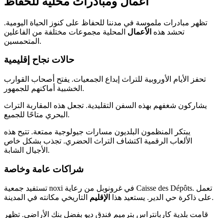
أعمال ومبادرات محلية للحفاظ
تظهر مبادرات ملموسة في مدننا للحفاظ على كنوز الحياة اليومية.
تحشد هذه
الأعمال
المحلية مجموعات مختلفة من الفاعلين
المتحمسين.
حالات نجاح إقليمية
تحفز الأيام الأوروبية للتراث إبداع الجمعيات. يفتح أصحاب القوارب
الخشبية أماكنهم للجمهور.
يشاركون شغفهم بهذه السفن التقليدية. تجعل هذه المقاربة التراث
البحري متاحًا للجميع.
يبتكر المنظمون البلديون مسارات جيولوجية ممتعة. تتيح هذه
الألعاب الرقمية اكتشاف التراث الحضري. تجذب بشكل خاص
الأجيال الشابة.
شراكات عامة وخاصة
تستفيد جمعية noxi في غرونوبل من رعاية Caisse des Dépôts. تعمل
التاريخي مكانته في المدينة.
على ذاكرة حي الدير. يستعيد هذا
الإقليم
قامت بلدية كاربانتراس بترميم فندق ديو بفضل بنك الأراضي. تظهر