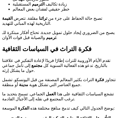
زيادة تكاليف
الترميم
المستقبلية
خطر حقيقي لفقدان بعض المعالم
تصبح حالة الحفاظ على جزء من
تراثنا
مقلقة. تتعرض
القيمة
التاريخية لهذه المباني للتهديد.
يصبح من الضروري إيجاد حلول تمويل جديدة. تحتاج أفكار مبتكرة للـ
والصيانة قبل فوات الأوان.
ترميم
فكرة التراث في السياسات الثقافية
تقدم الأيام الأوروبية للتراث إطارًا فريدًا لإعادة التفكير في علاقتنا
بالتاريخ. تدعو هذه الفعالية السنوية كل
مجتمع
إلى تأمل جماعي
حول ما يشكل إرثه.
تتجاوز
فكرة
التراث بكثير المعالم المصنفة من قبل اليونسكو. تشمل
أو منطقة.
جميع العناصر التي تشكل هوية
مدينة
تشجع السياسات الثقافية على هذا
العمل
الجماعي. تسمح بتحديد ما
ترغب المجتمع في نقله إلى الأجيال القادمة.
الموسعة:
يوضح الجدول التالي كيف تدمج مناهج مختلفة هذه
الفكرة