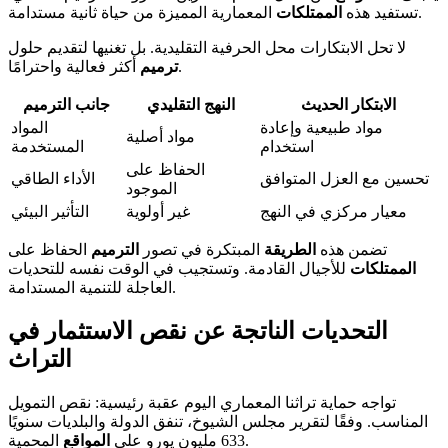
المعمارية المميزة من حياة ثانية مستدامة.
تستفيد هذه
الممتلكات
لا تحل الابتكارات محل الحرفية التقليدية. بل تغنيها لتقديم حلول
أكثر فعالية واحترامًا.
ترميم
الابتكار الحديث
النهج التقليدي
جانب الترميم
مواد طبيعية وإعادة
المواد
مواد أصلية
استخدام
المستخدمة
الحفاظ على
تحسين مع العزل المتوافق
الأداء الطاقي
الموجود
معيار مركزي في النهج
غير أولوية
التأثير البيئي
تضمن هذه
الطريقة
المبتكرة في تصور
الترميم
الحفاظ على
الممتلكات
للأجيال القادمة. وتستجيب في الوقت نفسه للتحديات
العاجلة للتنمية المستدامة.
التحديات الناتجة عن نقص الاستثمار في
التراث
تواجه حماية تراثنا المعماري اليوم عقبة رئيسية: نقص التمويل
المناسب. وفقًا لتقرير مجلس الشيوخ، تنفق الدولة والبلديات سنويًا
المحمية.
633 مليون يورو على
المواقع