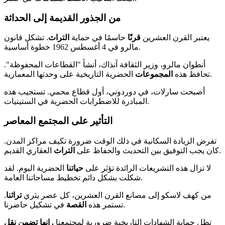
من الجذور القديمة إلى الحداثة
يعتبر القرن العشرين
قرنًا
حاسمًا في حماية
التراث
. تشكل قانون
مالرو في 4 أغسطس 1962 خطوة أساسية.
أنطوان مالرو، وزير الثقافة آنذاك، أنشأ "القطاعات المحفوظة".
الحضرية التاريخية على وحدتها المعمارية.
تحافظ هذه
المجموعات
أصبحت سارلات، في دوردوني، أول قطاع محمي. تستجيب هذه
المبادرة للاضطرابات الحضرية في الستينيات.
التأثير على المجتمع المعاصر
تفرض الزيادة السكانية في ذلك الوقت ضرورة تكيف مراكز المدن.
العقاري القديم.
كان يجب التوفيق بين التحديث والحفاظ على
التراث
لا تزال هذه التشريعات الرائدة تؤثر على
حياتنا
الحضرية اليوم. لقد
شكلت بشكل دائم تخطيط مساحاتنا العامة.
من كهف لاسكو إلى مصانع القرن العشرين، كل عصر يثري
تراثنا
.
في تشكيل حاضرنا.
تستمر هذه
القصة
تظل حماية الشهادات التاريخية ضرورية لمجتمعنا
. إنها تضمن نقل