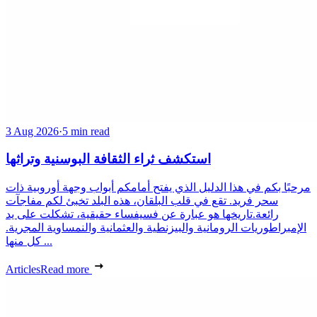
3 Aug 2026
·
5 min read
استكشف ثراء الثقافة البوسنية وتراثها
مرحبًا بكم في هذا الدليل الذي يفتح أمامكم أبواب وجهة أوروبية ذات
سحر فريد. تقع في قلب البلقان، هذه البلد تخبئ لكم مفاجآت
رائعة.تاريخها هو عبارة عن فسيفساء حقيقية، تشكلت على يد
الإمبراطوريات الرومانية والبيزنطية والعثمانية والنمساوية المجرية.
كل منها ...
Articles
Read more