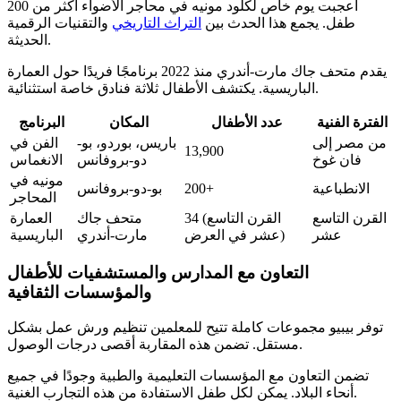
أعجبت يوم خاص لكلود مونيه في محاجر الأضواء أكثر من 200
طفل. يجمع هذا الحدث بين
التراث التاريخي
والتقنيات الرقمية
الحديثة.
يقدم متحف جاك مارت-أندري منذ 2022 برنامجًا فريدًا حول العمارة
الباريسية. يكتشف الأطفال ثلاثة فنادق خاصة استثنائية.
الفترة الفنية
عدد الأطفال
المكان
البرنامج
من مصر إلى
باريس، بوردو، بو-
الفن في
13,900
فان غوخ
دو-بروفانس
الانغماس
مونيه في
الانطباعية
200+
بو-دو-بروفانس
المحاجر
القرن التاسع
34 (القرن التاسع
متحف جاك
العمارة
عشر
عشر في العرض)
مارت-أندري
الباريسية
التعاون مع المدارس والمستشفيات للأطفال
والمؤسسات الثقافية
توفر بيبيو مجموعات كاملة تتيح للمعلمين تنظيم ورش عمل بشكل
مستقل. تضمن هذه المقاربة أقصى درجات الوصول.
تضمن التعاون مع المؤسسات التعليمية والطبية وجودًا في جميع
أنحاء البلاد. يمكن لكل طفل الاستفادة من هذه التجارب الغنية.