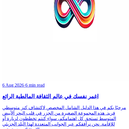
6 Aug 2026
·
6 min read
اغمر نفسك في عالم الثقافة المالطية الرائع
مرحبًا بكم في هذا الدليل الشامل المخصص لاكتشاف كنز متوسطي
فريد. هذه المجموعة الصغيرة من الجزر في قلب البحر الأبيض
المتوسط تستحق كل اهتمامكم، سواء كنتم تخططون لزيارة أو
للإقامة. نحن نرافقكم عبر الجوانب المتعددة لهذا البلد الجزيئي