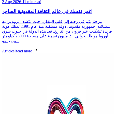
2 Aug 2026
·
11 min read
اغمر نفسك في عالم الثقافة المقدونية الساحر
مرحبًا بكم في رحلة إلى قلب البلقان، حيث تكشف ثروة تراثية
استثنائية. جمهورية مقدونيا، دولة مستقلة منذ عام 1991، تمتلك هوية
فريدة تشكلت عبر قرون من التاريخ. تعد هذه الدولة في جنوب شرق
أوروبا موطنًا لحوالي 2.1 مليون نسمة على مساحة 25000 كيلومتر
مربع. مو...
Articles
Read more