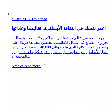
4 Aug 2026
·
9 min read
اغمر نفسك في الثقافة الأيسلندية: تقاليدها وعاداتها
مرحبًا بكم في عالم حيث تلتقي البراكين بالأساطير. هذه البلد
لجزيرة، الضائع في شمال الأطلسي، يحتضن مجتمعًا فريدًا. على
الرغم من عدد سكانها الذي يبلغ حوالي 340,000 نسمة، فإن تراثها
تظل الأساطير الوسطى، مثل أسطورة هرافنكيل، أعمدة الهوية
المحلية. لا...
Articles
Read more