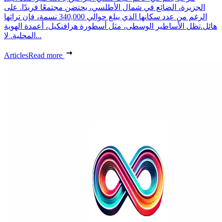
الجزيرة، الضائع في شمال الأطلسي، يحتضن مجتمعًا فريدًا. على
الرغم من عدد سكانها الذي يبلغ حوالي 340,000 نسمة، فإن تراثها
هائل.تظل الأساطير الوسطى، مثل أسطورة هرافنكيل، أعمدة الهوية
المحلية. لا...
Articles
Read more