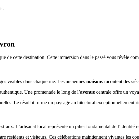
ts
ivron
ue de cette destination. Cette immersion dans le passé vous révèle com
ges visibles dans chaque rue. Les anciennes
maison
s racontent des sièc
 authentique. Une promenade le long de l’
avenue
centrale offre un voya
relles. Le résultat forme un paysage architectural exceptionnellement ri
raux. L’artisanat local représente un pilier fondamental de l’identité r
re résidents et visiteurs. Ces célébrations maintiennent vivantes les co