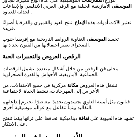
تتوزع
الممارسات
الموسيقية على عدة أنواع مميزة. تتجاور
الموسيقى
الأمازيغية الجبلية مع الرقي العربي الأندلسي والإيقاعات
الجذابة للغناوة.
تعتبر الآلات أدوات هذه
الإبداع
. تنتج العود والقمبري والقرقابا أصواتًا
فريدة.
تجسد
الموسيقى
الغناوية الروابط التاريخية مع إفريقيا جنوب
الصحراء. تعتبر احتفالاتها من الفنون بحد ذاتها.
الرقص، العروض والتعبيرات الحية
يتجلى
فن
الرقص من خلال أشكال متعددة. تشمل الرقصات
الجماعية الأمازيغية، الأحوَاش والقدرة الصحراوية.
تشغل هذه العروض
مكانة
مركزية في جميع الاحتفالات. من
الأعراس إلى المهرجانات، تنشط الحياة الاجتماعية.
فنانون مثل أمينة العلوي يجسدون تجديدًا معاصرًا. تحترم إبداعاتهم
التقاليد بينما تتفاعل مع عوالم موسيقية أخرى.
تشهد هذه الحيوية على
ثقافة
ديناميكية. تحافظ على تراثها بينما تنفتح
على الابتكار.