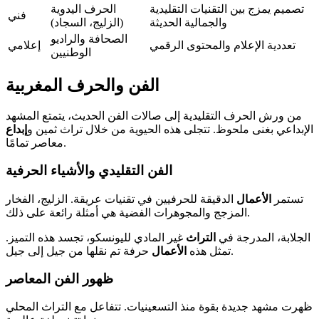
تصميم يمزج بين التقنيات التقليدية
الحرف اليدوية
فني
والجمالية الحديثة
(الزليج، السجاد)
الصحافة والراديو
تعددية الإعلام والمحتوى الرقمي
إعلامي
الوطنيين
الفن والحرف المغربية
من ورش الحرف التقليدية إلى صالات الفن الحديث، يتمتع المشهد
الإبداعي بغنى ملحوظ. تتجلى هذه الحيوية من خلال تراث ثمين و
إبداع
معاصر تمامًا.
الفن التقليدي والأشياء الحرفية
تستمر
الأعمال
الدقيقة للحرفيين في تقنيات عريقة. الزليج، الفخار
المزجج والمجوهرات الفضية هي أمثلة رائعة على ذلك.
الجلابة، المدرجة في
التراث
غير المادي لليونسكو، تجسد هذه التميز.
حرفة تم نقلها من جيل إلى جيل.
تمثل هذه
الأعمال
ظهور الفن المعاصر
ظهرت مشهد جديدة بقوة منذ التسعينيات. تتفاعل مع التراث المحلي