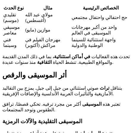
الخصائص الرئيسية
مثال
نوع الحدث
مولاي عبد الله
تقليدي
حج احتفالي واحتفال مجتمعي
(أغسطس)
(موسم)
واحد من أكبر مهرجانات
موسيقي
موازين (مايو)
الموسيقى في العالم
معاصر
واجهة استثنائية للسينما
مهرجان الفيلم في
فني
الوطنية والدولية
مراكش (أكتوبر)
وسينما
تحدث هذه الفعاليات
في أماكن استثنائية،
بما في ذلك المدن القديمة
منذ سنوات عديدة.
والمواقع الطبيعية. تنشط الحياة
الثقافية
أثر الموسيقى والرقص
يتناقل
تراث
صوتي استثنائي من جيل إلى جيل. يمزج بين التقاليد
الأمازيغية والتأثيرات العربية الأندلسية والإضافات الإفريقية.
تعتبر هذه
الموسيقى
أكثر من مجرد ترفيه. تحكي قصصًا، ترافق
الطقوس وتوحد المجتمعات.
الموسيقى التقليدية والآلات الرمزية