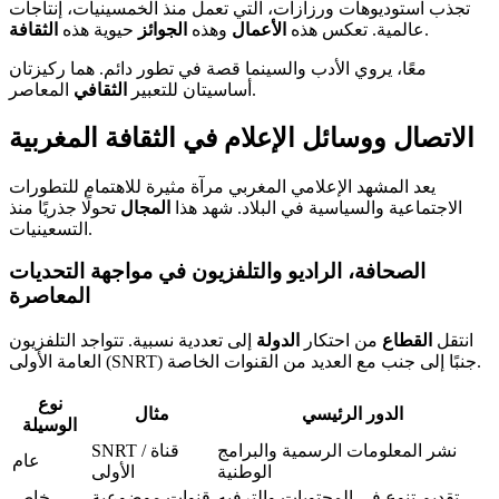
تجذب استوديوهات ورزازات، التي تعمل منذ الخمسينيات، إنتاجات
.
عالمية. تعكس هذه
الأعمال
وهذه
الجوائز
حيوية هذه
الثقافة
معًا، يروي الأدب والسينما قصة في تطور دائم. هما ركيزتان
المعاصر.
أساسيتان للتعبير
الثقافي
الاتصال ووسائل الإعلام في الثقافة المغربية
يعد المشهد الإعلامي المغربي مرآة مثيرة للاهتمام للتطورات
الاجتماعية والسياسية في البلاد. شهد هذا
المجال
تحولًا جذريًا منذ
التسعينيات.
الصحافة، الراديو والتلفزيون في مواجهة التحديات
المعاصرة
انتقل
القطاع
من احتكار
الدولة
إلى تعددية نسبية. تتواجد التلفزيون
العامة الأولى (SNRT) جنبًا إلى جنب مع العديد من القنوات الخاصة.
نوع
الدور الرئيسي
مثال
الوسيلة
نشر المعلومات الرسمية والبرامج
SNRT / قناة
عام
الوطنية
الأولى
تقديم تنوع في المحتويات والترفيه
قنوات موضوعية
خاص