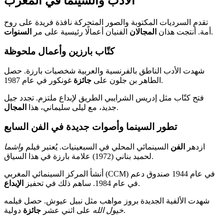
الأدب والسينما في المغرب
تقدم السرديات المكتوبة والصور المتحركة نافذة فريدة على روح
.
أمة. أنتجت هذان
المجالان
الفنيان أعمالًا رئيسية على مر
السنوات
كتّاب بارزين وأعمال ملحوظة
شهدت الأدب الناطق بالفرنسية والعربية شخصيات بارزة. حصل
غونكور في عام 1987.
الطاهر بن جلون على
جائزة
فتح كتّاب مثل إدريس الشرايبي الطريق لإبداع ملتزم. تجدد جيل
.
جديد، مع ليلى سليماني، هذا
المجال
تطور السينما وأصوات جديدة في الفن السابع
ازدهر
الفن
السينمائي المحلي في السبعينيات. يُعتبر فيلم
واشما
لحميد بناني (1972) علامة بارزة في هذا السياق.
أنشأ المركز السينمائي المغربي (CCM) في عام 1944 صندوق دعم
.
في عام 1984. ساهم ذلك في تحفيز
الإبداع
شهدت الألفية الجديدة بروز مواهب مثل نبيل عيوش. حصل فيلمه
دولية.
خيول الله
على اثني عشر
جائزة