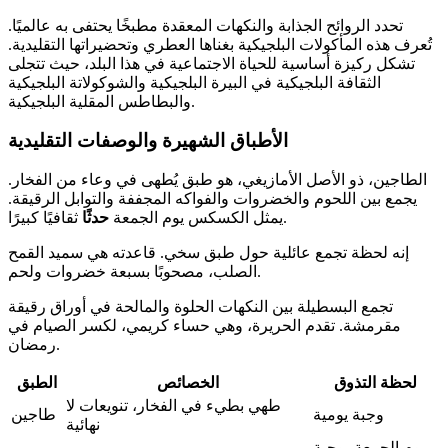
تحدد الروائح الجذابة والنكهات المعقدة مطبخًا يحتفى به عالميًا.
تُعرف هذه المأكولات البلجيكية بغناها العطري وتحضيراتها التقليدية.
تشكل ركيزة أساسية للحياة الاجتماعية في هذا البلد، حيث تتجلى
الثقافة البلجيكية في البيرة البلجيكية والشوكولاتة البلجيكية
والبطاطس المقلية البلجيكية.
الأطباق الشهيرة والوصفات التقليدية
الطاجين، ذو الأصل الأمازيغي، هو طبق يُطهى في وعاء من الفخار.
يجمع بين اللحوم والخضروات والفواكه المجففة والتوابل الرقيقة.
ثقافيًا كبيرًا.
يمثل الكسكس يوم الجمعة
حدثًا
إنه لحظة تجمع عائلية حول طبق سخي. قاعدته هي سميد القمح
الصلب، مصحوبًا بسبعة خضروات ولحم.
تجمع البسطيلة بين النكهات الحلوة والمالحة في أوراق رقيقة
مقرمشة. تقدم الحريرة، وهي حساء كريمي، لكسر الصيام في
رمضان.
لحظة التذوق
الخصائص
الطبق
طهي بطيء في الفخار، تنويعات لا
وجبة يومية
طاجين
نهائية
يوم الجمعة، وجبة