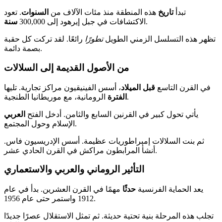
تبدأ
تاريخ
هذه المنطقة منذ مئات الآلاف من
السنوات
. تعود
.
الاكتشافات في جبل إيرهود إلى 300,000
سنة
تظهر هذه التسلسل الزمني الطويل
تطورًا
رائعًا. لقد تركت كل حقبة
بصمة دائمة.
من الأصول القديمة إلى السلالات
في القرن التاسع
قبل الميلاد
، أسس الفينيقيون مراكز تجارية. تليها
الرومانية، مع موريطانيا الطنجية.
الفترة
يأتي تحول كبير في القرنين السابع والثامن. أدخل الفتح
العربي
الإسلام وحول المجتمع.
ثم بنت السلالات إمبراطوريات عظيمة. أسس الإدريسيون فاس.
أنشأ المرابطون مراكش في القرن الحادي عشر.
التأثير الروماني والعربي والاستعماري
يعد الحماية الفرنسية
حدثًا
مهمًا في القرن العشرين. بدأ في عام
1912 واستمر حتى عام 1956.
تجلب هذه المرحلة بنية تحتية حديثة. ثم تمثل الاستقلال عصرًا جديدًا