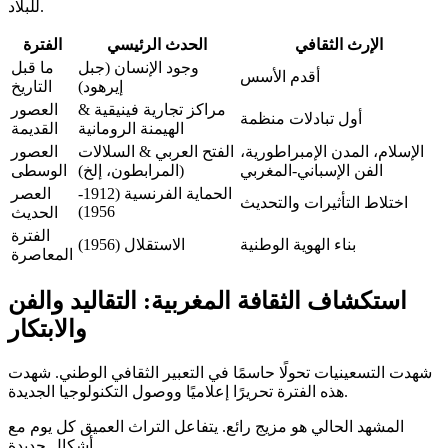
للبلاد.
الإرث الثقافي
الحدث الرئيسي
الفترة
وجود الإنسان (جبل
ما قبل
أقدم الأسس
إيرهود)
التاريخ
مراكز تجارية فينيقية &
العصور
أول تبادلات منظمة
الهيمنة الرومانية
القديمة
الإسلام، المدن الإمبراطورية،
الفتح العربي & السلالات
العصور
الفن الإسباني-المغربي
(المرابطون، إلخ)
الوسطى
الحماية الفرنسية (1912-
العصر
اختلاط التأثيرات والتحديث
1956)
الحديث
الفترة
بناء الهوية الوطنية
الاستقلال (1956)
المعاصرة
استكشاف الثقافة المغربية: التقاليد والفن
والابتكار
شهدت التسعينيات تحولًا حاسمًا في التعبير الثقافي الوطني. شهدت
هذه الفترة تحريرًا إعلاميًا ووصول التكنولوجيا الجديدة.
المشهد الحالي هو مزيج رائع. يتفاعل التراث العميق كل يوم مع
أشكال جديدة.