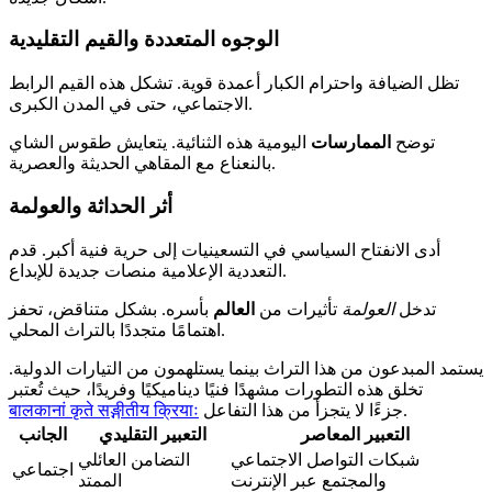
الوجوه المتعددة والقيم التقليدية
تظل الضيافة واحترام الكبار أعمدة قوية. تشكل هذه القيم الرابط
الاجتماعي، حتى في المدن الكبرى.
توضح
الممارسات
اليومية هذه الثنائية. يتعايش طقوس الشاي
بالنعناع مع المقاهي الحديثة والعصرية.
أثر الحداثة والعولمة
أدى الانفتاح السياسي في التسعينيات إلى حرية فنية أكبر. قدم
التعددية الإعلامية منصات جديدة للإبداع.
تدخل
العولمة
تأثيرات من
العالم
بأسره. بشكل متناقض، تحفز
اهتمامًا متجددًا بالتراث المحلي.
يستمد المبدعون من هذا التراث بينما يستلهمون من التيارات الدولية.
تخلق هذه التطورات مشهدًا فنيًا ديناميكيًا وفريدًا، حيث تُعتبر
جزءًا لا يتجزأ من هذا التفاعل.
बालकानां कृते सङ्गीतीय क्रियाः
التعبير المعاصر
التعبير التقليدي
الجانب
شبكات التواصل الاجتماعي
التضامن العائلي
اجتماعي
والمجتمع عبر الإنترنت
الممتد