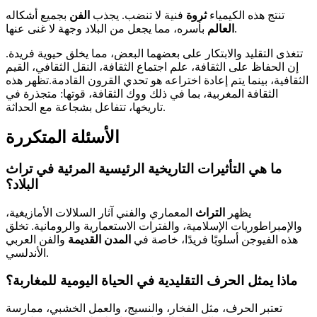
تنتج هذه الكيمياء
ثروة
فنية لا تنضب. يجذب
الفن
بجميع أشكاله
بأسره، مما يجعل من البلاد وجهة لا غنى عنها.
العالم
تتغذى التقليد والابتكار على بعضهما البعض، مما يخلق حيوية فريدة.
إن الحفاظ على الثقافة، علم اجتماع الثقافة، النقل الثقافي، القيم
الثقافية، بينما يتم إعادة اختراعه هو تحدي القرون القادمة.تظهر هذه
الثقافة المغربية، بما في ذلك ووك الثقافة، قوتها: متجذرة في
تاريخها، تتفاعل بشجاعة مع الحداثة.
الأسئلة المتكررة
ما هي التأثيرات التاريخية الرئيسية المرئية في تراث
البلاد؟
يظهر
التراث
المعماري والفني آثار السلالات الأمازيغية،
والإمبراطوريات الإسلامية، والفترات الاستعمارية والرومانية. تخلق
هذه الفيوجن أسلوبًا فريدًا، خاصة في
المدن القديمة
والفن العربي
الأندلسي.
ماذا يمثل الحرف التقليدية في الحياة اليومية للمغاربة؟
تعتبر الحرف، مثل الفخار، والنسيج، والعمل الخشبي، ممارسة