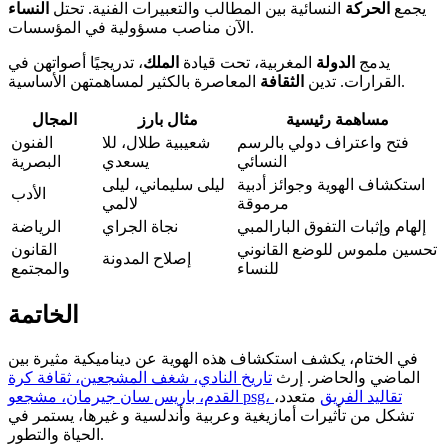
يجمع
الحركة
النسائية بين المطالب والتعبيرات الفنية. تحتل
النساء
الآن مناصب مسؤولية في المؤسسات.
يدمج
الدولة
المغربية، تحت قيادة
الملك
، تدريجيًا أصواتهن في
المعاصرة بالكثير لمساهمتهن الأساسية.
القرارات. تدين
الثقافة
مساهمة رئيسية
مثال بارز
المجال
فتح واعتراف دولي بالرسم
شعيبية طلال، للا
الفنون
النسائي
يسعدي
البصرية
استكشاف الهوية وجوائز أدبية
ليلى سليماني، ليلى
الأدب
مرموقة
لالمي
إلهام وإثبات التفوق البارالمبي
نجاة الجراي
الرياضة
تحسين ملموس للوضع القانوني
القانون
إصلاح المدونة
للنساء
والمجتمع
الخاتمة
في الختام، يكشف استكشاف هذه الهوية عن ديناميكية مثيرة بين
الماضي والحاضر. إرث
تاريخ النادي، شغف المشجعين، ثقافة كرة
القدم، باريس سان جيرمان، مشجعو psg، تقاليد الفريق
متعدد،
تشكل من تأثيرات أمازيغية وعربية وأندلسية و غيرها، يستمر في
الحياة والتطور.