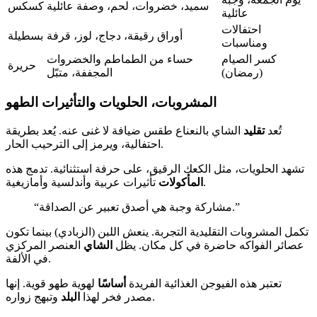
سميد، خضروات، لحم، وصفة عائلية
كسكس
عائلية
احتفالات
أوراق رقيقة، دجاج، لوز، قرفة
بسطيلة
ومناسبات
كسر الصيام
حساء من الطماطم والخضروات
حريرة
(رمضان)
المجففة، متبّل
المشروبات، الحلويات والتأثيرات الطهو
تُعد
تقليد
الشاي بالنعناع طقس ضيافة لا غنى عنه. يُعد بطريقة
احتفالية، ويرمز إلى الترحيب الحار.
تشهد الحلويات، مثل الكعك الرقيق، على حرفة استثنائية. تدمج هذه
تأثيرات عربية وأندلسية وأمازيغية.
المأكولات
“مشاركة وجبة هي أصدق تعبير عن الصداقة.”
تكمل المشروبات التقليدية التجربة. ينعش اللبن (الزبادي) بينما تكون
عصائر الفواكه حاضرة في كل مكان. يظل
الشاي
العنصر المركزي
في الألفة.
تعتبر هذه الفيوجن الغذائية الفريدة
أساسًا
لهوية طهو قوية. إنها
وتبهج زواره.
مصدر فخر لهذا
البلد