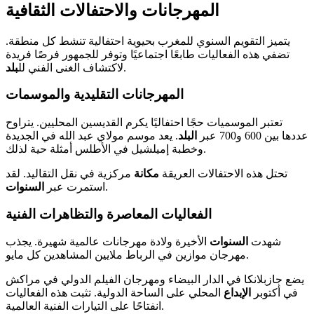
المهرجانات والاحتفالات الثقافية
يتميز التقويم السنوي للمغرب بحيوية احتفالية تنشط كل منطقة.
تضفي هذه الفعاليات طابعًا اجتماعيًا وتوفر للجمهور فرصًا فريدة
.
لاكتشاف الغنى الفني لل
بلد
المهرجانات التقليدية والموسمات
تعتبر الموسميات حجًا احتفاليًا يكرم القديسين المحليين. يتراوح
عددها بين 600 و700 عبر
البلد
. يعد موسم مولاي عبد الله في الجديدة
وخطبة إميلشيل في الأطلس أمثلة حية لذلك.
تحتل هذه الاحتفالات العريقة
مكانة
مركزية في نقل التقاليد. لقد
.
استمرت عبر
السنوات
الفعاليات المعاصرة والتظاهرات الفنية
شهدت
السنوات
الأخيرة ولادة مهرجانات عالمية شهيرة. يجذب
مهرجان موازين في الرباط ملايين المشاهدين كل مايو.
يضع جازبلانكا في الدار البيضاء ومهرجان الفيلم الدولي في مراكش
في أكتوبر
الإبداع
المحلي على الساحة الدولية. تثبت هذه الفعاليات
انفتاحًا على التيارات الفنية العالمية.