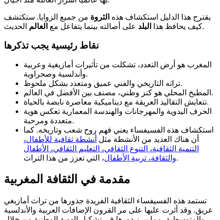
يقترح هذا الدليل استكشاف هذه
الثروة
من جميع الزوايا. ستكتشف
الحديث.
كيف يحافظ هذا
البلد
على أصالته بينما يتفاعل مع
العالم
نقاط رئيسية يجب تذكرها
المغرب هو أرض التعدد، تشكلت من تأثيرات أمازيغية وعربية
وأندلسية وصحراوية.
تراثه التاريخي والفني عميق ومتعدد بشكل ملحوظ.
المطبخ المحلي هو كنز وطني، مصنف بين الأفضل في العالم.
تتعايش التقاليد العريقة مع ديناميكية معاصرة نابضة بالحياة.
الحرف اليدوية والمهرجانات والهندسة المعمارية تعكس هوية
متعددة ومرحبة.
استكشاف هذه الفسيفساء يعني فهم روح شعب وتاريخه. كما
أن هناك العديد من الأنشطة مثل
أنشطة ثقافية للأطفال،
التنمية الثقافية، التنوع الثقافي، التعليم الثقافي، الأطفال
، التي تعزز من هذا التراث.
والثقافة، تربية الأطفال
مقدمة في الثقافة المغربية
تستمد هذه الفسيفساء الثقافية الفريدة جذورها من تراث أمازيغي
عريق. وقد أثرت عليها على مر القرون الإضافات العربية والأندلسية
والمتوسطية، مما يبرز دورها في تشكيل الهوية الوطنية من خلال