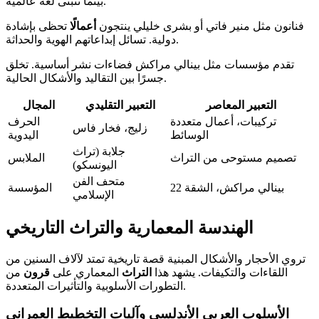
بينما تتبنى لغة عالمية.
فنانون مثل منير فاتي أو بشرى خليلي ينتجون
أعمالًا
تحظى بإشادة
دولية. تسائل إبداعاتهم الهوية والحداثة.
تقدم مؤسسات مثل بينالي مراكش فضاءات نشر أساسية. تخلق
جسرًا بين التقاليد والأشكال الحالية.
التعبير المعاصر
التعبير التقليدي
المجال
تركيبات، أعمال متعددة
الحرف
زليج، فخار فاس
الوسائط
اليدوية
جلابة (تراث
تصميم مستوحى من التراث
الملابس
اليونسكو)
متحف الفن
بينالي مراكش، الشقة 22
المؤسسة
الإسلامي
الهندسة المعمارية والتراث التاريخي
تروي الأحجار والأشكال المبنية قصة تاريخية تمتد لآلاف السنين من
اللقاءات والتكيفات. يشهد هذا
التراث
المعماري على
قرون
من
التطورات الأسلوبية والتأثيرات المتعددة.
الأسلوب العربي الأندلسي وآليات التخطيط العمراني