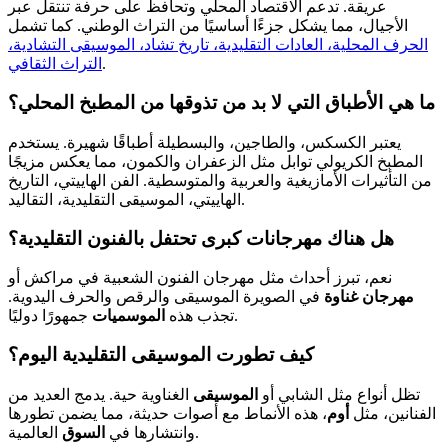
عريقة. تدعم الاقتصاد المحلي وتحافظ على حرفة تنتقل عبر
الأجيال، مما يشكل جزءًا أساسيًا من التراث الوطني. كما تشمل
الحرف المحلية، العادات التقليدية، تاريخ تشاد، الموسيقى التشادية،
.
التراث الثقافي
ما هي الأطباق التي لا بد من تذوقها من المطبخ المحلي؟
يعتبر الكسكس، والطاجين، والبسطيلة أطباقًا شهيرة. يستخدم
المطبخ الكريولي توابل مثل الزعفران والكمون، مما يعكس مزيجًا
من التأثيرات الأمازيغية والعربية والمتوسطية. الفن الهاييتي، التاريخ
الهاييتي، الموسيقى التقليدية، التقاليد.
هل هناك مهرجانات كبرى تحتفل بالفنون التقليدية؟
نعم، تبرز أحداث مثل مهرجان الفنون الشعبية في مراكش أو
مهرجان غناوة
في الصويرة الموسيقى والرقص والحرف اليدوية.
جمهورًا دوليًا.
تجذب هذه
الموسميات
كيف تطورت الموسيقى التقليدية اليوم؟
تظل أنواع مثل الشابي أو
الموسيقى
الغناوية حية. يدمج العديد من
الفنانين، مثل
أوم
، هذه الأنماط مع أصوات حديثة، مما يضمن تطورها
العالمية.
وانتشارها في
السوق