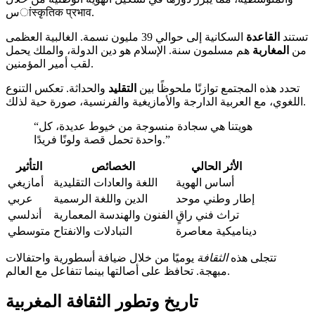
سांस्कृतिक प्रभाव.
تستند
القاعدة
السكانية إلى حوالي 39 مليون نسمة. الغالبية العظمى
من
المغاربة
هم مسلمون سنة. الإسلام هو دين الدولة، والملك يحمل
لقب أمير المؤمنين.
تحدد هذه المجتمع توازنًا ملحوظًا بين
التقليد
والحداثة. تعكس التنوع
اللغوي، مع العربية الدارجة والأمازيغية والفرنسية، صورة حية لذلك.
“هويتنا هي سجادة منسوجة من خيوط عديدة، كل
واحدة تحمل قصة ولونًا فريدًا.”
الأثر الحالي
الخصائص
التأثير
أساس الهوية
اللغة والعادات التقليدية
أمازيغي
إطار وطني موحد
الدين واللغة الرسمية
عربي
تراث فني راقٍ
الفنون والهندسة المعمارية
أندلسي
ديناميكية معاصرة
التبادلات والانفتاح
متوسطي
تتجلى هذه
الثقافة
يوميًا من خلال ضيافة أسطورية واحتفالات
مبهجة. تحافظ على أصالتها بينما تتفاعل مع العالم.
تاريخ وتطور الثقافة المغربية