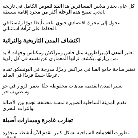
كل عام، يختار ملايين المسافرين هذا
البلد
للغوص الكامل في تاريخه
أكثر من مجرد إقامة بسيطة.
الحي. تصبح هذه
الرحلة
تتحول إلى محرك اقتصادي حيوي. تلعب أيضًا دورًا رئيسيًا في
استثنائي.
الحفاظ على
تراث
اكتشاف المدن التاريخية والتراثية
تعتبر
المدن
الإمبراطورية مثل فاس ومراكش ومكناس وجهات لا بد
من زيارتها. يكشف تراثها المعماري عن نفسه في كل زاوية.
تعتبر ساحة جامع الفنا في مراكش رمزًا. مدرجة في اليونسكو، تقدم
عرضًا حسيًا فريدًا في العالم.
تعتبر المدن القديمة متاهات محفوظة حقًا. تغمر الزوار في جو
وسطي ساحر.
تقدم المدينة الساحلية الصويرة لمسة مختلفة. تجمع بين الأصالة
والتراث البحري.
تجارب غامرة ومسارات أصيلة
تطورت
الخدمات
السياحية بشكل كبير. تقدم الآن أنشطة متجذرة