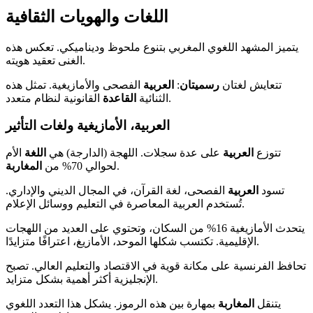
اللغات والهويات الثقافية
يتميز المشهد اللغوي المغربي بتنوع ملحوظ وديناميكي. تعكس هذه
الغنى تعقيد هويته.
تتعايش لغتان
رسميتان
:
العربية
الفصحى والأمازيغية. تمثل هذه
القانونية لنظام متعدد.
الثنائية
القاعدة
العربية، الأمازيغية ولغات التأثير
تتوزع
العربية
على عدة سجلات. اللهجة (الدارجة) هي
اللغة
الأم
.
لحوالي 70% من
المغاربة
تسود
العربية
الفصحى، لغة القرآن، في المجال الديني والإداري.
تُستخدم العربية المعاصرة في التعليم ووسائل الإعلام.
يتحدث الأمازيغية 16% من السكان، وتحتوي على العديد من اللهجات
الإقليمية. تكتسب شكلها الموحد، الأمازيغ، اعترافًا متزايدًا.
تحافظ الفرنسية على مكانة قوية في الاقتصاد والتعليم العالي. تصبح
الإنجليزية أكثر أهمية بشكل متزايد.
يتنقل
المغاربة
بمهارة بين هذه الرموز. يشكل هذا التعدد اللغوي