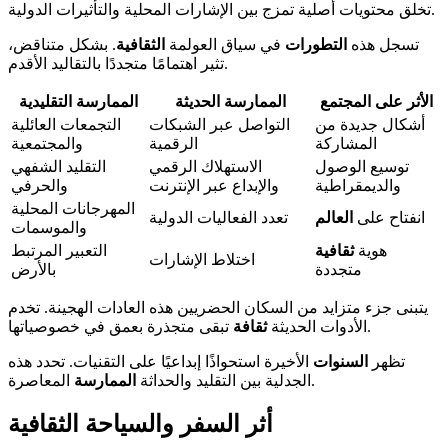
تخلق محتويات أصلية تمزج بين الإشارات المحلية والتأثيرات الدولية.
تسجل هذه
التطورات
في سياق العولمة
الثقافية
. بشكل متناقض،
تثير اهتمامًا متجددًا بالتقاليد الأقدم.
الأثر على المجتمع
الممارسة الحديثة
الممارسة التقليدية
أشكال جديدة من
التواصل عبر الشبكات
التجمعات العائلية
المشاركة
الرقمية
والمجتمعية
توسيع الوصول
الاستهلاك الرقمي
التقليد الشفهي
والديمقراطية
والإبداع عبر الإنترنت
والحرفي
المهرجانات المحلية
انفتاح على
العالم
تعدد الفعاليات الدولية
والموسمات
هوية
ثقافية
التعبير المرتبط
اختلاط الإشارات
متجددة
بالأرض
يتبنى جزء متزايد من السكان الحضريين هذه العادات الهجينة. تخدم
تبقى متجذرة بعمق في خصوصياتها.
الأدوات الحديثة
ثقافة
تظهر
السنوات
الأخيرة استحواذًا إبداعيًا على التقنيات. تحدد هذه
المعاصرة.
الجدلية بين التقليد والحداثة
الممارسة
أثر السفر والسياحة الثقافية