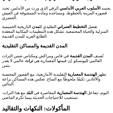
يجسد
الأسلوب العربي الأندلسي
الرقي الذي ورث من الأندلس. تحدد
قصوره المزينة بالخطوط، ومساجده ومآذنه الممشوقة فن العيش
الحضري.
تفضل
التخطيط العمراني
التقليدي لل
مدن
التاريخية الحميمية
المنزلية والحياة المجتمعية. تشكل هذه التنظيمات المكانية المعقدة
الطابع الفريد للمدن القديمة.
المدن القديمة والمساكن التقليدية
تُصنف
المدن القديمة
في فاس ومراكش ومكناس ضمن التراث
العالمي لليونسكو. إن قيمتها المعمارية هي
تراث
عالمي لا يقدر
بثمن.
تظهر
الهندسة المعمارية
التقليدية الأمازيغية، مع القصور المحصنة
والأغادير، تكيفًا ملحوظًا مع المناخ. تعكس هذه المساكن براعة
البنائين.
اليوم، تتفاعل
الهندسة المعمارية
المعاصرة في
البلد
مع هذا التراث.
تستجيب للاحتياجات الحديثة بينما تكرم الماضي.
المأكولات: النكهات والتقاليد