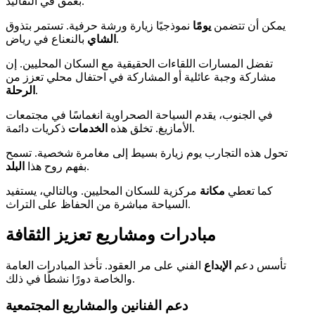
بعمق في التقاليد.
يمكن أن تتضمن
يومًا
نموذجيًا زيارة ورشة حرفية. تستمر بتذوق
بالنعناع في رياض.
الشاي
تفضل المسارات اللقاءات الحقيقية مع السكان المحليين. إن
مشاركة وجبة عائلية أو المشاركة في احتفال محلي تعزز من
.
الرحلة
في الجنوب، يقدم السياحة الصحراوية انغماسًا في مجتمعات
ذكريات دائمة.
الأمازيغ. تخلق هذه
الخدمات
تحول هذه التجارب يوم زيارة بسيط إلى مغامرة شخصية. تسمح
.
بفهم روح هذا
البلد
كما تعطي
مكانة
مركزية للسكان المحليين. وبالتالي، يستفيد
السياحة مباشرة من الحفاظ على التراث.
مبادرات ومشاريع تعزيز الثقافة
تأسس دعم
الإبداع
الفني على مر العقود. تأخذ المبادرات العامة
والخاصة دورًا نشطًا في ذلك.
دعم الفنانين والمشاريع المجتمعية