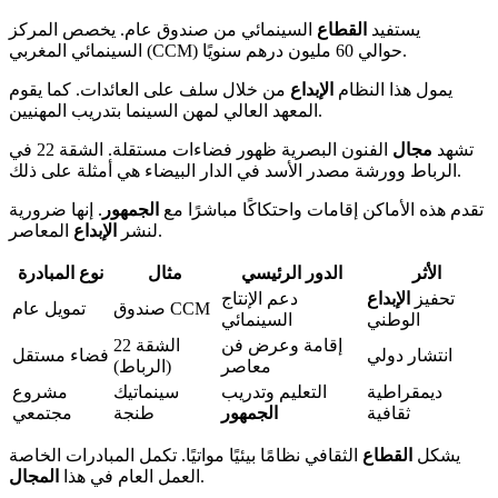
يستفيد
القطاع
السينمائي من صندوق عام. يخصص المركز
السينمائي المغربي (CCM) حوالي 60 مليون درهم سنويًا.
يمول هذا النظام
الإبداع
من خلال سلف على العائدات. كما يقوم
المعهد العالي لمهن السينما بتدريب المهنيين.
تشهد
مجال
الفنون البصرية ظهور فضاءات مستقلة. الشقة 22 في
الرباط وورشة مصدر الأسد في الدار البيضاء هي أمثلة على ذلك.
تقدم هذه الأماكن إقامات واحتكاكًا مباشرًا مع
الجمهور
. إنها ضرورية
المعاصر.
لنشر
الإبداع
الأثر
الدور الرئيسي
مثال
نوع المبادرة
تحفيز
الإبداع
دعم الإنتاج
صندوق CCM
تمويل عام
الوطني
السينمائي
إقامة وعرض فن
الشقة 22
انتشار دولي
فضاء مستقل
معاصر
(الرباط)
ديمقراطية
التعليم وتدريب
سينماتيك
مشروع
ثقافية
الجمهور
طنجة
مجتمعي
يشكل
القطاع
الثقافي نظامًا بيئيًا مواتيًا. تكمل المبادرات الخاصة
.
العمل العام في هذا
المجال