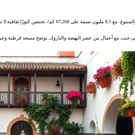
الأندلس، منطقة في جنوب إسبانيا، تتميز بتراثها الأندل
إلى جنب مع أعمال من عصر النهضة والباروك. توضح مسجد قرطبة وجيرال