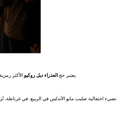
الأكثر رمزية. سنويًا، يتجه ملايين المؤمنين نحو ألمونتي، في مقاطعة ويلفا. يجمع هذا الحج بين الإيمان الديني والاحتفالات الشعبية، مما يخلق جوًا لا مثيل له.
يعتبر حج
العذراء ديل روكيو
تضيء احتفالية صليب مايو الأندلس في الربيع. في غرناطة، تُزي