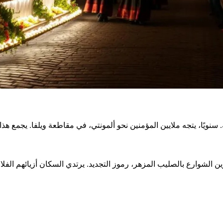
ن الشوارع بالصليب المزهر، رموز التجديد. يرتدي السكان أزيائهم الفلام