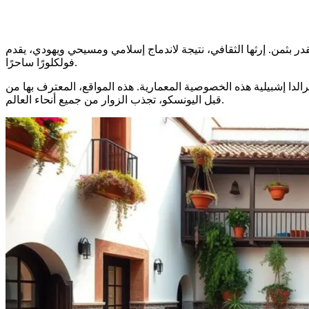
سي الغني والمتنوع. مع 8.5 مليون نسمة على 87,268 كم²، تحتضن كنوزًا ثقافية لا تقدر بثمن. إرثها الثقافي، نتيجة لاندماج إسلامي ومسيحي ويهودي، يقدم
فولكلورًا ساحرًا.
دا إشبيلية هذه الخصوصية المعمارية. هذه المواقع، المعترف بها من
قبل اليونسكو، تجذب الزوار من جميع أنحاء العالم.