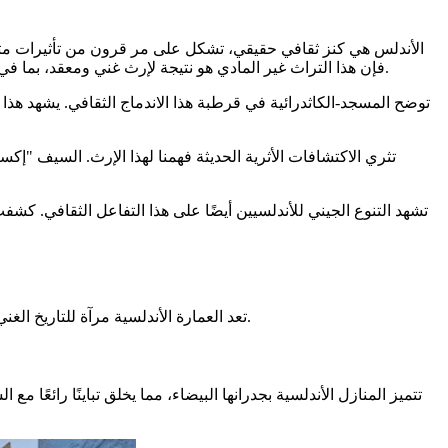
الأندلس هي كنز ثقافي حقيقي، تشكل على مر قرون من تأثيرات متنوعة.
.
فإن هذا التراث غير المادي هو نتيجة لإرث غني ومعقد، بما ف
توضح المسجد-الكاثدرائية في قرطبة هذا الاندماج الثقافي. يشهد هذا
تشهد التنوع الجيني للأندلسيين أيضًا على هذا التفاعل الثقافي. كش
تعد العمارة الأندلسية مرآة للتاريخ الغني والمعقد للمنطقة. تشهد على التأثيرات الإسلامية والتقاليد المسيحية، كل تفصيل يروي قصة فريدة. هذه الغنى الثقافي ملموس في كل مبنى.
تتميز المنازل الأندلسية بجدرانها البيضاء، مما يخلق تباينًا رائعًا مع ا