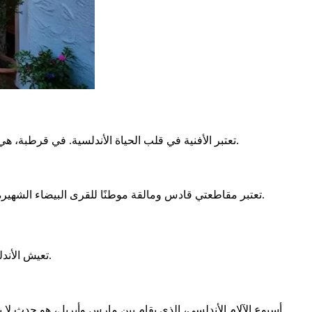
تعتبر الأفنية في قلب الحياة الأندلسية. في قرطبة، هي رمزية لدرجة أنه تم الاعتراف بها من قبل اليونسكو في عام 2012. كل عام، في مايو، تحتفل المدينة بهذه المساحات من خلال مهرجان ملون.
، التي تقع على التلال، تقدم عرضًا فريدًا. تتناغم عمارتها، التي تجمع بين الجمال والوظيفية، مع بيئة طبيعية استثنائية.
تعتبر مقاطعتي قادس ومالقة موطنًا للقرى البيضاء الشهيرة
تعيش الأندلس من خلال 23 مهرجانًا سنويًا، مزيج من التقاليد والحماس الشعبي. تجذب هذه الأحداث حشودًا كبيرة، مما يغني إرثًا ثقافيًا يمتد لآلاف السنين.
أسبوع الآلام الأندلسي، الذي يقام بين مارس وأبريل، هو حدث لا بد