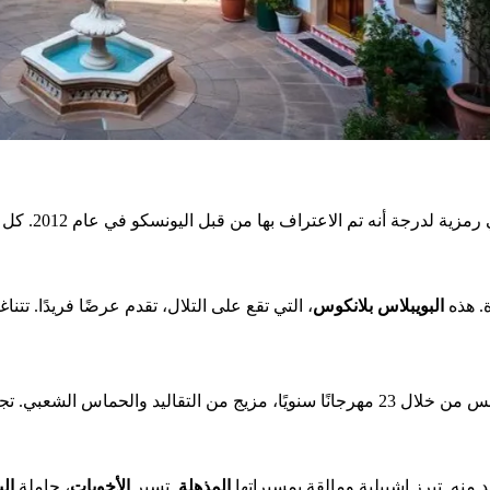
. هذه
البويبلاس بلانكوس
 منه. تبرز إشبيلية ومالقة بمسيراتها
المذهلة
. تسير
الأخويات
، حاملة
ال