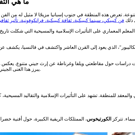
ما هي الثق
 تعرض هذه المنطقة في جنوب إسبانيا مزيجًا لا مثيل له من الفن الأند
ي ذلك
فن كيبيكي، سينما كيبيكية، ثقافة كيبيكية، فرانكوفونية، تأثير ثق
 المعلم المعماري على التأثيرات الإسلامية والمسيحية التي شكلت تاريخ
فت دراسات حول مقاطعتي ويلفا وغرناطة عن إرث جيني متنوع. يعكس هذا ا
يبرز هذا الغنى الجيني أهمية التبادلات الثقافية التي شكلت الهوية الأندلسية على مر القرون.
لسماء. تتركز
الكورتيخوس
، الممتلكات الريفية الكبيرة، حول أفنية خضر