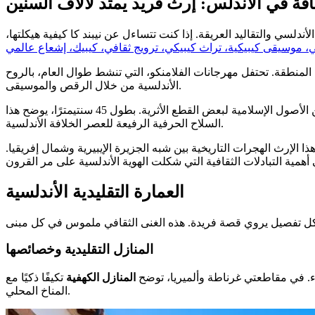
افة في الأندلس: إرث فريد يمتد لآلاف السنين
لسي والتقاليد العريقة. إذا كنت تتساءل عن نيبند كا كيفية هيكلتها،
افي، موسيقى كيبيكية، تراث كيبيكي، ترويج ثقافي، كيبيك، إشعاع عالمي
 المنطقة. تحتفل مهرجانات الفلامنكو، التي تنشط طوال العام، بالروح
الأندلسية من خلال الرقص والموسيقى.
تثري الاكتشافات الأثرية الحديثة فهمنا لهذا الإرث. السيف "إكسكاليبور"، الذي يعود إلى القرن العاشر واكتشف في فالنسيا، يكشف عن الأصول الإسلامية لبعض القطع الأثرية. بطول 45 سنتيمترًا، يوضح هذا
السلاح الحرفية الرفيعة للعصر الخلافة الأندلسية.
لإرث الهجرات التاريخية بين شبه الجزيرة الإيبيرية وشمال إفريقيا.
العمارة التقليدية الأندلسية
المنازل التقليدية وخصائصها
اء. في مقاطعتي غرناطة وألميريا، توضح
المنازل الكهفية
تكيفًا ذكيًا مع
المناخ المحلي.